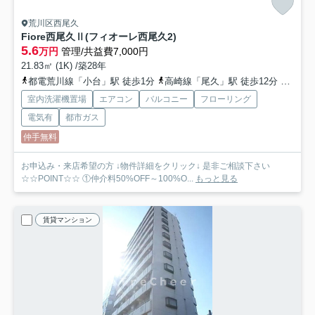
荒川区西尾久
Fiore西尾久Ⅱ(フィオーレ西尾久2)
5.6
万円
管理/共益費7,000円
21.83㎡ (1K) /築28年
都電荒川線「小台」駅 徒歩1分
高崎線「尾久」駅 徒歩12分
山手線
室内洗濯機置場
エアコン
バルコニー
フローリング
電気有
都市ガス
仲手無料
お申込み・来店希望の方 ↓物件詳細をクリック↓ 是非ご相談下さい
☆☆POINT☆☆ ①仲介料50%OFF～100%O...
もっと見る
賃貸マンション