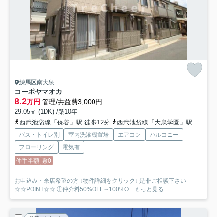
練馬区南大泉
コーポヤマオカ
8.2
万円
管理/共益費3,000円
29.05㎡ (1DK) /築10年
西武池袋線「保谷」駅 徒歩12分
西武池袋線「大泉学園」駅 徒歩22分
バス・トイレ別
室内洗濯機置場
エアコン
バルコニー
フローリング
電気有
仲手半額
敷0
お申込み・来店希望の方 ↓物件詳細をクリック↓ 是非ご相談下さい
☆☆POINT☆☆ ①仲介料50%OFF～100%O...
もっと見る