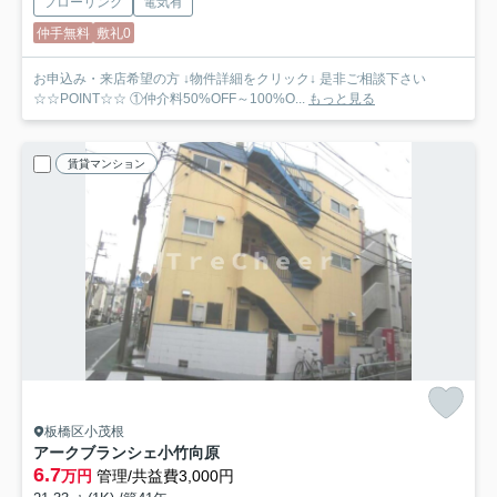
フローリング
電気有
仲手無料
敷礼0
お申込み・来店希望の方 ↓物件詳細をクリック↓ 是非ご相談下さい
☆☆POINT☆☆ ①仲介料50%OFF～100%O...
もっと見る
賃貸マンション
板橋区小茂根
アークブランシェ小竹向原
6.7
万円
管理/共益費3,000円