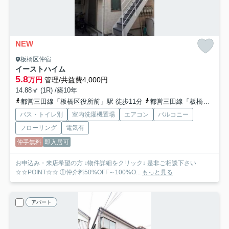
NEW
板橋区仲宿
イーストハイム
5.8
万円
管理/共益費4,000円
14.88㎡ (1R) /築10年
都営三田線「板橋区役所前」駅 徒歩11分
都営三田線「板橋本町」駅 徒歩12分
バス・トイレ別
室内洗濯機置場
エアコン
バルコニー
フローリング
電気有
仲手無料
即入居可
お申込み・来店希望の方 ↓物件詳細をクリック↓ 是非ご相談下さい
☆☆POINT☆☆ ①仲介料50%OFF～100%O...
もっと見る
アパート