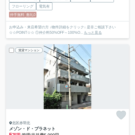
フローリング
電気有
仲手無料
敷礼0
お申込み・来店希望の方 ↓物件詳細をクリック↓ 是非ご相談下さい
☆☆POINT☆☆ ①仲介料50%OFF～100%O...
もっと見る
賃貸マンション
北区赤羽北
メゾン・ド・プラネット
5