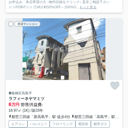
お申込み・来店希望の方 ↓物件詳細をクリック↓ 是非ご相談下さい
☆☆POINT☆☆ ①仲介料50%OFF～100%O...
もっと見る
賃貸マンション
板橋区高島平
ラフィーネヤマミツ
6
万円
管理/共益費-
18.97㎡ (1K) /築33年
都営三田線「新高島平」駅 徒歩4分
都営三田線「高島平」駅 徒歩5分
エアコン
バルコニー
フローリング
電気有
都市ガス