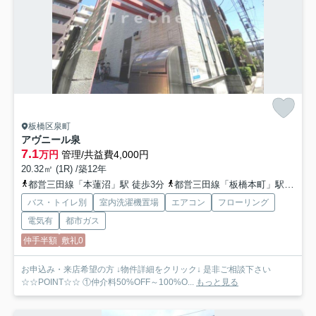
板橋区泉町
アヴニール泉
7.1
万円
管理/共益費4,000円
20.32㎡ (1R) /築12年
都営三田線「本蓮沼」駅 徒歩3分
都営三田線「板橋本町」駅 徒歩11分
バス・トイレ別
室内洗濯機置場
エアコン
フローリング
電気有
都市ガス
仲手半額
敷礼0
お申込み・来店希望の方 ↓物件詳細をクリック↓ 是非ご相談下さい
☆☆POINT☆☆ ①仲介料50%OFF～100%O...
もっと見る