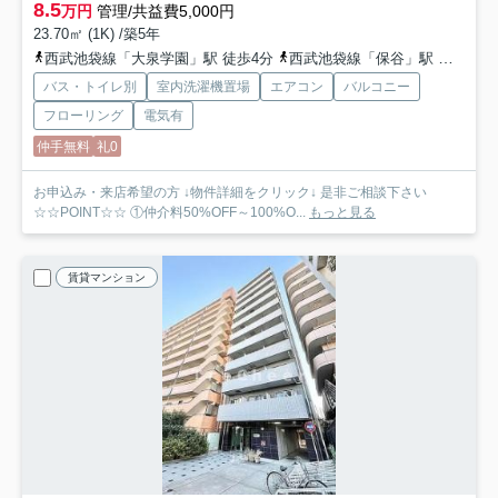
8.5
万円
管理/共益費5,000円
23.70㎡ (1K) /築5年
西武池袋線「大泉学園」駅 徒歩4分
西武池袋線「保谷」駅 徒歩20分
バス・トイレ別
室内洗濯機置場
エアコン
バルコニー
フローリング
電気有
仲手無料
礼0
お申込み・来店希望の方 ↓物件詳細をクリック↓ 是非ご相談下さい
☆☆POINT☆☆ ①仲介料50%OFF～100%O...
もっと見る
賃貸マンション