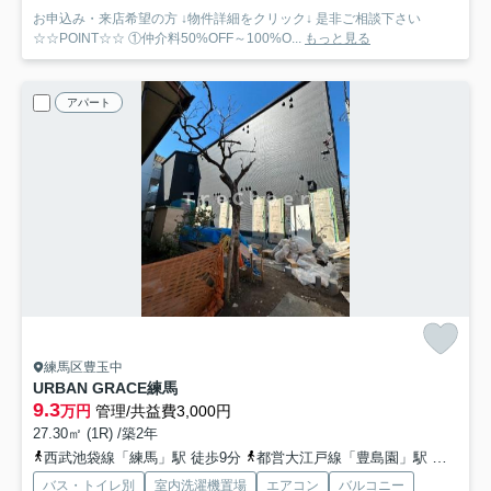
お申込み・来店希望の方 ↓物件詳細をクリック↓ 是非ご相談下さい
☆☆POINT☆☆ ①仲介料50%OFF～100%O...
もっと見る
アパート
練馬区豊玉中
URBAN GRACE練馬
9.3
万円
管理/共益費3,000円
27.30㎡ (1R) /築2年
西武池袋線「練馬」駅 徒歩9分
都営大江戸線「豊島園」駅 徒歩14分
バス・トイレ別
室内洗濯機置場
エアコン
バルコニー