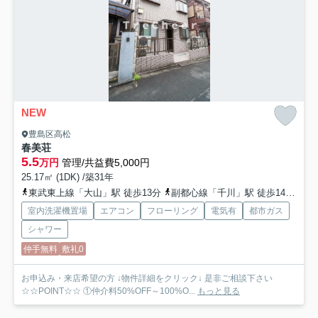
NEW
豊島区高松
春美荘
5.5
万円
管理/共益費5,000円
25.17㎡ (1DK) /築31年
東武東上線「大山」駅 徒歩13分
副都心線「千川」駅 徒歩14分
有
室内洗濯機置場
エアコン
フローリング
電気有
都市ガス
シャワー
仲手無料
敷礼0
お申込み・来店希望の方 ↓物件詳細をクリック↓ 是非ご相談下さい
☆☆POINT☆☆ ①仲介料50%OFF～100%O...
もっと見る