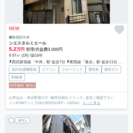
NEW
新宿区中井
シエスタルミエール
5.2
万円
管理/共益費3,000円
9.97㎡ (1R) /築16年
西武新宿線「中井」駅 徒歩7分
東西線「落合」駅 徒歩11分
総武線
室内洗濯機置場
エアコン
フローリング
電気有
都市ガス
駐輪場
仲手無料
敷礼0
お申込み・来店希望の方 ↓物件詳細をクリック↓ 是非ご相談下さい
☆☆POINT☆☆ ①仲介料50%OFF～100%O...
もっと見る
タウン