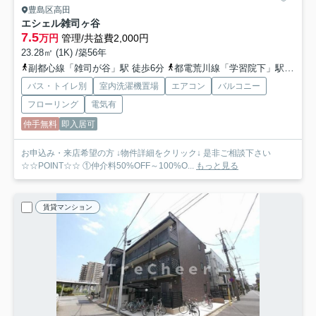
豊島区高田
エシェル雑司ヶ谷
7.5
万円
管理/共益費2,000円
23.28㎡ (1K) /築56年
副都心線「雑司が谷」駅 徒歩6分
都電荒川線「学習院下」駅 徒歩2分
バス・トイレ別
室内洗濯機置場
エアコン
バルコニー
フローリング
電気有
仲手無料
即入居可
お申込み・来店希望の方 ↓物件詳細をクリック↓ 是非ご相談下さい
☆☆POINT☆☆ ①仲介料50%OFF～100%O...
もっと見る
賃貸マンション