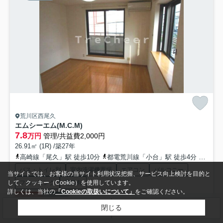
荒川区西尾久
エムシーエム(M.C.M)
7.8
万円
管理/共益費2,000円
26.91㎡ (1R) /築27年
高崎線「尾久」駅 徒歩10分
都電荒川線「小台」駅 徒歩4分
山手線
バス・トイレ別
室内洗濯機置場
エアコン
バルコニー
当サイトでは、お客様の当サイト利用状況把握、サービス向上検討を目的と
フローリング
電気有
して、クッキー（Cookie）を使用しています。
詳しくは、当社の
「Cookieの取扱いについて」
をご確認ください。
仲手無料
即入居可
閉じる
検索条件を変更
まとめてお問い合わせ
お申込み・来店希望の方 ↓物件詳細をクリック↓ 是非ご相談下さい