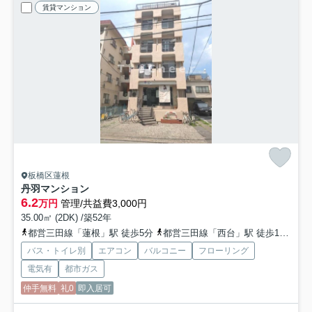
賃貸マンション
板橋区蓮根
丹羽マンション
6.2
万円
管理/共益費3,000円
35.00㎡ (2DK) /築52年
都営三田線「蓮根」駅 徒歩5分
都営三田線「西台」駅 徒歩12分
都
バス・トイレ別
エアコン
バルコニー
フローリング
電気有
都市ガス
仲手無料
礼0
即入居可