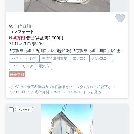
川口市西川口
コンフォート
6.4
万円
管理/共益費2,000円
21.11㎡ (1K) /築13年
京浜東北線「西川口」駅 徒歩10分
京浜東北線「川口」駅 徒歩15分
バス・トイレ別
室内洗濯機置場
エアコン
バルコニー
フローリング
電気有
仲手無料
お申込み・来店希望の方 ↓物件詳細をクリック↓ 是非ご相談下さい
☆☆POINT☆☆ ①仲介料50%OFF～100%O...
もっと見る
アパート