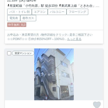
21.33㎡ (1K) /築41年
有楽町線「小竹向原」駅 徒歩10分
東武東上線「ときわ台」駅 徒歩22分
バス・トイレ別
エアコン
バルコニー
フローリング
電気有
都市ガス
仲手無料
礼0
お申込み・来店希望の方 ↓物件詳細をクリック↓ 是非ご相談下さい
☆☆POINT☆☆ ①仲介料50%OFF～100%O...
もっと見る
賃貸マンション