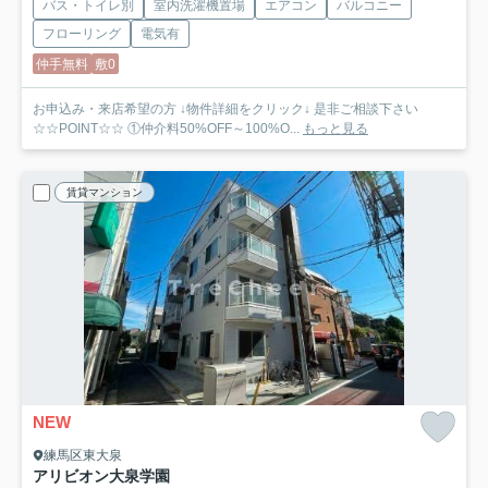
バス・トイレ別
室内洗濯機置場
エアコン
バルコニー
フローリング
電気有
仲手無料
敷0
お申込み・来店希望の方 ↓物件詳細をクリック↓ 是非ご相談下さい
☆☆POINT☆☆ ①仲介料50%OFF～100%O...
もっと見る
賃貸マンション
NEW
練馬区東大泉
アリビオン大泉学園