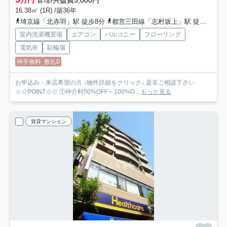
万円
管理/共益費5,000円
16.38㎡ (1R) /築36年
埼京線「北赤羽」駅 徒歩8分
都営三田線「志村坂上」駅 徒歩15分
室内洗濯機置場
エアコン
バルコニー
フローリング
電気有
駐輪場
仲手無料
敷礼0
お申込み・来店希望の方 ↓物件詳細をクリック↓ 是非ご相談下さい
☆☆POINT☆☆ ①仲介料50%OFF～100%O...
もっと見る
賃貸マンション