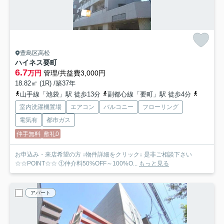
豊島区高松
ハイネス要町
6.7
万円
管理/共益費3,000円
18.82㎡ (1R) /築37年
山手線「池袋」駅 徒歩13分
副都心線「要町」駅 徒歩4分
西武池袋
室内洗濯機置場
エアコン
バルコニー
フローリング
電気有
都市ガス
仲手無料
敷礼0
お申込み・来店希望の方 ↓物件詳細をクリック↓ 是非ご相談下さい
☆☆POINT☆☆ ①仲介料50%OFF～100%O...
もっと見る
アパート