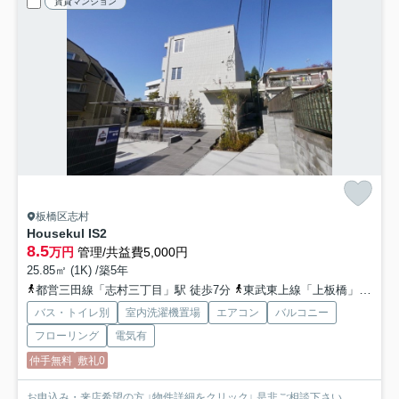
賃貸マンション
板橋区志村
Housekul IS2
8.5
万円
管理/共益費5,000円
25.85㎡ (1K) /築5年
都営三田線「志村三丁目」駅 徒歩7分
東武東上線「上板橋」駅 徒歩20分
バス・トイレ別
室内洗濯機置場
エアコン
バルコニー
フローリング
電気有
仲手無料
敷礼0
お申込み・来店希望の方 ↓物件詳細をクリック↓ 是非ご相談下さい