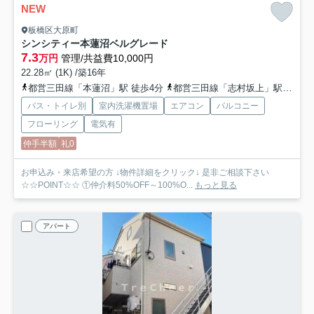
NEW
板橋区大原町
シンシティー本蓮沼ベルグレード
7.3
万円
管理/共益費10,000円
22.28㎡ (1K) /築16年
都営三田線「本蓮沼」駅 徒歩4分
都営三田線「志村坂上」駅 徒歩7分
バス・トイレ別
室内洗濯機置場
エアコン
バルコニー
フローリング
電気有
仲手半額
礼0
お申込み・来店希望の方 ↓物件詳細をクリック↓ 是非ご相談下さい
☆☆POINT☆☆ ①仲介料50%OFF～100%O...
もっと見る
アパート