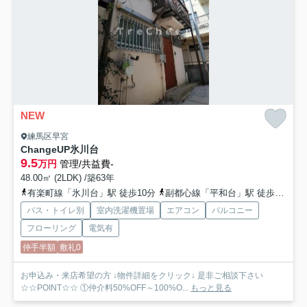
NEW
練馬区早宮
ChangeUP氷川台
9.5
万円
管理/共益費-
48.00㎡ (2LDK) /築63年
有楽町線「氷川台」駅 徒歩10分
副都心線「平和台」駅 徒歩13分
バス・トイレ別
室内洗濯機置場
エアコン
バルコニー
フローリング
電気有
仲手半額
敷礼0
お申込み・来店希望の方 ↓物件詳細をクリック↓ 是非ご相談下さい
☆☆POINT☆☆ ①仲介料50%OFF～100%O...
もっと見る