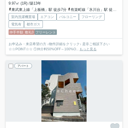
9.97㎡ (1R) /築13年
東武東上線「上板橋」駅 徒歩7分
有楽町線「氷川台」駅 徒歩19分
室内洗濯機置場
エアコン
バルコニー
フローリング
電気有
都市ガス
仲手半額
敷礼0
フリーレント
お申込み・来店希望の方 ↓物件詳細をクリック↓ 是非ご相談下さい
☆☆POINT☆☆ ①仲介料50%OFF～100%O...
もっと見る
アパート