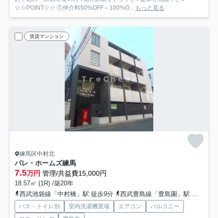
☆☆POINT☆☆ ①仲介料50%OFF～100%O...
もっと見る
賃貸マンション
練馬区中村北
パレ・ホームズ練馬
7.5
万円
管理/共益費15,000円
18.57㎡ (1R) /築20年
西武池袋線「中村橋」駅 徒歩9分
西武豊島線「豊島園」駅 徒歩9分
バス・トイレ別
室内洗濯機置場
エアコン
バルコニー