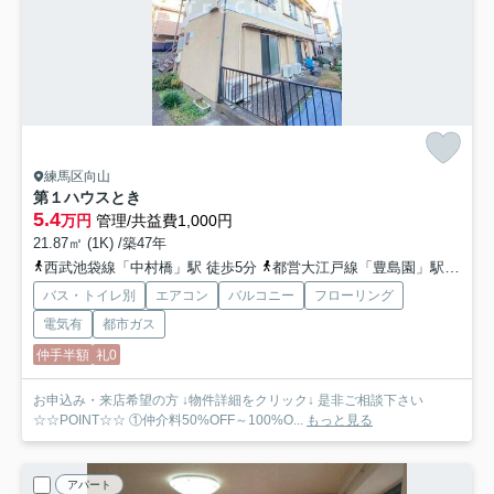
練馬区向山
第１ハウスとき
5.4
万円
管理/共益費1,000円
21.87㎡ (1K) /築47年
西武池袋線「中村橋」駅 徒歩5分
都営大江戸線「豊島園」駅 徒歩17分
バス・トイレ別
エアコン
バルコニー
フローリング
電気有
都市ガス
仲手半額
礼0
お申込み・来店希望の方 ↓物件詳細をクリック↓ 是非ご相談下さい
☆☆POINT☆☆ ①仲介料50%OFF～100%O...
もっと見る
アパート