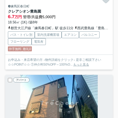
練馬区春日町
クレアシオン豊島園
6.7
万円
管理/共益費5,000円
18.56㎡ (1K) /築8年
都営大江戸線「練馬春日町」駅 徒歩11分
西武豊島線「豊島園」駅 徒歩13分
バス・トイレ別
室内洗濯機置場
エアコン
バルコニー
フローリング
電気有
仲手無料
敷礼0
お申込み・来店希望の方 ↓物件詳細をクリック↓ 是非ご相談下さい
☆☆POINT☆☆ ①仲介料50%OFF～100%O...
もっと見る
アパート