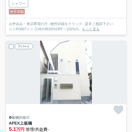
シャワー
仲手半額
お申込み・来店希望の方 ↓物件詳細をクリック↓ 是非ご相談下さい
☆☆POINT☆☆ ①仲介料50%OFF～100%O...
もっと見る
アパート
板橋区桜川
APEX上板橋
5.1
万円
管理/共益費-