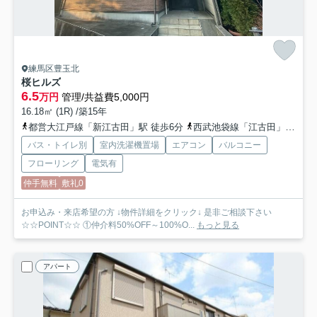
練馬区豊玉北
桜ヒルズ
6.5
万円
管理/共益費5,000円
16.18㎡ (1R) /築15年
都営大江戸線「新江古田」駅 徒歩6分
西武池袋線「江古田」駅 徒歩9分
バス・トイレ別
室内洗濯機置場
エアコン
バルコニー
フローリング
電気有
仲手無料
敷礼0
お申込み・来店希望の方 ↓物件詳細をクリック↓ 是非ご相談下さい
☆☆POINT☆☆ ①仲介料50%OFF～100%O...
もっと見る
アパート