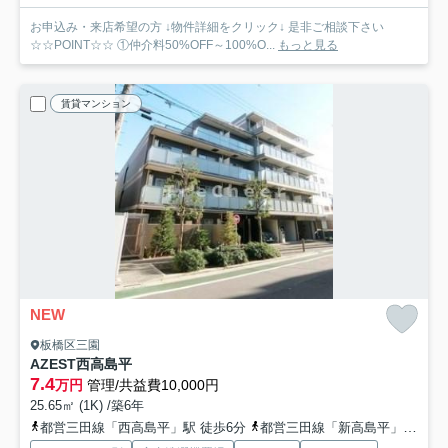
お申込み・来店希望の方 ↓物件詳細をクリック↓ 是非ご相談下さい
☆☆POINT☆☆ ①仲介料50%OFF～100%O...
もっと見る
賃貸マンション
NEW
板橋区三園
AZEST西高島平
7.4
万円
管理/共益費10,000円
25.65㎡ (1K) /築6年
都営三田線「西高島平」駅 徒歩6分
都営三田線「新高島平」駅 徒歩17分