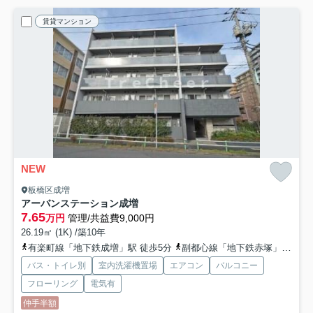
賃貸マンション
NEW
板橋区成増
アーバンステーション成増
7.65
万円
管理/共益費9,000円
26.19㎡ (1K) /築10年
有楽町線「地下鉄成増」駅 徒歩5分
副都心線「地下鉄赤塚」駅 徒歩15分
バス・トイレ別
室内洗濯機置場
エアコン
バルコニー
フローリング
電気有
仲手半額