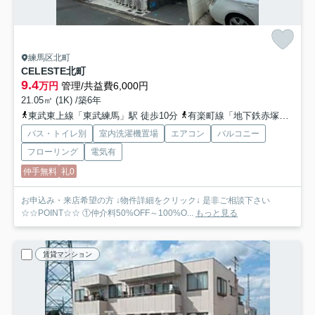
練馬区北町
CELESTE北町
9.4
万円
管理/共益費6,000円
21.05㎡ (1K) /築6年
東武東上線「東武練馬」駅 徒歩10分
有楽町線「地下鉄赤塚」駅 徒歩12分
バス・トイレ別
室内洗濯機置場
エアコン
バルコニー
フローリング
電気有
仲手無料
礼0
お申込み・来店希望の方 ↓物件詳細をクリック↓ 是非ご相談下さい
☆☆POINT☆☆ ①仲介料50%OFF～100%O...
もっと見る
賃貸マンション