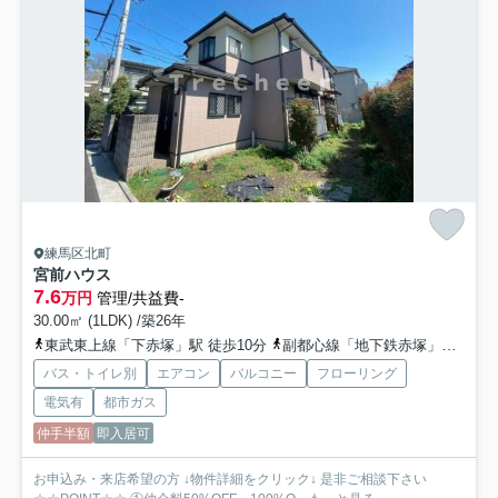
練馬区北町
宮前ハウス
7.6
万円
管理/共益費-
30.00㎡ (1LDK) /築26年
東武東上線「下赤塚」駅 徒歩10分
副都心線「地下鉄赤塚」駅 徒歩10分
バス・トイレ別
エアコン
バルコニー
フローリング
電気有
都市ガス
仲手半額
即入居可
お申込み・来店希望の方 ↓物件詳細をクリック↓ 是非ご相談下さい