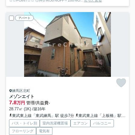
☆☆POINT☆☆ ①仲介料50%OFF～100%O...
もっと見る
アパート
練馬区北町
メゾンエイト
7.8
万円
管理/共益費-
28.77㎡ (1K) /築16年
東武東上線「東武練馬」駅 徒歩7分
東武東上線「上板橋」駅 徒歩15分
バス・トイレ別
室内洗濯機置場
エアコン
バルコニー
フローリング
電気有