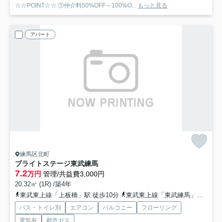
☆☆POINT☆☆ ①仲介料50%OFF～100%O...
もっと見る
アパート
練馬区北町
ブライトステージ東武練馬
7.2
万円
管理/共益費3,000円
20.32㎡ (1R) /築4年
東武東上線「上板橋」駅 徒歩10分
東武東上線「東武練馬」駅 徒歩13分
バス・トイレ別
エアコン
バルコニー
フローリング
電気有
都市ガス