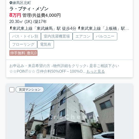
練馬区北町
ラ・プティ・メゾン
8
万円
管理/共益費4,000円
20.30㎡ (1K) /築17年
東武東上線「東武練馬」駅 徒歩4分
東武東上線「上板橋」駅 徒歩15分
バス・トイレ別
室内洗濯機置場
エアコン
バルコニー
フローリング
電気有
仲手無料
敷礼0
お申込み・来店希望の方 ↓物件詳細をクリック↓ 是非ご相談下さい
☆☆POINT☆☆ ①仲介料50%OFF～100%O...
もっと見る
賃貸マンション