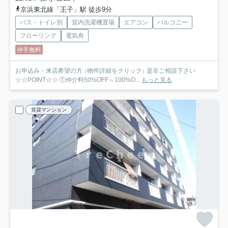
京浜東北線「王子」駅 徒歩9分
バス・トイレ別
室内洗濯機置場
エアコン
バルコニー
フローリング
電気有
仲手無料
お申込み・来店希望の方 ↓物件詳細をクリック↓ 是非ご相談下さい
☆☆POINT☆☆ ①仲介料50%OFF～100%O...
もっと見る
賃貸マンション