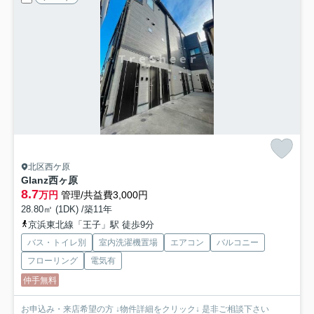
北区西ケ原
Glanz西ヶ原
8.7
万円
管理/共益費3,000円
28.80㎡ (1DK) /築11年
京浜東北線「王子」駅 徒歩9分
バス・トイレ別
室内洗濯機置場
エアコン
バルコニー
フローリング
電気有
仲手無料
お申込み・来店希望の方 ↓物件詳細をクリック↓ 是非ご相談下さい