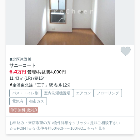
北区滝野川
サニーコート
6.4
万円
管理/共益費4,000円
11.43㎡ (1R) /築16年
京浜東北線「王子」駅 徒歩12分
バス・トイレ別
室内洗濯機置場
エアコン
フローリング
電気有
都市ガス
仲手無料
敷礼0
お申込み・来店希望の方 ↓物件詳細をクリック↓ 是非ご相談下さい
☆☆POINT☆☆ ①仲介料50%OFF～100%O...
もっと見る