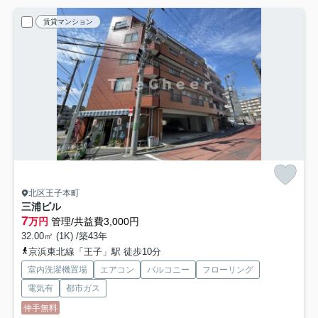
賃貸マンション
北区王子本町
三浦ビル
7
万円
管理/共益費3,000円
32.00㎡ (1K) /築43年
京浜東北線「王子」駅 徒歩10分
室内洗濯機置場
エアコン
バルコニー
フローリング
電気有
都市ガス
仲手無料