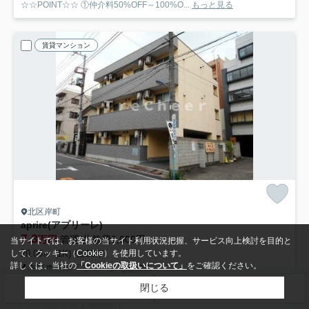
☆☆POINT☆☆ ①仲介料50%OFF～100%O...
もっと見る
賃貸マンション
北区岸町
aprire(アプリーレ)
7.3
万円
管理/共益費2,000円
当サイトでは、お客様の当サイト利用状況把握、サービス向上検討を目的と
20.06㎡ (1K) /築18年
して、クッキー（Cookie）を使用しています。
詳しくは、当社の
「Cookieの取扱いについて」
をご確認ください。
京浜東北線「王子」駅 徒歩3分
バス・トイレ別
室内洗濯機置場
エアコン
バルコニー
閉じる
検索条件を変更
まとめてお問い合わせ
フローリング
電気有