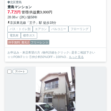
北区豊島
豊島マンション
7.7
万円
管理/共益費3,000円
28.08㎡ (2K) /築58年
京浜東北線「王子」駅 徒歩18分
バス・トイレ別
エアコン
バルコニー
フローリング
電気有
都市ガス
仲手無料
敷礼0
フリーレント
お申込み・来店希望の方 ↓物件詳細をクリック↓ 是非ご相談下さい
☆☆POINT☆☆ ①仲介料50%OFF～100%O...
もっと見る
アパート