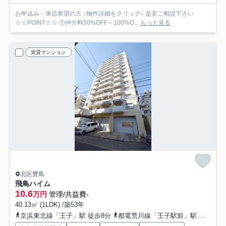
お申込み・来店希望の方 ↓物件詳細をクリック↓ 是非ご相談下さい
☆☆POINT☆☆ ①仲介料50%OFF～100%O...
もっと見る
賃貸マンション
北区豊島
飛鳥ハイム
10.6
万円
管理/共益費-
40.13㎡ (1LDK) /築53年
京浜東北線「王子」駅 徒歩8分
都電荒川線「王子駅前」駅 徒歩10分