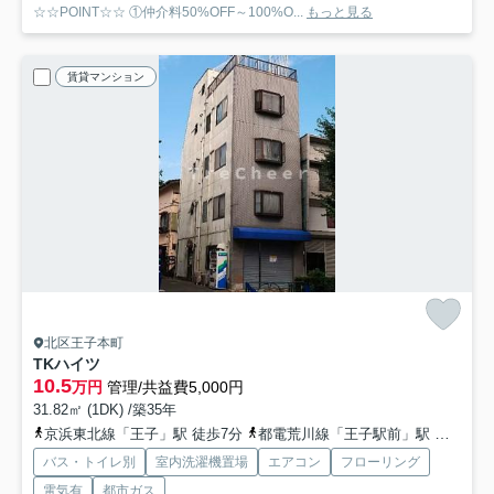
☆☆POINT☆☆ ①仲介料50%OFF～100%O...
もっと見る
賃貸マンション
北区王子本町
TKハイツ
10.5
万円
管理/共益費5,000円
31.82㎡ (1DK) /築35年
京浜東北線「王子」駅 徒歩7分
都電荒川線「王子駅前」駅 徒歩11分
バス・トイレ別
室内洗濯機置場
エアコン
フローリング
電気有
都市ガス