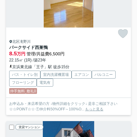
北区滝野川
パークサイド西巣鴨
8.5
万円
管理/共益費6,500円
22.15㎡ (1R) /築23年
京浜東北線「王子」駅 徒歩15分
バス・トイレ別
室内洗濯機置場
エアコン
バルコニー
フローリング
電気有
仲手無料
敷礼0
お申込み・来店希望の方 ↓物件詳細をクリック↓ 是非ご相談下さい
☆☆POINT☆☆ ①仲介料50%OFF～100%O...
もっと見る
賃貸マンション