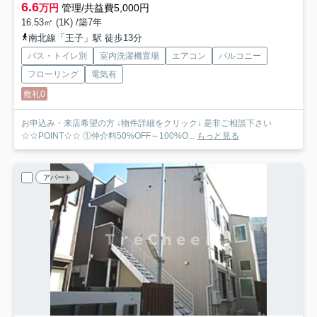
6.6
万円
管理/共益費5,000円
16.53㎡ (1K) /築7年
南北線「王子」駅 徒歩13分
バス・トイレ別
室内洗濯機置場
エアコン
バルコニー
フローリング
電気有
敷礼0
お申込み・来店希望の方 ↓物件詳細をクリック↓ 是非ご相談下さい
☆☆POINT☆☆ ①仲介料50%OFF～100%O...
もっと見る
アパート