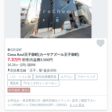
北区栄町
Casa Azul王子栄町(カーサアズール王子栄町)
7.3
万円
管理/共益費3,500円
16.24㎡ (1R) /築8年
京浜東北線「王子」駅 徒歩10分
バス・トイレ別
室内洗濯機置場
エアコン
フローリング
電気有
TVモニタ付インターホン
仲手無料
敷礼0
お申込み・来店希望の方 ↓物件詳細をクリック↓ 是非ご相談下さい
☆☆POINT☆☆ ①仲介料50%OFF～100%O...
もっと見る