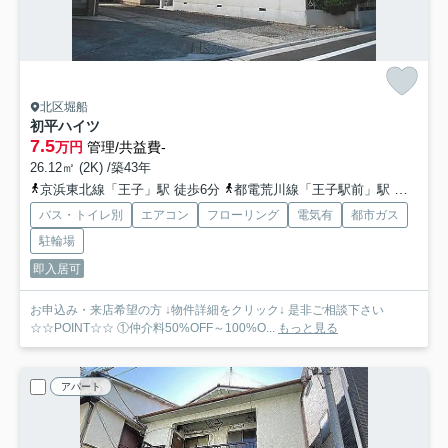
北区堀船
初平ハイツ
7.5
万円
管理/共益費-
26.12㎡ (2K) /築43年
京浜東北線「王子」駅 徒歩6分
都電荒川線「王子駅前」駅 徒歩6分
バス・トイレ別
エアコン
フローリング
電気有
都市ガス
駐輪場
即入居可
お申込み・来店希望の方 ↓物件詳細をクリック↓ 是非ご相談下さい
☆☆POINT☆☆ ①仲介料50%OFF～100%O...
もっと見る
アパート