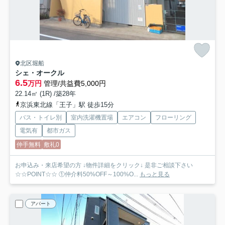
北区堀船
シェ・オークル
6.5
万円
管理/共益費5,000円
22.14㎡ (1R) /築28年
京浜東北線「王子」駅 徒歩15分
バス・トイレ別
室内洗濯機置場
エアコン
フローリング
電気有
都市ガス
仲手無料
敷礼0
お申込み・来店希望の方 ↓物件詳細をクリック↓ 是非ご相談下さい
☆☆POINT☆☆ ①仲介料50%OFF～100%O...
もっと見る
アパート