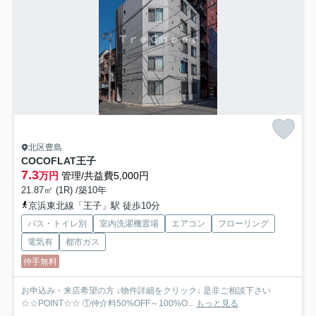
北区豊島
COCOFLAT王子
7.3
万円
管理/共益費5,000円
21.87㎡ (1R) /築10年
京浜東北線「王子」駅 徒歩10分
バス・トイレ別
室内洗濯機置場
エアコン
フローリング
電気有
都市ガス
仲手無料
お申込み・来店希望の方 ↓物件詳細をクリック↓ 是非ご相談下さい
☆☆POINT☆☆ ①仲介料50%OFF～100%O...
もっと見る