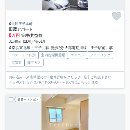
北区王子本町
田澤アパート
8
万円
管理/共益費-
31.40㎡ (1DK) /築51年
京浜東北線「王子」駅 徒歩7分
都電荒川線「王子駅前」駅 徒歩10分
バス・トイレ別
室内洗濯機置場
エアコン
フローリング
電気有
都市ガス
お申込み・来店希望の方 ↓物件詳細をクリック↓ 是非ご相談下さい
☆☆POINT☆☆ ①仲介料50%OFF～100%O...
もっと見る
賃貸マンション