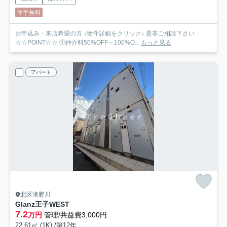
仲手無料
お申込み・来店希望の方 ↓物件詳細をクリック↓ 是非ご相談下さい
☆☆POINT☆☆ ①仲介料50%OFF～100%O...
もっと見る
アパート
北区滝野川
Glanz王子WEST
7.2
万円
管理/共益費3,000円
22.61㎡ (1K) /築12年