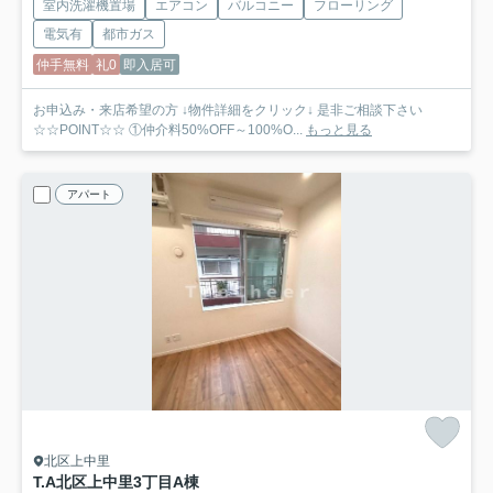
室内洗濯機置場
エアコン
バルコニー
フローリング
電気有
都市ガス
仲手無料
礼0
即入居可
お申込み・来店希望の方 ↓物件詳細をクリック↓ 是非ご相談下さい
☆☆POINT☆☆ ①仲介料50%OFF～100%O...
もっと見る
アパート
北区上中里
T.A北区上中里3丁目A棟