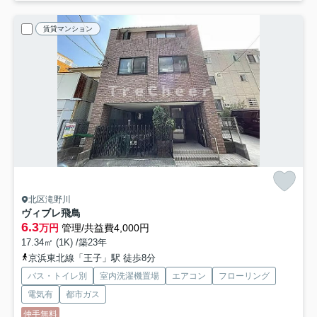
賃貸マンション
北区滝野川
ヴィブレ飛鳥
6.3
万円
管理/共益費4,000円
17.34㎡ (1K) /築23年
京浜東北線「王子」駅 徒歩8分
バス・トイレ別
室内洗濯機置場
エアコン
フローリング
電気有
都市ガス
仲手無料