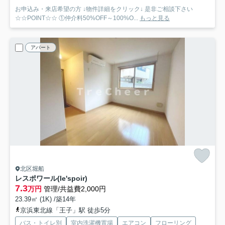
お申込み・来店希望の方 ↓物件詳細をクリック↓ 是非ご相談下さい
☆☆POINT☆☆ ①仲介料50%OFF～100%O...
もっと見る
アパート
北区堀船
レスポワール(le'spoir)
7.3
万円
管理/共益費2,000円
23.39㎡ (1K) /築14年
京浜東北線「王子」駅 徒歩5分
バス・トイレ別
室内洗濯機置場
エアコン
フローリング