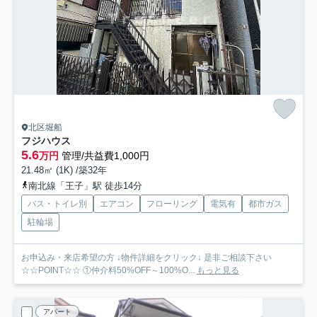
北区堀船
フジハウス
5.6
万円
管理/共益費1,000円
21.48㎡ (1K) /築32年
南北線「王子」駅 徒歩14分
バス・トイレ別
エアコン
フローリング
電気有
都市ガス
駐輪場
お申込み・来店希望の方 ↓物件詳細をクリック↓ 是非ご相談下さい
☆☆POINT☆☆ ①仲介料50%OFF～100%O...
もっと見る
アパート