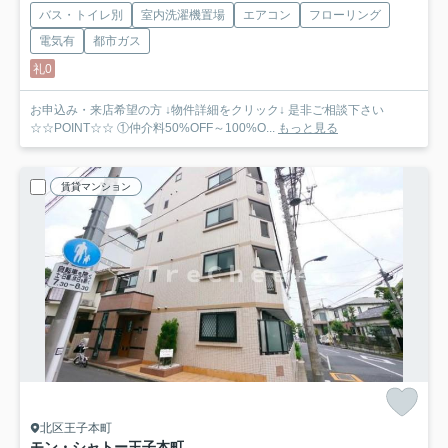
バス・トイレ別
室内洗濯機置場
エアコン
フローリング
電気有
都市ガス
礼0
お申込み・来店希望の方 ↓物件詳細をクリック↓ 是非ご相談下さい
☆☆POINT☆☆ ①仲介料50%OFF～100%O...
もっと見る
賃貸マンション
北区王子本町
モン・シャトー王子本町