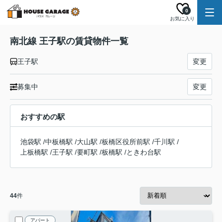
0
お気に入り
南北線 王子駅の賃貸物件一覧
王子駅
変更
募集中
変更
おすすめの駅
池袋駅
/
中板橋駅
/
大山駅
/
板橋区役所前駅
/
千川駅
/
上板橋駅
/
王子駅
/
要町駅
/
板橋駅
/
ときわ台駅
44
件
アパート