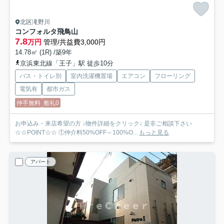
北区滝野川
コンフォルタ飛鳥山
7.8
万円
管理/共益費3,000円
14.78㎡ (1R) /築9年
京浜東北線「王子」駅 徒歩10分
バス・トイレ別
室内洗濯機置場
エアコン
フローリング
電気有
都市ガス
仲手無料
敷礼0
お申込み・来店希望の方 ↓物件詳細をクリック↓ 是非ご相談下さい
☆☆POINT☆☆ ①仲介料50%OFF～100%O...
もっと見る
アパート