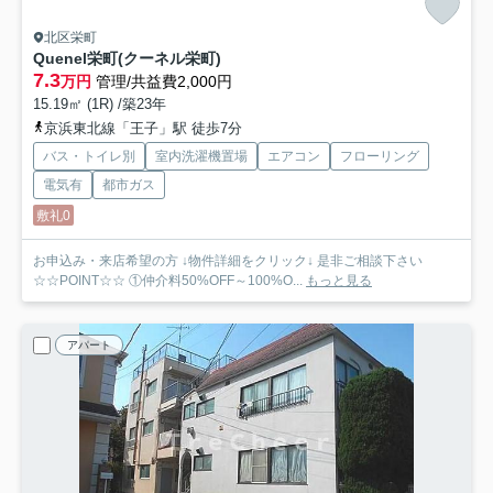
北区栄町
Quenel栄町(クーネル栄町)
7.3
万円
管理/共益費2,000円
15.19㎡ (1R) /築23年
京浜東北線「王子」駅 徒歩7分
バス・トイレ別
室内洗濯機置場
エアコン
フローリング
電気有
都市ガス
敷礼0
お申込み・来店希望の方 ↓物件詳細をクリック↓ 是非ご相談下さい
☆☆POINT☆☆ ①仲介料50%OFF～100%O...
もっと見る
アパート