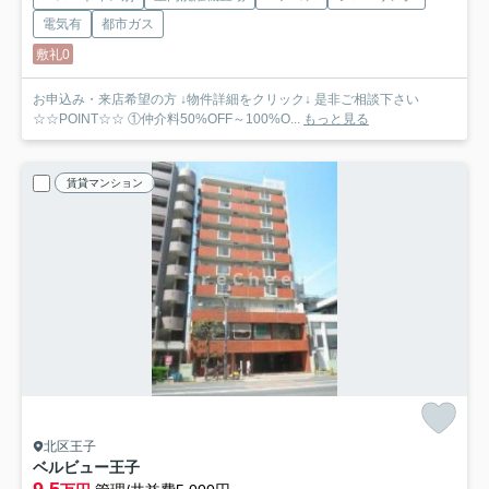
電気有
都市ガス
敷礼0
お申込み・来店希望の方 ↓物件詳細をクリック↓ 是非ご相談下さい
☆☆POINT☆☆ ①仲介料50%OFF～100%O...
もっと見る
賃貸マンション
北区王子
ベルビュー王子
9.5