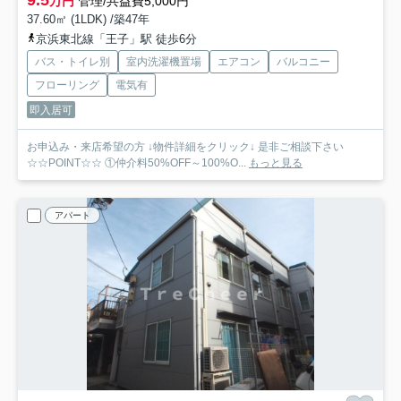
万円
管理/共益費5,000円
37.60㎡ (1LDK) /築47年
京浜東北線「王子」駅 徒歩6分
バス・トイレ別
室内洗濯機置場
エアコン
バルコニー
フローリング
電気有
即入居可
お申込み・来店希望の方 ↓物件詳細をクリック↓ 是非ご相談下さい
☆☆POINT☆☆ ①仲介料50%OFF～100%O...
もっと見る
アパート