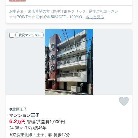
お申込み・来店希望の方 ↓物件詳細をクリック↓ 是非ご相談下さい
☆☆POINT☆☆ ①仲介料50%OFF～100%O...
もっと見る
賃貸マンション
北区王子
マンション王子
6.2
万円
管理/共益費1,000円
24.08㎡ (1K) /築46年
京浜東北線「王子」駅 徒歩17分