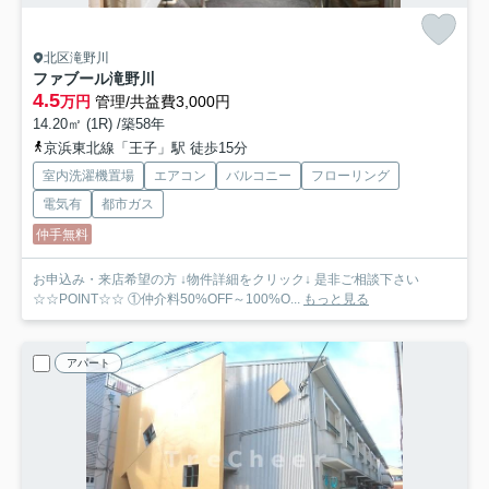
北区滝野川
ファブール滝野川
4.5
万円
管理/共益費3,000円
14.20㎡ (1R) /築58年
京浜東北線「王子」駅 徒歩15分
室内洗濯機置場
エアコン
バルコニー
フローリング
電気有
都市ガス
仲手無料
お申込み・来店希望の方 ↓物件詳細をクリック↓ 是非ご相談下さい
☆☆POINT☆☆ ①仲介料50%OFF～100%O...
もっと見る
アパート