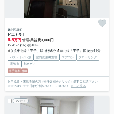
北区堀船
ピエトラⅠ
6.5
万円
管理/共益費3,000円
19.41㎡ (1R) /築10年
京浜東北線「王子」駅 徒歩8分
南北線「王子」駅 徒歩11分
バス・トイレ別
室内洗濯機置場
エアコン
フローリング
電気有
都市ガス
仲手無料
敷0
お申込み・来店希望の方 ↓物件詳細をクリック↓ 是非ご相談下さい
☆☆POINT☆☆ ①仲介料50%OFF～100%O...
もっと見る
アパート