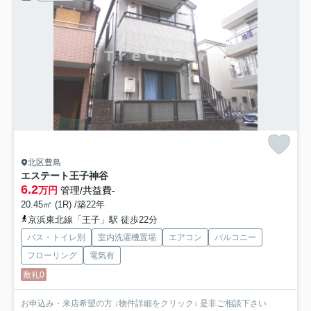
北区豊島
エステート王子神谷
6.2
万円
管理/共益費-
20.45㎡ (1R) /築22年
京浜東北線「王子」駅 徒歩22分
バス・トイレ別
室内洗濯機置場
エアコン
バルコニー
フローリング
電気有
敷礼0
お申込み・来店希望の方 ↓物件詳細をクリック↓ 是非ご相談下さい