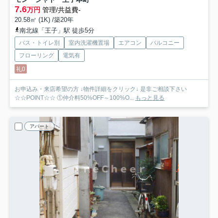
7.6
万円
管理/共益費-
20.58㎡ (1K) /築20年
南北線「王子」駅 徒歩5分
バス・トイレ別
室内洗濯機置場
エアコン
バルコニー
フローリング
電気有
礼0
お申込み・来店希望の方 ↓物件詳細をクリック↓ 是非ご相談下さい
☆☆POINT☆☆ ①仲介料50%OFF～100%O...
もっと見る
アパート