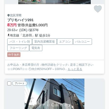
北区浮間
プリモハイツ
201
8
万円
管理/共益費5,000円
29.63㎡ (1DK) /築37年
埼京線「北赤羽」駅 徒歩1分
バス・トイレ別
室内洗濯機置場
エアコン
バルコニー
フローリング
電気有
仲手無料
お申込み・来店希望の方 ↓物件詳細をクリック↓ 是非ご相談下さい
☆☆POINT☆☆ ①仲介料50%OFF～100%O...
もっと見る
アパート