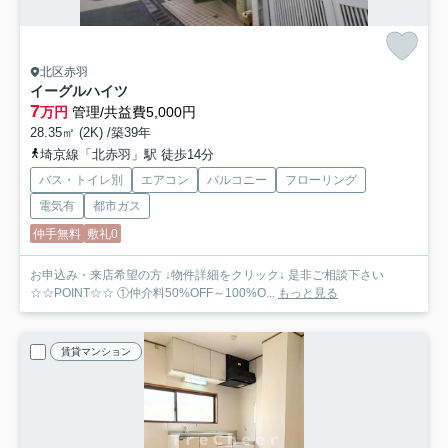
北区赤羽
イーグルハイツ
7
万円
管理/共益費5,000円
28.35㎡ (2K) /築39年
埼京線「北赤羽」駅 徒歩14分
バス・トイレ別
エアコン
バルコニー
フローリング
電気有
都市ガス
仲手無料
敷礼0
お申込み・来店希望の方 ↓物件詳細をクリック↓ 是非ご相談下さい
☆☆POINT☆☆ ①仲介料50%OFF～100%O...
もっと見る
賃貸マンション