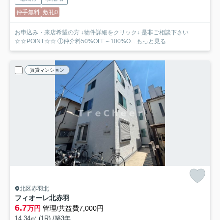
仲手無料
敷礼0
お申込み・来店希望の方 ↓物件詳細をクリック↓ 是非ご相談下さい
☆☆POINT☆☆ ①仲介料50%OFF～100%O...
もっと見る
賃貸マンション
北区赤羽北
フィオーレ北赤羽
6.7
万円
管理/共益費7,000円
14.34㎡ (1R) /築3年