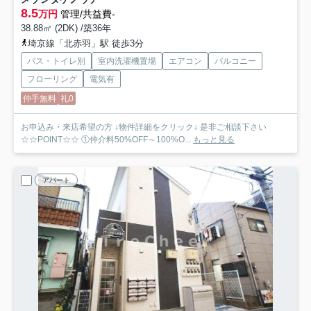
8.5
万円
管理/共益費-
38.88㎡ (2DK) /築36年
埼京線「北赤羽」駅 徒歩3分
バス・トイレ別
室内洗濯機置場
エアコン
バルコニー
フローリング
電気有
仲手無料
礼0
お申込み・来店希望の方 ↓物件詳細をクリック↓ 是非ご相談下さい
☆☆POINT☆☆ ①仲介料50%OFF～100%O...
もっと見る
アパート