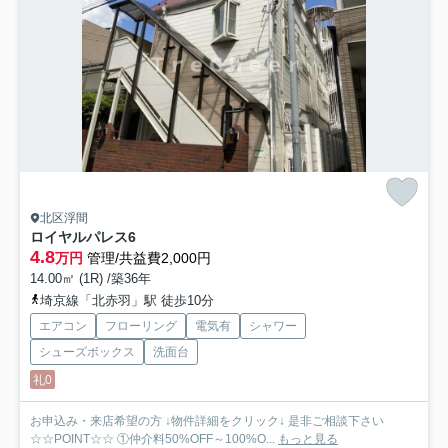
北区浮間
ロイヤルパレス6
4.8
万円
管理/共益費2,000円
14.00㎡ (1R) /築36年
埼京線「北赤羽」駅 徒歩10分
エアコン
フローリング
電気有
シャワー
シューズボックス
洗面台
礼0
お申込み・来店希望の方 ↓物件詳細をクリック↓ 是非ご相談下さい
☆☆POINT☆☆ ①仲介料50%OFF～100%O...
もっと見る