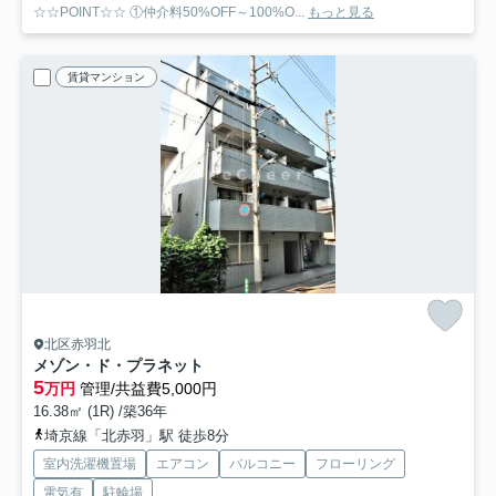
☆☆POINT☆☆ ①仲介料50%OFF～100%O...
もっと見る
賃貸マンション
北区赤羽北
メゾン・ド・プラネット
5
万円
管理/共益費5,000円
16.38㎡ (1R) /築36年
埼京線「北赤羽」駅 徒歩8分
室内洗濯機置場
エアコン
バルコニー
フローリング
電気有
駐輪場