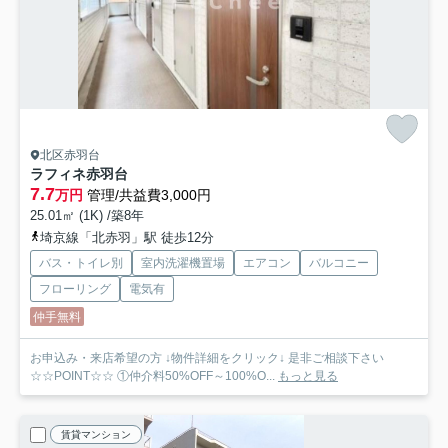
北区赤羽台
ラフィネ赤羽台
7.7
万円
管理/共益費3,000円
25.01㎡ (1K) /築8年
埼京線「北赤羽」駅 徒歩12分
バス・トイレ別
室内洗濯機置場
エアコン
バルコニー
フローリング
電気有
仲手無料
お申込み・来店希望の方 ↓物件詳細をクリック↓ 是非ご相談下さい
☆☆POINT☆☆ ①仲介料50%OFF～100%O...
もっと見る
賃貸マンション