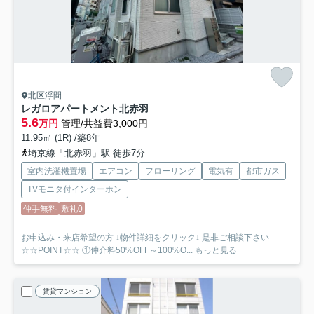
北区浮間
レガロアパートメント北赤羽
5.6
万円
管理/共益費3,000円
11.95㎡ (1R) /築8年
埼京線「北赤羽」駅 徒歩7分
室内洗濯機置場
エアコン
フローリング
電気有
都市ガス
TVモニタ付インターホン
仲手無料
敷礼0
お申込み・来店希望の方 ↓物件詳細をクリック↓ 是非ご相談下さい
☆☆POINT☆☆ ①仲介料50%OFF～100%O...
もっと見る
賃貸マンション