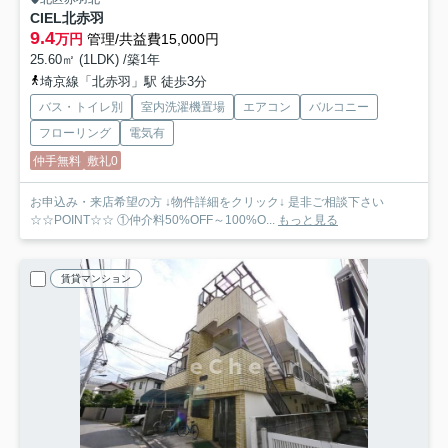
CIEL北赤羽
9.4
万円
管理/共益費15,000円
25.60㎡ (1LDK) /築1年
埼京線「北赤羽」駅 徒歩3分
バス・トイレ別
室内洗濯機置場
エアコン
バルコニー
フローリング
電気有
仲手無料
敷礼0
お申込み・来店希望の方 ↓物件詳細をクリック↓ 是非ご相談下さい
☆☆POINT☆☆ ①仲介料50%OFF～100%O...
もっと見る
賃貸マンション