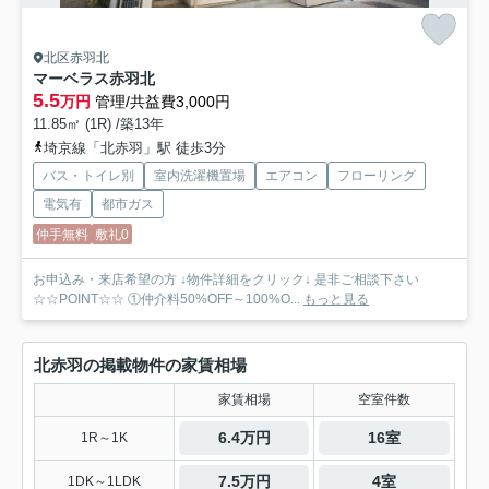
北区赤羽北
マーベラス赤羽北
5.5
万円
管理/共益費3,000円
11.85㎡ (1R) /築13年
埼京線「北赤羽」駅 徒歩3分
バス・トイレ別
室内洗濯機置場
エアコン
フローリング
電気有
都市ガス
仲手無料
敷礼0
お申込み・来店希望の方 ↓物件詳細をクリック↓ 是非ご相談下さい
☆☆POINT☆☆ ①仲介料50%OFF～100%O...
もっと見る
北赤羽の掲載物件の家賃相場
家賃相場
空室件数
6.4万円
16室
1R～1K
7.5万円
4室
1DK～1LDK