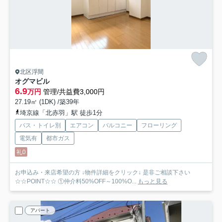
北区浮間
オグマビル
6.9
万円
管理/共益費3,000円
27.19㎡ (1DK) /築39年
埼京線「北赤羽」駅 徒歩1分
バス・トイレ別
エアコン
バルコニー
フローリング
電気有
都市ガス
礼0
お申込み・来店希望の方 ↓物件詳細をクリック↓ 是非ご相談下さい
☆☆POINT☆☆ ①仲介料50%OFF～100%O...
もっと見る
アパート