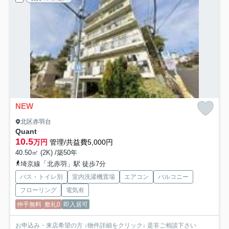
NEW
北区赤羽台
Quant
10.5
万円
管理/共益費5,000円
40.50㎡ (2K) /築50年
埼京線「北赤羽」駅 徒歩7分
バス・トイレ別
室内洗濯機置場
エアコン
バルコニー
フローリング
電気有
仲手無料
敷礼0
即入居可
お申込み・来店希望の方 ↓物件詳細をクリック↓ 是非ご相談下さい