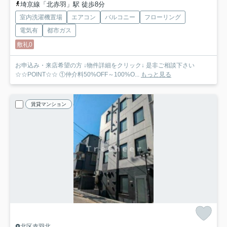
埼京線「北赤羽」駅 徒歩8分
室内洗濯機置場
エアコン
バルコニー
フローリング
電気有
都市ガス
敷礼0
お申込み・来店希望の方 ↓物件詳細をクリック↓ 是非ご相談下さい
☆☆POINT☆☆ ①仲介料50%OFF～100%O...
もっと見る
賃貸マンション
北区赤羽北