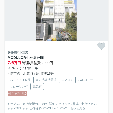
板橋区小豆沢
MODULOR小豆沢公園
7.6
万円
管理/共益費5,000円
20.97㎡ (1K) /築21年
埼京線「北赤羽」駅 徒歩16分
バス・トイレ別
室内洗濯機置場
エアコン
バルコニー
フローリング
電気有
仲手無料
礼0
お申込み・来店希望の方 ↓物件詳細をクリック↓ 是非ご相談下さい
☆☆POINT☆☆ ①仲介料50%OFF～100%O...
もっと見る