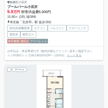
板橋区小豆沢
プールパール小豆沢
5.5
万円
管理/共益費5,000円
15.80㎡ (1R) /築38年
埼京線「北赤羽」駅 徒歩19分
室内洗濯機置場
エアコン
バルコニー
フローリング
電気有
都市ガス
仲手無料
敷礼0
フリーレント
お申込み・来店希望の方 ↓物件詳細をクリック↓ 是非ご相談下さい
☆☆POINT☆☆ ①仲介料50%OFF～100%O...
もっと見る
アパート