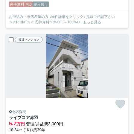
仲手無料
礼0
即入居可
お申込み・来店希望の方 ↓物件詳細をクリック↓ 是非ご相談下さい
☆☆POINT☆☆ ①仲介料50%OFF～100%O...
もっと見る
賃貸マンション
北区浮間
ライブコア赤羽
5.7
万円
管理/共益費3,000円
16.34㎡ (1K) /築39年