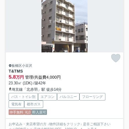
板橋区小豆沢
T&TMS
5.8
万円
管理/共益費4,000円
23.30㎡ (1DK) /築42年
埼京線「北赤羽」駅 徒歩14分
バス・トイレ別
エアコン
バルコニー
フローリング
電気有
都市ガス
仲手無料
礼0
即入居可
お申込み・来店希望の方 ↓物件詳細をクリック↓ 是非ご相談下さい