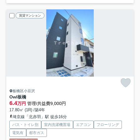
賃貸マンション
板橋区小豆沢
Owl板橋
6.4
万円
管理/共益費9,000円
17.80㎡ (1R) /築4年
埼京線「北赤羽」駅 徒歩16分
バス・トイレ別
室内洗濯機置場
エアコン
フローリング
電気有
都市ガス