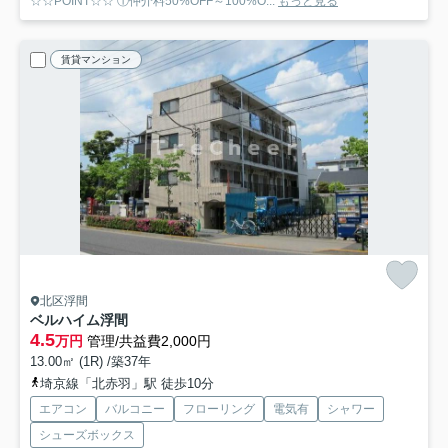
☆☆POINT☆☆ ①仲介料50%OFF～100%O...
もっと見る
賃貸マンション
北区浮間
ベルハイム浮間
4.5
万円
管理/共益費2,000円
13.00㎡ (1R) /築37年
埼京線「北赤羽」駅 徒歩10分
エアコン
バルコニー
フローリング
電気有
シャワー
シューズボックス