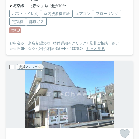
埼京線「北赤羽」駅 徒歩10分
バス・トイレ別
室内洗濯機置場
エアコン
フローリング
電気有
都市ガス
敷礼0
お申込み・来店希望の方 ↓物件詳細をクリック↓ 是非ご相談下さい
☆☆POINT☆☆ ①仲介料50%OFF～100%O...
もっと見る
賃貸マンション