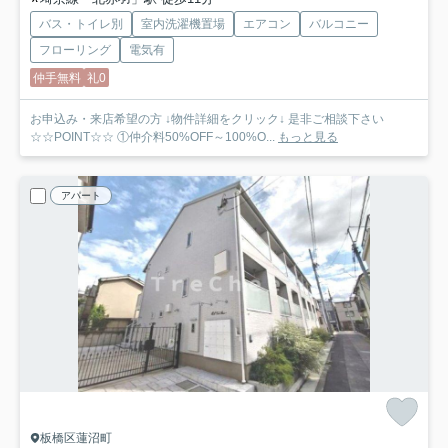
バス・トイレ別
室内洗濯機置場
エアコン
バルコニー
フローリング
電気有
仲手無料
礼0
お申込み・来店希望の方 ↓物件詳細をクリック↓ 是非ご相談下さい
☆☆POINT☆☆ ①仲介料50%OFF～100%O...
もっと見る
アパート
板橋区蓮沼町