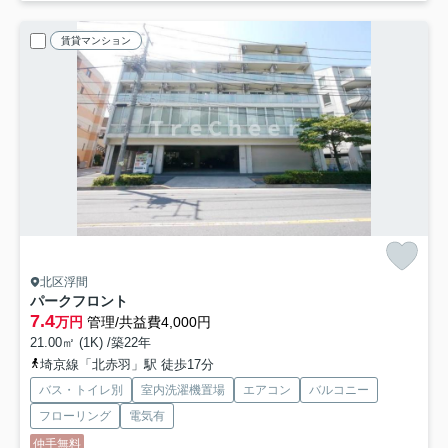
賃貸マンション
北区浮間
パークフロント
7.4
万円
管理/共益費4,000円
21.00㎡ (1K) /築22年
埼京線「北赤羽」駅 徒歩17分
バス・トイレ別
室内洗濯機置場
エアコン
バルコニー
フローリング
電気有
仲手無料