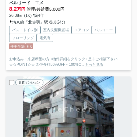
ベルリード エメ
8.2
万円
管理/共益費5,000円
26.08㎡ (1K) /築4年
埼京線「北赤羽」駅 徒歩24分
バス・トイレ別
室内洗濯機置場
エアコン
バルコニー
フローリング
電気有
仲手半額
礼0
お申込み・来店希望の方 ↓物件詳細をクリック↓ 是非ご相談下さい
☆☆POINT☆☆ ①仲介料50%OFF～100%O...
もっと見る
賃貸マンション