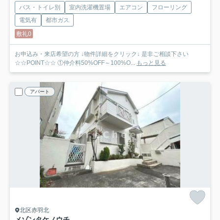
バス・トイレ別
室内洗濯機置場
エアコン
フローリング
電気有
都市ガス
敷礼0
お申込み・来店希望の方 ↓物件詳細をクリック↓ 是非ご相談下さい
☆☆POINT☆☆ ①仲介料50%OFF～100%O...
もっと見る
アパート
北区赤羽北
メゾンタケノウチ