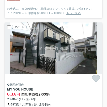
お申込み・来店希望の方 ↓物件詳細をクリック↓ 是非ご相談下さい
☆☆POINT☆☆ ①仲介料50%OFF～100%O...
もっと見る
アパート
北区赤羽台
MY YOU HOUSE
6.3
万円
管理/共益費2,000円
23.40㎡ (1K) /築36年
埼京線「北赤羽」駅 徒歩15分