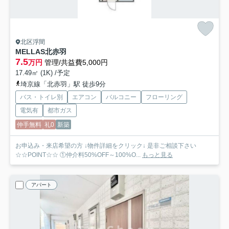
北区浮間
MELLAS北赤羽
7.5
万円
管理/共益費5,000円
17.49㎡ (1K) /予定
埼京線「北赤羽」駅 徒歩9分
バス・トイレ別
エアコン
バルコニー
フローリング
電気有
都市ガス
仲手無料
礼0
新築
お申込み・来店希望の方 ↓物件詳細をクリック↓ 是非ご相談下さい
☆☆POINT☆☆ ①仲介料50%OFF～100%O...
もっと見る
アパート