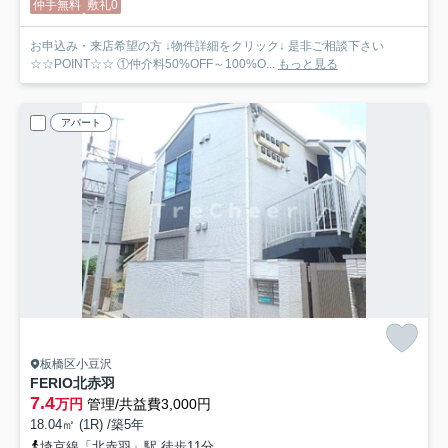
仲手無料
敷礼0
お申込み・来店希望の方 ↓物件詳細をクリック↓ 是非ご相談下さい
☆☆POINT☆☆ ①仲介料50%OFF～100%O...
もっと見る
アパート
板橋区小豆沢
FERIO北赤羽
7.4
万円
管理/共益費3,000円
18.04㎡ (1R) /築5年
埼京線「北赤羽」駅 徒歩11分