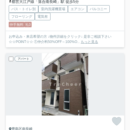
都営大江戸線「落合南長崎」駅 徒歩5分
バス・トイレ別
室内洗濯機置場
エアコン
バルコニー
フローリング
電気有
仲手無料
礼0
お申込み・来店希望の方 ↓物件詳細をクリック↓ 是非ご相談下さい
☆☆POINT☆☆ ①仲介料50%OFF～100%O...
もっと見る
アパート
豊島区南長崎