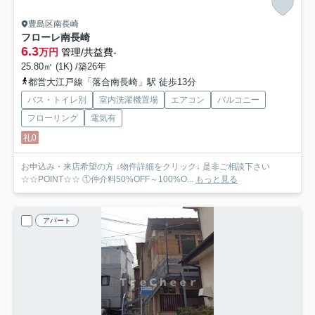
豊島区南長崎
フローレ南長崎
6.3
万円
管理/共益費-
25.80㎡ (1K) /築26年
都営大江戸線「落合南長崎」駅 徒歩13分
バス・トイレ別
室内洗濯機置場
エアコン
バルコニー
フローリング
電気有
礼0
お申込み・来店希望の方 ↓物件詳細をクリック↓ 是非ご相談下さい
☆☆POINT☆☆ ①仲介料50%OFF～100%O...
もっと見る
アパート