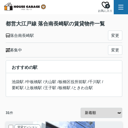
0
お気に入り
都営大江戸線 落合南長崎駅の賃貸物件一覧
落合南長崎駅
変更
募集中
変更
おすすめの駅
池袋駅
/
中板橋駅
/
大山駅
/
板橋区役所前駅
/
千川駅
/
要町駅
/
上板橋駅
/
王子駅
/
板橋駅
/
ときわ台駅
31
件
賃貸マンション