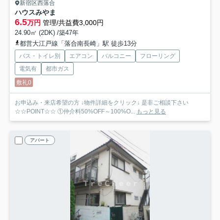
新宿区西落合
ハウスみやま
6.5
万円
管理/共益費3,000円
24.90㎡ (2DK) /築47年
都営大江戸線「落合南長崎」駅 徒歩13分
バス・トイレ別
エアコン
バルコニー
フローリング
電気有
都市ガス
敷礼0
お申込み・来店希望の方 ↓物件詳細をクリック↓ 是非ご相談下さい
☆☆POINT☆☆ ①仲介料50%OFF～100%O...
もっと見る
アパート