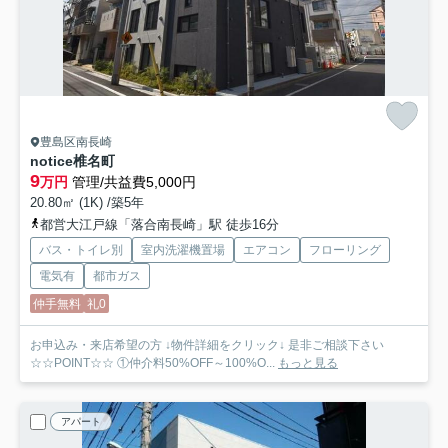
豊島区南長崎
notice椎名町
9
万円
管理/共益費5,000円
20.80㎡ (1K) /築5年
都営大江戸線「落合南長崎」駅 徒歩16分
バス・トイレ別
室内洗濯機置場
エアコン
フローリング
電気有
都市ガス
仲手無料
礼0
お申込み・来店希望の方 ↓物件詳細をクリック↓ 是非ご相談下さい
☆☆POINT☆☆ ①仲介料50%OFF～100%O...
もっと見る
アパート