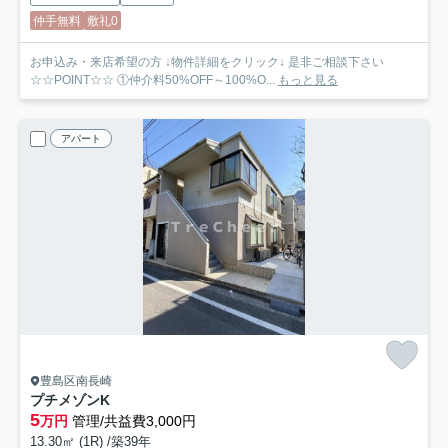
仲手無料
敷礼0
お申込み・来店希望の方 ↓物件詳細をクリック↓ 是非ご相談下さい
☆☆POINT☆☆ ①仲介料50%OFF～100%O...
もっと見る
アパート
豊島区南長崎
プチメゾンK
5
万円
管理/共益費3,000円
13.30㎡ (1R) /築39年