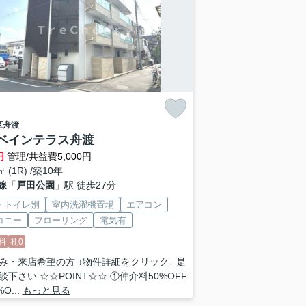
区
舟渡
ベインテラス舟渡
円
管理/共益費5,000円
㎡ (1R) /築10年
線
「
戸田公園
」駅 徒歩27分
・トイレ別
室内洗濯機置場
エアコン
コニー
フローリング
電気有
料
礼0
み・来店希望の方 ↓物件詳細をクリック↓ 是
談下さい ☆☆POINT☆☆ ①仲介料50%OFF
O...
もっと見る