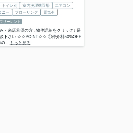
・トイレ別
室内洗濯機置場
エアコン
コニー
フローリング
電気有
フリーレント
み・来店希望の方 ↓物件詳細をクリック↓ 是
談下さい ☆☆POINT☆☆ ①仲介料50%OFF
O...
もっと見る