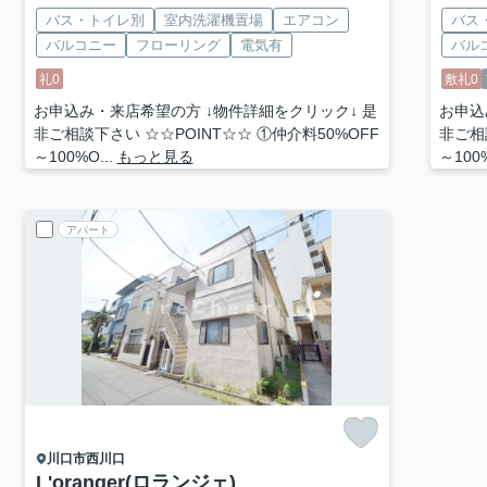
バス・トイレ別
室内洗濯機置場
エアコン
バス
バルコニー
フローリング
電気有
バル
礼0
敷礼0
お申込み・来店希望の方 ↓物件詳細をクリック↓ 是
お申込
非ご相談下さい ☆☆POINT☆☆ ①仲介料50%OFF
非ご相
～100%O...
もっと見る
～100%
アパート
川口市
西川口
L'oranger(ロランジェ)