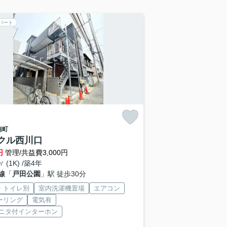
パート
南町
クル西川口
円
管理/共益費3,000円
㎡ (1K) /築4年
線
「
戸田公園
」駅 徒歩30分
・トイレ別
室内洗濯機置場
エアコン
ーリング
電気有
モニタ付インターホン