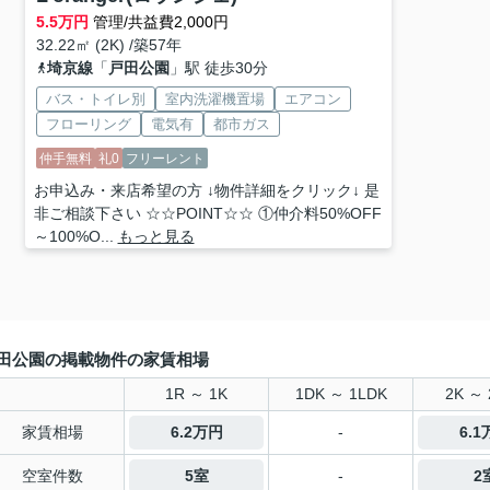
5.5
万円
管理/共益費2,000円
32.22㎡ (2K) /築57年
埼京線
「
戸田公園
」駅 徒歩30分
バス・トイレ別
室内洗濯機置場
エアコン
フローリング
電気有
都市ガス
仲手無料
礼0
フリーレント
お申込み・来店希望の方 ↓物件詳細をクリック↓ 是
非ご相談下さい ☆☆POINT☆☆ ①仲介料50%OFF
～100%O...
もっと見る
田公園の掲載物件の家賃相場
1R ～ 1K
1DK ～ 1LDK
2K ～ 
家賃相場
6.2万円
-
6.
空室件数
5室
-
2