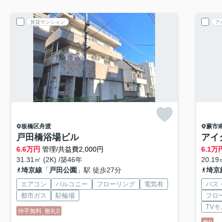
賃貸マンション
ア
板橋区
舟渡
蕨市
戸田橋浴場ビル
アイ
6.6
万円
管理/共益費2,000円
6.1
万
31.31㎡ (2K) /築46年
20.19
埼京線
「
戸田公園
」駅 徒歩27分
埼京
エアコン
バルコニー
フローリング
電気有
バス
都市ガス
駐輪場
フロ
TV
仲手無料
敷礼0