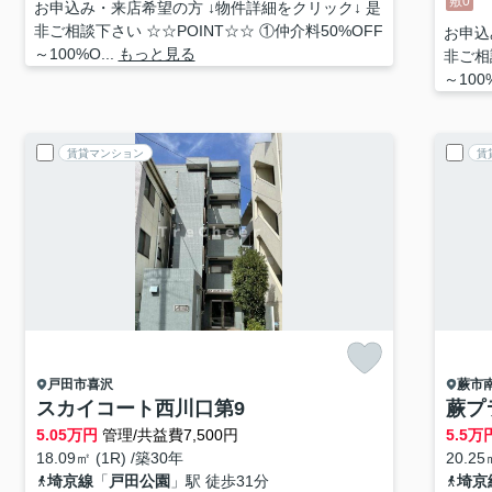
敷0
お申込み・来店希望の方 ↓物件詳細をクリック↓ 是
非ご相談下さい ☆☆POINT☆☆ ①仲介料50%OFF
お申込
～100%O...
もっと見る
非ご相
～100%
賃貸マンション
賃
戸田市
喜沢
蕨市
スカイコート西川口第9
蕨プ
5.05
万円
管理/共益費7,500円
5.5
万
18.09㎡ (1R) /築30年
20.25
埼京線
「
戸田公園
」駅 徒歩31分
埼京