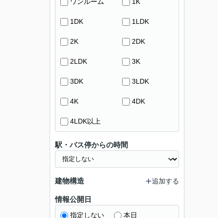
ワンルーム
1K
1DK
1LDK
2K
2DK
2LDK
3K
3DK
3LDK
4K
4DK
4LDK以上
駅・バス停からの時間
建物構造
追加する
情報公開日
指定しない
本日