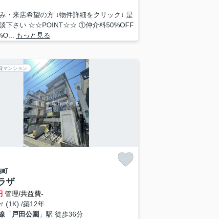
み・来店希望の方 ↓物件詳細をクリック↓ 是
談下さい ☆☆POINT☆☆ ①仲介料50%OFF
O...
もっと見る
貸マンション
南町
ラザ
円
管理/共益費-
㎡ (1K) /築12年
線
「
戸田公園
」駅 徒歩36分