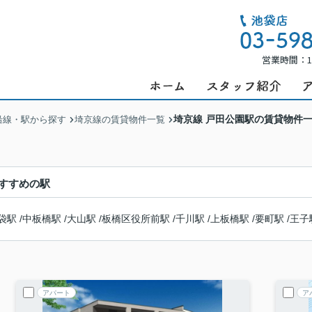
営業時間：1
埼京線 戸田公園駅の賃貸物件
沿線・駅から探す
埼京線の賃貸物件一覧
すすめの駅
袋駅
/
中板橋駅
/
大山駅
/
板橋区役所前駅
/
千川駅
/
上板橋駅
/
要町駅
/
王子
アパート
ア