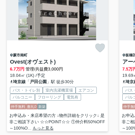
蕨市
南町
板橋
Ovest(オヴェスト)
アー
6.7
万円
管理/共益費3,000円
7.5
万
18.04㎡ (1K) /予定
19.69
埼京線
「
戸田公園
」駅 徒歩30分
埼京
バス・トイレ別
室内洗濯機置場
エアコン
バス
バルコニー
フローリング
電気有
バル
仲手無料
敷礼0
新築
仲手無
お申込み・来店希望の方 ↓物件詳細をクリック↓ 是
お申込
非ご相談下さい ☆☆POINT☆☆ ①仲介料50%OFF
非ご相
～100%O...
もっと見る
～100%