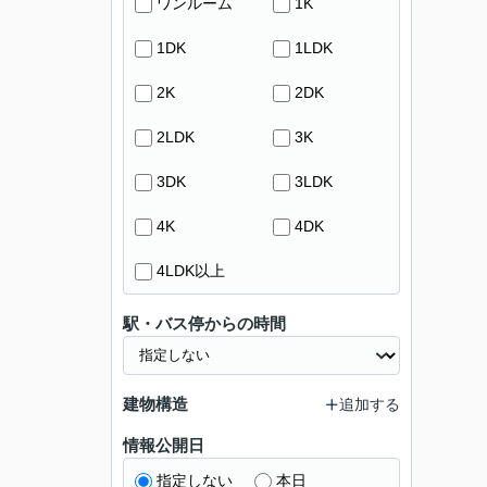
ワンルーム
1K
1DK
1LDK
2K
2DK
2LDK
3K
3DK
3LDK
4K
4DK
4LDK以上
駅・バス停からの時間
建物構造
追加する
情報公開日
指定しない
本日