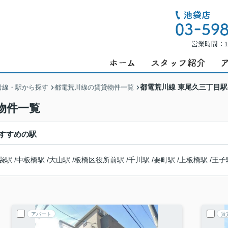
営業時間：1
都電荒川線 東尾久三丁目
沿線・駅から探す
都電荒川線の賃貸物件一覧
物件一覧
すすめの駅
袋駅
/
中板橋駅
/
大山駅
/
板橋区役所前駅
/
千川駅
/
要町駅
/
上板橋駅
/
王子
アパート
賃