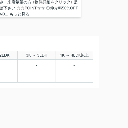
み・来店希望の方 ↓物件詳細をクリック↓ 是
談下さい ☆☆POINT☆☆ ①仲介料50%OFF
O...
もっと見る
2LDK
3K ～ 3LDK
4K ～ 4LDK以上
-
-
-
-