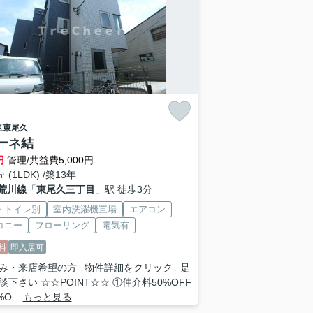
区
東尾久
ーネ結
円
管理/共益費5,000円
㎡ (1LDK) /築13年
荒川線
「
東尾久三丁目
」駅 徒歩3分
・トイレ別
室内洗濯機置場
エアコン
コニー
フローリング
電気有
料
即入居可
み・来店希望の方 ↓物件詳細をクリック↓ 是
談下さい ☆☆POINT☆☆ ①仲介料50%OFF
O...
もっと見る