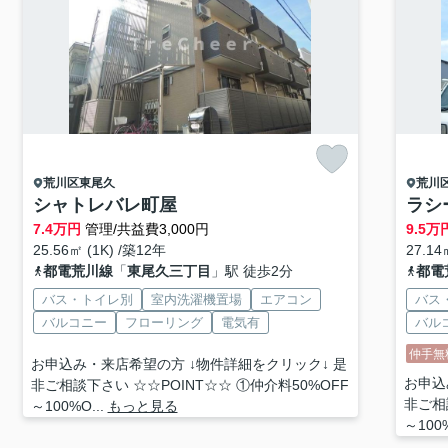
荒川区
東尾久
荒川
シャトレバレ町屋
ラシ
7.4
万円
管理/共益費3,000円
9.5
万
25.56㎡ (1K) /築12年
27.14
都電荒川線
「
東尾久三丁目
」駅 徒歩2分
都電
バス・トイレ別
室内洗濯機置場
エアコン
バス
バルコニー
フローリング
電気有
バル
仲手無
お申込み・来店希望の方 ↓物件詳細をクリック↓ 是
お申込
非ご相談下さい ☆☆POINT☆☆ ①仲介料50%OFF
非ご相
～100%O...
もっと見る
～100%