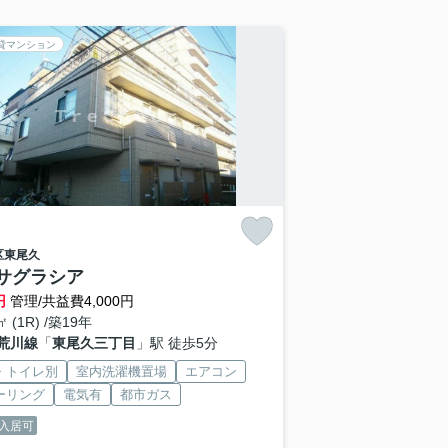
貸マンション
区
東尾久
サグラシア
円
管理/共益費4,000円
㎡ (1R) /築19年
荒川線
「
東尾久三丁目
」駅 徒歩5分
・トイレ別
室内洗濯機置場
エアコン
ーリング
電気有
都市ガス
入居可