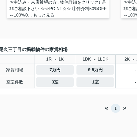
お申込み・来店希望の方 ↓物件詳細をクリック↓ 是
お申込
非ご相談下さい ☆☆POINT☆☆ ①仲介料50%OFF
非ご相
～100%O...
もっと見る
～100%
尾久三丁目の掲載物件の家賃相場
1R ～ 1K
1DK ～ 1LDK
2K ～ 
家賃相場
7万円
9.5万円
-
空室件数
3室
1室
-
1