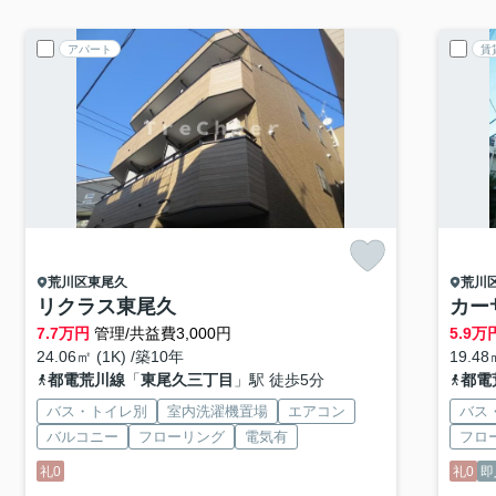
アパート
賃
荒川区
東尾久
荒川
リクラス東尾久
カー
7.7
万円
管理/共益費3,000円
5.9
万
24.06㎡ (1K) /築10年
19.48
都電荒川線
「
東尾久三丁目
」駅 徒歩5分
都電
バス・トイレ別
室内洗濯機置場
エアコン
バス
バルコニー
フローリング
電気有
フロ
礼0
礼0
即