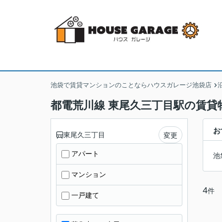
池袋で賃貸マンションのことならハウスガレージ池袋店
都電荒川線 東尾久三丁目駅の賃貸
お
東尾久三丁目
変更
アパート
池
マンション
4
件
一戸建て