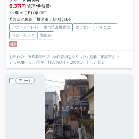
6.3
万円
管理/共益費-
25.80㎡ (1K) /築26年
西武池袋線「椎名町」駅 徒歩6分
バス・トイレ別
室内洗濯機置場
エアコン
バルコニー
フローリング
電気有
礼0
お申込み・来店希望の方 ↓物件詳細をクリック↓ 是非ご相談下さい
☆☆POINT☆☆ ①仲介料50%OFF～100%O...
もっと見る
アパート