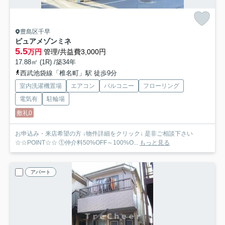
豊島区千早
ピュアメゾンミネ
5.5
万円
管理/共益費3,000円
17.88㎡ (1R) /築34年
西武池袋線「椎名町」駅 徒歩9分
室内洗濯機置場
エアコン
バルコニー
フローリング
電気有
駐輪場
敷礼0
お申込み・来店希望の方 ↓物件詳細をクリック↓ 是非ご相談下さい
☆☆POINT☆☆ ①仲介料50%OFF～100%O...
もっと見る
アパート