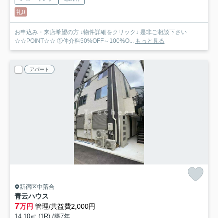
礼0
お申込み・来店希望の方 ↓物件詳細をクリック↓ 是非ご相談下さい
☆☆POINT☆☆ ①仲介料50%OFF～100%O...
もっと見る
アパート
新宿区中落合
青云ハウス
7
万円
管理/共益費2,000円
14.10㎡ (1R) /築7年