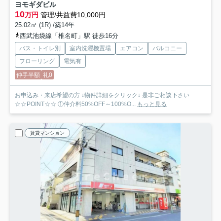
ヨモギダビル
10
万円
管理/共益費10,000円
25.02㎡ (1R) /築14年
西武池袋線「椎名町」駅 徒歩16分
バス・トイレ別
室内洗濯機置場
エアコン
バルコニー
フローリング
電気有
仲手半額
礼0
お申込み・来店希望の方 ↓物件詳細をクリック↓ 是非ご相談下さい
☆☆POINT☆☆ ①仲介料50%OFF～100%O...
もっと見る
賃貸マンション