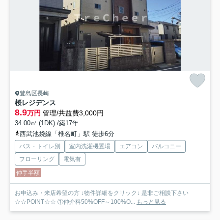
豊島区長崎
桜レジデンス
8.9
万円
管理/共益費3,000円
34.00㎡ (1DK) /築17年
西武池袋線「椎名町」駅 徒歩6分
バス・トイレ別
室内洗濯機置場
エアコン
バルコニー
フローリング
電気有
仲手半額
お申込み・来店希望の方 ↓物件詳細をクリック↓ 是非ご相談下さい
☆☆POINT☆☆ ①仲介料50%OFF～100%O...
もっと見る