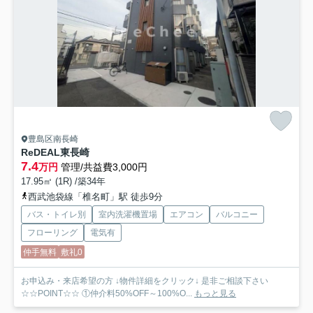
豊島区南長崎
ReDEAL東長崎
7.4
万円
管理/共益費3,000円
17.95㎡ (1R) /築34年
西武池袋線「椎名町」駅 徒歩9分
バス・トイレ別
室内洗濯機置場
エアコン
バルコニー
フローリング
電気有
仲手無料
敷礼0
お申込み・来店希望の方 ↓物件詳細をクリック↓ 是非ご相談下さい
☆☆POINT☆☆ ①仲介料50%OFF～100%O...
もっと見る