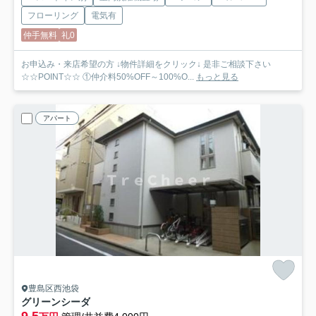
フローリング
電気有
仲手無料
礼0
お申込み・来店希望の方 ↓物件詳細をクリック↓ 是非ご相談下さい
☆☆POINT☆☆ ①仲介料50%OFF～100%O...
もっと見る
アパート
豊島区西池袋
グリーンシーダ
9.5