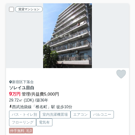
賃貸マンション
新宿区下落合
ソレイユ目白
9
万円
管理/共益費5,000円
29.72㎡ (1DK) /築36年
西武池袋線「椎名町」駅 徒歩10分
バス・トイレ別
室内洗濯機置場
エアコン
バルコニー
フローリング
電気有
仲手無料
礼0