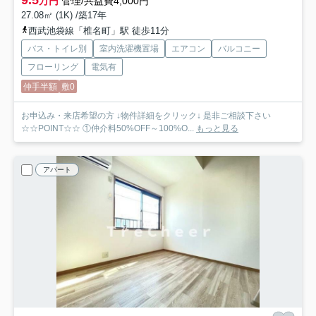
万円
管理/共益費4,000円
27.08㎡ (1K) /築17年
西武池袋線「椎名町」駅 徒歩11分
バス・トイレ別
室内洗濯機置場
エアコン
バルコニー
フローリング
電気有
仲手半額
敷0
お申込み・来店希望の方 ↓物件詳細をクリック↓ 是非ご相談下さい
☆☆POINT☆☆ ①仲介料50%OFF～100%O...
もっと見る
アパート