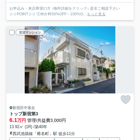
お申込み・来店希望の方 ↓物件詳細をクリック↓ 是非ご相談下さい
☆☆POINT☆☆ ①仲介料50%OFF～100%O...
もっと見る
賃貸マンション
新宿区中落合
トップ新宿第3
6.1
万円
管理/共益費3,000円
13.92㎡ (1R) /築40年
西武池袋線「椎名町」駅 徒歩11分