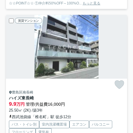
☆☆POINT☆☆ ①仲介料50%OFF～100%O...
もっと見る
賃貸マンション
豊島区南長崎
ハイズ東長崎
9.9
万円
管理/共益費16,000円
25.50㎡ (2K) /築3年
西武池袋線「椎名町」駅 徒歩12分
バス・トイレ別
室内洗濯機置場
エアコン
バルコニー
フローリング
電気有