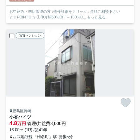
お申込み・来店希望の方 ↓物件詳細をクリック↓ 是非ご相談下さい
☆☆POINT☆☆ ①仲介料50%OFF～100%O...
もっと見る
賃貸マンション
豊島区長崎
小谷ハイツ
4.8
万円
管理/共益費3,000円
16.00㎡ (1R) /築41年
西武池袋線「椎名町」駅 徒歩5分