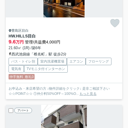
豊島区目白
HW.HILLS目白
9.6
万円
管理/共益費4,000円
21.60㎡ (1R) /築6年
西武池袋線「椎名町」駅 徒歩2分
バス・トイレ別
室内洗濯機置場
エアコン
フローリング
電気有
TVモニタ付インターホン
仲手無料
敷礼0
お申込み・来店希望の方 ↓物件詳細をクリック↓ 是非ご相談下さい
☆☆POINT☆☆ ①仲介料50%OFF～100%O...
もっと見る
アパート