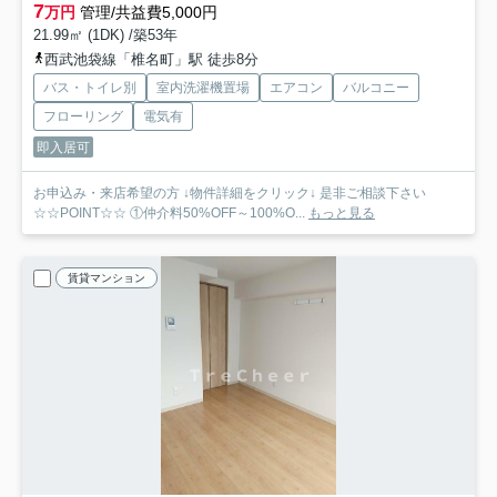
7
万円
管理/共益費5,000円
21.99㎡ (1DK) /築53年
西武池袋線「椎名町」駅 徒歩8分
バス・トイレ別
室内洗濯機置場
エアコン
バルコニー
フローリング
電気有
即入居可
お申込み・来店希望の方 ↓物件詳細をクリック↓ 是非ご相談下さい
☆☆POINT☆☆ ①仲介料50%OFF～100%O...
もっと見る
賃貸マンション