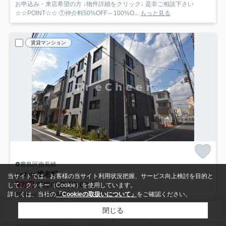
お申込み・来店希望の方 ↓物件詳細をクリック↓ 是非ご相談下さい
☆☆POINT☆☆ ①仲介料50%OFF～100%O...
もっと見る
賃貸マンション
豊島区南長崎
notice椎名町
当サイトでは、お客様の当サイト利用状況把握、サービス向上検討を目的と
9
万円
管理/共益費5,000円
して、クッキー（Cookie）を使用しています。
詳しくは、当社の
「Cookieの取扱いについて」
をご確認ください。
20.80㎡ (1K) /築5年
西武池袋線「椎名町」駅 徒歩3分
閉じる
検索条件を変更
まとめてお問い合わせ
バス・トイレ別
室内洗濯機置場
エアコン
フローリング