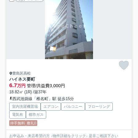
豊島区高松
ハイネス要町
6.7
万円
管理/共益費3,000円
18.82㎡ (1R) /築37年
西武池袋線「椎名町」駅 徒歩15分
室内洗濯機置場
エアコン
バルコニー
フローリング
電気有
都市ガス
仲手無料
敷礼0
お申込み・来店希望の方 ↓物件詳細をクリック↓ 是非ご相談下さい