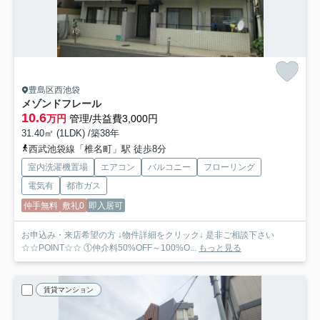
豊島区西池袋
メゾンドフレール
10.6
万円
管理/共益費3,000円
31.40㎡ (1LDK) /築38年
西武池袋線「椎名町」駅 徒歩8分
室内洗濯機置場
エアコン
バルコニー
フローリング
電気有
都市ガス
仲手無料
敷礼0
即入居可
お申込み・来店希望の方 ↓物件詳細をクリック↓ 是非ご相談下さい
☆☆POINT☆☆ ①仲介料50%OFF～100%O...
もっと見る
賃貸マンション