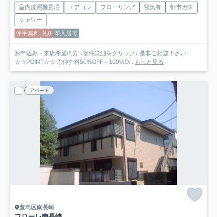
室内洗濯機置場
エアコン
フローリング
電気有
都市ガス
シャワー
仲手無料
礼0
即入居可
お申込み・来店希望の方 ↓物件詳細をクリック↓ 是非ご相談下さい
☆☆POINT☆☆ ①仲介料50%OFF～100%O...
もっと見る
アパート
豊島区南長崎
フローレ南長崎