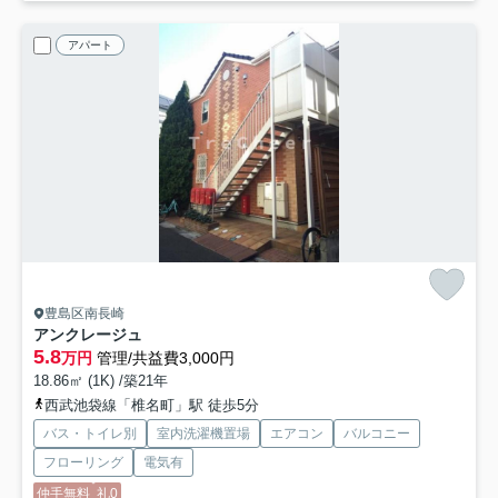
アパート
豊島区南長崎
アンクレージュ
5.8
万円
管理/共益費3,000円
18.86㎡ (1K) /築21年
西武池袋線「椎名町」駅 徒歩5分
バス・トイレ別
室内洗濯機置場
エアコン
バルコニー
フローリング
電気有
仲手無料
礼0