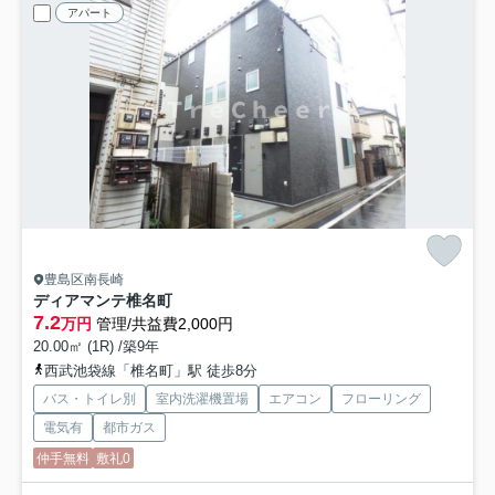
アパート
豊島区南長崎
ディアマンテ椎名町
7.2
万円
管理/共益費2,000円
20.00㎡ (1R) /築9年
西武池袋線「椎名町」駅 徒歩8分
バス・トイレ別
室内洗濯機置場
エアコン
フローリング
電気有
都市ガス
仲手無料
敷礼0