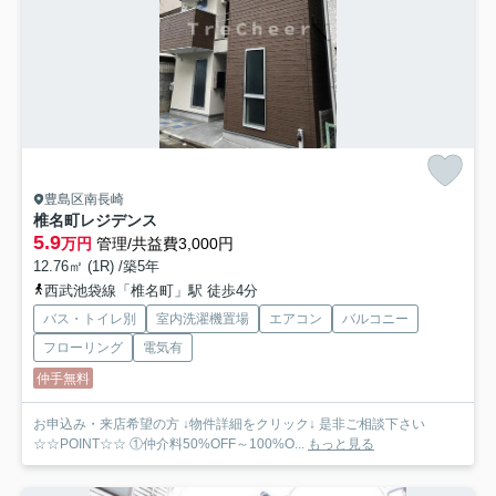
豊島区南長崎
椎名町レジデンス
5.9
万円
管理/共益費3,000円
12.76㎡ (1R) /築5年
西武池袋線「椎名町」駅 徒歩4分
バス・トイレ別
室内洗濯機置場
エアコン
バルコニー
フローリング
電気有
仲手無料
お申込み・来店希望の方 ↓物件詳細をクリック↓ 是非ご相談下さい
☆☆POINT☆☆ ①仲介料50%OFF～100%O...
もっと見る