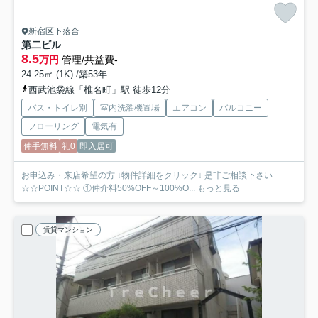
新宿区下落合
第二ビル
8.5
万円
管理/共益費-
24.25㎡ (1K) /築53年
西武池袋線「椎名町」駅 徒歩12分
バス・トイレ別
室内洗濯機置場
エアコン
バルコニー
フローリング
電気有
仲手無料
礼0
即入居可
お申込み・来店希望の方 ↓物件詳細をクリック↓ 是非ご相談下さい
☆☆POINT☆☆ ①仲介料50%OFF～100%O...
もっと見る
賃貸マンション