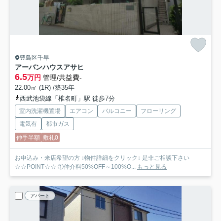
豊島区千早
アーバンハウスアサヒ
6.5
万円
管理/共益費-
22.00㎡ (1R) /築35年
西武池袋線「椎名町」駅 徒歩7分
室内洗濯機置場
エアコン
バルコニー
フローリング
電気有
都市ガス
仲手半額
敷礼0
お申込み・来店希望の方 ↓物件詳細をクリック↓ 是非ご相談下さい
☆☆POINT☆☆ ①仲介料50%OFF～100%O...
もっと見る
アパート