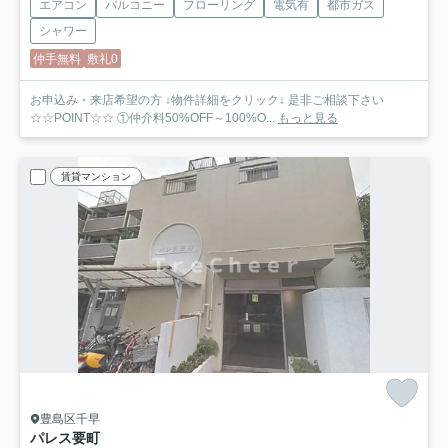
エアコン
バルコニー
フローリング
電気有
都市ガス
シャワー
仲手無料
敷礼0
お申込み・来店希望の方 ↓物件詳細をクリック↓ 是非ご相談下さい
☆☆POINT☆☆ ①仲介料50%OFF～100%O...
もっと見る
賃貸マンション
豊島区千早
パレス要町