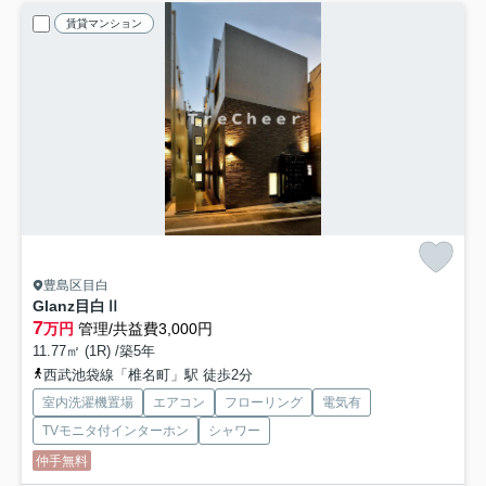
賃貸マンション
豊島区目白
Glanz目白Ⅱ
7
万円
管理/共益費3,000円
11.77㎡ (1R) /築5年
西武池袋線「椎名町」駅 徒歩2分
室内洗濯機置場
エアコン
フローリング
電気有
TVモニタ付インターホン
シャワー
仲手無料