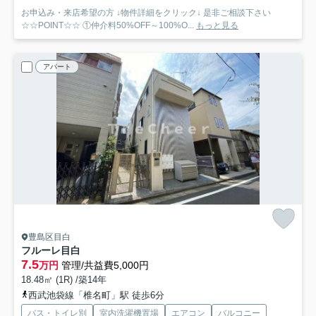
お申込み・来店希望の方 ↓物件詳細をクリック↓ 是非ご相談下さい
☆☆POINT☆☆ ①仲介料50%OFF～100%O...
もっと見る
アパート
豊島区目白
フルーレ目白
7.5
万円
管理/共益費5,000円
18.48㎡ (1R) /築14年
西武池袋線「椎名町」駅 徒歩6分
バス・トイレ別
室内洗濯機置場
エアコン
バルコニー