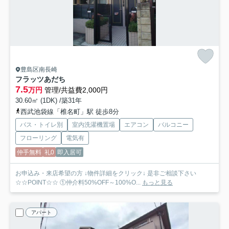
豊島区南長崎
フラッツあだち
7.5
万円
管理/共益費2,000円
30.60㎡ (1DK) /築31年
西武池袋線「椎名町」駅 徒歩8分
バス・トイレ別
室内洗濯機置場
エアコン
バルコニー
フローリング
電気有
仲手無料
礼0
即入居可
お申込み・来店希望の方 ↓物件詳細をクリック↓ 是非ご相談下さい
☆☆POINT☆☆ ①仲介料50%OFF～100%O...
もっと見る
アパート