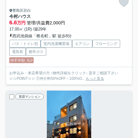
豊島区目白
今村ハウス
6.6
万円
管理/共益費2,000円
17.00㎡ (1R) /築29年
西武池袋線「椎名町」駅 徒歩8分
バス・トイレ別
室内洗濯機置場
エアコン
フローリング
電気有
都市ガス
仲手半額
礼0
お申込み・来店希望の方 ↓物件詳細をクリック↓ 是非ご相談下さい
☆☆POINT☆☆ ①仲介料50%OFF～100%O...
もっと見る
賃貸マンション