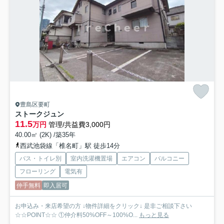
豊島区要町
ストークジュン
11.5
万円
管理/共益費3,000円
40.00㎡ (2K) /築35年
西武池袋線「椎名町」駅 徒歩14分
バス・トイレ別
室内洗濯機置場
エアコン
バルコニー
フローリング
電気有
仲手無料
即入居可
お申込み・来店希望の方 ↓物件詳細をクリック↓ 是非ご相談下さい
☆☆POINT☆☆ ①仲介料50%OFF～100%O...
もっと見る