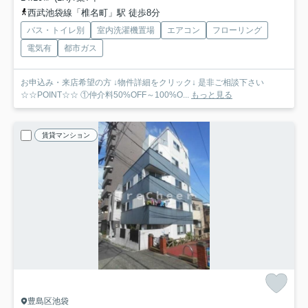
西武池袋線「椎名町」駅 徒歩8分
バス・トイレ別
室内洗濯機置場
エアコン
フローリング
電気有
都市ガス
お申込み・来店希望の方 ↓物件詳細をクリック↓ 是非ご相談下さい
☆☆POINT☆☆ ①仲介料50%OFF～100%O...
もっと見る
賃貸マンション
豊島区池袋