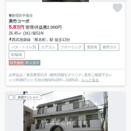
新宿区中落合
美竹コーポ
5.8
万円
管理/共益費2,000円
26.45㎡ (1K) /築51年
西武池袋線「椎名町」駅 徒歩13分
バス・トイレ別
エアコン
フローリング
電気有
都市ガス
駐輪場
仲手無料
即入居可
お申込み・来店希望の方 ↓物件詳細をクリック↓ 是非ご相談下さい
☆☆POINT☆☆ ①仲介料50%OFF～100%O...
もっと見る
賃貸マンション