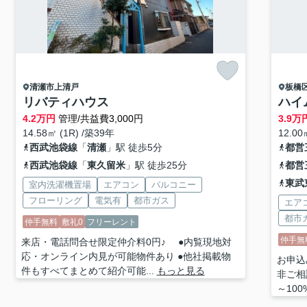
清瀬市
上清戸
板橋
リバティハウス
ハイ
4.2
万円
管理/共益費3,000円
3.9
万
14.58㎡ (1R) /築39年
12.00
西武池袋線
「
清瀬
」駅 徒歩5分
都営
西武池袋線
「
東久留米
」駅 徒歩25分
都営
東武
室内洗濯機置場
エアコン
バルコニー
フローリング
電気有
都市ガス
エア
都市
仲手無料
敷礼0
フリーレント
仲手無
来店・電話問合せ限定仲介料0円♪ ●内覧現地対
応・オンライン内見が可能物件あり ●他社掲載物
お申込
件もすべてまとめて紹介可能...
もっと見る
非ご相
～100%