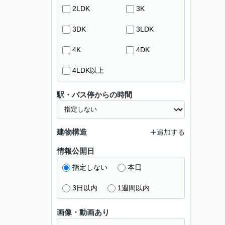
2LDK
3K
3DK
3LDK
4K
4DK
4LDK以上
駅・バス停からの時間
建物構造
追加する
情報公開日
指定しない
本日
3日以内
1週間以内
画像・動画あり