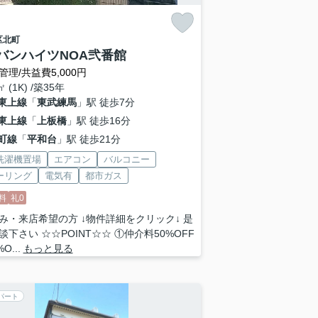
区
北町
バンハイツNOA弐番館
管理/共益費5,000円
㎡ (1K) /築35年
東上線
「
東武練馬
」駅 徒歩7分
東上線
「
上板橋
」駅 徒歩16分
町線
「
平和台
」駅 徒歩21分
洗濯機置場
エアコン
バルコニー
ーリング
電気有
都市ガス
料
礼0
み・来店希望の方 ↓物件詳細をクリック↓ 是
談下さい ☆☆POINT☆☆ ①仲介料50%OFF
O...
もっと見る
パート