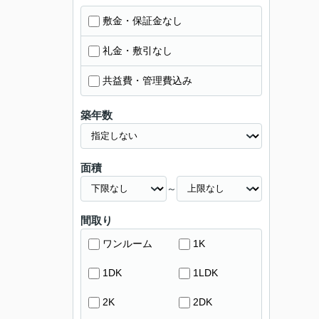
敷金・保証金なし
礼金・敷引なし
共益費・管理費込み
築年数
面積
～
間取り
ワンルーム
1K
1DK
1LDK
2K
2DK