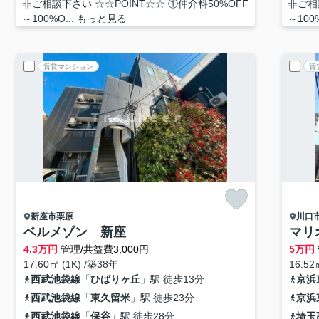
非ご相談下さい ☆☆POINT☆☆ ①仲介料50%OFF
非ご相
～100%O...
もっと見る
～100%
賃貸マンション
賃
新座市
栗原
川口
ベルメゾン 新座
マリ
4.3
万円
管理/共益費3,000円
5
万円
17.60㎡ (1K) /築38年
16.52
西武池袋線
「
ひばりヶ丘
」駅 徒歩13分
京浜
西武池袋線
「
東久留米
」駅 徒歩23分
京浜
西武池袋線
「
保谷
」駅 徒歩28分
埼玉