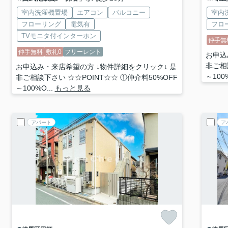
室内洗濯機置場
エアコン
バルコニー
室内
フローリング
電気有
フロ
TVモニタ付インターホン
仲手無
仲手無料
敷礼0
フリーレント
お申込
非ご相
お申込み・来店希望の方 ↓物件詳細をクリック↓ 是
～100%
非ご相談下さい ☆☆POINT☆☆ ①仲介料50%OFF
～100%O...
もっと見る
アパート
ア