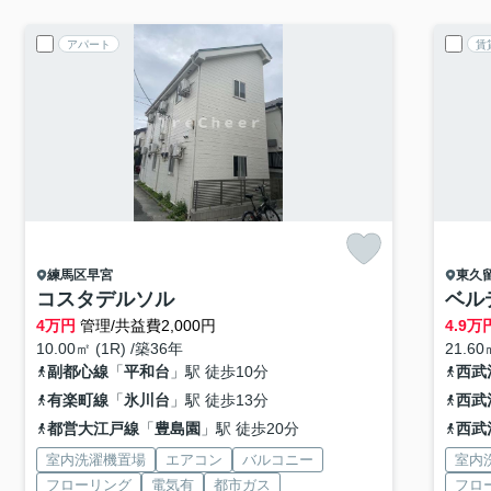
アパート
賃
練馬区
早宮
東久
コスタデルソル
ベル
4
万円
管理/共益費2,000円
4.9
万
10.00㎡ (1R) /築36年
21.60
副都心線
「
平和台
」駅 徒歩10分
西武
有楽町線
「
氷川台
」駅 徒歩13分
西武
都営大江戸線
「
豊島園
」駅 徒歩20分
西武
室内洗濯機置場
エアコン
バルコニー
室内
フローリング
電気有
都市ガス
フロ