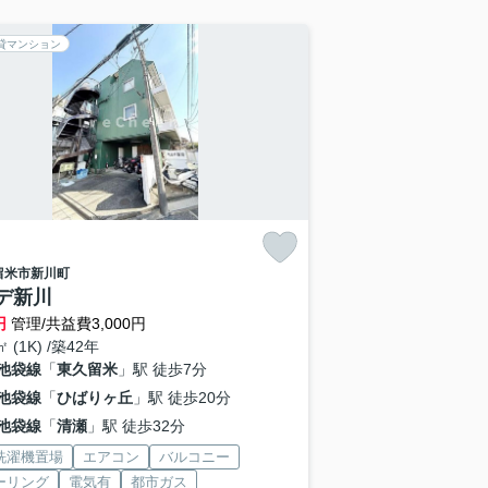
貸マンション
留米市
新川町
デ新川
円
管理/共益費3,000円
㎡ (1K) /築42年
池袋線
「
東久留米
」駅 徒歩7分
池袋線
「
ひばりヶ丘
」駅 徒歩20分
池袋線
「
清瀬
」駅 徒歩32分
洗濯機置場
エアコン
バルコニー
ーリング
電気有
都市ガス