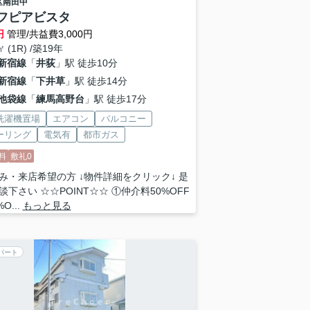
区
南田中
フピアビスタ
円
管理/共益費3,000円
㎡ (1R) /築19年
新宿線
「
井荻
」駅 徒歩10分
新宿線
「
下井草
」駅 徒歩14分
池袋線
「
練馬高野台
」駅 徒歩17分
洗濯機置場
エアコン
バルコニー
ーリング
電気有
都市ガス
料
敷礼0
み・来店希望の方 ↓物件詳細をクリック↓ 是
談下さい ☆☆POINT☆☆ ①仲介料50%OFF
O...
もっと見る
パート