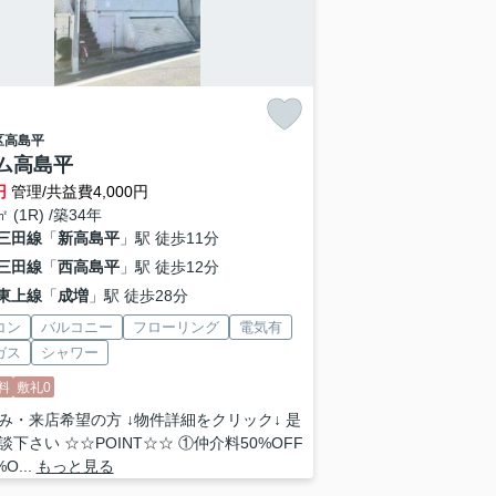
区
高島平
ム高島平
円
管理/共益費4,000円
㎡ (1R) /築34年
三田線
「
新高島平
」駅 徒歩11分
三田線
「
西高島平
」駅 徒歩12分
東上線
「
成増
」駅 徒歩28分
コン
バルコニー
フローリング
電気有
ガス
シャワー
料
敷礼0
み・来店希望の方 ↓物件詳細をクリック↓ 是
談下さい ☆☆POINT☆☆ ①仲介料50%OFF
O...
もっと見る