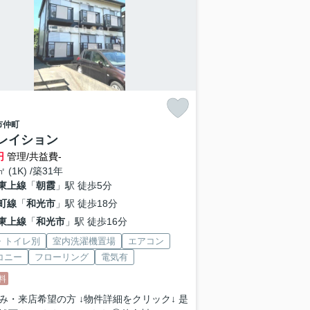
市
仲町
レイション
円
管理/共益費-
㎡ (1K) /築31年
東上線
「
朝霞
」駅 徒歩5分
町線
「
和光市
」駅 徒歩18分
東上線
「
和光市
」駅 徒歩16分
・トイレ別
室内洗濯機置場
エアコン
コニー
フローリング
電気有
料
み・来店希望の方 ↓物件詳細をクリック↓ 是