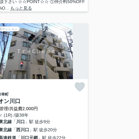
談下さい ☆☆POINT☆☆ ①仲介料50%OFF
O...
もっと見る
貸マンション
市
幸町
オン川口
管理/共益費2,000円
㎡ (1R) /築38年
東北線
「
川口
」駅 徒歩9分
東北線
「
西川口
」駅 徒歩20分
高速鉄道
「
川口元郷
」駅 徒歩22分