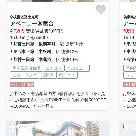
板橋区
富士見町
練馬
アベニュー常盤台
アー
4.7
万円
管理/共益費3,000円
5
万円
16.00㎡ (1R) /築35年
16.14
都営三田線
「
板橋本町
」駅 徒歩10分
東武
東武東上線
「
中板橋
」駅 徒歩13分
東武
都営三田線
「
本蓮沼
」駅 徒歩14分
有楽
室内洗濯機置場
エアコン
バルコニー
室内
フローリング
電気有
都市ガス
フロ
仲手半額
礼0
仲手無
お申込み・来店希望の方 ↓物件詳細をクリック↓ 是
お申込
非ご相談下さい ☆☆POINT☆☆ ①仲介料50%OFF
非ご相
～100%O...
もっと見る
～100%
アパート
ア