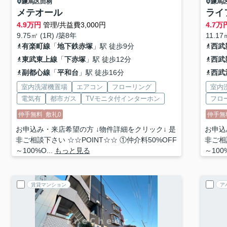
練馬区
田柄
練馬
メテオール
ライ
4.9
万円
管理/共益費3,000円
4.7
万
9.75㎡ (1R) /築8年
11.17
有楽町線
「
地下鉄赤塚
」駅 徒歩9分
西武
東武東上線
「
下赤塚
」駅 徒歩12分
西武
副都心線
「
平和台
」駅 徒歩16分
西武
室内洗濯機置場
エアコン
フローリング
室内
電気有
都市ガス
TVモニタ付インターホン
フロ
仲手無料
敷礼0
仲手無
お申込み・来店希望の方 ↓物件詳細をクリック↓ 是
お申込
非ご相談下さい ☆☆POINT☆☆ ①仲介料50%OFF
非ご相
～100%O...
もっと見る
～100%
賃貸マンション
ア