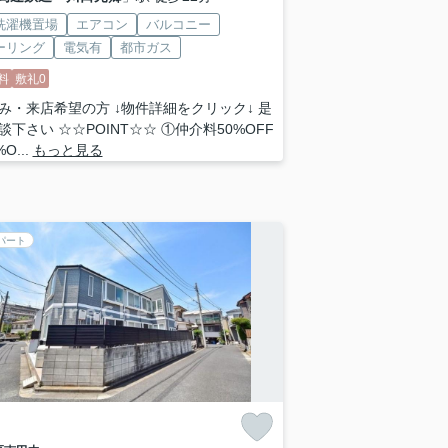
洗濯機置場
エアコン
バルコニー
ーリング
電気有
都市ガス
料
敷礼0
み・来店希望の方 ↓物件詳細をクリック↓ 是
談下さい ☆☆POINT☆☆ ①仲介料50%OFF
O...
もっと見る
パート