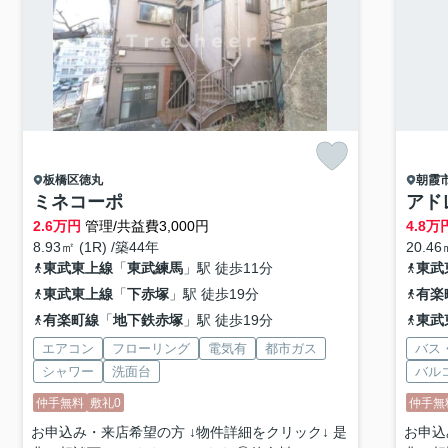
板橋区
徳丸
朝霞
ミネコーポ
アド
2.6
万円
管理/共益費3,000円
4.8
万
8.93㎡ (1R) /築44年
20.46
東武東上線
「
東武練馬
」駅 徒歩11分
東武
東武東上線
「
下赤塚
」駅 徒歩19分
有楽
有楽町線
「
地下鉄赤塚
」駅 徒歩19分
東武
エアコン
フローリング
電気有
都市ガス
バス
シャワー
洗面台
バル
仲手無料
敷礼0
仲手無
お申込み・来店希望の方 ↓物件詳細をクリック↓ 是
お申込