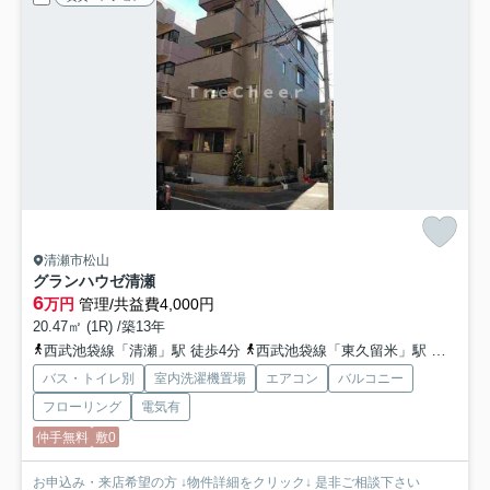
清瀬市松山
グランハウゼ清瀬
6
万円
管理/共益費4,000円
20.47㎡ (1R) /築13年
西武池袋線「清瀬」駅 徒歩4分
西武池袋線「東久留米」駅 徒歩27分
バス・トイレ別
室内洗濯機置場
エアコン
バルコニー
フローリング
電気有
仲手無料
敷0
お申込み・来店希望の方 ↓物件詳細をクリック↓ 是非ご相談下さい