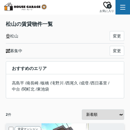
0
お気に入り
松山の賃貸物件一覧
松山
変更
募集中
変更
おすすめのエリア
高島平
/
南長崎
/
板橋
/
滝野川
/
西尾久
/
成増
/
西日暮里
/
中台
/
関町北
/
東池袋
2
件
賃貸マンション