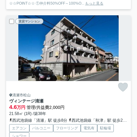
☆☆POINT☆☆ ①仲介料50%OFF～100%O...
もっと見る
賃貸マンション
清瀬市松山
ヴィンテージ清瀬
4.6
万円
管理/共益費2,000円
21.58㎡ (1R) /築38年
西武池袋線「清瀬」駅 徒歩8分
西武池袋線「秋津」駅 徒歩24分
武
エアコン
バルコニー
フローリング
電気有
駐輪場
シャワー