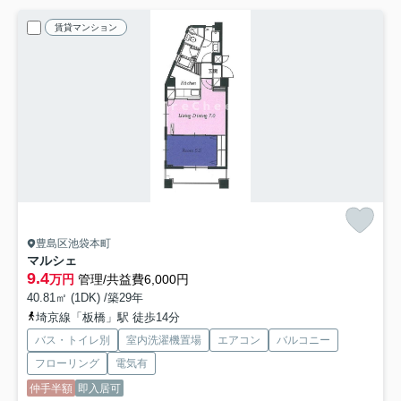
賃貸マンション
豊島区池袋本町
マルシェ
9.4
万円
管理/共益費6,000円
40.81㎡ (1DK) /築29年
埼京線「板橋」駅 徒歩14分
バス・トイレ別
室内洗濯機置場
エアコン
バルコニー
フローリング
電気有
仲手半額
即入居可