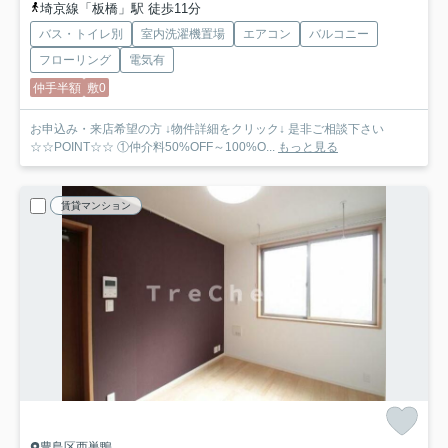
埼京線「板橋」駅 徒歩11分
バス・トイレ別
室内洗濯機置場
エアコン
バルコニー
フローリング
電気有
仲手半額
敷0
お申込み・来店希望の方 ↓物件詳細をクリック↓ 是非ご相談下さい
☆☆POINT☆☆ ①仲介料50%OFF～100%O...
もっと見る
賃貸マンション
豊島区西巣鴨