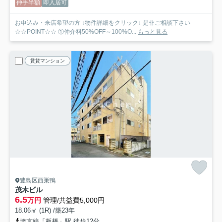
仲手半額
即入居可
お申込み・来店希望の方 ↓物件詳細をクリック↓ 是非ご相談下さい
☆☆POINT☆☆ ①仲介料50%OFF～100%O...
もっと見る
賃貸マンション
豊島区西巣鴨
茂木ビル
6.5
万円
管理/共益費5,000円
18.06㎡ (1R) /築23年
埼京線「板橋」駅 徒歩12分