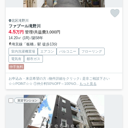
北区滝野川
ファブール滝野川
4.5
万円
管理/共益費3,000円
14.20㎡ (1R) /築58年
埼京線「板橋」駅 徒歩13分
室内洗濯機置場
エアコン
バルコニー
フローリング
電気有
都市ガス
仲手無料
お申込み・来店希望の方 ↓物件詳細をクリック↓ 是非ご相談下さい
☆☆POINT☆☆ ①仲介料50%OFF～100%O...
もっと見る
賃貸マンション