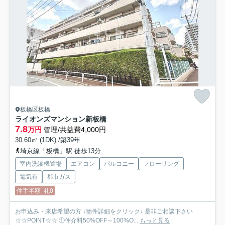
板橋区板橋
ライオンズマンション新板橋
7.8
万円
管理/共益費4,000円
30.60㎡ (1DK) /築39年
埼京線「板橋」駅 徒歩13分
室内洗濯機置場
エアコン
バルコニー
フローリング
電気有
都市ガス
仲手半額
礼0
お申込み・来店希望の方 ↓物件詳細をクリック↓ 是非ご相談下さい
☆☆POINT☆☆ ①仲介料50%OFF～100%O...
もっと見る