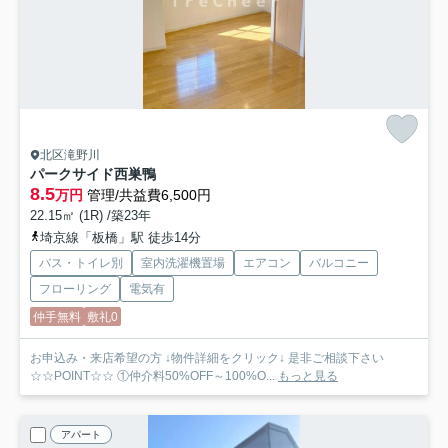
北区滝野川
パークサイド西巣鴨
8.5
万円
管理/共益費6,500円
22.15㎡ (1R) /築23年
埼京線「板橋」駅 徒歩14分
バス・トイレ別
室内洗濯機置場
エアコン
バルコニー
フローリング
電気有
仲手無料
敷礼0
お申込み・来店希望の方 ↓物件詳細をクリック↓ 是非ご相談下さい
☆☆POINT☆☆ ①仲介料50%OFF～100%O...
もっと見る
アパート