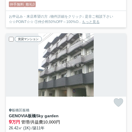
仲手無料
敷礼0
お申込み・来店希望の方 ↓物件詳細をクリック↓ 是非ご相談下さい
☆☆POINT☆☆ ①仲介料50%OFF～100%O...
もっと見る
賃貸マンション
板橋区板橋
GENOVIA板橋Sky garden
9
万円
管理/共益費10,000円
26.42㎡ (1K) /築11年