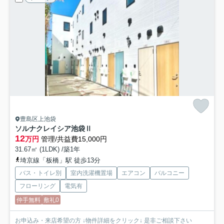
豊島区上池袋
ソルナクレイシア池袋Ⅱ
12
万円
管理/共益費15,000円
31.67㎡ (1LDK) /築1年
埼京線「板橋」駅 徒歩13分
バス・トイレ別
室内洗濯機置場
エアコン
バルコニー
フローリング
電気有
仲手無料
敷礼0
お申込み・来店希望の方 ↓物件詳細をクリック↓ 是非ご相談下さい