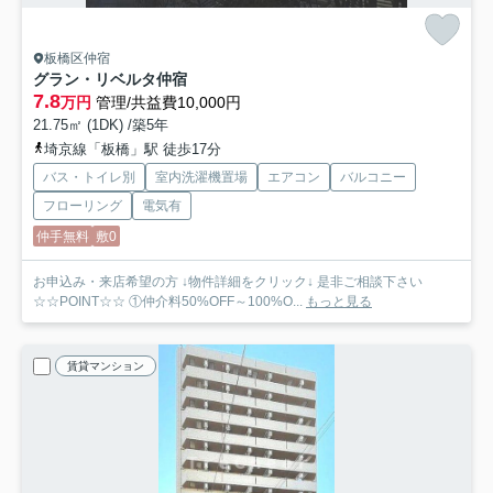
板橋区仲宿
グラン・リベルタ仲宿
7.8
万円
管理/共益費10,000円
21.75㎡ (1DK) /築5年
埼京線「板橋」駅 徒歩17分
バス・トイレ別
室内洗濯機置場
エアコン
バルコニー
フローリング
電気有
仲手無料
敷0
お申込み・来店希望の方 ↓物件詳細をクリック↓ 是非ご相談下さい
☆☆POINT☆☆ ①仲介料50%OFF～100%O...
もっと見る
賃貸マンション