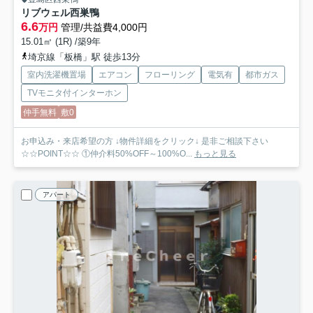
リブウェル西巣鴨
6.6
万円
管理/共益費4,000円
15.01㎡ (1R) /築9年
埼京線「板橋」駅 徒歩13分
室内洗濯機置場
エアコン
フローリング
電気有
都市ガス
TVモニタ付インターホン
仲手無料
敷0
お申込み・来店希望の方 ↓物件詳細をクリック↓ 是非ご相談下さい
☆☆POINT☆☆ ①仲介料50%OFF～100%O...
もっと見る
アパート