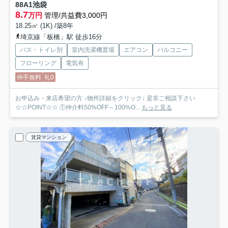
88A1池袋
8.7
万円
管理/共益費3,000円
18.25㎡ (1K) /築8年
埼京線「板橋」駅 徒歩16分
バス・トイレ別
室内洗濯機置場
エアコン
バルコニー
フローリング
電気有
仲手無料
礼0
お申込み・来店希望の方 ↓物件詳細をクリック↓ 是非ご相談下さい
☆☆POINT☆☆ ①仲介料50%OFF～100%O...
もっと見る
賃貸マンション