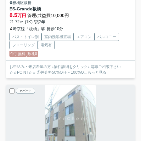
板橋区板橋
ES-Grande板橋
8.5
万円
管理/共益費10,000円
21.72㎡ (1K) /築2年
埼京線「板橋」駅 徒歩10分
バス・トイレ別
室内洗濯機置場
エアコン
バルコニー
フローリング
電気有
仲手無料
敷礼0
お申込み・来店希望の方 ↓物件詳細をクリック↓ 是非ご相談下さい
☆☆POINT☆☆ ①仲介料50%OFF～100%O...
もっと見る
アパート