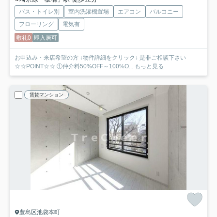
バス・トイレ別
室内洗濯機置場
エアコン
バルコニー
フローリング
電気有
敷礼0
即入居可
お申込み・来店希望の方 ↓物件詳細をクリック↓ 是非ご相談下さい
☆☆POINT☆☆ ①仲介料50%OFF～100%O...
もっと見る
賃貸マンション
豊島区池袋本町