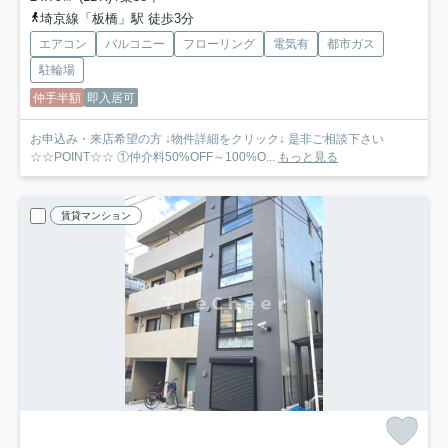
埼京線「板橋」駅 徒歩3分
エアコン
バルコニー
フローリング
電気有
都市ガス
駐輪場
仲手半額
即入居可
お申込み・来店希望の方 ↓物件詳細をクリック↓ 是非ご相談下さい
☆☆POINT☆☆ ①仲介料50%OFF～100%O...
もっと見る
賃貸マンション