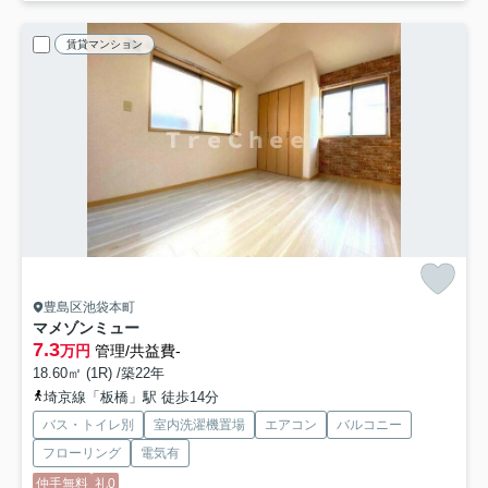
賃貸マンション
豊島区池袋本町
マメゾンミュー
7.3
万円
管理/共益費-
18.60㎡ (1R) /築22年
埼京線「板橋」駅 徒歩14分
バス・トイレ別
室内洗濯機置場
エアコン
バルコニー
フローリング
電気有
仲手無料
礼0