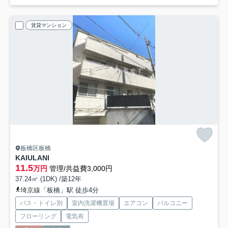
賃貸マンション
板橋区板橋
KAIULANI
11.5
万円
管理/共益費3,000円
37.24㎡ (1DK) /築12年
埼京線「板橋」駅 徒歩4分
バス・トイレ別
室内洗濯機置場
エアコン
バルコニー
フローリング
電気有