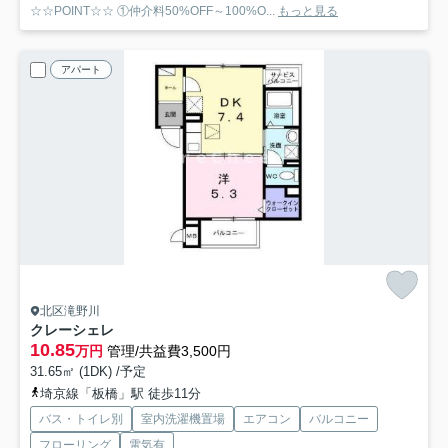
☆☆POINT☆☆ ①仲介料50%OFF～100%O...
もっと見る
アパート
北区滝野川
クレーシェレ
10.85
万円
管理/共益費3,500円
31.65㎡ (1DK) /予定
埼京線「板橋」駅 徒歩11分
バス・トイレ別
室内洗濯機置場
エアコン
バルコニー
フローリング
電気有