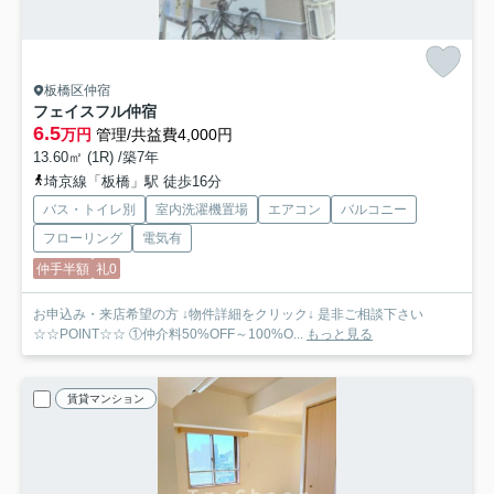
板橋区仲宿
フェイスフル仲宿
6.5
万円
管理/共益費4,000円
13.60㎡ (1R) /築7年
埼京線「板橋」駅 徒歩16分
バス・トイレ別
室内洗濯機置場
エアコン
バルコニー
フローリング
電気有
仲手半額
礼0
お申込み・来店希望の方 ↓物件詳細をクリック↓ 是非ご相談下さい
☆☆POINT☆☆ ①仲介料50%OFF～100%O...
もっと見る
賃貸マンション