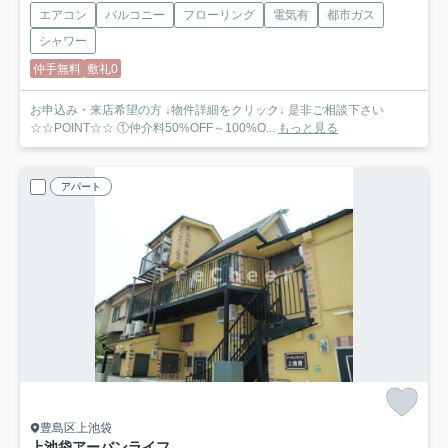
エアコン
バルコニー
フローリング
電気有
都市ガス
シャワー
仲手無料
敷礼0
お申込み・来店希望の方 ↓物件詳細をクリック↓ 是非ご相談下さい
☆☆POINT☆☆ ①仲介料50%OFF～100%O...
もっと見る
アパート
豊島区上池袋
上池袋アーバンライフ