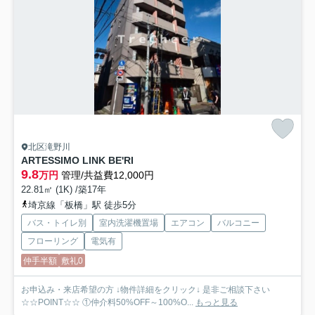
北区滝野川
ARTESSIMO LINK BE'RI
9.8
万円
管理/共益費12,000円
22.81㎡ (1K) /築17年
埼京線「板橋」駅 徒歩5分
バス・トイレ別
室内洗濯機置場
エアコン
バルコニー
フローリング
電気有
仲手半額
敷礼0
お申込み・来店希望の方 ↓物件詳細をクリック↓ 是非ご相談下さい
☆☆POINT☆☆ ①仲介料50%OFF～100%O...
もっと見る