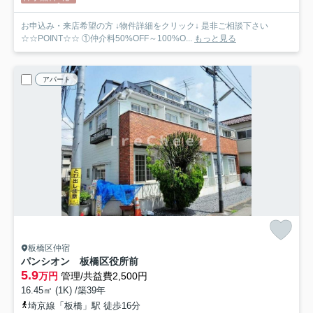
お申込み・来店希望の方 ↓物件詳細をクリック↓ 是非ご相談下さい
☆☆POINT☆☆ ①仲介料50%OFF～100%O...
もっと見る
アパート
板橋区仲宿
パンシオン 板橋区役所前
5.9
万円
管理/共益費2,500円
16.45㎡ (1K) /築39年
埼京線「板橋」駅 徒歩16分