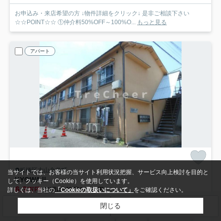
お申込み・来店希望の方 ↓物件詳細をクリック↓ 是非ご相談下さい
☆☆POINT☆☆ ①仲介料50%OFF～100%O...
もっと見る
アパート
板橋区大山金井町
当サイトでは、お客様の当サイト利用状況把握、サービス向上検討を目的と
KYOWAⅡ
して、クッキー（Cookie）を使用しています。
6.3
万円
管理/共益費3,000円
詳しくは、当社の
「Cookieの取扱いについて」
をご確認ください。
21.00㎡ (1K) /築53年
閉じる
検索条件を変更
まとめてお問い合わせ
埼京線「板橋」駅 徒歩8分