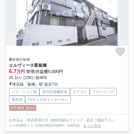
板橋区板橋
エルヴィータ新板橋
6.7
万円
管理/共益費5,000円
25.11㎡ (1DK) /築48年
埼京線「板橋」駅 徒歩7分
バス・トイレ別
室内洗濯機置場
エアコン
フローリング
電気有
TVモニタ付インターホン
仲手無料
敷礼0
お申込み・来店希望の方 ↓物件詳細をクリック↓ 是非ご相談下さい
☆☆POINT☆☆ ①仲介料50%OFF～100%O...
もっと見る