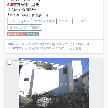
6.5
万円
管理/共益費-
13.98㎡ (1K) /築38年
埼京線「板橋」駅 徒歩15分
バス・トイレ別
室内洗濯機置場
エアコン
バルコニー
フローリング
電気有
仲手無料
礼0
即入居可
お申込み・来店希望の方 ↓物件詳細をクリック↓ 是非ご相談下さい
☆☆POINT☆☆ ①仲介料50%OFF～100%O...
もっと見る
アパート