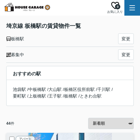
0
お気に入り
埼京線 板橋駅の賃貸物件一覧
板橋駅
変更
募集中
変更
おすすめの駅
池袋駅
/
中板橋駅
/
大山駅
/
板橋区役所前駅
/
千川駅
/
要町駅
/
上板橋駅
/
王子駅
/
板橋駅
/
ときわ台駅
44
件
アパート