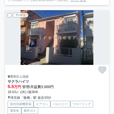
☆☆POINT☆☆ ①仲介料50%OFF～100%O...
もっと見る
アパート
豊島区上池袋
サクラハイツ
5.5
万円
管理/共益費3,000円
18.63㎡ (1K) /築36年
埼京線「板橋」駅 徒歩10分
室内洗濯機置場
エアコン
バルコニー
フローリング
電気有
都市ガス