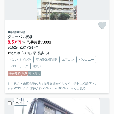
板橋区板橋
グローバン板橋
8.5
万円
管理/共益費7,000円
20.52㎡ (1K) /築17年
埼京線「板橋」駅 徒歩2分
バス・トイレ別
室内洗濯機置場
エアコン
バルコニー
フローリング
電気有
仲手無料
礼0
即入居可
お申込み・来店希望の方 ↓物件詳細をクリック↓ 是非ご相談下さい
☆☆POINT☆☆ ①仲介料50%OFF～100%O...
もっと見る
アパート