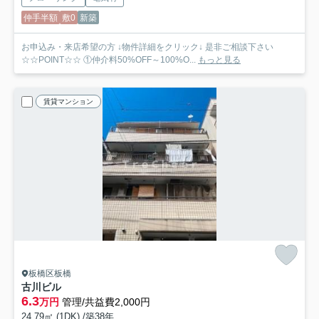
仲手半額
敷0
新築
お申込み・来店希望の方 ↓物件詳細をクリック↓ 是非ご相談下さい
☆☆POINT☆☆ ①仲介料50%OFF～100%O...
もっと見る
賃貸マンション
板橋区板橋
古川ビル
6.3
万円
管理/共益費2,000円
24.79㎡ (1DK) /築38年