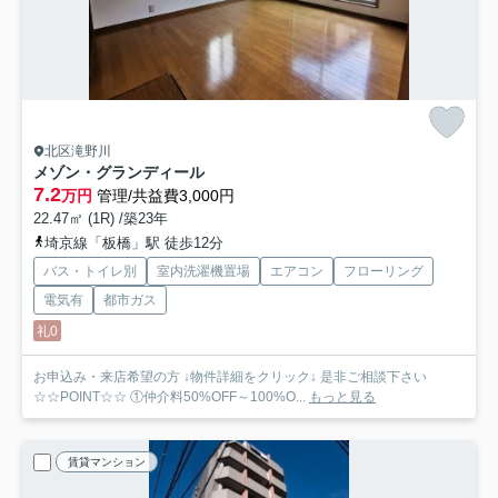
北区滝野川
メゾン・グランディール
7.2
万円
管理/共益費3,000円
22.47㎡ (1R) /築23年
埼京線「板橋」駅 徒歩12分
バス・トイレ別
室内洗濯機置場
エアコン
フローリング
電気有
都市ガス
礼0
お申込み・来店希望の方 ↓物件詳細をクリック↓ 是非ご相談下さい
☆☆POINT☆☆ ①仲介料50%OFF～100%O...
もっと見る
賃貸マンション