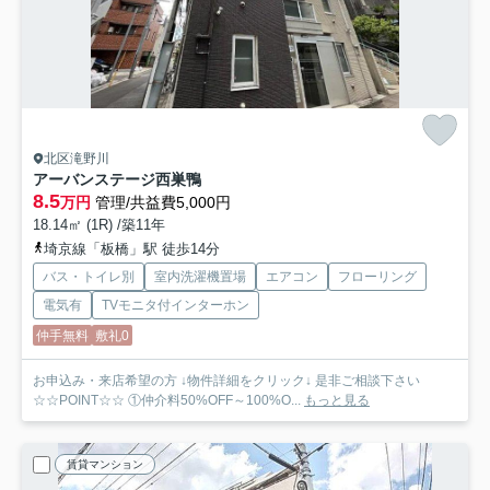
北区滝野川
アーバンステージ西巣鴨
8.5
万円
管理/共益費5,000円
18.14㎡ (1R) /築11年
埼京線「板橋」駅 徒歩14分
バス・トイレ別
室内洗濯機置場
エアコン
フローリング
電気有
TVモニタ付インターホン
仲手無料
敷礼0
お申込み・来店希望の方 ↓物件詳細をクリック↓ 是非ご相談下さい
☆☆POINT☆☆ ①仲介料50%OFF～100%O...
もっと見る
賃貸マンション