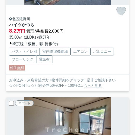
北区滝野川
ハイツかつら
8.2
万円
管理/共益費2,000円
35.00㎡ (1LDK) /築37年
埼京線「板橋」駅 徒歩9分
バス・トイレ別
室内洗濯機置場
エアコン
バルコニー
フローリング
電気有
仲手無料
お申込み・来店希望の方 ↓物件詳細をクリック↓ 是非ご相談下さい
☆☆POINT☆☆ ①仲介料50%OFF～100%O...
もっと見る
アパート