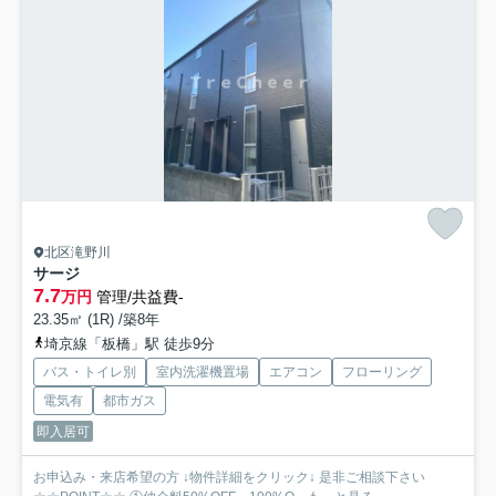
北区滝野川
サージ
7.7
万円
管理/共益費-
23.35㎡ (1R) /築8年
埼京線「板橋」駅 徒歩9分
バス・トイレ別
室内洗濯機置場
エアコン
フローリング
電気有
都市ガス
即入居可
お申込み・来店希望の方 ↓物件詳細をクリック↓ 是非ご相談下さい