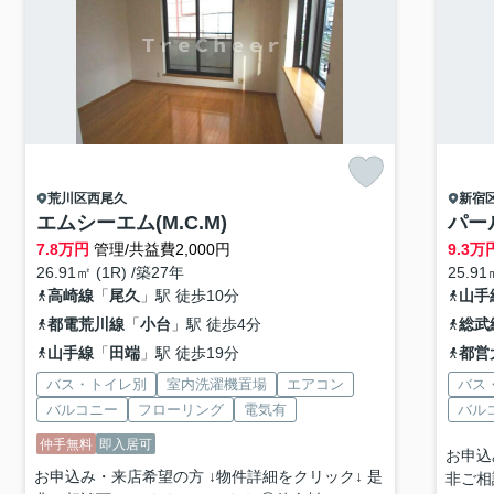
荒川区
西尾久
新宿
エムシーエム(M.C.M)
パー
7.8
万円
管理/共益費2,000円
9.3
万
26.91㎡ (1R) /築27年
25.91
高崎線
「
尾久
」駅 徒歩10分
山手
都電荒川線
「
小台
」駅 徒歩4分
総武
山手線
「
田端
」駅 徒歩19分
都営
バス・トイレ別
室内洗濯機置場
エアコン
バス
バルコニー
フローリング
電気有
バル
仲手無料
即入居可
お申込
お申込み・来店希望の方 ↓物件詳細をクリック↓ 是
非ご相