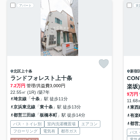
アパート
賃
北区
上十条
新宿
ランドフォレスト上十条
CON
7.2
万円
管理/共益費3,000円
楽坂)
22.55㎡ (1R) /築7年
9
万円
埼京線
「
十条
」駅 徒歩11分
11.68
京浜東北線
「
東十条
」駅 徒歩13分
東西
都営三田線
「
板橋本町
」駅 徒歩14分
有楽
都営
バス・トイレ別
室内洗濯機置場
エアコン
フローリング
電気有
都市ガス
バス
電気