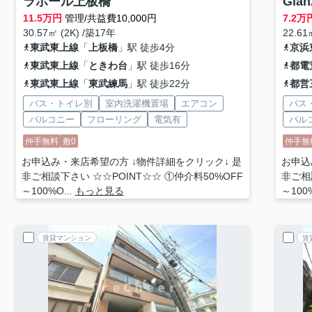
ラポール上板橋
Gla
11.5
万円
管理/共益費10,000円
7.2
万
30.57㎡ (2K) /築17年
22.61
東武東上線
「
上板橋
」駅 徒歩4分
京浜
東武東上線
「
ときわ台
」駅 徒歩16分
都電
東武東上線
「
東武練馬
」駅 徒歩22分
都営
バス・トイレ別
室内洗濯機置場
エアコン
バス
バルコニー
フローリング
電気有
バル
仲手無料
敷0
仲手無
お申込み・来店希望の方 ↓物件詳細をクリック↓ 是
お申込
非ご相談下さい ☆☆POINT☆☆ ①仲介料50%OFF
非ご相
～100%O...
もっと見る
～100%
賃貸マンション
賃