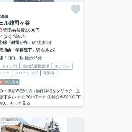
区
高田
ェル雑司ヶ谷
円
管理/共益費2,000円
㎡ (1K) /築56年
心線
「
雑司が谷
」駅 徒歩6分
荒川線
「
学習院下
」駅 徒歩2分
線
「
目白
」駅 徒歩16分
・トイレ別
室内洗濯機置場
エアコン
コニー
フローリング
電気有
料
即入居可
み・来店希望の方 ↓物件詳細をクリック↓ 是
談下さい ☆☆POINT☆☆ ①仲介料50%OFF
O...
もっと見る
貸マンション