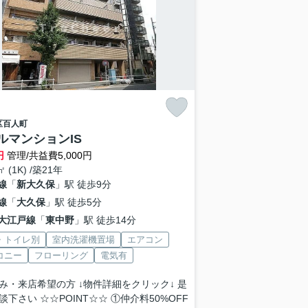
区
百人町
ルマンションIS
円
管理/共益費5,000円
㎡ (1K) /築21年
線
「
新大久保
」駅 徒歩9分
線
「
大久保
」駅 徒歩5分
大江戸線
「
東中野
」駅 徒歩14分
・トイレ別
室内洗濯機置場
エアコン
コニー
フローリング
電気有
み・来店希望の方 ↓物件詳細をクリック↓ 是
談下さい ☆☆POINT☆☆ ①仲介料50%OFF