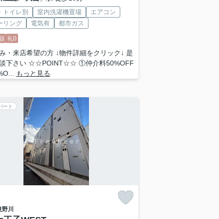
・トイレ別
室内洗濯機置場
エアコン
ーリング
電気有
都市ガス
額
礼0
み・来店希望の方 ↓物件詳細をクリック↓ 是
談下さい ☆☆POINT☆☆ ①仲介料50%OFF
O...
もっと見る
パート
滝野川