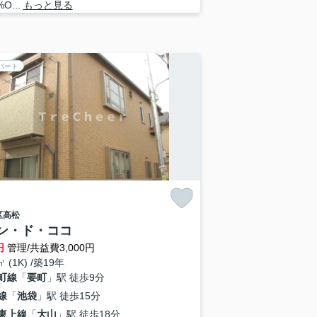
O...
もっと見る
パート
区
高松
ン・ド・ココ
円
管理/共益費3,000円
㎡ (1K) /築19年
町線
「
要町
」駅 徒歩9分
線
「
池袋
」駅 徒歩15分
東上線
「
大山
」駅 徒歩18分