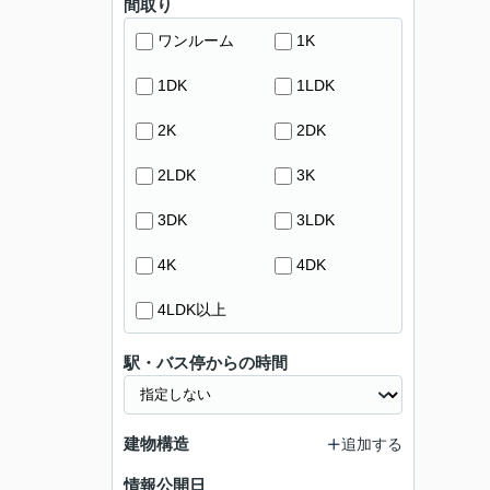
間取り
ワンルーム
1K
1DK
1LDK
2K
2DK
2LDK
3K
3DK
3LDK
4K
4DK
4LDK以上
駅・バス停からの時間
建物構造
追加する
情報公開日