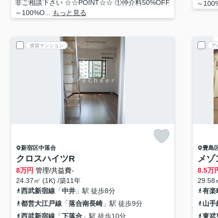
非ご相談下さい ☆☆POINT☆☆ ①仲介料50%OFF
～100%
～100%O...
もっと見る
賃貸マンション
ア
新宿区
中落合
豊島
クロスハイツR
メゾ
8
万円
管理/共益費-
8.5
万
24.37㎡ (1K) /築11年
29.58
西武新宿線
「
中井
」駅 徒歩8分
有楽
都営大江戸線
「
落合南長崎
」駅 徒歩9分
山手
西武新宿線
「
下落合
」駅 徒歩10分
東武