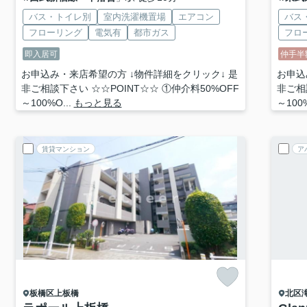
バス・トイレ別
室内洗濯機置場
エアコン
バス
フローリング
電気有
都市ガス
フロ
即入居可
仲手半
お申込み・来店希望の方 ↓物件詳細をクリック↓ 是
お申込
非ご相談下さい ☆☆POINT☆☆ ①仲介料50%OFF
非ご相
～100%O...
もっと見る
～100%
賃貸マンション
ア
板橋区
上板橋
北区