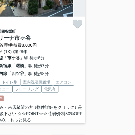
区
四谷坂町
リーナ市ヶ谷
管理/共益費8,000円
㎡ (1K) /築28年
線
「
市ケ谷
」駅 徒歩8分
新宿線
「
曙橋
」駅 徒歩7分
内線
「
四ツ谷
」駅 徒歩8分
・トイレ別
室内洗濯機置場
エアコン
コニー
フローリング
電気有
料
み・来店希望の方 ↓物件詳細をクリック↓ 是
談下さい ☆☆POINT☆☆ ①仲介料50%OFF
O...
もっと見る