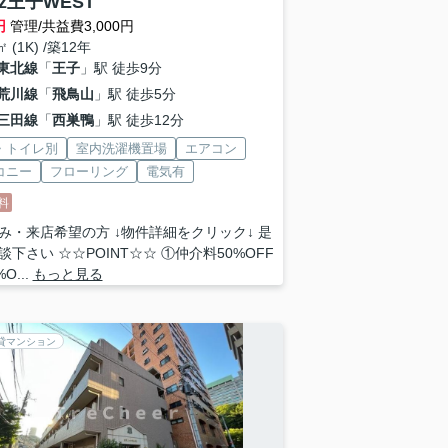
nz王子WEST
円
管理/共益費3,000円
㎡ (1K) /築12年
東北線
「
王子
」駅 徒歩9分
荒川線
「
飛鳥山
」駅 徒歩5分
三田線
「
西巣鴨
」駅 徒歩12分
・トイレ別
室内洗濯機置場
エアコン
コニー
フローリング
電気有
料
み・来店希望の方 ↓物件詳細をクリック↓ 是
談下さい ☆☆POINT☆☆ ①仲介料50%OFF
O...
もっと見る
貸マンション