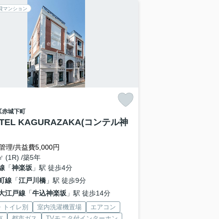
貸マンション
区
赤城下町
TEL KAGURAZAKA(コンテル神
管理/共益費5,000円
㎡ (1R) /築5年
線
「
神楽坂
」駅 徒歩4分
町線
「
江戸川橋
」駅 徒歩9分
大江戸線
「
牛込神楽坂
」駅 徒歩14分
・トイレ別
室内洗濯機置場
エアコン
有
都市ガス
TVモニタ付インターホン