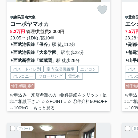
練馬区
南大泉
豊島
コーポヤマオカ
エシ
8.2
万円
管理/共益費3,000円
7.5
万
29.05㎡ (1DK) /築10年
23.28
西武池袋線
「
保谷
」駅 徒歩12分
副都
西武池袋線
「
大泉学園
」駅 徒歩22分
都電
西武新宿線
「
武蔵関
」駅 徒歩28分
山手
バス・トイレ別
室内洗濯機置場
エアコン
バス
バルコニー
フローリング
電気有
バル
仲手半額
敷0
仲手無
お申込み・来店希望の方 ↓物件詳細をクリック↓ 是
お申込
非ご相談下さい ☆☆POINT☆☆ ①仲介料50%OFF
非ご相
～100%O...
もっと見る
～100%
アパート
賃