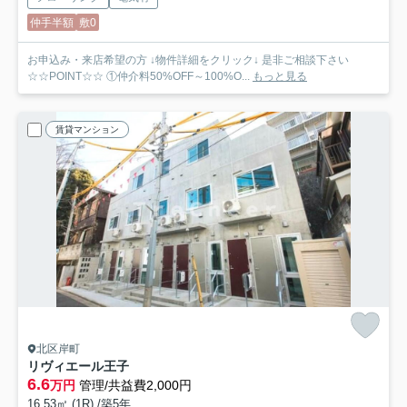
仲手半額
敷0
お申込み・来店希望の方 ↓物件詳細をクリック↓ 是非ご相談下さい
☆☆POINT☆☆ ①仲介料50%OFF～100%O...
もっと見る
賃貸マンション
北区岸町
リヴィエール王子
6.6
万円
管理/共益費2,000円
16.53㎡ (1R) /築5年