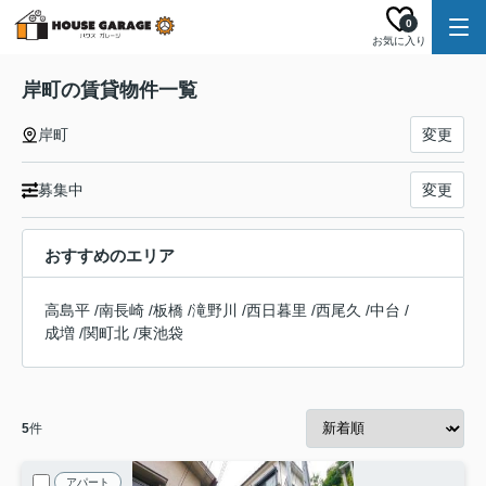
0
お気に入り
岸町の賃貸物件一覧
岸町
変更
募集中
変更
おすすめのエリア
高島平
/
南長崎
/
板橋
/
滝野川
/
西日暮里
/
西尾久
/
中台
/
成増
/
関町北
/
東池袋
5
件
アパート