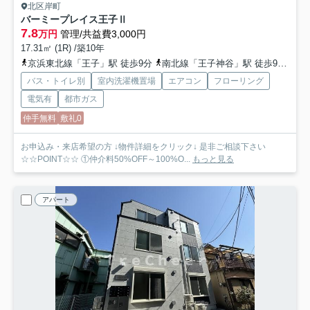
北区岸町
バーミープレイス王子Ⅱ
7.8
万円
管理/共益費3,000円
17.31㎡ (1R) /築10年
京浜東北線「王子」駅 徒歩9分
南北線「王子神谷」駅 徒歩9分
京
バス・トイレ別
室内洗濯機置場
エアコン
フローリング
電気有
都市ガス
仲手無料
敷礼0
お申込み・来店希望の方 ↓物件詳細をクリック↓ 是非ご相談下さい
☆☆POINT☆☆ ①仲介料50%OFF～100%O...
もっと見る
アパート