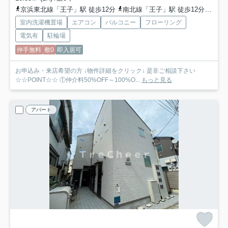
京浜東北線「王子」駅 徒歩12分
南北線「王子」駅 徒歩12分
京浜
室内洗濯機置場
エアコン
バルコニー
フローリング
電気有
駐輪場
仲手無料
敷0
即入居可
お申込み・来店希望の方 ↓物件詳細をクリック↓ 是非ご相談下さい
☆☆POINT☆☆ ①仲介料50%OFF～100%O...
もっと見る
アパート