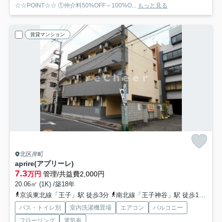
☆☆POINT☆☆ ①仲介料50%OFF～100%O...
もっと見る
賃貸マンション
北区岸町
aprire(アプリーレ)
7.3
万円
管理/共益費2,000円
20.06㎡ (1K) /築18年
京浜東北線「王子」駅 徒歩3分
南北線「王子神谷」駅 徒歩17分
埼
バス・トイレ別
室内洗濯機置場
エアコン
バルコニー
フローリング
電気有