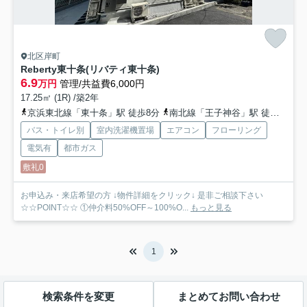
北区岸町
Reberty東十条(リバティ東十条)
6.9
万円
管理/共益費6,000円
17.25㎡ (1R) /築2年
京浜東北線「東十条」駅 徒歩8分
南北線「王子神谷」駅 徒歩12分
バス・トイレ別
室内洗濯機置場
エアコン
フローリング
電気有
都市ガス
敷礼0
お申込み・来店希望の方 ↓物件詳細をクリック↓ 是非ご相談下さい
☆☆POINT☆☆ ①仲介料50%OFF～100%O...
もっと見る
1
検索条件を変更
まとめてお問い合わせ