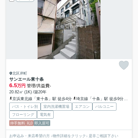
北区岸町
サンエール東十条
6.5
万円
管理/共益費-
20.82㎡ (1K) /築20年
京浜東北線「東十条」駅 徒歩4分
埼京線「十条」駅 徒歩9分
南北
バス・トイレ別
室内洗濯機置場
エアコン
バルコニー
フローリング
電気有
仲手無料
礼0
即入居可
お申込み・来店希望の方 ↓物件詳細をクリック↓ 是非ご相談下さい