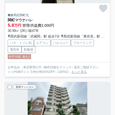
練馬区関町北
関町マウナハレ
5.8
万円
管理/共益費2,000円
30.99㎡ (2K) /築47年
西武新宿線「武蔵関」駅 徒歩7分
西武新宿線「東伏見」駅 徒歩13分
バス・トイレ別
エアコン
バルコニー
フローリング
電気有
駐輪場
仲手半額
敷礼0
お申込み・来店希望の方 ↓物件詳細をクリック↓ 是非ご相談下さい
☆☆POINT☆☆ ①仲介料50%OFF～100%O...
もっと見る
賃貸マンション