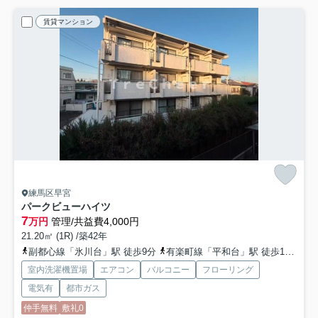
賃貸マンション
練馬区早宮
パークビューハイツ
7
万円
管理/共益費4,000円
21.20㎡ (1R) /築42年
副都心線「氷川台」駅 徒歩9分
有楽町線「平和台」駅 徒歩16分
西
室内洗濯機置場
エアコン
バルコニー
フローリング
電気有
都市ガス
仲手無料
敷礼0