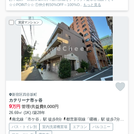
☆☆POINT☆☆ ①仲介料50%OFF～100%O...
もっと見る
賃貸マンション
新宿区四谷坂町
カテリーナ市ヶ谷
9
万円
管理/共益費8,000円
26.69㎡ (1K) /築28年
南北線「市ケ谷」駅 徒歩8分
都営新宿線「曙橋」駅 徒歩7分
丸ノ
バス・トイレ別
室内洗濯機置場
エアコン
バルコニー