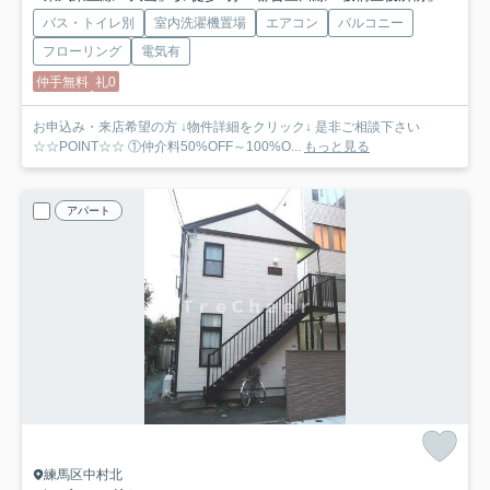
バス・トイレ別
室内洗濯機置場
エアコン
バルコニー
フローリング
電気有
仲手無料
礼0
お申込み・来店希望の方 ↓物件詳細をクリック↓ 是非ご相談下さい
☆☆POINT☆☆ ①仲介料50%OFF～100%O...
もっと見る
アパート
練馬区中村北