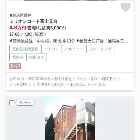
練馬区貫井
ミリオンコート富士見台
4.8
万円
管理/共益費5,000円
17.68㎡ (1K) /築35年
西武池袋線「中村橋」駅 徒歩13分
都営大江戸線「練馬春日町」駅 徒歩17分
室内洗濯機置場
エアコン
バルコニー
フローリング
電気有
都市ガス
敷礼0
お申込み・来店希望の方 ↓物件詳細をクリック↓ 是非ご相談下さい
☆☆POINT☆☆ ①仲介料50%OFF～100%O...
もっと見る
アパート