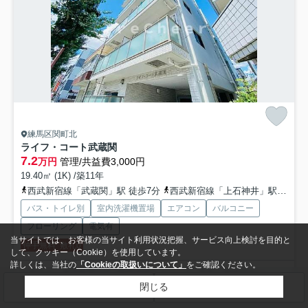
練馬区関町北
ライフ・コート武蔵関
7.2
万円
管理/共益費3,000円
19.40㎡ (1K) /築11年
西武新宿線「武蔵関」駅 徒歩7分
西武新宿線「上石神井」駅 徒歩19分
バス・トイレ別
室内洗濯機置場
エアコン
バルコニー
フローリング
電気有
当サイトでは、お客様の当サイト利用状況把握、サービス向上検討を目的と
仲手無料
敷礼0
して、クッキー（Cookie）を使用しています。
詳しくは、当社の
「Cookieの取扱いについて」
をご確認ください。
お申込み・来店希望の方 ↓物件詳細をクリック↓ 是非ご相談下さい
閉じる
☆☆POINT☆☆ ①仲介料50%OFF～100%O...
もっと見る
検索条件を変更
まとめてお問い合わせ