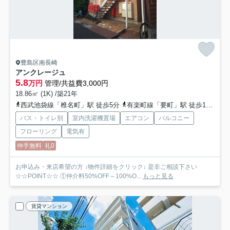
豊島区南長崎
アンクレージュ
5.8
万円
管理/共益費3,000円
18.86㎡ (1K) /築21年
西武池袋線「椎名町」駅 徒歩5分
有楽町線「要町」駅 徒歩17分
都
バス・トイレ別
室内洗濯機置場
エアコン
バルコニー
フローリング
電気有
仲手無料
礼0
お申込み・来店希望の方 ↓物件詳細をクリック↓ 是非ご相談下さい
☆☆POINT☆☆ ①仲介料50%OFF～100%O...
もっと見る
賃貸マンション