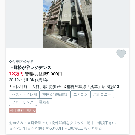
台東区松が谷
上野松が谷レジデンス
13
万円
管理/共益費5,000円
30.12㎡ (1LDK) /築1年
日比谷線「入谷」駅 徒歩7分
都営浅草線「浅草」駅 徒歩13分
山手
バス・トイレ別
室内洗濯機置場
エアコン
バルコニー
フローリング
電気有
仲手無料
敷礼0
お申込み・来店希望の方 ↓物件詳細をクリック↓ 是非ご相談下さい
☆☆POINT☆☆ ①仲介料50%OFF～100%O...
もっと見る