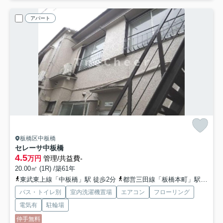
アパート
板橋区中板橋
セレーサ中板橋
4.5
万円
管理/共益費-
20.00㎡ (1R) /築61年
東武東上線「中板橋」駅 徒歩2分
都営三田線「板橋本町」駅 徒歩16分
バス・トイレ別
室内洗濯機置場
エアコン
フローリング
電気有
駐輪場
仲手無料