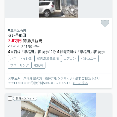
豊島区高田
セレ早稲田
7.9
万円
管理/共益費-
20.28㎡ (1K) /築23年
東西線「早稲田」駅 徒歩12分
都電荒川線「早稲田」駅 徒歩3分
副
バス・トイレ別
室内洗濯機置場
エアコン
バルコニー
フローリング
電気有
お申込み・来店希望の方 ↓物件詳細をクリック↓ 是非ご相談下さい
☆☆POINT☆☆ ①仲介料50%OFF～100%O...
もっと見る
賃貸マンション