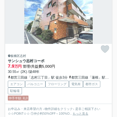
板橋区志村
サンシュウ志村コーポ
7.9
万円
管理/共益費5,000円
30.55㎡ (2K) /築48年
都営三田線「志村三丁目」駅 徒歩3分
都営三田線「蓮根」駅 徒歩14分
エアコン
バルコニー
フローリング
電気有
都市ガス
駐輪場
仲手半額
礼0
お申込み・来店希望の方 ↓物件詳細をクリック↓ 是非ご相談下さい
☆☆POINT☆☆ ①仲介料50%OFF～100%O...
もっと見る