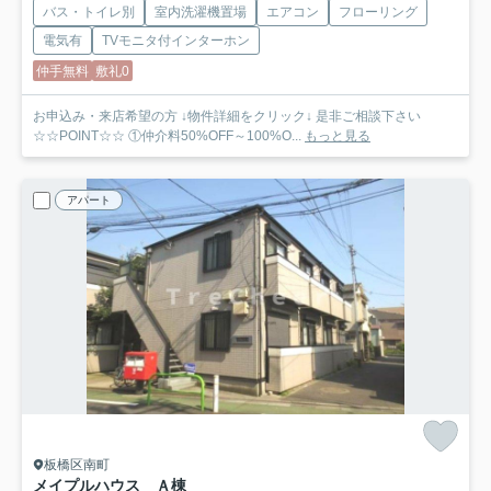
バス・トイレ別
室内洗濯機置場
エアコン
フローリング
電気有
TVモニタ付インターホン
仲手無料
敷礼0
お申込み・来店希望の方 ↓物件詳細をクリック↓ 是非ご相談下さい
☆☆POINT☆☆ ①仲介料50%OFF～100%O...
もっと見る
アパート
板橋区南町
メイプルハウス Ａ棟