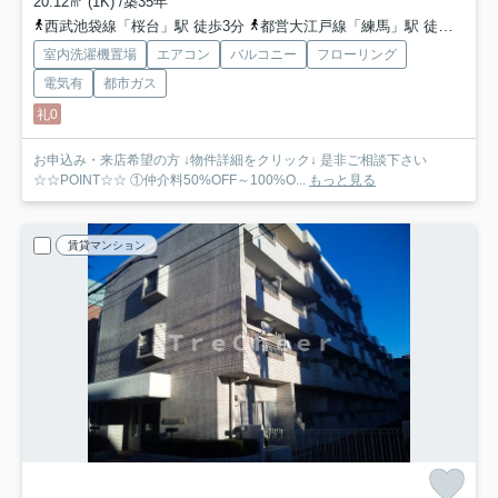
20.12㎡ (1K) /築35年
西武池袋線「桜台」駅 徒歩3分
都営大江戸線「練馬」駅 徒歩8分
室内洗濯機置場
エアコン
バルコニー
フローリング
電気有
都市ガス
礼0
お申込み・来店希望の方 ↓物件詳細をクリック↓ 是非ご相談下さい
☆☆POINT☆☆ ①仲介料50%OFF～100%O...
もっと見る
賃貸マンション