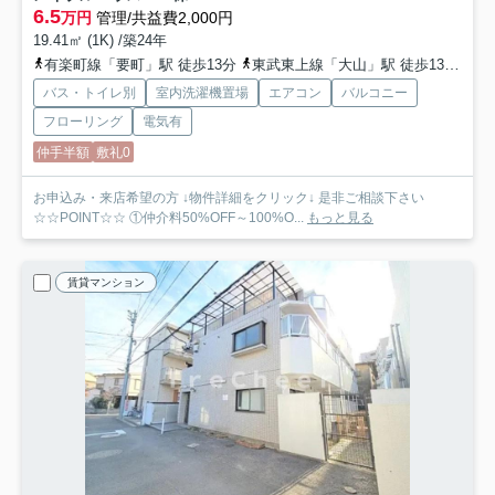
6.5
万円
管理/共益費2,000円
19.41㎡ (1K) /築24年
有楽町線「要町」駅 徒歩13分
東武東上線「大山」駅 徒歩13分
有
バス・トイレ別
室内洗濯機置場
エアコン
バルコニー
フローリング
電気有
仲手半額
敷礼0
お申込み・来店希望の方 ↓物件詳細をクリック↓ 是非ご相談下さい
☆☆POINT☆☆ ①仲介料50%OFF～100%O...
もっと見る
賃貸マンション