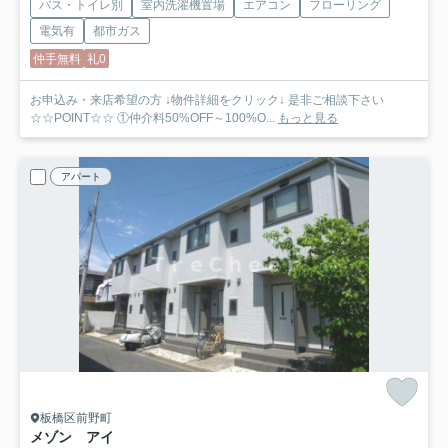
バス・トイレ別
室内洗濯機置場
エアコン
フローリング
電気有
都市ガス
仲手無料
礼0
お申込み・来店希望の方 ↓物件詳細をクリック↓ 是非ご相談下さい
☆☆POINT☆☆ ①仲介料50%OFF～100%O...
もっと見る
アパート
板橋区前野町
メゾン アイ