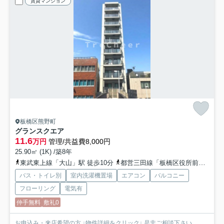
賃貸マンション
板橋区熊野町
グランスクエア
11.6
万円
管理/共益費8,000円
25.90㎡ (1K) /築8年
東武東上線「大山」駅 徒歩10分
都営三田線「板橋区役所前」駅 徒歩18分
バス・トイレ別
室内洗濯機置場
エアコン
バルコニー
フローリング
電気有
仲手無料
敷礼0
お申込み・来店希望の方 ↓物件詳細をクリック↓ 是非ご相談下さい