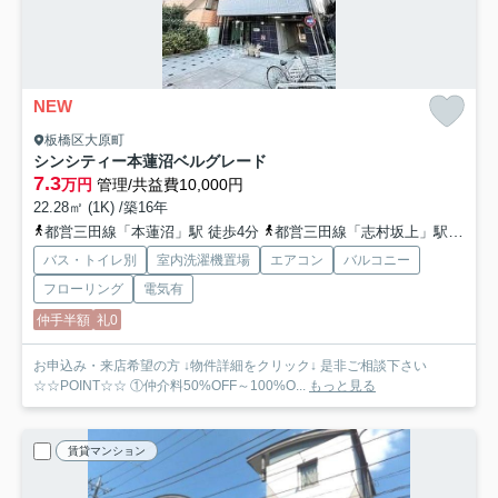
NEW
板橋区大原町
シンシティー本蓮沼ベルグレード
7.3
万円
管理/共益費10,000円
22.28㎡ (1K) /築16年
都営三田線「本蓮沼」駅 徒歩4分
都営三田線「志村坂上」駅 徒歩7分
バス・トイレ別
室内洗濯機置場
エアコン
バルコニー
フローリング
電気有
仲手半額
礼0
お申込み・来店希望の方 ↓物件詳細をクリック↓ 是非ご相談下さい
☆☆POINT☆☆ ①仲介料50%OFF～100%O...
もっと見る
賃貸マンション