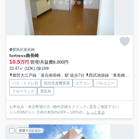
豊島区南長崎
fortress南長崎
10.5
万円
管理/共益費8,000円
33.47㎡ (1DK) /築18年
都営大江戸線「落合南長崎」駅 徒歩7分
西武池袋線「東長崎」駅 徒歩6分
バス・トイレ別
室内洗濯機置場
エアコン
バルコニー
フローリング
電気有
お申込み・来店希望の方 ↓物件詳細をクリック↓ 是非ご相談下さい
☆☆POINT☆☆ ①仲介料50%OFF～100%O...
もっと見る
賃貸マンション