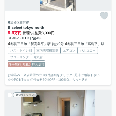
板橋区新河岸
B-select tokyo-north
9.9
万円
管理/共益費3,000円
31.40㎡ (1LDK) /築4年
都営三田線「新高島平」駅 徒歩9分
都営三田線「高島平」駅 徒歩13分
バス・トイレ別
室内洗濯機置場
エアコン
バルコニー
フローリング
電気有
仲手無料
敷礼0
即入居可
お申込み・来店希望の方 ↓物件詳細をクリック↓ 是非ご相談下さい
☆☆POINT☆☆ ①仲介料50%OFF～100%O...
もっと見る
賃貸マンション