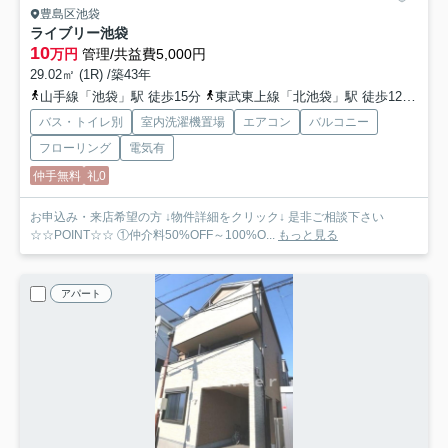
豊島区池袋
ライブリー池袋
10
万円
管理/共益費5,000円
29.02㎡ (1R) /築43年
山手線「池袋」駅 徒歩15分
東武東上線「北池袋」駅 徒歩12分
有
バス・トイレ別
室内洗濯機置場
エアコン
バルコニー
フローリング
電気有
仲手無料
礼0
お申込み・来店希望の方 ↓物件詳細をクリック↓ 是非ご相談下さい
☆☆POINT☆☆ ①仲介料50%OFF～100%O...
もっと見る
アパート