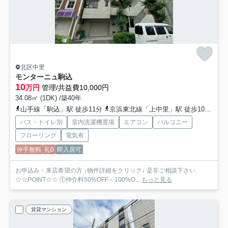
北区中里
モンターニュ駒込
10
万円
管理/共益費10,000円
34.08㎡ (1DK) /築40年
山手線「駒込」駅 徒歩11分
京浜東北線「上中里」駅 徒歩10分
高
バス・トイレ別
室内洗濯機置場
エアコン
バルコニー
フローリング
電気有
仲手無料
礼0
即入居可
お申込み・来店希望の方 ↓物件詳細をクリック↓ 是非ご相談下さい
☆☆POINT☆☆ ①仲介料50%OFF～100%O...
もっと見る
賃貸マンション