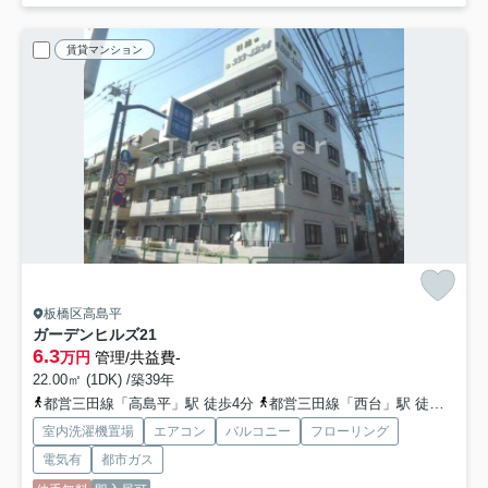
賃貸マンション
板橋区高島平
ガーデンヒルズ21
6.3
万円
管理/共益費-
22.00㎡ (1DK) /築39年
都営三田線「高島平」駅 徒歩4分
都営三田線「西台」駅 徒歩14分
室内洗濯機置場
エアコン
バルコニー
フローリング
電気有
都市ガス