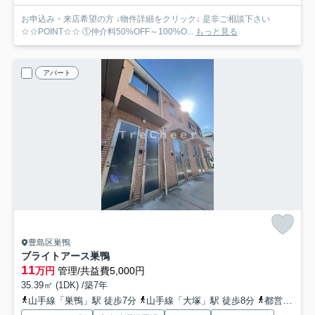
お申込み・来店希望の方 ↓物件詳細をクリック↓ 是非ご相談下さい
☆☆POINT☆☆ ①仲介料50%OFF～100%O...
もっと見る
アパート
豊島区巣鴨
ブライトアース巣鴨
11
万円
管理/共益費5,000円
35.39㎡ (1DK) /築7年
山手線「巣鴨」駅 徒歩7分
山手線「大塚」駅 徒歩8分
都営三田線「巣鴨」駅 徒歩5分