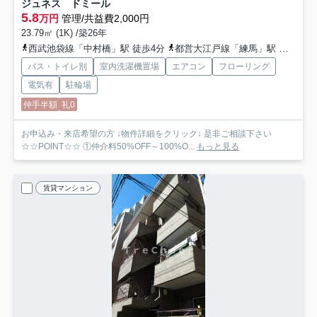
ジュネス ドミール
5.8
万円
管理/共益費2,000円
23.79㎡ (1K) /築26年
西武池袋線「中村橋」駅 徒歩4分
都営大江戸線「練馬」駅 徒歩19分
バス・トイレ別
室内洗濯機置場
エアコン
フローリング
電気有
駐輪場
仲手半額
礼0
お申込み・来店希望の方 ↓物件詳細をクリック↓ 是非ご相談下さい
☆☆POINT☆☆ ①仲介料50%OFF～100%O...
もっと見る
賃貸マンション