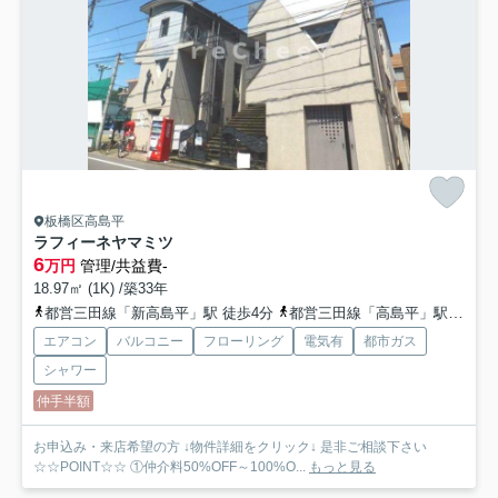
板橋区高島平
ラフィーネヤマミツ
6
万円
管理/共益費-
18.97㎡ (1K) /築33年
都営三田線「新高島平」駅 徒歩4分
都営三田線「高島平」駅 徒歩5分
エアコン
バルコニー
フローリング
電気有
都市ガス
シャワー
仲手半額
お申込み・来店希望の方 ↓物件詳細をクリック↓ 是非ご相談下さい
☆☆POINT☆☆ ①仲介料50%OFF～100%O...
もっと見る