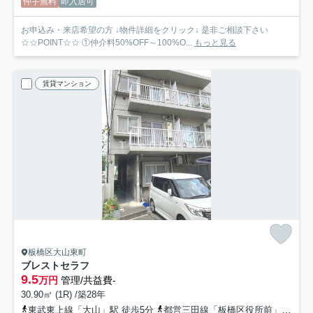
仲手無料
即入居可
お申込み・来店希望の方 ↓物件詳細をクリック↓ 是非ご相談下さい
☆☆POINT☆☆ ①仲介料50%OFF～100%O...
もっと見る
賃貸マンション
板橋区大山東町
ブレストセラフ
9.5
万円
管理/共益費-
30.90㎡ (1R) /築28年
東武東上線「大山」駅 徒歩5分
都営三田線「板橋区役所前」駅 徒歩6分