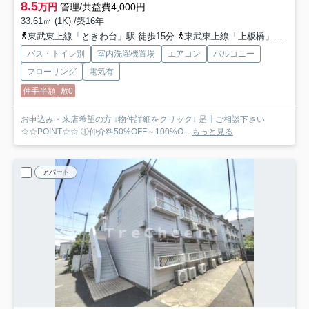
8.5
万円
管理/共益費4,000円
33.61㎡ (1K) /築16年
東武東上線「ときわ台」駅 徒歩15分
東武東上線「上板橋」駅 徒歩16分
バス・トイレ別
室内洗濯機置場
エアコン
バルコニー
フローリング
電気有
仲手半額
敷0
お申込み・来店希望の方 ↓物件詳細をクリック↓ 是非ご相談下さい
☆☆POINT☆☆ ①仲介料50%OFF～100%O...
もっと見る
アパート