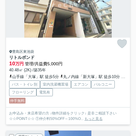
豊島区東池袋
リトルボンド
10
万円
管理/共益費5,000円
40.48㎡ (2K) /築35年
山手線「大塚」駅 徒歩5分
丸ノ内線「新大塚」駅 徒歩10分
有楽町
バス・トイレ別
室内洗濯機置場
エアコン
バルコニー
フローリング
電気有
仲手無料
お申込み・来店希望の方 ↓物件詳細をクリック↓ 是非ご相談下さい
☆☆POINT☆☆ ①仲介料50%OFF～100%O...
もっと見る