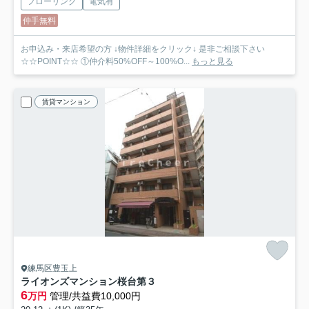
フローリング
電気有
仲手無料
お申込み・来店希望の方 ↓物件詳細をクリック↓ 是非ご相談下さい
☆☆POINT☆☆ ①仲介料50%OFF～100%O...
もっと見る
賃貸マンション
練馬区豊玉上
ライオンズマンション桜台第３
6
万円
管理/共益費10,000円