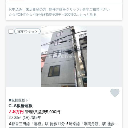
お申込み・来店希望の方 ↓物件詳細をクリック↓ 是非ご相談下さい
☆☆POINT☆☆ ①仲介料50%OFF～100%O...
もっと見る
賃貸マンション
板橋区坂下
CLS板橋蓮根
7.8
万円
管理/共益費5,000円
20.03㎡ (1R) /築3年
都営三田線「蓮根」駅 徒歩11分
埼京線「浮間舟渡」駅 徒歩15分