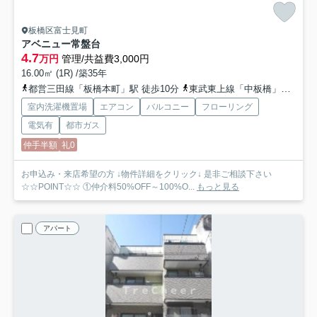
板橋区富士見町
アベニュー常盤台
4.7
万円
管理/共益費3,000円
16.00㎡ (1R) /築35年
都営三田線「板橋本町」駅 徒歩10分
東武東上線「中板橋」駅 徒歩13分
室内洗濯機置場
エアコン
バルコニー
フローリング
電気有
都市ガス
仲手半額
礼0
お申込み・来店希望の方 ↓物件詳細をクリック↓ 是非ご相談下さい
☆☆POINT☆☆ ①仲介料50%OFF～100%O...
もっと見る
アパート