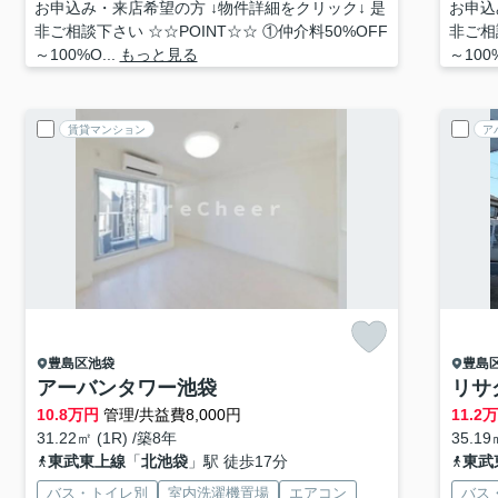
お申込み・来店希望の方 ↓物件詳細をクリック↓ 是
お申込
非ご相談下さい ☆☆POINT☆☆ ①仲介料50%OFF
非ご相
～100%O...
もっと見る
～100%
賃貸マンション
ア
豊島区
池袋
豊島
アーバンタワー池袋
リサ
10.8
万円
管理/共益費8,000円
11.2
31.22㎡ (1R) /築8年
35.19
東武東上線
「
北池袋
」駅 徒歩17分
東武
バス・トイレ別
室内洗濯機置場
エアコン
バス