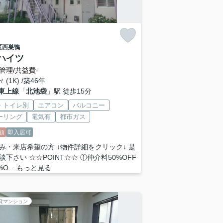
区
西巣鴨
ハイツ
管理/共益費-
㎡ (1K) /築46年
東上線
「
北池袋
」駅 徒歩15分
・トイレ別
エアコン
バルコニー
ーリング
電気有
都市ガス
額
即入居可
み・来店希望の方 ↓物件詳細をクリック↓ 是
談下さい ☆☆POINT☆☆ ①仲介料50%OFF
O...
もっと見る
貸マンション