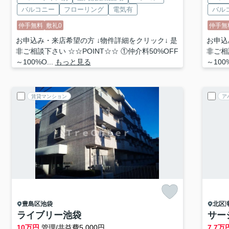
バルコニー
フローリング
電気有
バル
仲手無料
敷礼0
仲手無
お申込み・来店希望の方 ↓物件詳細をクリック↓ 是
お申込
非ご相談下さい ☆☆POINT☆☆ ①仲介料50%OFF
非ご相
～100%O...
もっと見る
～100%
賃貸マンション
ア
豊島区
池袋
北区
ライブリー池袋
サー
10
万円
管理/共益費5,000円
7.7
万