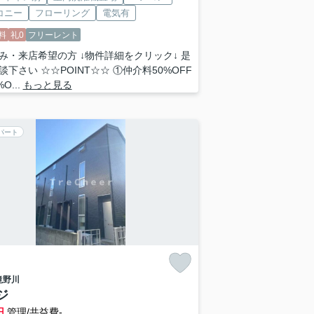
コニー
フローリング
電気有
料
礼0
フリーレント
み・来店希望の方 ↓物件詳細をクリック↓ 是
談下さい ☆☆POINT☆☆ ①仲介料50%OFF
O...
もっと見る
パート
滝野川
ジ
円
管理/共益費-