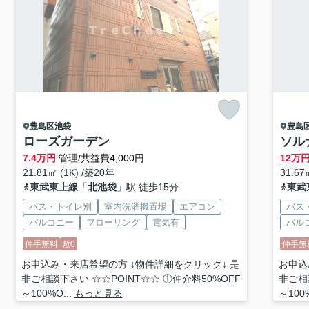
豊島区
池袋
豊島
ローズガーデン
ソル
7.4
万円
管理/共益費4,000円
12
万
21.81㎡ (1K) /築20年
31.67
東武東上線
「
北池袋
」駅 徒歩15分
東武
バス・トイレ別
室内洗濯機置場
エアコン
バス
バルコニー
フローリング
電気有
バル
仲手無料
敷0
仲手無
お申込み・来店希望の方 ↓物件詳細をクリック↓ 是
お申込
非ご相談下さい ☆☆POINT☆☆ ①仲介料50%OFF
非ご相
～100%O...
もっと見る
～100%