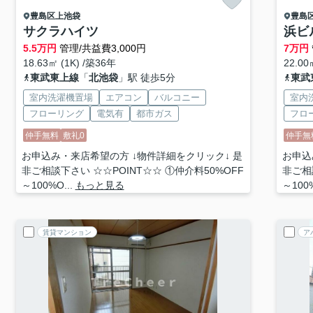
豊島区
上池袋
豊島
サクラハイツ
浜ビ
5.5
万円
管理/共益費3,000円
7
万円
18.63㎡ (1K) /築36年
22.00
東武東上線
「
北池袋
」駅 徒歩5分
東武
室内洗濯機置場
エアコン
バルコニー
室内
フローリング
電気有
都市ガス
フロ
仲手無料
敷礼0
仲手無
お申込み・来店希望の方 ↓物件詳細をクリック↓ 是
お申込
非ご相談下さい ☆☆POINT☆☆ ①仲介料50%OFF
非ご相
～100%O...
もっと見る
～100%
賃貸マンション
ア