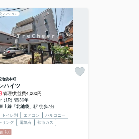
貸マンション
区
池袋本町
ンハイツ
円
管理/共益費4,000円
㎡ (1R) /築36年
東上線
「
北池袋
」駅 徒歩7分
・トイレ別
エアコン
バルコニー
ーリング
電気有
都市ガス
額
礼0