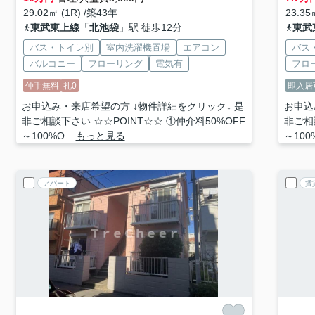
29.02㎡ (1R) /築43年
23.35
東武東上線
「
北池袋
」駅 徒歩12分
東武
バス・トイレ別
室内洗濯機置場
エアコン
バス
バルコニー
フローリング
電気有
フロ
仲手無料
礼0
即入居
お申込み・来店希望の方 ↓物件詳細をクリック↓ 是
お申込
非ご相談下さい ☆☆POINT☆☆ ①仲介料50%OFF
非ご相
～100%O...
もっと見る
～100%
アパート
賃