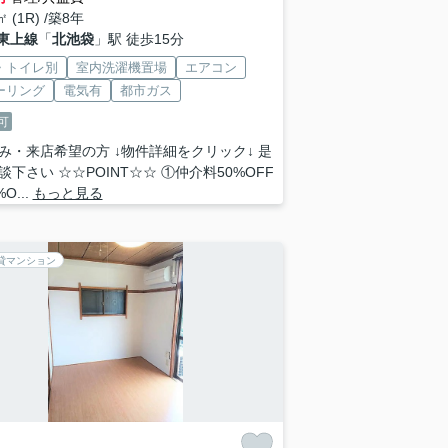
㎡ (1R) /築8年
東上線
「
北池袋
」駅 徒歩15分
・トイレ別
室内洗濯機置場
エアコン
ーリング
電気有
都市ガス
可
み・来店希望の方 ↓物件詳細をクリック↓ 是
談下さい ☆☆POINT☆☆ ①仲介料50%OFF
O...
もっと見る
貸マンション