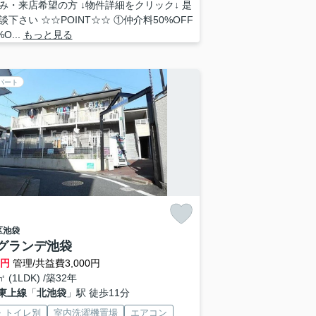
み・来店希望の方 ↓物件詳細をクリック↓ 是
談下さい ☆☆POINT☆☆ ①仲介料50%OFF
O...
もっと見る
パート
区
池袋
グランデ池袋
万円
管理/共益費3,000円
㎡ (1LDK) /築32年
東上線
「
北池袋
」駅 徒歩11分
・トイレ別
室内洗濯機置場
エアコン