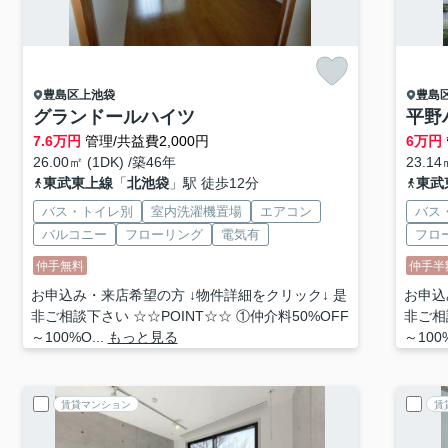
豊島区
上池袋
豊島
グランドールハイツ
平野
7.6
万円
管理/共益費2,000円
6
万円
26.00㎡ (1DK) /築46年
23.14
東武東上線
「
北池袋
」駅 徒歩12分
東武
バス・トイレ別
室内洗濯機置場
エアコン
バス
バルコニー
フローリング
電気有
フロ
仲手無料
仲手半
お申込み・来店希望の方 ↓物件詳細をクリック↓ 是
お申込
非ご相談下さい ☆☆POINT☆☆ ①仲介料50%OFF
非ご相
～100%O...
もっと見る
～100%
賃貸マンション
賃