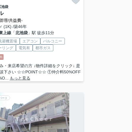
区
池袋
ル
管理/共益費-
㎡ (1K) /築46年
東上線
「
北池袋
」駅 徒歩11分
洗濯機置場
エアコン
バルコニー
ーリング
電気有
都市ガス
料
み・来店希望の方 ↓物件詳細をクリック↓ 是
談下さい ☆☆POINT☆☆ ①仲介料50%OFF
O...
もっと見る
パート