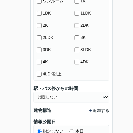
ワンルーム
1K
1DK
1LDK
2K
2DK
2LDK
3K
3DK
3LDK
4K
4DK
4LDK以上
駅・バス停からの時間
建物構造
追加する
情報公開日
指定しない
本日