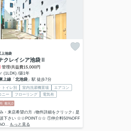
区
上池袋
ナクレイシア池袋Ⅱ
円
管理/共益費15,000円
㎡ (1LDK) /築1年
東上線
「
北池袋
」駅 徒歩7分
・トイレ別
室内洗濯機置場
エアコン
コニー
フローリング
電気有
料
敷礼0
み・来店希望の方 ↓物件詳細をクリック↓ 是
談下さい ☆☆POINT☆☆ ①仲介料50%OFF
O...
もっと見る