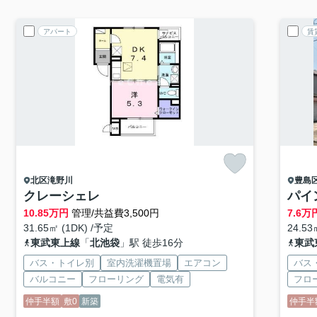
アパート
賃
北区
滝野川
豊島
クレーシェレ
パイ
10.85
万円
管理/共益費3,500円
7.6
万
31.65㎡ (1DK) /予定
24.53
東武東上線
「
北池袋
」駅 徒歩16分
東武
バス・トイレ別
室内洗濯機置場
エアコン
バス
バルコニー
フローリング
電気有
フロ
仲手半額
敷0
新築
仲手半