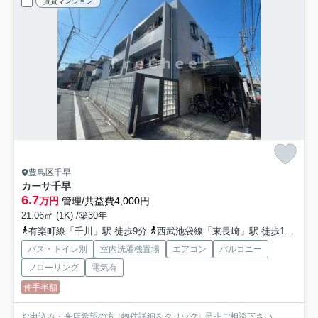
賃貸マンション
豊島区千早
カーサ千早
6.7
万円
管理/共益費4,000円
21.06㎡ (1K) /築30年
有楽町線「千川」駅 徒歩9分
西武池袋線「東長崎」駅 徒歩12分
山
バス・トイレ別
室内洗濯機置場
エアコン
バルコニー
フローリング
電気有
仲手半額
お申込み・来店希望の方 ↓物件詳細をクリック↓ 是非ご相談下さい