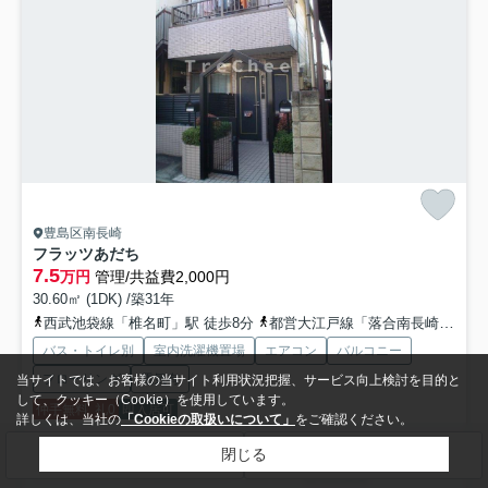
豊島区南長崎
フラッツあだち
7.5
万円
管理/共益費2,000円
30.60㎡ (1DK) /築31年
西武池袋線「椎名町」駅 徒歩8分
都営大江戸線「落合南長崎」駅 徒歩11分
バス・トイレ別
室内洗濯機置場
エアコン
バルコニー
フローリング
電気有
当サイトでは、お客様の当サイト利用状況把握、サービス向上検討を目的と
して、クッキー（Cookie）を使用しています。
仲手無料
礼0
即入居可
詳しくは、当社の
「Cookieの取扱いについて」
をご確認ください。
閉じる
検索条件を変更
まとめてお問い合わせ
お申込み・来店希望の方 ↓物件詳細をクリック↓ 是非ご相談下さい
☆☆POINT☆☆ ①仲介料50%OFF～100%O...
もっと見る