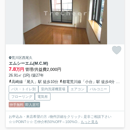
荒川区西尾久
エムシーエム(M.C.M)
7.8
万円
管理/共益費2,000円
26.91㎡ (1R) /築27年
高崎線「尾久」駅 徒歩10分
都電荒川線「小台」駅 徒歩4分
山手線
バス・トイレ別
室内洗濯機置場
エアコン
バルコニー
フローリング
電気有
仲手無料
即入居可
お申込み・来店希望の方 ↓物件詳細をクリック↓ 是非ご相談下さい
☆☆POINT☆☆ ①仲介料50%OFF～100%O...
もっと見る