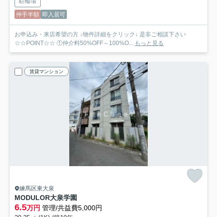
駐輪場
仲手半額
即入居可
お申込み・来店希望の方 ↓物件詳細をクリック↓ 是非ご相談下さい
☆☆POINT☆☆ ①仲介料50%OFF～100%O...
もっと見る
賃貸マンション
練馬区東大泉
MODULOR大泉学園
6.5
万円
管理/共益費5,000円