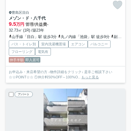
豊島区目白
メゾン・ド・八千代
9.5
万円
管理/共益費-
32.73㎡ (1R) /築23年
山手線「目白」駅 徒歩3分
丸ノ内線「池袋」駅 徒歩9分
副都心線「雑司が谷」駅 徒歩12分
バス・トイレ別
室内洗濯機置場
エアコン
バルコニー
フローリング
電気有
仲手半額
即入居可
お申込み・来店希望の方 ↓物件詳細をクリック↓ 是非ご相談下さい
☆☆POINT☆☆ ①仲介料50%OFF～100%O...
もっと見る
アパート