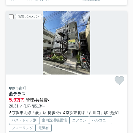
賃貸マンション
蕨市南町
蕨テラス
5.9
万円
管理/共益費-
20.31㎡ (1K) /築13年
京浜東北線「蕨」駅 徒歩8分
京浜東北線「西川口」駅 徒歩15分
バス・トイレ別
室内洗濯機置場
エアコン
バルコニー
フローリング
電気有