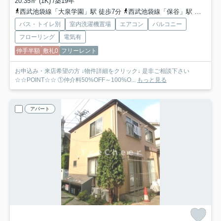
20.35㎡ (1K) /築19年
西武池袋線「大泉学園」駅 徒歩7分
西武池袋線「保谷」駅 徒歩24分
バス・トイレ別
室内洗濯機置場
エアコン
バルコニー
フローリング
電気有
仲手半額
敷礼0
フリーレント
お申込み・来店希望の方 ↓物件詳細をクリック↓ 是非ご相談下さい
☆☆POINT☆☆ ①仲介料50%OFF～100%O...
もっと見る
アパート