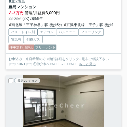
北区豊島
豊島マンション
7.7
万円
管理/共益費3,000円
28.08㎡ (2K) /築58年
南北線「王子神谷」駅 徒歩8分
京浜東北線「王子」駅 徒歩18分
京
バス・トイレ別
エアコン
バルコニー
フローリング
電気有
都市ガス
仲手無料
敷礼0
フリーレント
お申込み・来店希望の方 ↓物件詳細をクリック↓ 是非ご相談下さい
☆☆POINT☆☆ ①仲介料50%OFF～100%O...
もっと見る
賃貸マンション