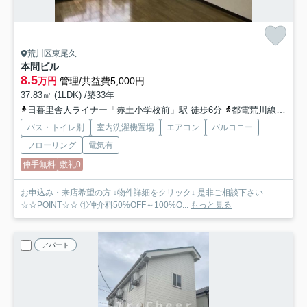
荒川区東尾久
本間ビル
8.5
万円
管理/共益費5,000円
37.83㎡ (1LDK) /築33年
日暮里舎人ライナー「赤土小学校前」駅 徒歩6分
都電荒川線「熊野前」駅 徒歩9分
バス・トイレ別
室内洗濯機置場
エアコン
バルコニー
フローリング
電気有
仲手無料
敷礼0
お申込み・来店希望の方 ↓物件詳細をクリック↓ 是非ご相談下さい
☆☆POINT☆☆ ①仲介料50%OFF～100%O...
もっと見る
アパート