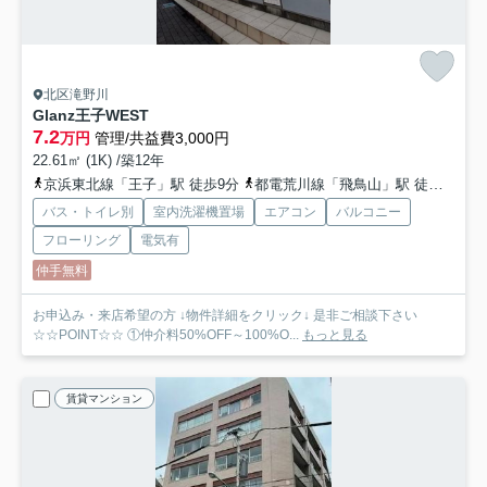
北区滝野川
Glanz王子WEST
7.2
万円
管理/共益費3,000円
22.61㎡ (1K) /築12年
京浜東北線「王子」駅 徒歩9分
都電荒川線「飛鳥山」駅 徒歩5分
バス・トイレ別
室内洗濯機置場
エアコン
バルコニー
フローリング
電気有
仲手無料
お申込み・来店希望の方 ↓物件詳細をクリック↓ 是非ご相談下さい
☆☆POINT☆☆ ①仲介料50%OFF～100%O...
もっと見る
賃貸マンション