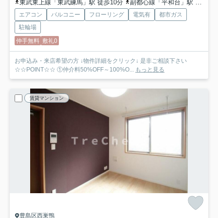
東武東上線「東武練馬」駅 徒歩10分
副都心線「平和台」駅 徒歩12分
エアコン
バルコニー
フローリング
電気有
都市ガス
駐輪場
仲手無料
敷礼0
お申込み・来店希望の方 ↓物件詳細をクリック↓ 是非ご相談下さい
☆☆POINT☆☆ ①仲介料50%OFF～100%O...
もっと見る
賃貸マンション
豊島区西巣鴨