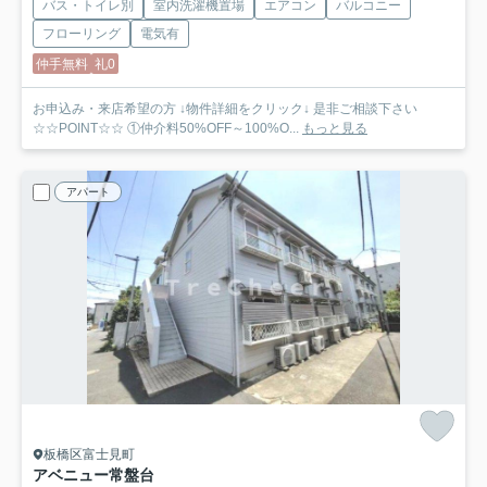
バス・トイレ別
室内洗濯機置場
エアコン
バルコニー
フローリング
電気有
仲手無料
礼0
お申込み・来店希望の方 ↓物件詳細をクリック↓ 是非ご相談下さい
☆☆POINT☆☆ ①仲介料50%OFF～100%O...
もっと見る
アパート
板橋区富士見町
アベニュー常盤台