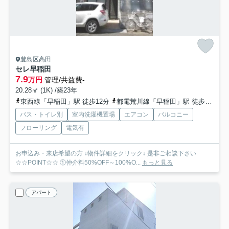
豊島区高田
セレ早稲田
7.9
万円
管理/共益費-
20.28㎡ (1K) /築23年
東西線「早稲田」駅 徒歩12分
都電荒川線「早稲田」駅 徒歩3分
副
バス・トイレ別
室内洗濯機置場
エアコン
バルコニー
フローリング
電気有
お申込み・来店希望の方 ↓物件詳細をクリック↓ 是非ご相談下さい
☆☆POINT☆☆ ①仲介料50%OFF～100%O...
もっと見る
アパート