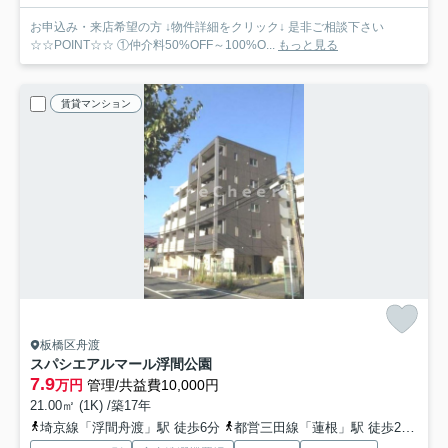
お申込み・来店希望の方 ↓物件詳細をクリック↓ 是非ご相談下さい
☆☆POINT☆☆ ①仲介料50%OFF～100%O...
もっと見る
賃貸マンション
板橋区舟渡
スパシエアルマール浮間公園
7.9
万円
管理/共益費10,000円
21.00㎡ (1K) /築17年
埼京線「浮間舟渡」駅 徒歩6分
都営三田線「蓮根」駅 徒歩23分
都