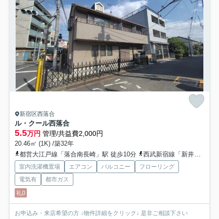
新宿区西落合
ル・クール西落合
5.5
万円
管理/共益費2,000円
20.46㎡ (1K) /築32年
都営大江戸線「落合南長崎」駅 徒歩10分
西武新宿線「新井薬師前」駅 徒歩13分
室内洗濯機置場
エアコン
バルコニー
フローリング
電気有
都市ガス
礼0
お申込み・来店希望の方 ↓物件詳細をクリック↓ 是非ご相談下さい