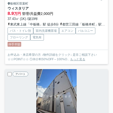
板橋区双葉町
ウィスタリア
8.9
万円
管理/共益費2,000円
37.43㎡ (1K) /築19年
東武東上線「中板橋」駅 徒歩8分
都営三田線「板橋本町」駅 徒歩11分
バス・トイレ別
室内洗濯機置場
エアコン
バルコニー
フローリング
電気有
仲手半額
お申込み・来店希望の方 ↓物件詳細をクリック↓ 是非ご相談下さい
☆☆POINT☆☆ ①仲介料50%OFF～100%O...
もっと見る
アパート