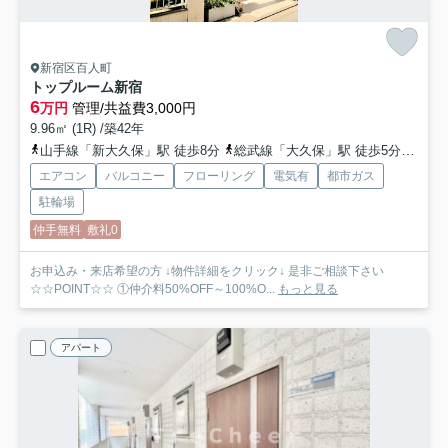
新宿区百人町
トップルーム新宿
6
万円
管理/共益費3,000円
9.96㎡ (1R) /築42年
山手線「新大久保」駅 徒歩8分
総武線「大久保」駅 徒歩5分
都営
エアコン
バルコニー
フローリング
電気有
都市ガス
駐輪場
仲手無料
敷礼0
お申込み・来店希望の方 ↓物件詳細をクリック↓ 是非ご相談下さい
☆☆POINT☆☆ ①仲介料50%OFF～100%O...
もっと見る
アパート