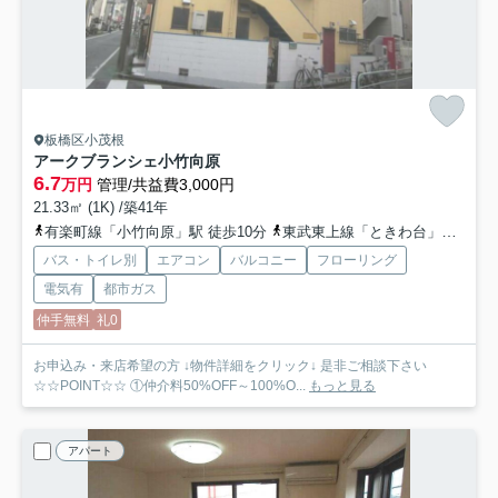
板橋区小茂根
アークブランシェ小竹向原
6.7
万円
管理/共益費3,000円
21.33㎡ (1K) /築41年
有楽町線「小竹向原」駅 徒歩10分
東武東上線「ときわ台」駅 徒歩22分
バス・トイレ別
エアコン
バルコニー
フローリング
電気有
都市ガス
仲手無料
礼0
お申込み・来店希望の方 ↓物件詳細をクリック↓ 是非ご相談下さい
☆☆POINT☆☆ ①仲介料50%OFF～100%O...
もっと見る
アパート