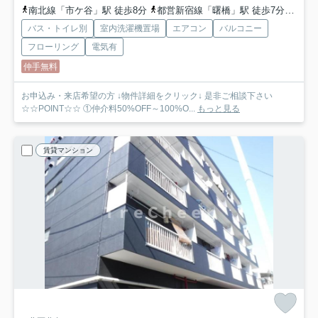
南北線「市ケ谷」駅 徒歩8分
都営新宿線「曙橋」駅 徒歩7分
丸ノ
バス・トイレ別
室内洗濯機置場
エアコン
バルコニー
フローリング
電気有
仲手無料
お申込み・来店希望の方 ↓物件詳細をクリック↓ 是非ご相談下さい
☆☆POINT☆☆ ①仲介料50%OFF～100%O...
もっと見る
賃貸マンション