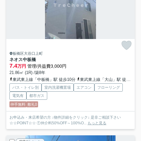
板橋区大谷口上町
ネオス中板橋
7.4
万円
管理/共益費3,000円
21.86㎡ (1R) /築8年
東武東上線「中板橋」駅 徒歩10分
東武東上線「大山」駅 徒歩14分
バス・トイレ別
室内洗濯機置場
エアコン
フローリング
電気有
都市ガス
仲手無料
敷礼0
お申込み・来店希望の方 ↓物件詳細をクリック↓ 是非ご相談下さい
☆☆POINT☆☆ ①仲介料50%OFF～100%O...
もっと見る