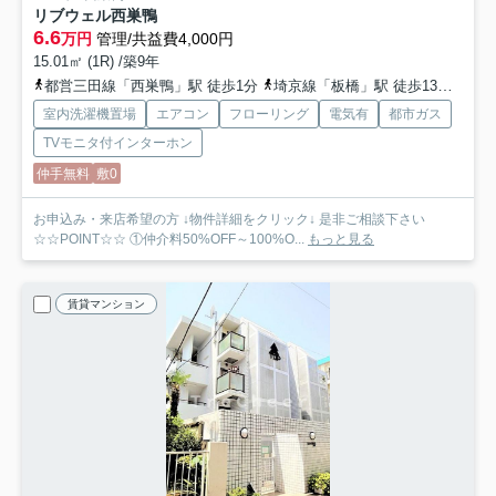
リブウェル西巣鴨
6.6
万円
管理/共益費4,000円
15.01㎡ (1R) /築9年
都営三田線「西巣鴨」駅 徒歩1分
埼京線「板橋」駅 徒歩13分
山手
室内洗濯機置場
エアコン
フローリング
電気有
都市ガス
TVモニタ付インターホン
仲手無料
敷0
お申込み・来店希望の方 ↓物件詳細をクリック↓ 是非ご相談下さい
☆☆POINT☆☆ ①仲介料50%OFF～100%O...
もっと見る
賃貸マンション