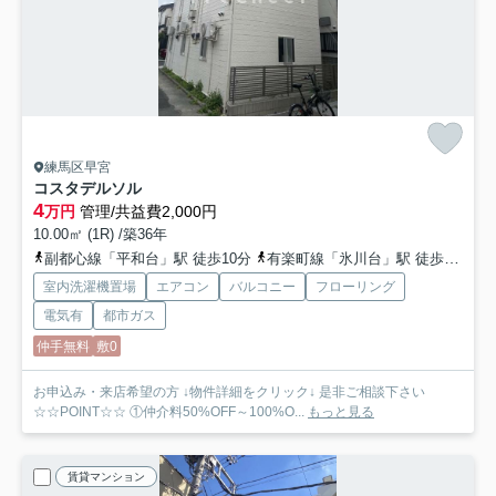
練馬区早宮
コスタデルソル
4
万円
管理/共益費2,000円
10.00㎡ (1R) /築36年
副都心線「平和台」駅 徒歩10分
有楽町線「氷川台」駅 徒歩13分
室内洗濯機置場
エアコン
バルコニー
フローリング
電気有
都市ガス
仲手無料
敷0
お申込み・来店希望の方 ↓物件詳細をクリック↓ 是非ご相談下さい
☆☆POINT☆☆ ①仲介料50%OFF～100%O...
もっと見る
賃貸マンション