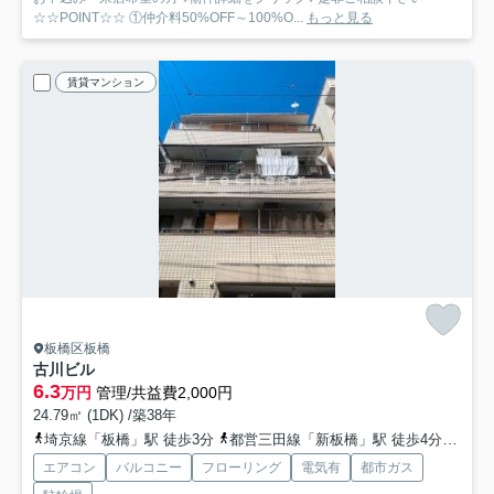
☆☆POINT☆☆ ①仲介料50%OFF～100%O...
もっと見る
賃貸マンション
板橋区板橋
古川ビル
6.3
万円
管理/共益費2,000円
24.79㎡ (1DK) /築38年
埼京線「板橋」駅 徒歩3分
都営三田線「新板橋」駅 徒歩4分
東武
エアコン
バルコニー
フローリング
電気有
都市ガス