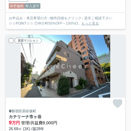
仲手無料
即入居可
お申込み・来店希望の方 ↓物件詳細をクリック↓ 是非ご相談下さい
☆☆POINT☆☆ ①仲介料50%OFF～100%O...
もっと見る
賃貸マンション
新宿区四谷坂町
カテリーナ市ヶ谷
9
万円
管理/共益費8,000円
26.69㎡ (1K) /築28年