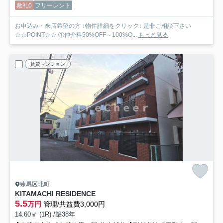
敷礼0
フリーレント
お申込み・来店希望の方 ↓物件詳細をクリック↓ 是非ご相談下さい
☆☆POINT☆☆ ①仲介料50%OFF～100%O...
もっと見る
賃貸マンション
練馬区北町
KITAMACHI RESIDENCE
5.5
万円
管理/共益費3,000円
14.60㎡ (1R) /築38年