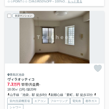
☆☆POINT☆☆ ①仲介料50%OFF～100%O...
もっと見る
賃貸マンション
豊島区池袋
ヴィラオッティコ
7.3
万円
管理/共益費-
18.00㎡ (1R) /築20年
山手線「池袋」駅 徒歩8分
副都心線「要町」駅 徒歩10分
有楽町線
室内洗濯機置場
エアコン
フローリング
電気有
都市ガス
シャワー