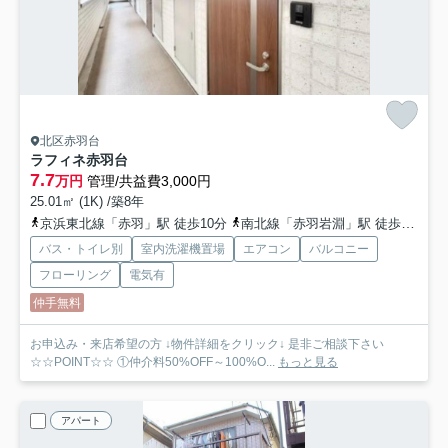
北区赤羽台
ラフィネ赤羽台
7.7
万円
管理/共益費3,000円
25.01㎡ (1K) /築8年
京浜東北線「赤羽」駅 徒歩10分
南北線「赤羽岩淵」駅 徒歩10分
バス・トイレ別
室内洗濯機置場
エアコン
バルコニー
フローリング
電気有
仲手無料
お申込み・来店希望の方 ↓物件詳細をクリック↓ 是非ご相談下さい
☆☆POINT☆☆ ①仲介料50%OFF～100%O...
もっと見る
アパート