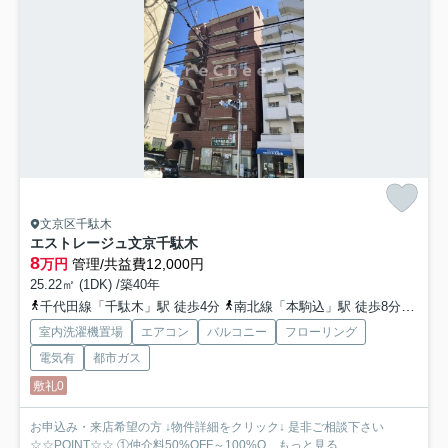
文京区千駄木
エストレージュ文京千駄木
8
万円
管理/共益費12,000円
25.22㎡ (1DK) /築40年
千代田線「千駄木」駅 徒歩4分
南北線「本駒込」駅 徒歩8分
都営
室内洗濯機置場
エアコン
バルコニー
フローリング
電気有
都市ガス
敷礼0
お申込み・来店希望の方 ↓物件詳細をクリック↓ 是非ご相談下さい
☆☆POINT☆☆ ①仲介料50%OFF～100%O...
もっと見る