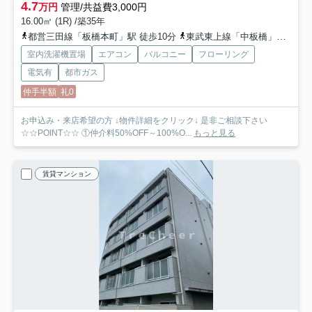
4.7
万円
管理/共益費3,000円
16.00㎡ (1R) /築35年
都営三田線「板橋本町」駅 徒歩10分
東武東上線「中板橋」駅 徒歩13分
室内洗濯機置場
エアコン
バルコニー
フローリング
電気有
都市ガス
仲手半額
礼0
お申込み・来店希望の方 ↓物件詳細をクリック↓ 是非ご相談下さい
☆☆POINT☆☆ ①仲介料50%OFF～100%O...
もっと見る
賃貸マンション