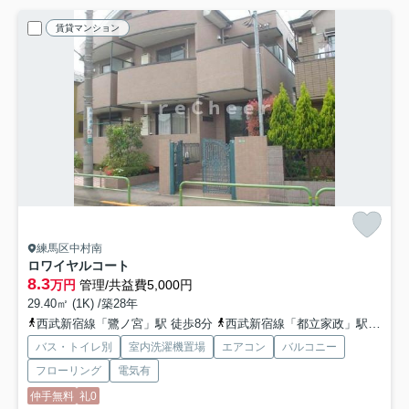
賃貸マンション
練馬区中村南
ロワイヤルコート
8.3
万円
管理/共益費5,000円
29.40㎡ (1K) /築28年
西武新宿線「鷺ノ宮」駅 徒歩8分
西武新宿線「都立家政」駅 徒歩6分
バス・トイレ別
室内洗濯機置場
エアコン
バルコニー
フローリング
電気有
仲手無料
礼0