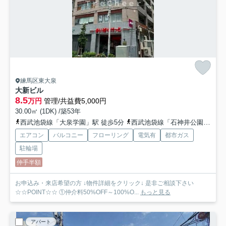
練馬区東大泉
大新ビル
8.5
万円
管理/共益費5,000円
30.00㎡ (1DK) /築53年
西武池袋線「大泉学園」駅 徒歩5分
西武池袋線「石神井公園」駅 徒歩21分
エアコン
バルコニー
フローリング
電気有
都市ガス
駐輪場
仲手半額
お申込み・来店希望の方 ↓物件詳細をクリック↓ 是非ご相談下さい
☆☆POINT☆☆ ①仲介料50%OFF～100%O...
もっと見る
アパート