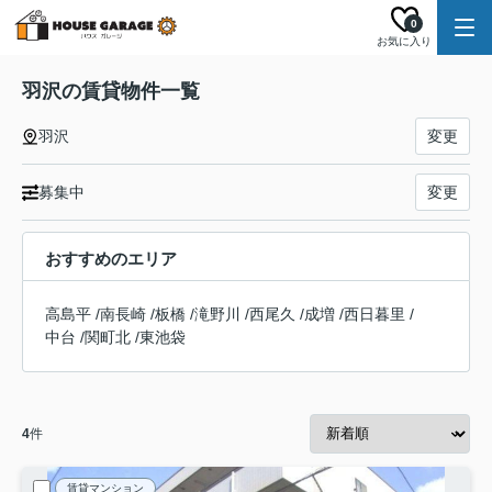
0
お気に入り
羽沢の賃貸物件一覧
羽沢
変更
募集中
変更
おすすめのエリア
高島平
/
南長崎
/
板橋
/
滝野川
/
西尾久
/
成増
/
西日暮里
/
中台
/
関町北
/
東池袋
4
件
賃貸マンション