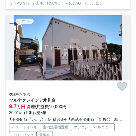
☆☆POINT☆☆ ①仲介料50%OFF～100%O...
もっと見る
アパート
練馬区羽沢
ソルナクレイシア氷川台
9.7
万円
管理/共益費10,000円
30.01㎡ (1DK) /築5年
有楽町線「氷川台」駅 徒歩8分
西武有楽町線「新桜台」駅 徒歩11分
バス・トイレ別
室内洗濯機置場
エアコン
バルコニー
フローリング
電気有