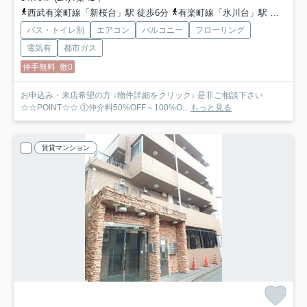
西武有楽町線「新桜台」駅 徒歩6分
有楽町線「氷川台」駅 徒歩10分
バス・トイレ別
エアコン
バルコニー
フローリング
電気有
都市ガス
仲手無料
敷0
お申込み・来店希望の方 ↓物件詳細をクリック↓ 是非ご相談下さい
☆☆POINT☆☆ ①仲介料50%OFF～100%O...
もっと見る
賃貸マンション