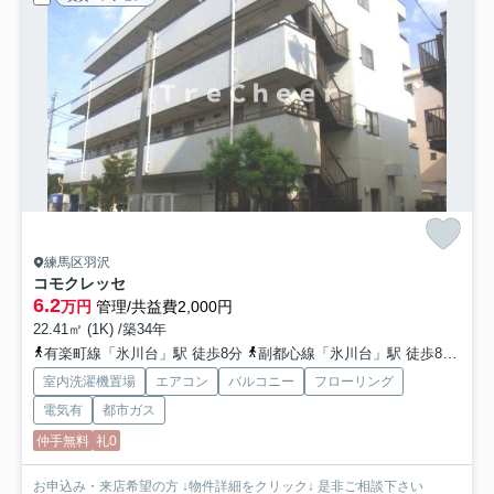
練馬区羽沢
コモクレッセ
6.2
万円
管理/共益費2,000円
22.41㎡ (1K) /築34年
有楽町線「氷川台」駅 徒歩8分
副都心線「氷川台」駅 徒歩8分
西
室内洗濯機置場
エアコン
バルコニー
フローリング
電気有
都市ガス
仲手無料
礼0
お申込み・来店希望の方 ↓物件詳細をクリック↓ 是非ご相談下さい