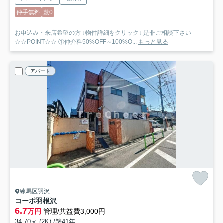
仲手無料
敷0
お申込み・来店希望の方 ↓物件詳細をクリック↓ 是非ご相談下さい
☆☆POINT☆☆ ①仲介料50%OFF～100%O...
もっと見る
アパート
練馬区羽沢
コーポ羽根沢
6.7
万円
管理/共益費3,000円
34.70㎡ (2K) /築41年