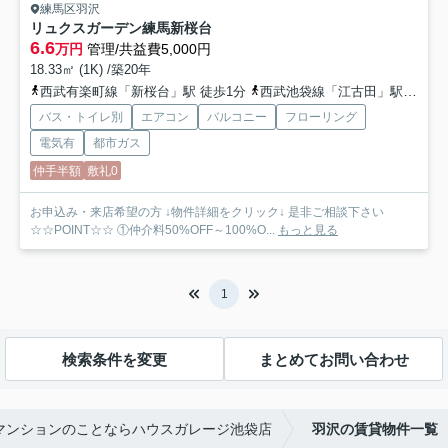
練馬区羽沢
リュクスガーデン練馬新桜台
6.6
万円
管理/共益費5,000円
18.33㎡ (1K) /築20年
西武有楽町線「新桜台」駅 徒歩1分
西武池袋線「江古田」駅 徒歩7分
バス・トイレ別
エアコン
バルコニー
フローリング
電気有
都市ガス
仲手半額
敷礼0
お申込み・来店希望の方 ↓物件詳細をクリック↓ 是非ご相談下さい
☆☆POINT☆☆ ①仲介料50%OFF～100%O...
もっと見る
1
検索条件を変更
まとめてお問い合わせ
マンションのことならハウスガレージ池袋店
羽沢の賃貸物件一覧