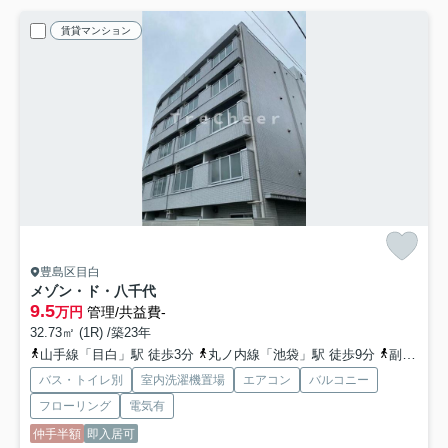
賃貸マンション
豊島区目白
メゾン・ド・八千代
9.5
万円
管理/共益費-
32.73㎡ (1R) /築23年
山手線「目白」駅 徒歩3分
丸ノ内線「池袋」駅 徒歩9分
副都心線「雑司が谷」駅 徒歩12分
バス・トイレ別
室内洗濯機置場
エアコン
バルコニー
フローリング
電気有
仲手半額
即入居可