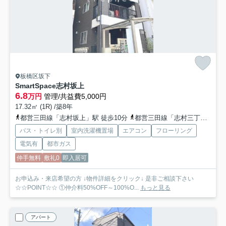
板橋区坂下
SmartSpace志村坂上
6.8
万円
管理/共益費5,000円
17.32㎡ (1R) /築8年
都営三田線「志村坂上」駅 徒歩10分
都営三田線「志村三丁目」駅 徒歩10分
バス・トイレ別
室内洗濯機置場
エアコン
フローリング
電気有
都市ガス
仲手無料
敷礼0
即入居可
お申込み・来店希望の方 ↓物件詳細をクリック↓ 是非ご相談下さい
☆☆POINT☆☆ ①仲介料50%OFF～100%O...
もっと見る
アパート