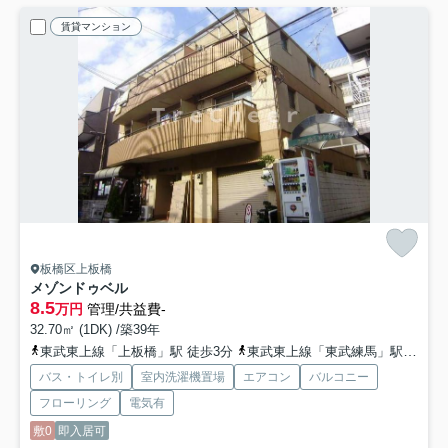
賃貸マンション
板橋区上板橋
メゾンドゥベル
8.5
万円
管理/共益費-
32.70㎡ (1DK) /築39年
東武東上線「上板橋」駅 徒歩3分
東武東上線「東武練馬」駅 徒歩17分
バス・トイレ別
室内洗濯機置場
エアコン
バルコニー
フローリング
電気有
敷0
即入居可