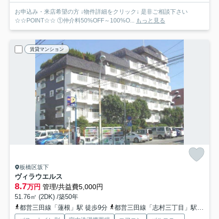
お申込み・来店希望の方 ↓物件詳細をクリック↓ 是非ご相談下さい
☆☆POINT☆☆ ①仲介料50%OFF～100%O...
もっと見る
賃貸マンション
板橋区坂下
ヴィラウエルス
8.7
万円
管理/共益費5,000円
51.76㎡ (2DK) /築50年
都営三田線「蓮根」駅 徒歩9分
都営三田線「志村三丁目」駅 徒歩9分