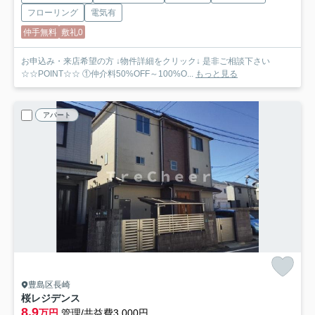
フローリング
電気有
仲手無料
敷礼0
お申込み・来店希望の方 ↓物件詳細をクリック↓ 是非ご相談下さい
☆☆POINT☆☆ ①仲介料50%OFF～100%O...
もっと見る
アパート
豊島区長崎
桜レジデンス
8.9
万円
管理/共益費3,000円