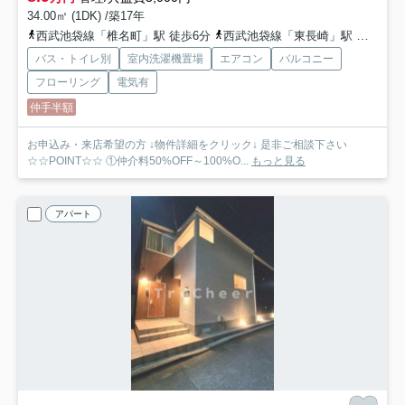
34.00㎡ (1DK) /築17年
西武池袋線「椎名町」駅 徒歩6分
西武池袋線「東長崎」駅 徒歩13分
バス・トイレ別
室内洗濯機置場
エアコン
バルコニー
フローリング
電気有
仲手半額
お申込み・来店希望の方 ↓物件詳細をクリック↓ 是非ご相談下さい
☆☆POINT☆☆ ①仲介料50%OFF～100%O...
もっと見る
アパート