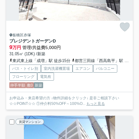
板橋区赤塚
プレジデントガーデンD
9
万円
管理/共益費5,000円
31.05㎡ (1DK) /新築
東武東上線「成増」駅 徒歩15分
都営三田線「西高島平」駅 徒歩19分
バス・トイレ別
室内洗濯機置場
エアコン
バルコニー
フローリング
電気有
仲手半額
敷0
新築
お申込み・来店希望の方 ↓物件詳細をクリック↓ 是非ご相談下さい
☆☆POINT☆☆ ①仲介料50%OFF～100%O...
もっと見る
賃貸マンション