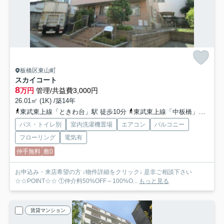
板橋区東山町
スカイコート
8
万円
管理/共益費3,000円
26.01㎡ (1K) /築14年
東武東上線「ときわ台」駅 徒歩10分
東武東上線「中板橋」駅 徒歩11分
バス・トイレ別
室内洗濯機置場
エアコン
バルコニー
フローリング
電気有
仲手無料
敷0
お申込み・来店希望の方 ↓物件詳細をクリック↓ 是非ご相談下さい
☆☆POINT☆☆ ①仲介料50%OFF～100%O...
もっと見る
賃貸マンション