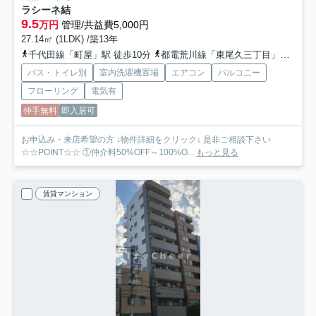
ラシーネ結
9.5
万円
管理/共益費5,000円
27.14㎡ (1LDK) /築13年
千代田線「町屋」駅 徒歩10分
都電荒川線「東尾久三丁目」駅 徒歩3分
バス・トイレ別
室内洗濯機置場
エアコン
バルコニー
フローリング
電気有
仲手無料
即入居可
お申込み・来店希望の方 ↓物件詳細をクリック↓ 是非ご相談下さい
☆☆POINT☆☆ ①仲介料50%OFF～100%O...
もっと見る
賃貸マンション