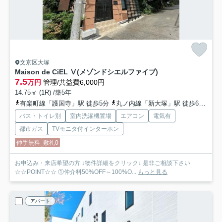
文京区大塚
Maison de CiEL Ⅴ(メゾンドシエルファイブ)
7.5
万円
管理/共益費6,000円
14.75㎡ (1R) /築5年
有楽町線「護国寺」駅 徒歩5分
丸ノ内線「新大塚」駅 徒歩6分
丸
バス・トイレ別
室内洗濯機置場
エアコン
電気有
都市ガス
TVモニタ付インターホン
仲手無料
敷礼0
お申込み・来店希望の方 ↓物件詳細をクリック↓ 是非ご相談下さい
☆☆POINT☆☆ ①仲介料50%OFF～100%O...
もっと見る
アパート