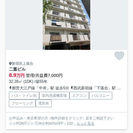
新宿区上落合
二葉ビル
8.9
万円
管理/共益費7,000円
32.28㎡ (1DK) /築55年
都営大江戸線「中井」駅 徒歩5分
西武新宿線「下落合」駅 徒歩7分
バス・トイレ別
室内洗濯機置場
エアコン
バルコニー
フローリング
電気有
お申込み・来店希望の方 ↓物件詳細をクリック↓ 是非ご相談下さい
☆☆POINT☆☆ ①仲介料60%OFF～100...
もっと見る