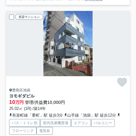
賃貸マンション
豊島区池袋
ヨモギダビル
10
万円
管理/共益費10,000円
25.02㎡ (1R) /築14年
有楽町線「要町」駅 徒歩3分
山手線「池袋」駅 徒歩12分
西武池袋
バス・トイレ別
室内洗濯機置場
エアコン
バルコニー
フローリング
電気有