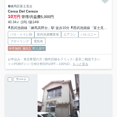
練馬区富士見台
Cerca Del Cerezo
10
万円
管理/共益費5,000円
40.34㎡ (1R) /築14年
西武池袋線「練馬高野台」駅 徒歩10分
西武池袋線「富士見台」駅 徒歩13分
バス・トイレ別
室内洗濯機置場
エアコン
バルコニー
フローリング
電気有
仲手無料
敷礼0
即入居可
お申込み・来店希望の方 ↓物件詳細をクリック↓ 是非ご相談下さい
☆☆POINT☆☆ ①仲介料50%OFF～100%O...
もっと見る
アパート