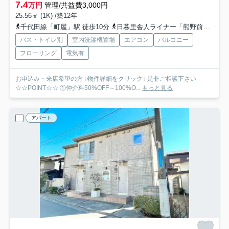
7.4
万円
管理/共益費3,000円
25.56㎡ (1K) /築12年
千代田線「町屋」駅 徒歩10分
日暮里舎人ライナー「熊野前」駅 徒歩7分
バス・トイレ別
室内洗濯機置場
エアコン
バルコニー
フローリング
電気有
お申込み・来店希望の方 ↓物件詳細をクリック↓ 是非ご相談下さい
☆☆POINT☆☆ ①仲介料50%OFF～100%O...
もっと見る
アパート