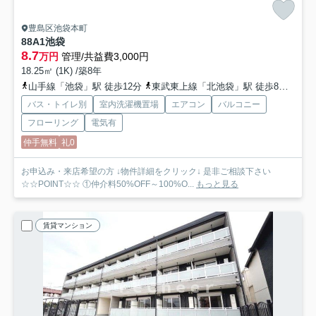
豊島区池袋本町
88A1池袋
8.7
万円
管理/共益費3,000円
18.25㎡ (1K) /築8年
山手線「池袋」駅 徒歩12分
東武東上線「北池袋」駅 徒歩8分
埼京
バス・トイレ別
室内洗濯機置場
エアコン
バルコニー
フローリング
電気有
仲手無料
礼0
お申込み・来店希望の方 ↓物件詳細をクリック↓ 是非ご相談下さい
☆☆POINT☆☆ ①仲介料50%OFF～100%O...
もっと見る
賃貸マンション