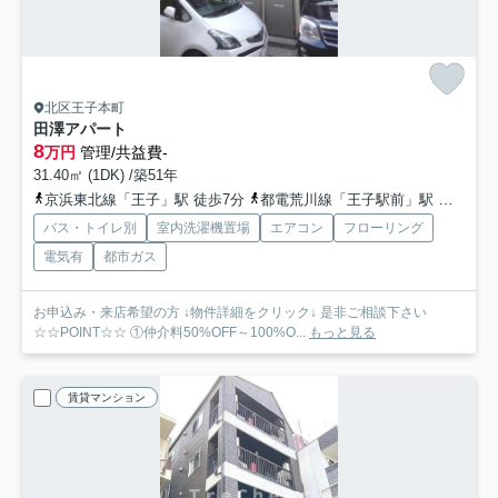
北区王子本町
田澤アパート
8
万円
管理/共益費-
31.40㎡ (1DK) /築51年
京浜東北線「王子」駅 徒歩7分
都電荒川線「王子駅前」駅 徒歩10分
バス・トイレ別
室内洗濯機置場
エアコン
フローリング
電気有
都市ガス
お申込み・来店希望の方 ↓物件詳細をクリック↓ 是非ご相談下さい
☆☆POINT☆☆ ①仲介料50%OFF～100%O...
もっと見る
賃貸マンション