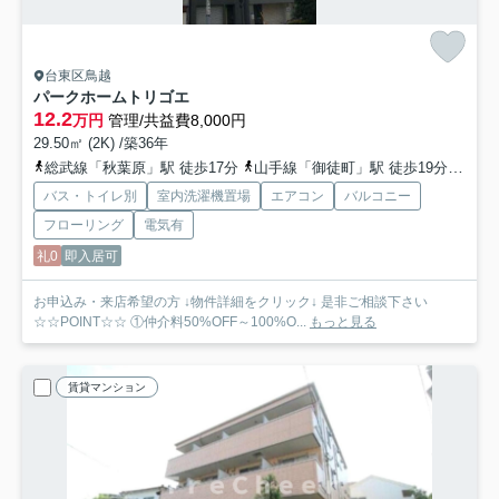
台東区鳥越
パークホームトリゴエ
12.2
万円
管理/共益費8,000円
29.50㎡ (2K) /築36年
総武線「秋葉原」駅 徒歩17分
山手線「御徒町」駅 徒歩19分
都営
バス・トイレ別
室内洗濯機置場
エアコン
バルコニー
フローリング
電気有
礼0
即入居可
お申込み・来店希望の方 ↓物件詳細をクリック↓ 是非ご相談下さい
☆☆POINT☆☆ ①仲介料50%OFF～100%O...
もっと見る
賃貸マンション