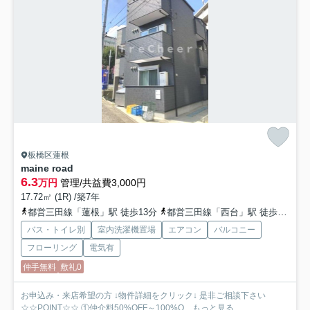
板橋区蓮根
maine road
6.3
万円
管理/共益費3,000円
17.72㎡ (1R) /築7年
都営三田線「蓮根」駅 徒歩13分
都営三田線「西台」駅 徒歩13分
バス・トイレ別
室内洗濯機置場
エアコン
バルコニー
フローリング
電気有
仲手無料
敷礼0
お申込み・来店希望の方 ↓物件詳細をクリック↓ 是非ご相談下さい
☆☆POINT☆☆ ①仲介料50%OFF～100%O...
もっと見る