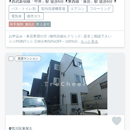
西武新宿線「中井」駅 徒歩6分
東西線「落合」駅 徒歩6分
総武線
バス・トイレ別
室内洗濯機置場
エアコン
フローリング
電気有
都市ガス
仲手無料
敷礼0
即入居可
お申込み・来店希望の方 ↓物件詳細をクリック↓ 是非ご相談下さい
☆☆POINT☆☆ ①仲介料50%OFF～100%O...
もっと見る
賃貸マンション
荒川区東尾久