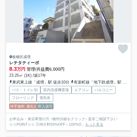
板橋区成増
レチタティーボ
8.3
万円
管理/共益費6,000円
23.25㎡ (1K) /築17年
東武東上線「成増」駅 徒歩10分
有楽町線「地下鉄成増」駅 徒歩10分
バス・トイレ別
室内洗濯機置場
エアコン
バルコニー
フローリング
電気有
仲手無料
敷礼0
即入居可
お申込み・来店希望の方 ↓物件詳細をクリック↓ 是非ご相談下さい
☆☆POINT☆☆ ①仲介料50%OFF～100%O...
もっと見る