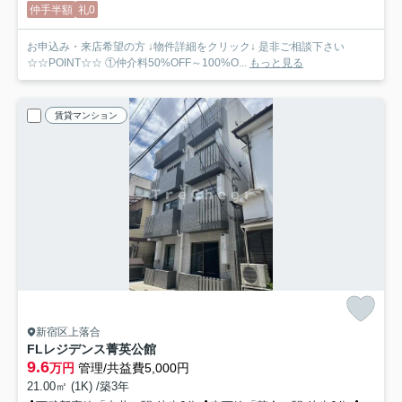
仲手半額
礼0
お申込み・来店希望の方 ↓物件詳細をクリック↓ 是非ご相談下さい
☆☆POINT☆☆ ①仲介料50%OFF～100%O...
もっと見る
賃貸マンション
新宿区上落合
FLレジデンス菁英公館
9.6
万円
管理/共益費5,000円
21.00㎡ (1K) /築3年