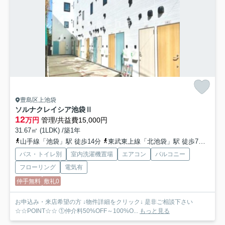
豊島区上池袋
ソルナクレイシア池袋Ⅱ
12
万円
管理/共益費15,000円
31.67㎡ (1LDK) /築1年
山手線「池袋」駅 徒歩14分
東武東上線「北池袋」駅 徒歩7分
埼京
バス・トイレ別
室内洗濯機置場
エアコン
バルコニー
フローリング
電気有
仲手無料
敷礼0
お申込み・来店希望の方 ↓物件詳細をクリック↓ 是非ご相談下さい
☆☆POINT☆☆ ①仲介料50%OFF～100%O...
もっと見る