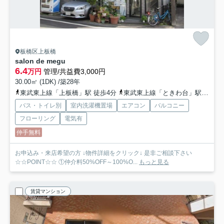
板橋区上板橋
salon de megu
6.4
万円
管理/共益費3,000円
30.00㎡ (1DK) /築28年
東武東上線「上板橋」駅 徒歩4分
東武東上線「ときわ台」駅 徒歩15分
バス・トイレ別
室内洗濯機置場
エアコン
バルコニー
フローリング
電気有
仲手無料
お申込み・来店希望の方 ↓物件詳細をクリック↓ 是非ご相談下さい
☆☆POINT☆☆ ①仲介料50%OFF～100%O...
もっと見る
賃貸マンション