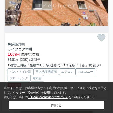
板橋区本町
ライフコア本町
10
万円
管理/共益費-
34.81㎡ (2DK) /築43年
都営三田線「板橋本町」駅 徒歩7分
埼京線「十条」駅 徒歩19分
東
バス・トイレ別
室内洗濯機置場
エアコン
バルコニー
フローリング
電気有
仲手無料
当サイトでは、お客様の当サイト利用状況把握、サービス向上検討を目的と
して、クッキー（Cookie）を使用しています。
お申込み・来店希望の方 ↓物件詳細をクリック↓ 是非ご相談下さい
詳しくは、当社の
「Cookieの取扱いについて」
をご確認ください。
☆☆POINT☆☆ ①仲介料50%OFF～100%O...
もっと見る
閉じる
検索条件を変更
まとめてお問い合わせ