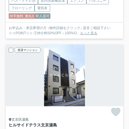
バス・トイレ別
室内洗濯機置場
エアコン
バルコニー
フローリング
電気有
仲手無料
敷礼0
即入居可
お申込み・来店希望の方 ↓物件詳細をクリック↓ 是非ご相談下さい
☆☆POINT☆☆ ①仲介料50%OFF～100%O...
もっと見る
賃貸マンション
文京区湯島
ヒルサイドテラス文京湯島