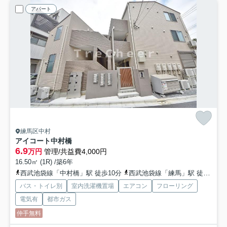
アパート
練馬区中村
アイコート中村橋
6.9
万円
管理/共益費4,000円
16.50㎡ (1R) /築6年
西武池袋線「中村橋」駅 徒歩10分
西武池袋線「練馬」駅 徒歩15分
バス・トイレ別
室内洗濯機置場
エアコン
フローリング
電気有
都市ガス
仲手無料