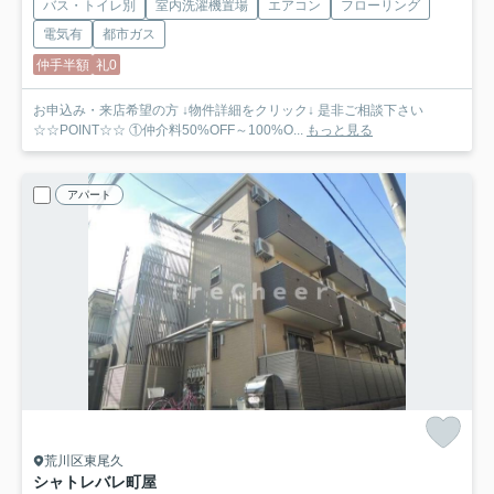
バス・トイレ別
室内洗濯機置場
エアコン
フローリング
電気有
都市ガス
仲手半額
礼0
お申込み・来店希望の方 ↓物件詳細をクリック↓ 是非ご相談下さい
☆☆POINT☆☆ ①仲介料50%OFF～100%O...
もっと見る
アパート
荒川区東尾久
シャトレバレ町屋