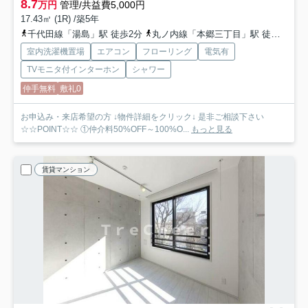
8.7
万円
管理/共益費5,000円
17.43㎡ (1R) /築5年
千代田線「湯島」駅 徒歩2分
丸ノ内線「本郷三丁目」駅 徒歩10分
室内洗濯機置場
エアコン
フローリング
電気有
TVモニタ付インターホン
シャワー
仲手無料
敷礼0
お申込み・来店希望の方 ↓物件詳細をクリック↓ 是非ご相談下さい
☆☆POINT☆☆ ①仲介料50%OFF～100%O...
もっと見る
賃貸マンション