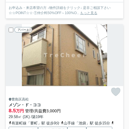
お申込み・来店希望の方 ↓物件詳細をクリック↓ 是非ご相談下さい
☆☆POINT☆☆ ①仲介料50%OFF～100%O...
もっと見る
アパート
豊島区高松
メゾン・ド・ココ
8.5
万円
管理/共益費3,000円
29.58㎡ (1K) /築19年
有楽町線「要町」駅 徒歩9分
山手線「池袋」駅 徒歩15分
東武東上