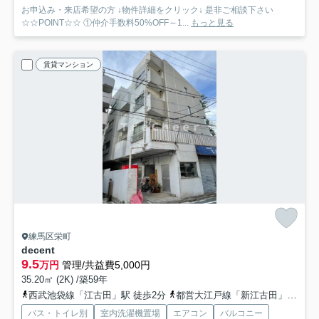
お申込み・来店希望の方 ↓物件詳細をクリック↓ 是非ご相談下さい
☆☆POINT☆☆ ①仲介手数料50%OFF～1...
もっと見る
賃貸マンション
練馬区栄町
decent
9.5
万円
管理/共益費5,000円
35.20㎡ (2K) /築59年
西武池袋線「江古田」駅 徒歩2分
都営大江戸線「新江古田」駅 徒歩8分
バス・トイレ別
室内洗濯機置場
エアコン
バルコニー