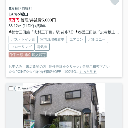
板橋区前野町
Largo城山
9
万円
管理/共益費5,000円
33.12㎡ (1LDK) /築8年
都営三田線「志村三丁目」駅 徒歩7分
都営三田線「志村坂上」駅 徒歩12分
バス・トイレ別
室内洗濯機置場
エアコン
バルコニー
フローリング
電気有
仲手半額
敷0
即入居可
お申込み・来店希望の方 ↓物件詳細をクリック↓ 是非ご相談下さい
☆☆POINT☆☆ ①仲介料50%OFF～100%O...
もっと見る
アパート