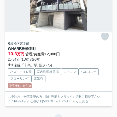
板橋区宮本町
WHARF板橋本町
10.3
万円
管理/共益費12,000円
25.34㎡ (1DK) /築3年
埼京線「十条」駅 徒歩27分
バス・トイレ別
室内洗濯機置場
エアコン
バルコニー
フローリング
電気有
仲手半額
敷礼0
お申込み・来店希望の方 ↓物件詳細をクリック↓ 是非ご相談下さい
☆☆POINT☆☆ ①仲介料50%OFF～100%O...
もっと見る