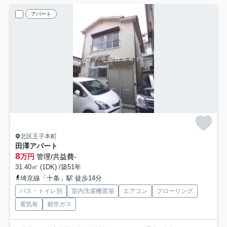
アパート
北区王子本町
田澤アパート
8
万円
管理/共益費-
31.40㎡ (1DK) /築51年
埼京線「十条」駅 徒歩14分
バス・トイレ別
室内洗濯機置場
エアコン
フローリング
電気有
都市ガス