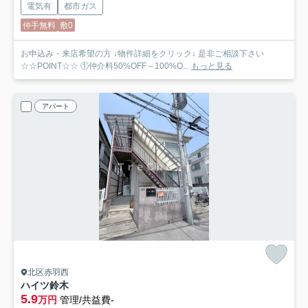
電気有
都市ガス
仲手無料
敷0
お申込み・来店希望の方 ↓物件詳細をクリック↓ 是非ご相談下さい
☆☆POINT☆☆ ①仲介料50%OFF～100%O...
もっと見る
アパート
北区赤羽西
ハイツ鈴木
5.9
万円
管理/共益費-