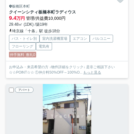
板橋区本町
クイーンシティ板橋本町ラディウス
9.4
万円
管理/共益費10,000円
29.48㎡ (1DK) /築19年
埼京線「十条」駅 徒歩18分
バス・トイレ別
室内洗濯機置場
エアコン
バルコニー
フローリング
電気有
仲手無料
敷礼0
お申込み・来店希望の方 ↓物件詳細をクリック↓ 是非ご相談下さい
☆☆POINT☆☆ ①仲介料50%OFF～100%O...
もっと見る
アパート