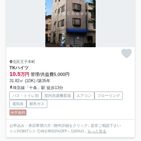
北区王子本町
TKハイツ
10.5
万円
管理/共益費5,000円
31.82㎡ (1DK) /築35年
埼京線「十条」駅 徒歩13分
バス・トイレ別
室内洗濯機置場
エアコン
フローリング
電気有
都市ガス
仲手無料
お申込み・来店希望の方 ↓物件詳細をクリック↓ 是非ご相談下さい
☆☆POINT☆☆ ①仲介料50%OFF～100%O...
もっと見る