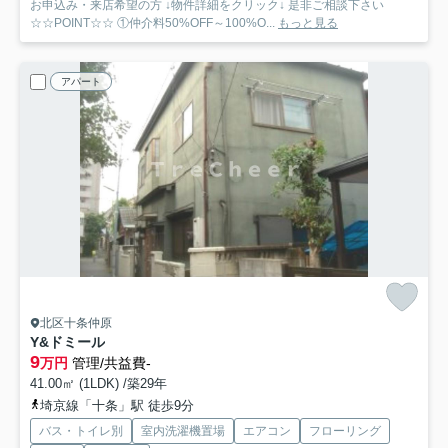
お申込み・来店希望の方 ↓物件詳細をクリック↓ 是非ご相談下さい
☆☆POINT☆☆ ①仲介料50%OFF～100%O...
もっと見る
アパート
北区十条仲原
Y&ドミール
9
万円
管理/共益費-
41.00㎡ (1LDK) /築29年
埼京線「十条」駅 徒歩9分
バス・トイレ別
室内洗濯機置場
エアコン
フローリング