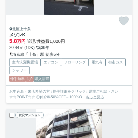
北区上十条
メゾンK
5.8
万円
管理/共益費1,000円
20.44㎡ (1DK) /築39年
埼京線「十条」駅 徒歩5分
室内洗濯機置場
エアコン
フローリング
電気有
都市ガス
シャワー
仲手無料
礼0
即入居可
お申込み・来店希望の方 ↓物件詳細をクリック↓ 是非ご相談下さい
☆☆POINT☆☆ ①仲介料50%OFF～100%O...
もっと見る
賃貸マンション