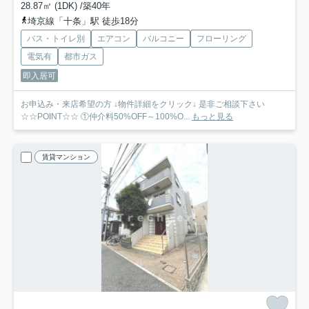
28.87㎡ (1DK) /築40年
埼京線「十条」駅 徒歩18分
バス・トイレ別
エアコン
バルコニー
フローリング
電気有
都市ガス
即入居可
お申込み・来店希望の方 ↓物件詳細をクリック↓ 是非ご相談下さい
☆☆POINT☆☆ ①仲介料50%OFF～100%O...
もっと見る
賃貸マンション