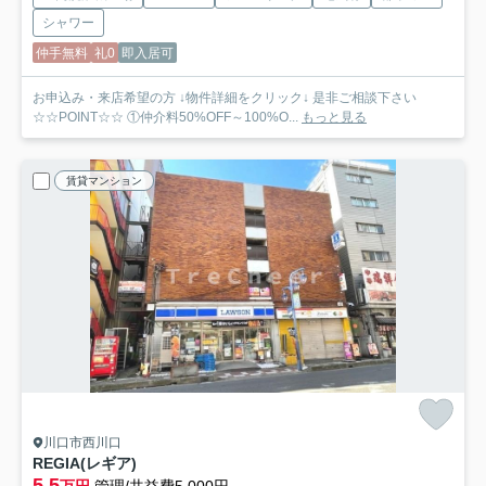
シャワー
仲手無料
礼0
即入居可
お申込み・来店希望の方 ↓物件詳細をクリック↓ 是非ご相談下さい
☆☆POINT☆☆ ①仲介料50%OFF～100%O...
もっと見る
賃貸マンション
川口市西川口
REGIA(レギア)
5.5
万円
管理/共益費5,000円