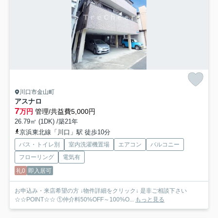
川口市金山町
アスナロ
7
万円
管理/共益費5,000円
26.79㎡ (1DK) /築21年
京浜東北線「川口」駅 徒歩10分
バス・トイレ別
室内洗濯機置場
エアコン
バルコニー
フローリング
電気有
礼0
即入居可
お申込み・来店希望の方 ↓物件詳細をクリック↓ 是非ご相談下さい
☆☆POINT☆☆ ①仲介料50%OFF～100%O...
もっと見る