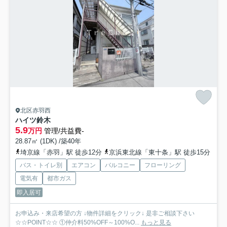
北区赤羽西
ハイツ鈴木
5.9
万円
管理/共益費-
28.87㎡ (1DK) /築40年
埼京線「赤羽」駅 徒歩12分
京浜東北線「東十条」駅 徒歩15分
バス・トイレ別
エアコン
バルコニー
フローリング
電気有
都市ガス
即入居可
お申込み・来店希望の方 ↓物件詳細をクリック↓ 是非ご相談下さい
☆☆POINT☆☆ ①仲介料50%OFF～100%O...
もっと見る