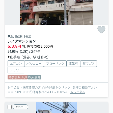
荒川区東日暮里
シノダマンション
6.3
万円
管理/共益費2,000円
24.96㎡ (1DK) /築47年
山手線「鶯谷」駅 徒歩9分
エアコン
バルコニー
フローリング
電気有
都市ガス
シャワー
仲手無料
礼0
即入居可
お申込み・来店希望の方 ↓物件詳細をクリック↓ 是非ご相談下さい
☆☆POINT☆☆ ①仲介料50%OFF～100%O...
もっと見る
アパート