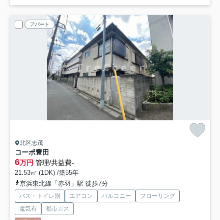
アパート
北区志茂
コーポ豊田
6
万円
管理/共益費-
21.53㎡ (1DK) /築55年
京浜東北線「赤羽」駅 徒歩7分
バス・トイレ別
エアコン
バルコニー
フローリング
電気有
都市ガス