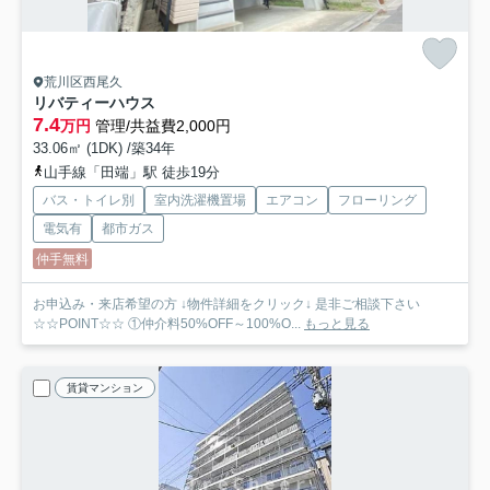
荒川区西尾久
リバティーハウス
7.4
万円
管理/共益費2,000円
33.06㎡ (1DK) /築34年
山手線「田端」駅 徒歩19分
バス・トイレ別
室内洗濯機置場
エアコン
フローリング
電気有
都市ガス
仲手無料
お申込み・来店希望の方 ↓物件詳細をクリック↓ 是非ご相談下さい
☆☆POINT☆☆ ①仲介料50%OFF～100%O...
もっと見る
賃貸マンション