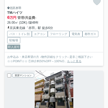
北区赤羽
TMハイツ
6
万円
管理/共益費-
26.00㎡ (1DK) /築48年
京浜東北線「赤羽」駅 徒歩6分
バス・トイレ別
エアコン
フローリング
電気有
都市ガス
駐輪場
即入居可
お申込み・来店希望の方 ↓物件詳細をクリック↓ 是非ご相談下さい
☆☆POINT☆☆ ①仲介料50%OFF～100%O...
もっと見る
賃貸マンション