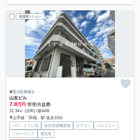
賃貸マンション
荒川区西尾久
山友ビル
7.8
万円
管理/共益費-
31.34㎡ (1DK) /築44年
山手線「田端」駅 徒歩10分
バス・トイレ別
室内洗濯機置場
エアコン
バルコニー
フローリング
電気有