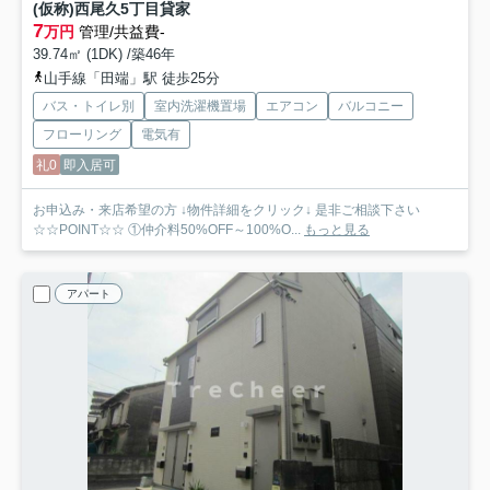
(仮称)西尾久5丁目貸家
7
万円
管理/共益費-
39.74㎡ (1DK) /築46年
山手線「田端」駅 徒歩25分
バス・トイレ別
室内洗濯機置場
エアコン
バルコニー
フローリング
電気有
礼0
即入居可
お申込み・来店希望の方 ↓物件詳細をクリック↓ 是非ご相談下さい
☆☆POINT☆☆ ①仲介料50%OFF～100%O...
もっと見る
アパート