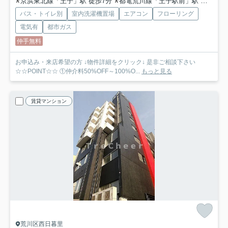
京浜東北線「王子」駅 徒歩7分
都電荒川線「王子駅前」駅 徒歩11分
バス・トイレ別
室内洗濯機置場
エアコン
フローリング
電気有
都市ガス
仲手無料
お申込み・来店希望の方 ↓物件詳細をクリック↓ 是非ご相談下さい
☆☆POINT☆☆ ①仲介料50%OFF～100%O...
もっと見る
賃貸マンション
荒川区西日暮里