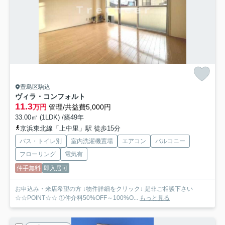
豊島区駒込
ヴィラ・コンフォルト
11.3
万円
管理/共益費5,000円
33.00㎡ (1LDK) /築49年
京浜東北線「上中里」駅 徒歩15分
バス・トイレ別
室内洗濯機置場
エアコン
バルコニー
フローリング
電気有
仲手無料
即入居可
お申込み・来店希望の方 ↓物件詳細をクリック↓ 是非ご相談下さい
☆☆POINT☆☆ ①仲介料50%OFF～100%O...
もっと見る