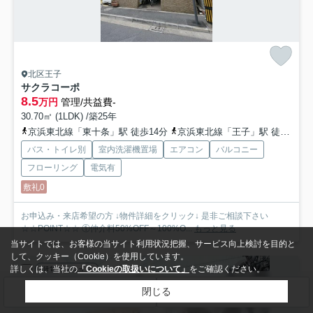
北区王子
サクラコーポ
8.5
万円
管理/共益費-
30.70㎡ (1LDK) /築25年
京浜東北線「東十条」駅 徒歩14分
京浜東北線「王子」駅 徒歩17分
バス・トイレ別
室内洗濯機置場
エアコン
バルコニー
フローリング
電気有
敷礼0
お申込み・来店希望の方 ↓物件詳細をクリック↓ 是非ご相談下さい
☆☆POINT☆☆ ①仲介料50%OFF～100%O...
もっと見る
当サイトでは、お客様の当サイト利用状況把握、サービス向上検討を目的と
して、クッキー（Cookie）を使用しています。
詳しくは、当社の
「Cookieの取扱いについて」
をご確認ください。
賃貸マンション
閉じる
検索条件を変更
まとめてお問い合わせ