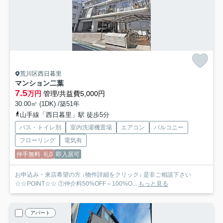
荒川区西日暮里
マンション二葉
7.5
万円
管理/共益費5,000円
30.00㎡ (1DK) /築51年
山手線「西日暮里」駅 徒歩5分
バス・トイレ別
室内洗濯機置場
エアコン
バルコニー
フローリング
電気有
仲手無料
礼0
即入居可
お申込み・来店希望の方 ↓物件詳細をクリック↓ 是非ご相談下さい
☆☆POINT☆☆ ①仲介料50%OFF～100%O...
もっと見る
アパート