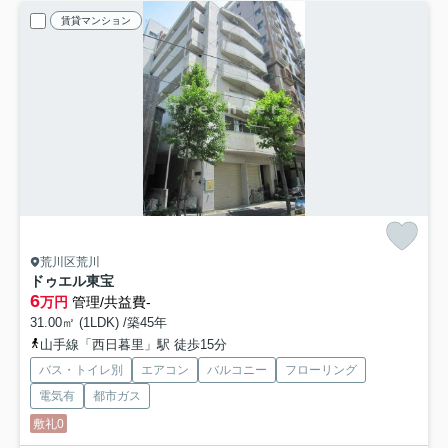
賃貸マンション
荒川区荒川
ドゥエル東宝
6
万円
管理/共益費-
31.00㎡ (1LDK) /築45年
山手線「西日暮里」駅 徒歩15分
バス・トイレ別
エアコン
バルコニー
フローリング
電気有
都市ガス
敷礼0