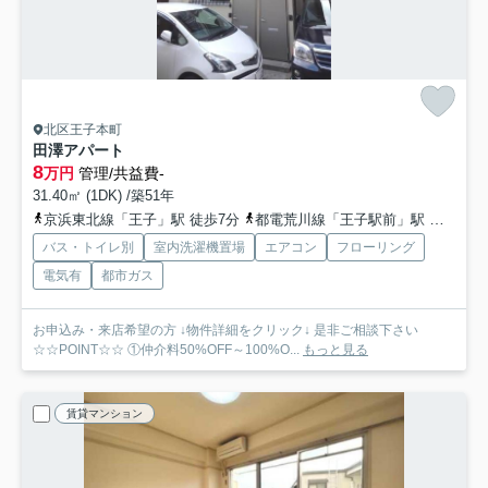
北区王子本町
田澤アパート
8
万円
管理/共益費-
31.40㎡ (1DK) /築51年
京浜東北線「王子」駅 徒歩7分
都電荒川線「王子駅前」駅 徒歩10分
バス・トイレ別
室内洗濯機置場
エアコン
フローリング
電気有
都市ガス
お申込み・来店希望の方 ↓物件詳細をクリック↓ 是非ご相談下さい
☆☆POINT☆☆ ①仲介料50%OFF～100%O...
もっと見る
賃貸マンション