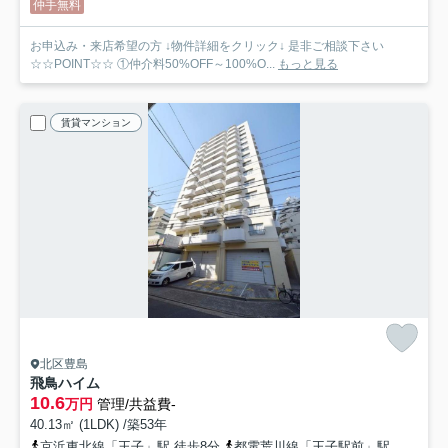
仲手無料
お申込み・来店希望の方 ↓物件詳細をクリック↓ 是非ご相談下さい
☆☆POINT☆☆ ①仲介料50%OFF～100%O...
もっと見る
賃貸マンション
北区豊島
飛鳥ハイム
10.6
万円
管理/共益費-
40.13㎡ (1LDK) /築53年
京浜東北線「王子」駅 徒歩8分
都電荒川線「王子駅前」駅 徒歩10分