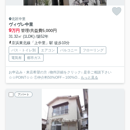
北区中里
ヴィヴレ中里
9
万円
管理/共益費5,000円
31.32㎡ (1LDK) /築52年
京浜東北線「上中里」駅 徒歩10分
バス・トイレ別
エアコン
バルコニー
フローリング
電気有
都市ガス
お申込み・来店希望の方 ↓物件詳細をクリック↓ 是非ご相談下さい
☆☆POINT☆☆ ①仲介料50%OFF～100%O...
もっと見る
アパート