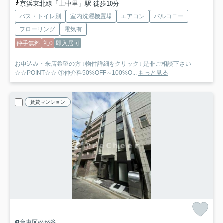
京浜東北線「上中里」駅 徒歩10分
バス・トイレ別
室内洗濯機置場
エアコン
バルコニー
フローリング
電気有
仲手無料
礼0
即入居可
お申込み・来店希望の方 ↓物件詳細をクリック↓ 是非ご相談下さい
☆☆POINT☆☆ ①仲介料50%OFF～100%O...
もっと見る
賃貸マンション
台東区松が谷