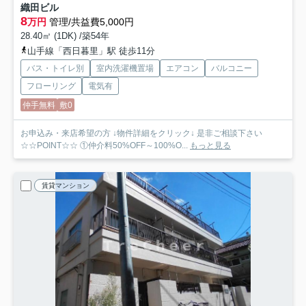
織田ビル
8
万円
管理/共益費5,000円
28.40㎡ (1DK) /築54年
山手線「西日暮里」駅 徒歩11分
バス・トイレ別
室内洗濯機置場
エアコン
バルコニー
フローリング
電気有
仲手無料
敷0
お申込み・来店希望の方 ↓物件詳細をクリック↓ 是非ご相談下さい
☆☆POINT☆☆ ①仲介料50%OFF～100%O...
もっと見る
賃貸マンション