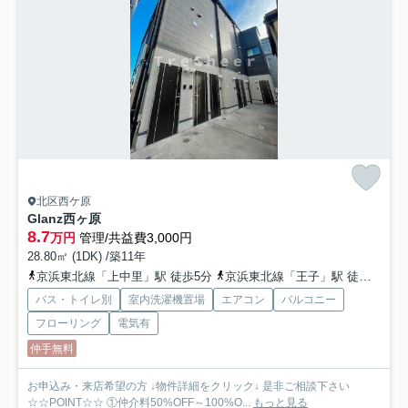
北区西ケ原
Glanz西ヶ原
8.7
万円
管理/共益費3,000円
28.80㎡ (1DK) /築11年
京浜東北線「上中里」駅 徒歩5分
京浜東北線「王子」駅 徒歩9分
バス・トイレ別
室内洗濯機置場
エアコン
バルコニー
フローリング
電気有
仲手無料
お申込み・来店希望の方 ↓物件詳細をクリック↓ 是非ご相談下さい
☆☆POINT☆☆ ①仲介料50%OFF～100%O...
もっと見る