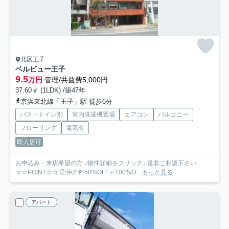
北区王子
ベルビュー王子
9.5
万円
管理/共益費5,000円
37.60㎡ (1LDK) /築47年
京浜東北線「王子」駅 徒歩6分
バス・トイレ別
室内洗濯機置場
エアコン
バルコニー
フローリング
電気有
即入居可
お申込み・来店希望の方 ↓物件詳細をクリック↓ 是非ご相談下さい
☆☆POINT☆☆ ①仲介料50%OFF～100%O...
もっと見る
アパート