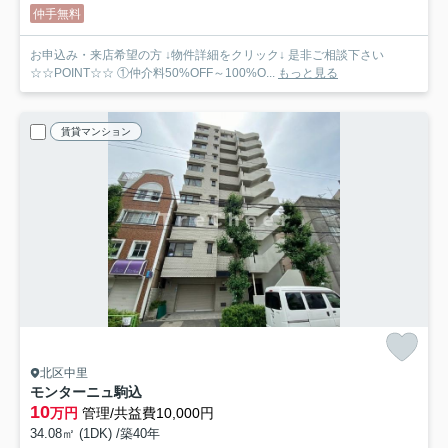
仲手無料
お申込み・来店希望の方 ↓物件詳細をクリック↓ 是非ご相談下さい
☆☆POINT☆☆ ①仲介料50%OFF～100%O...
もっと見る
賃貸マンション
北区中里
モンターニュ駒込
10
万円
管理/共益費10,000円
34.08㎡ (1DK) /築40年