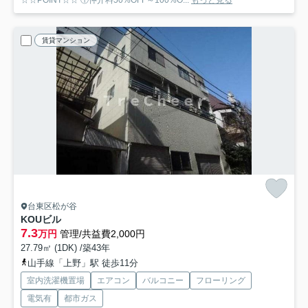
☆☆POINT☆☆ ①仲介料50%OFF～100%O...
もっと見る
賃貸マンション
台東区松が谷
KOUビル
7.3
万円
管理/共益費2,000円
27.79㎡ (1DK) /築43年
山手線「上野」駅 徒歩11分
室内洗濯機置場
エアコン
バルコニー
フローリング
電気有
都市ガス