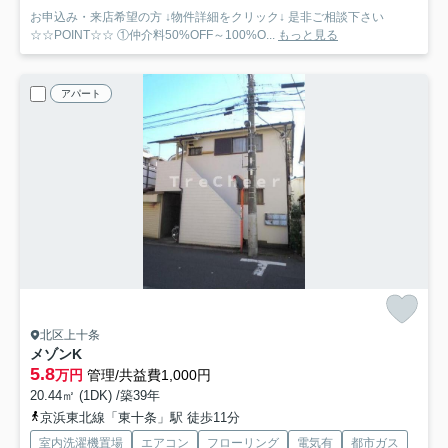
お申込み・来店希望の方 ↓物件詳細をクリック↓ 是非ご相談下さい
☆☆POINT☆☆ ①仲介料50%OFF～100%O...
もっと見る
アパート
北区上十条
メゾンK
5.8
万円
管理/共益費1,000円
20.44㎡ (1DK) /築39年
京浜東北線「東十条」駅 徒歩11分
室内洗濯機置場
エアコン
フローリング
電気有
都市ガス