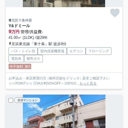
北区十条仲原
Y&ドミール
9
万円
管理/共益費-
41.00㎡ (1LDK) /築29年
京浜東北線「東十条」駅 徒歩9分
バス・トイレ別
室内洗濯機置場
エアコン
フローリング
電気有
都市ガス
仲手無料
敷0
お申込み・来店希望の方 ↓物件詳細をクリック↓ 是非ご相談下さい
☆☆POINT☆☆ ①仲介料50%OFF～100%O...
もっと見る
賃貸マンション