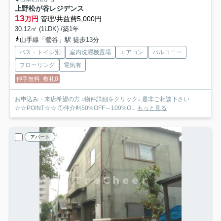
上野松が谷レジデンス
13
万円
管理/共益費5,000円
30.12㎡ (1LDK) /築1年
山手線「鶯谷」駅 徒歩13分
バス・トイレ別
室内洗濯機置場
エアコン
バルコニー
フローリング
電気有
仲手無料
敷礼0
お申込み・来店希望の方 ↓物件詳細をクリック↓ 是非ご相談下さい
☆☆POINT☆☆ ①仲介料50%OFF～100%O...
もっと見る
アパート