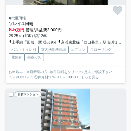
北区田端
ソレイユ田端
8.5
万円
管理/共益費2,000円
28.25㎡ (1DK) /築12年
山手線「田端」駅 徒歩9分
京浜東北線「西日暮里」駅 徒歩13分
バス・トイレ別
室内洗濯機置場
エアコン
フローリング
電気有
都市ガス
お申込み・来店希望の方 ↓物件詳細をクリック↓ 是非ご相談下さい
☆☆POINT☆☆ ①仲介料50%OFF～100%O...
もっと見る
賃貸マンション