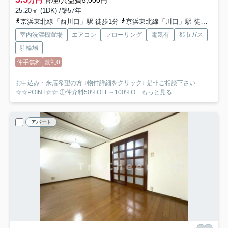
25.20㎡ (1DK) /築57年
京浜東北線「西川口」駅 徒歩1分
京浜東北線「川口」駅 徒歩25分
室内洗濯機置場
エアコン
フローリング
電気有
都市ガス
駐輪場
仲手無料
敷礼0
お申込み・来店希望の方 ↓物件詳細をクリック↓ 是非ご相談下さい
☆☆POINT☆☆ ①仲介料50%OFF～100%O...
もっと見る
アパート