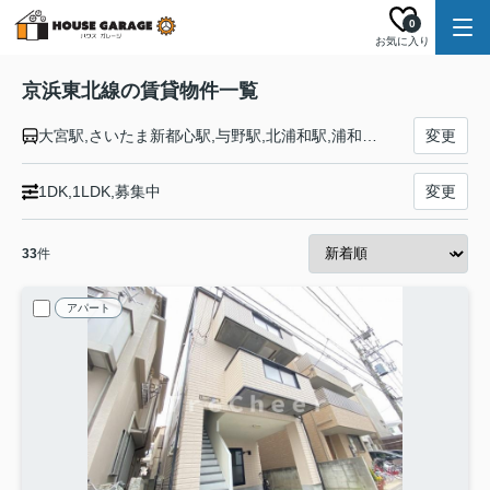
0
お気に入り
京浜東北線の賃貸物件一覧
大宮駅,さいたま新都心駅,与野駅,北浦和駅,浦和駅,南浦和駅,蕨駅,西川口駅,川口駅,赤羽駅,東十条駅,王子駅,上中里駅,田端駅,西日暮里駅,日暮里駅,鶯谷駅,上野駅,御徒町駅,秋葉原駅,神田駅,東京駅,有楽町駅,新橋駅,浜松町駅,田町駅,高輪ゲートウェイ駅,品川駅,大井町駅,大森駅,蒲田駅,川崎駅,鶴見駅,新子安駅,東神奈川駅,横浜駅,桜木町駅,関内駅,石川町駅,山手駅,根岸駅,磯子駅,新杉田駅,洋光台駅,港南台駅,本郷台駅,大船駅
変更
1DK,1LDK,募集中
変更
33
件
アパート