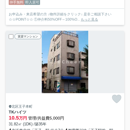
仲手無料
即入居可
お申込み・来店希望の方 ↓物件詳細をクリック↓ 是非ご相談下さい
☆☆POINT☆☆ ①仲介料50%OFF～100%O...
もっと見る
賃貸マンション
北区王子本町
TKハイツ
10.5
万円
管理/共益費5,000円
31.82㎡ (1DK) /築35年