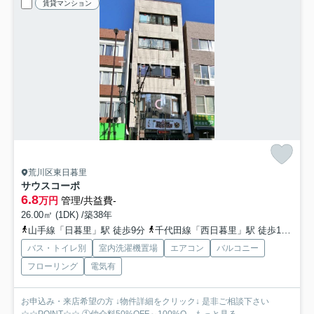
賃貸マンション
荒川区東日暮里
サウスコーポ
6.8
万円
管理/共益費-
26.00㎡ (1DK) /築38年
山手線「日暮里」駅 徒歩9分
千代田線「西日暮里」駅 徒歩15分
バス・トイレ別
室内洗濯機置場
エアコン
バルコニー
フローリング
電気有
お申込み・来店希望の方 ↓物件詳細をクリック↓ 是非ご相談下さい