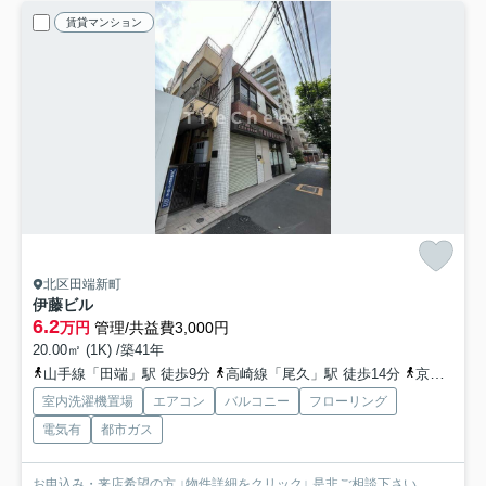
賃貸マンション
北区田端新町
伊藤ビル
6.2
万円
管理/共益費3,000円
20.00㎡ (1K) /築41年
山手線「田端」駅 徒歩9分
高崎線「尾久」駅 徒歩14分
京浜東北線「西日暮里」駅 徒歩17分
室内洗濯機置場
エアコン
バルコニー
フローリング
電気有
都市ガス
お申込み・来店希望の方 ↓物件詳細をクリック↓ 是非ご相談下さい