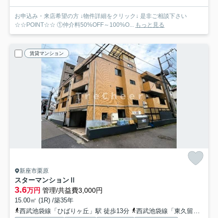
お申込み・来店希望の方 ↓物件詳細をクリック↓ 是非ご相談下さい
☆☆POINT☆☆ ①仲介料50%OFF～100%O...
もっと見る
賃貸マンション
新座市栗原
スターマンションⅡ
3.6
万円
管理/共益費3,000円
15.00㎡ (1R) /築35年
西武池袋線「ひばりヶ丘」駅 徒歩13分
西武池袋線「東久留米」駅 徒歩20分