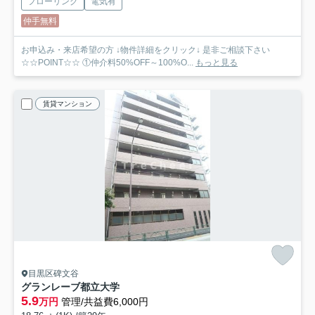
フローリング
電気有
仲手無料
お申込み・来店希望の方 ↓物件詳細をクリック↓ 是非ご相談下さい
☆☆POINT☆☆ ①仲介料50%OFF～100%O...
もっと見る
賃貸マンション
目黒区碑文谷
グランレーブ都立大学
5.9
万円
管理/共益費6,000円