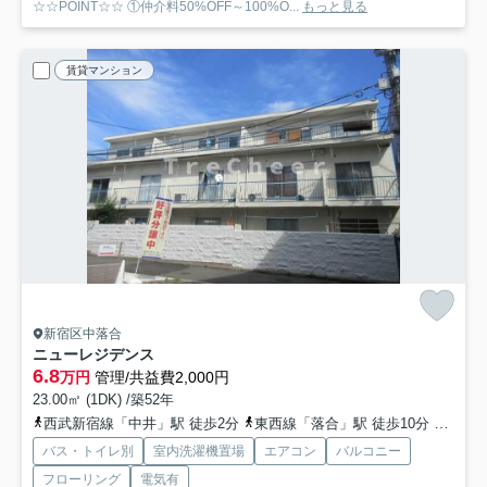
☆☆POINT☆☆ ①仲介料50%OFF～100%O...
もっと見る
賃貸マンション
新宿区中落合
ニューレジデンス
6.8
万円
管理/共益費2,000円
23.00㎡ (1DK) /築52年
西武新宿線「中井」駅 徒歩2分
東西線「落合」駅 徒歩10分
都営大
バス・トイレ別
室内洗濯機置場
エアコン
バルコニー
フローリング
電気有