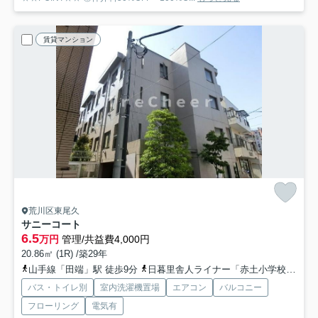
賃貸マンション
荒川区東尾久
サニーコート
6.5
万円
管理/共益費4,000円
20.86㎡ (1R) /築29年
山手線「田端」駅 徒歩9分
日暮里舎人ライナー「赤土小学校前」駅 徒歩7分
バス・トイレ別
室内洗濯機置場
エアコン
バルコニー
フローリング
電気有