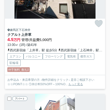
練馬区下石神井
クアルト上井草
4.5
万円
管理/共益費5,000円
13.00㎡ (1R) /築41年
西武新宿線「上井草」駅 徒歩5分
西武新宿線「上石神井」駅 徒歩15分
エアコン
バルコニー
フローリング
電気有
都市ガス
駐輪場
仲手無料
敷礼0
お申込み・来店希望の方 ↓物件詳細をクリック↓ 是非ご相談下さい
☆☆POINT☆☆ ①仲介料50%OFF～100%O...
もっと見る
アパート