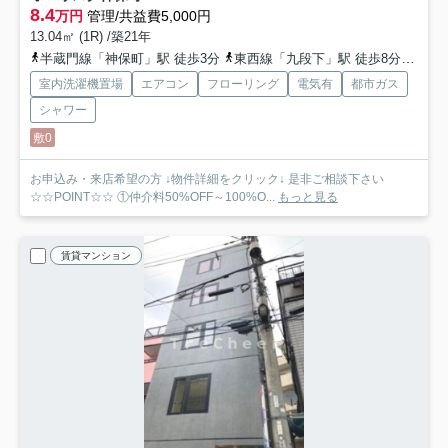
8.4
万円
管理/共益費5,000円
13.04㎡ (1R) /築21年
半蔵門線「神保町」駅 徒歩3分
東西線「九段下」駅 徒歩8分
中央
室内洗濯機置場
エアコン
フローリング
電気有
都市ガス
シャワー
敷0
お申込み・来店希望の方 ↓物件詳細をクリック↓ 是非ご相談下さい
☆☆POINT☆☆ ①仲介料50%OFF～100%O...
もっと見る
賃貸マンション