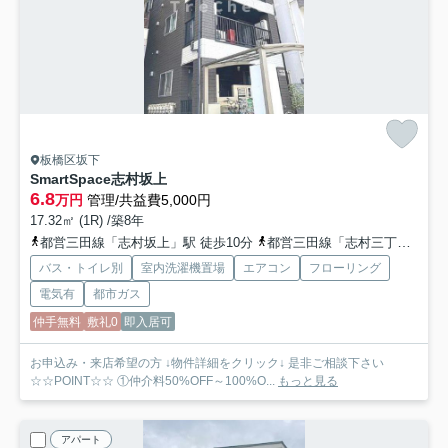
板橋区坂下
SmartSpace志村坂上
6.8
万円
管理/共益費5,000円
17.32㎡ (1R) /築8年
都営三田線「志村坂上」駅 徒歩10分
都営三田線「志村三丁目」駅 徒歩10分
バス・トイレ別
室内洗濯機置場
エアコン
フローリング
電気有
都市ガス
仲手無料
敷礼0
即入居可
お申込み・来店希望の方 ↓物件詳細をクリック↓ 是非ご相談下さい
☆☆POINT☆☆ ①仲介料50%OFF～100%O...
もっと見る
アパート