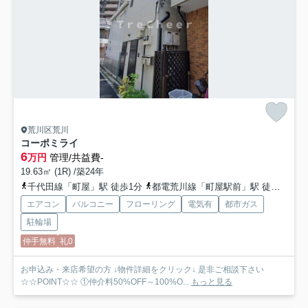
荒川区荒川
コーポミライ
6
万円
管理/共益費-
19.63㎡ (1R) /築24年
千代田線「町屋」駅 徒歩1分
都電荒川線「町屋駅前」駅 徒歩1分
エアコン
バルコニー
フローリング
電気有
都市ガス
駐輪場
仲手無料
礼0
お申込み・来店希望の方 ↓物件詳細をクリック↓ 是非ご相談下さい
☆☆POINT☆☆ ①仲介料50%OFF～100%O...
もっと見る