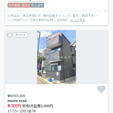
仲手無料
敷礼0
即入居可
お申込み・来店希望の方 ↓物件詳細をクリック↓ 是非ご相談下さい
☆☆POINT☆☆ ①仲介料50%OFF～100%O...
もっと見る
アパート
板橋区蓮根
maine road
6.3
万円
管理/共益費3,000円
17.72㎡ (1R) /築7年