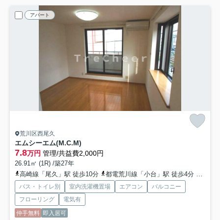
アパート
荒川区西尾久
エムシーエム(M.C.M)
7.8
万円
管理/共益費2,000円
26.91㎡ (1R) /築27年
高崎線「尾久」駅 徒歩10分
都電荒川線「小台」駅 徒歩4分
山手線
バス・トイレ別
室内洗濯機置場
エアコン
バルコニー
フローリング
電気有
仲手無料
即入居可