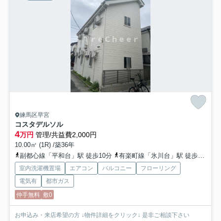
練馬区早宮
コスタデルソル
4
万円
管理/共益費2,000円
10.00㎡ (1R) /築36年
副都心線「平和台」駅 徒歩10分
有楽町線「氷川台」駅 徒歩13分
室内洗濯機置場
エアコン
バルコニー
フローリング
電気有
都市ガス
仲手無料
敷0
お申込み・来店希望の方 ↓物件詳細をクリック↓ 是非ご相談下さい