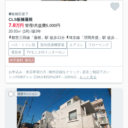
板橋区坂下
CLS板橋蓮根
7.8
万円
管理/共益費5,000円
20.03㎡ (1R) /築3年
都営三田線「蓮根」駅 徒歩11分
埼京線「浮間舟渡」駅 徒歩15分
バス・トイレ別
室内洗濯機置場
エアコン
フローリング
電気有
TVモニタ付インターホン
仲手無料
敷礼0
お申込み・来店希望の方 ↓物件詳細をクリック↓ 是非ご相談下さい
☆☆POINT☆☆ ①仲介料50%OFF～100%O...
もっと見る
賃貸マンション