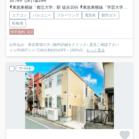
18.76㎡ (1K) /築29年
東急東横線「都立大学」駅 徒歩10分
東急東横線「学芸大学」駅 徒歩12分
エアコン
バルコニー
フローリング
電気有
都市ガス
駐輪場
仲手無料
礼0
お申込み・来店希望の方 ↓物件詳細をクリック↓ 是非ご相談下さい
☆☆POINT☆☆ ①仲介料60%OFF～100%O...
もっと見る
アパート