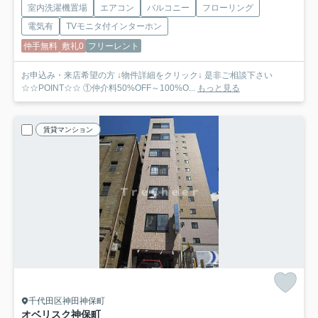
室内洗濯機置場
エアコン
バルコニー
フローリング
電気有
TVモニタ付インターホン
仲手無料
敷礼0
フリーレント
お申込み・来店希望の方 ↓物件詳細をクリック↓ 是非ご相談下さい
☆☆POINT☆☆ ①仲介料50%OFF～100%O...
もっと見る
賃貸マンション
千代田区神田神保町
オベリスク神保町