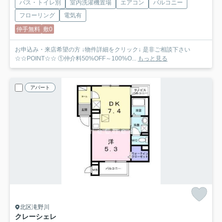
バス・トイレ別
室内洗濯機置場
エアコン
バルコニー
フローリング
電気有
仲手無料
敷0
お申込み・来店希望の方 ↓物件詳細をクリック↓ 是非ご相談下さい
☆☆POINT☆☆ ①仲介料50%OFF～100%O...
もっと見る
アパート
北区滝野川
クレーシェレ