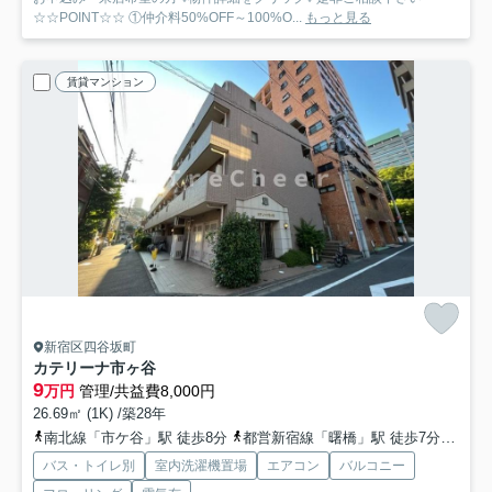
☆☆POINT☆☆ ①仲介料50%OFF～100%O...
もっと見る
賃貸マンション
新宿区四谷坂町
カテリーナ市ヶ谷
9
万円
管理/共益費8,000円
26.69㎡ (1K) /築28年
南北線「市ケ谷」駅 徒歩8分
都営新宿線「曙橋」駅 徒歩7分
丸ノ
バス・トイレ別
室内洗濯機置場
エアコン
バルコニー