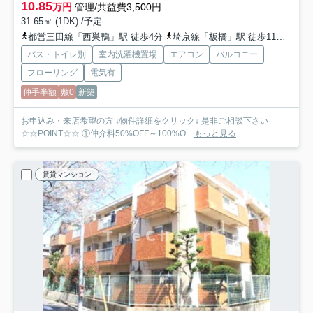
10.85
万円
管理/共益費3,500円
31.65㎡ (1DK) /予定
都営三田線「西巣鴨」駅 徒歩4分
埼京線「板橋」駅 徒歩11分
東武
バス・トイレ別
室内洗濯機置場
エアコン
バルコニー
フローリング
電気有
仲手半額
敷0
新築
お申込み・来店希望の方 ↓物件詳細をクリック↓ 是非ご相談下さい
☆☆POINT☆☆ ①仲介料50%OFF～100%O...
もっと見る
賃貸マンション