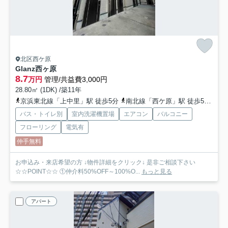
北区西ケ原
Glanz西ヶ原
8.7
万円
管理/共益費3,000円
28.80㎡ (1DK) /築11年
京浜東北線「上中里」駅 徒歩5分
南北線「西ケ原」駅 徒歩5分
京
バス・トイレ別
室内洗濯機置場
エアコン
バルコニー
フローリング
電気有
仲手無料
お申込み・来店希望の方 ↓物件詳細をクリック↓ 是非ご相談下さい
☆☆POINT☆☆ ①仲介料50%OFF～100%O...
もっと見る
アパート