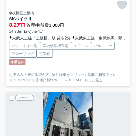
板橋区上板橋
SKハイツⅡ
8.2
万円
管理/共益費3,000円
34.70㎡ (2K) /築41年
東武東上線「上板橋」駅 徒歩2分
東武東上線「東武練馬」駅 徒歩15分
バス・トイレ別
室内洗濯機置場
エアコン
バルコニー
フローリング
電気有
仲手無料
お申込み・来店希望の方 ↓物件詳細をクリック↓ 是非ご相談下さい
☆☆POINT☆☆ ①仲介料50%OFF～100%O...
もっと見る
アパート