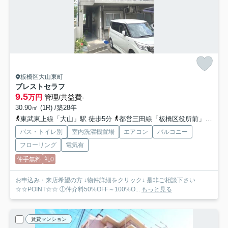
板橋区大山東町
ブレストセラフ
9.5
万円
管理/共益費-
30.90㎡ (1R) /築28年
東武東上線「大山」駅 徒歩5分
都営三田線「板橋区役所前」駅 徒歩6分
バス・トイレ別
室内洗濯機置場
エアコン
バルコニー
フローリング
電気有
仲手無料
礼0
お申込み・来店希望の方 ↓物件詳細をクリック↓ 是非ご相談下さい
☆☆POINT☆☆ ①仲介料50%OFF～100%O...
もっと見る
賃貸マンション