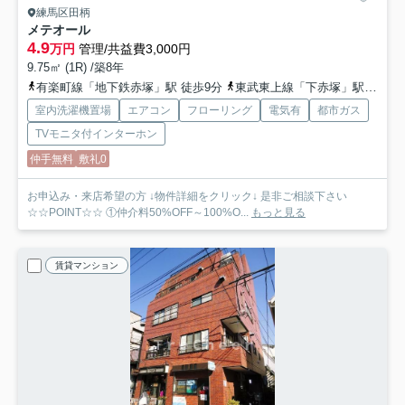
練馬区田柄
メテオール
4.9
万円
管理/共益費3,000円
9.75㎡ (1R) /築8年
有楽町線「地下鉄赤塚」駅 徒歩9分
東武東上線「下赤塚」駅 徒歩12分
室内洗濯機置場
エアコン
フローリング
電気有
都市ガス
TVモニタ付インターホン
仲手無料
敷礼0
お申込み・来店希望の方 ↓物件詳細をクリック↓ 是非ご相談下さい
☆☆POINT☆☆ ①仲介料50%OFF～100%O...
もっと見る
賃貸マンション