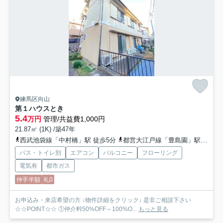
練馬区向山
第１ハウスとき
5.4
万円
管理/共益費1,000円
21.87㎡ (1K) /築47年
西武池袋線「中村橋」駅 徒歩5分
都営大江戸線「豊島園」駅 徒歩17分
バス・トイレ別
エアコン
バルコニー
フローリング
電気有
都市ガス
仲手半額
礼0
お申込み・来店希望の方 ↓物件詳細をクリック↓ 是非ご相談下さい
☆☆POINT☆☆ ①仲介料50%OFF～100%O...
もっと見る