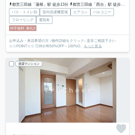
都営三田線「蓮根」駅 徒歩13分
都営三田線「西台」駅 徒歩13分
バス・トイレ別
室内洗濯機置場
エアコン
バルコニー
フローリング
電気有
仲手無料
敷礼0
お申込み・来店希望の方 ↓物件詳細をクリック↓ 是非ご相談下さい
☆☆POINT☆☆ ①仲介料50%OFF～100%O...
もっと見る
賃貸マンション