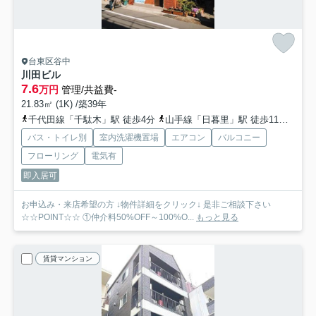
台東区谷中
川田ビル
7.6
万円
管理/共益費-
21.83㎡ (1K) /築39年
千代田線「千駄木」駅 徒歩4分
山手線「日暮里」駅 徒歩11分
南北
バス・トイレ別
室内洗濯機置場
エアコン
バルコニー
フローリング
電気有
即入居可
お申込み・来店希望の方 ↓物件詳細をクリック↓ 是非ご相談下さい
☆☆POINT☆☆ ①仲介料50%OFF～100%O...
もっと見る
賃貸マンション