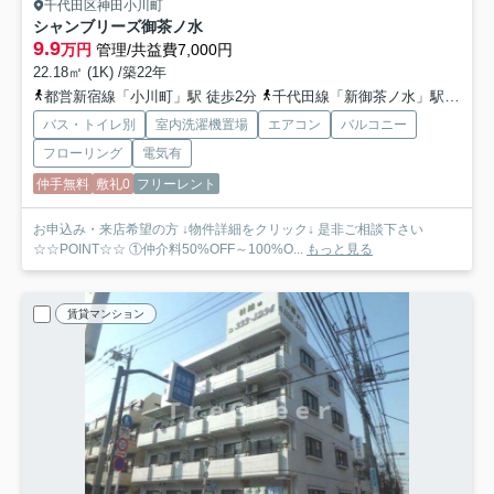
千代田区神田小川町
シャンブリーズ御茶ノ水
9.9
万円
管理/共益費7,000円
22.18㎡ (1K) /築22年
都営新宿線「小川町」駅 徒歩2分
千代田線「新御茶ノ水」駅 徒歩5分
バス・トイレ別
室内洗濯機置場
エアコン
バルコニー
フローリング
電気有
仲手無料
敷礼0
フリーレント
お申込み・来店希望の方 ↓物件詳細をクリック↓ 是非ご相談下さい
☆☆POINT☆☆ ①仲介料50%OFF～100%O...
もっと見る
賃貸マンション