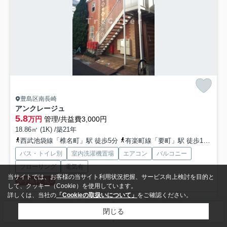
豊島区南長崎
アンクレージュ
5.8
万円
管理/共益費3,000円
18.86㎡ (1K) /築21年
西武池袋線「椎名町」駅 徒歩5分
有楽町線「要町」駅 徒歩17分
都
バス・トイレ別
室内洗濯機置場
エアコン
バルコニー
フローリング
電気有
当サイトでは、お客様の当サイト利用状況把握、サービス向上検討を目的と
仲手無料
礼0
して、クッキー（Cookie）を使用しています。
詳しくは、当社の
「Cookieの取扱いについて」
をご確認ください。
お申込み・来店希望の方 ↓物件詳細をクリック↓ 是非ご相談下さい
閉じる
☆☆POINT☆☆ ①仲介料50%OFF～100%O...
もっと見る
検索条件を変更
まとめてお問い合わせ