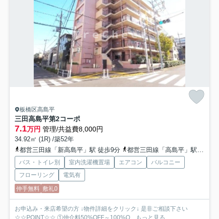
板橋区高島平
三田高島平第2コーポ
7.1
万円
管理/共益費8,000円
34.92㎡ (1R) /築52年
都営三田線「新高島平」駅 徒歩9分
都営三田線「高島平」駅 徒歩17分
バス・トイレ別
室内洗濯機置場
エアコン
バルコニー
フローリング
電気有
仲手無料
敷礼0
お申込み・来店希望の方 ↓物件詳細をクリック↓ 是非ご相談下さい
☆☆POINT☆☆ ①仲介料50%OFF～100%O...
もっと見る