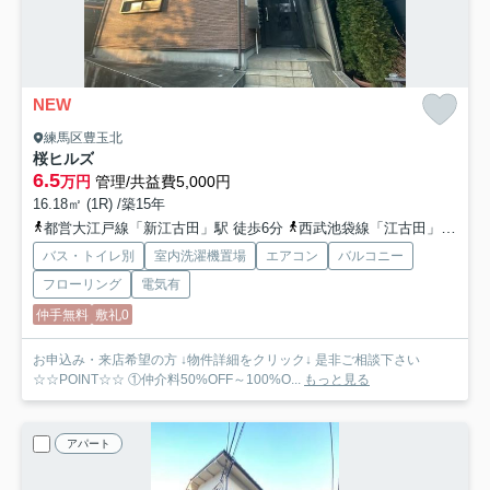
NEW
練馬区豊玉北
桜ヒルズ
6.5
万円
管理/共益費5,000円
16.18㎡ (1R) /築15年
都営大江戸線「新江古田」駅 徒歩6分
西武池袋線「江古田」駅 徒歩9分
バス・トイレ別
室内洗濯機置場
エアコン
バルコニー
フローリング
電気有
仲手無料
敷礼0
お申込み・来店希望の方 ↓物件詳細をクリック↓ 是非ご相談下さい
☆☆POINT☆☆ ①仲介料50%OFF～100%O...
もっと見る
アパート