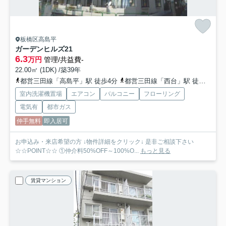
板橋区高島平
ガーデンヒルズ21
6.3
万円
管理/共益費-
22.00㎡ (1DK) /築39年
都営三田線「高島平」駅 徒歩4分
都営三田線「西台」駅 徒歩14分
室内洗濯機置場
エアコン
バルコニー
フローリング
電気有
都市ガス
仲手無料
即入居可
お申込み・来店希望の方 ↓物件詳細をクリック↓ 是非ご相談下さい
☆☆POINT☆☆ ①仲介料50%OFF～100%O...
もっと見る
賃貸マンション