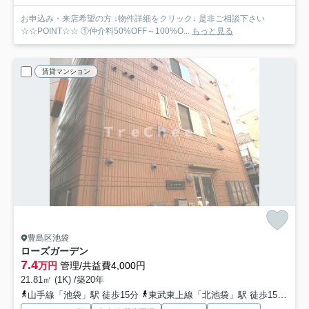
お申込み・来店希望の方 ↓物件詳細をクリック↓ 是非ご相談下さい
☆☆POINT☆☆ ①仲介料50%OFF～100%O...
もっと見る
賃貸マンション
豊島区池袋
ローズガーデン
7.4
万円
管理/共益費4,000円
21.81㎡ (1K) /築20年
山手線「池袋」駅 徒歩15分
東武東上線「北池袋」駅 徒歩15分
東