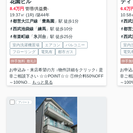
花園ビル
ティ
8.4
万円
管理/共益費-
6.6
万
19.37㎡ (1R) /築44年
10.58
都営大江戸線
「
豊島園
」駅 徒歩1分
西武
西武池袋線
「
練馬
」駅 徒歩10分
都営
有楽町線
「
氷川台
」駅 徒歩25分
西武
室内洗濯機置場
エアコン
バルコニー
室内
フローリング
電気有
都市ガス
電気
仲手無料
敷礼0
仲手無
お申込み・来店希望の方 ↓物件詳細をクリック↓ 是
お申込
非ご相談下さい ☆☆POINT☆☆ ①仲介料50%OFF
非ご相
～100%O...
もっと見る
～100%
アパート