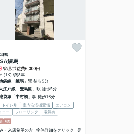
区
練馬
ASA練馬
円
管理/共益費6,000円
㎡ (1K) /築8年
池袋線
「
練馬
」駅 徒歩5分
大江戸線
「
豊島園
」駅 徒歩5分
池袋線
「
中村橋
」駅 徒歩16分
・トイレ別
室内洗濯機置場
エアコン
コニー
フローリング
電気有
額
敷0
み・来店希望の方 ↓物件詳細をクリック↓ 是