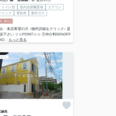
・トイレ別
室内洗濯機置場
エアコン
ーリング
電気有
都市ガス
料
敷礼0
み・来店希望の方 ↓物件詳細をクリック↓ 是
談下さい ☆☆POINT☆☆ ①仲介料50%OFF
O...
もっと見る
パート
区
練馬