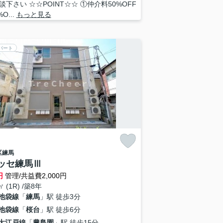
談下さい ☆☆POINT☆☆ ①仲介料50%OFF
O...
もっと見る
パート
区
練馬
ッセ練馬Ⅲ
円
管理/共益費2,000円
㎡ (1R) /築8年
池袋線
「
練馬
」駅 徒歩3分
池袋線
「
桜台
」駅 徒歩6分
大江戸線
「
豊島園
」駅 徒歩15分