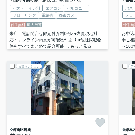
バス・トイレ別
エアコン
バルコニー
バス
フローリング
電気有
都市ガス
フロ
仲手無料
即入居可
仲手無
来店・電話問合せ限定仲介料0円♪ ●内覧現地対
お申込
応・オンライン内見が可能物件あり ●他社掲載物
非ご相
件もすべてまとめて紹介可能 ...
もっと見る
～100%
賃貸マンション
ア
練馬区
練馬
練馬