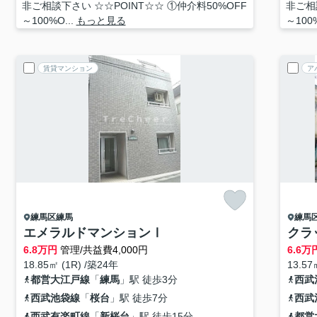
非ご相談下さい ☆☆POINT☆☆ ①仲介料50%OFF
非ご相
～100%O...
もっと見る
～100%
賃貸マンション
ア
練馬区
練馬
練馬
エメラルドマンションⅠ
クラ
6.8
万円
管理/共益費4,000円
6.6
万
18.85㎡ (1R) /築24年
13.57
都営大江戸線
「
練馬
」駅 徒歩3分
西武
西武池袋線
「
桜台
」駅 徒歩7分
西武
西武有楽町線
「
新桜台
」駅 徒歩15分
都営