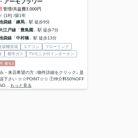
・アーモフラワー
円
管理/共益費3,000円
㎡ (1R) /築1年
池袋線
「
練馬
」駅 徒歩9分
大江戸線
「
豊島園
」駅 徒歩7分
池袋線
「
中村橋
」駅 徒歩13分
洗濯機置場
エアコン
フローリング
有
都市ガス
TVモニタ付インターホン
料
敷礼0
み・来店希望の方 ↓物件詳細をクリック↓ 是
談下さい ☆☆POINT☆☆ ①仲介料50%OFF
O...
もっと見る