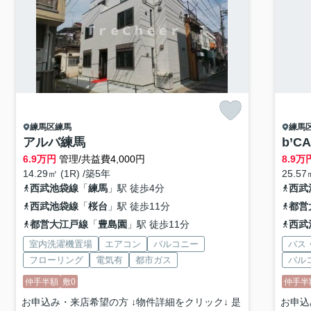
練馬区
練馬
練馬
アルバ練馬
b’C
6.9
万円
管理/共益費4,000円
8.9
万
14.29㎡ (1R) /築5年
25.57
西武池袋線
「
練馬
」駅 徒歩4分
西武
西武池袋線
「
桜台
」駅 徒歩11分
都営
都営大江戸線
「
豊島園
」駅 徒歩11分
西武
室内洗濯機置場
エアコン
バルコニー
バス
フローリング
電気有
都市ガス
バル
仲手半額
敷0
仲手半
お申込み・来店希望の方 ↓物件詳細をクリック↓ 是
お申込