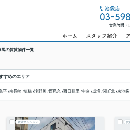
営業時間：1
練馬の賃貸物件一覧
すすめのエリア
島平
/
南長崎
/
板橋
/
滝野川
/
西尾久
/
西日暮里
/
中台
/
成増
/
関町北
/
東池袋
賃貸マンション
賃