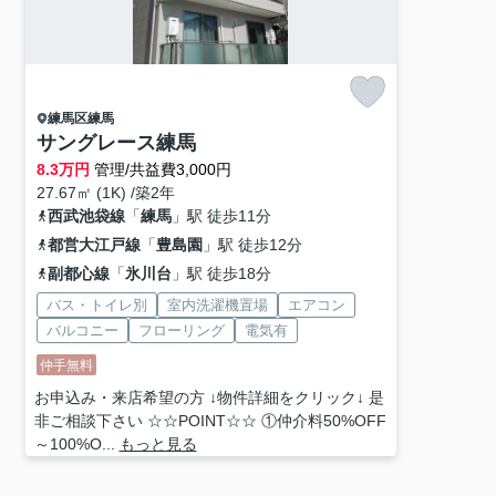
練馬区
練馬
サングレース練馬
8.3
万円
管理/共益費3,000円
27.67㎡ (1K) /築2年
西武池袋線
「
練馬
」駅 徒歩11分
都営大江戸線
「
豊島園
」駅 徒歩12分
副都心線
「
氷川台
」駅 徒歩18分
バス・トイレ別
室内洗濯機置場
エアコン
バルコニー
フローリング
電気有
仲手無料
お申込み・来店希望の方 ↓物件詳細をクリック↓ 是
非ご相談下さい ☆☆POINT☆☆ ①仲介料50%OFF
～100%O...
もっと見る