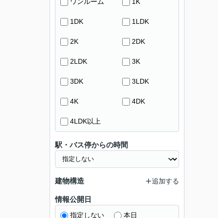
ワンルーム
1K
1DK
1LDK
2K
2DK
2LDK
3K
3DK
3LDK
4K
4DK
4LDK以上
駅・バス停からの時間
建物構造
追加する
情報公開日
指定しない
本日