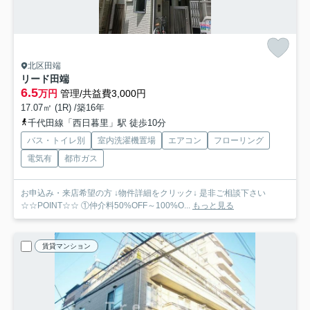
北区田端
リード田端
6.5
万円
管理/共益費3,000円
17.07㎡ (1R) /築16年
千代田線「西日暮里」駅 徒歩10分
バス・トイレ別
室内洗濯機置場
エアコン
フローリング
電気有
都市ガス
お申込み・来店希望の方 ↓物件詳細をクリック↓ 是非ご相談下さい
☆☆POINT☆☆ ①仲介料50%OFF～100%O...
もっと見る
賃貸マンション