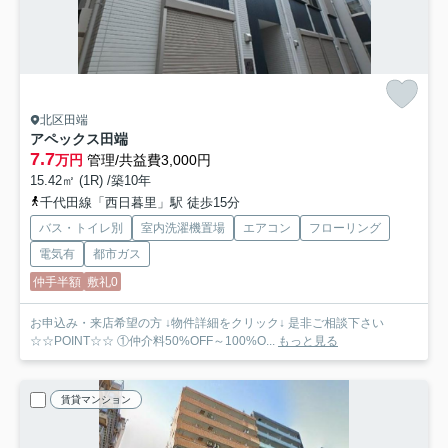
北区田端
アペックス田端
7.7
万円
管理/共益費3,000円
15.42㎡ (1R) /築10年
千代田線「西日暮里」駅 徒歩15分
バス・トイレ別
室内洗濯機置場
エアコン
フローリング
電気有
都市ガス
仲手半額
敷礼0
お申込み・来店希望の方 ↓物件詳細をクリック↓ 是非ご相談下さい
☆☆POINT☆☆ ①仲介料50%OFF～100%O...
もっと見る
賃貸マンション