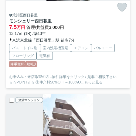
荒川区西日暮里
モンシェリー西日暮里
7.5
万円
管理/共益費3,000円
13.17㎡ (1R) /築13年
京浜東北線「西日暮里」駅 徒歩7分
バス・トイレ別
室内洗濯機置場
エアコン
バルコニー
フローリング
電気有
仲手無料
敷礼0
お申込み・来店希望の方 ↓物件詳細をクリック↓ 是非ご相談下さい
☆☆POINT☆☆ ①仲介料50%OFF～100%O...
もっと見る
賃貸マンション