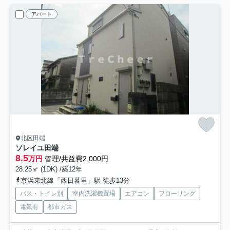
アパート
北区田端
ソレイユ田端
8.5
万円
管理/共益費2,000円
28.25㎡ (1DK) /築12年
京浜東北線「西日暮里」駅 徒歩13分
バス・トイレ別
室内洗濯機置場
エアコン
フローリング
電気有
都市ガス