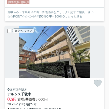
仲手無料
敷礼0
お申込み・来店希望の方 ↓物件詳細をクリック↓ 是非ご相談下さい
☆☆POINT☆☆ ①仲介料50%OFF～100%O...
もっと見る
賃貸マンション
文京区千駄木
アルシス千駄木
8
万円
管理/共益費5,000円
20.22㎡ (1K) /築27年