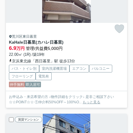
荒川区東日暮里
KaHale日暮里(カハレ日暮里)
6.9
万円
管理/共益費5,000円
22.00㎡ (1R) /築19年
京浜東北線「西日暮里」駅 徒歩13分
バス・トイレ別
室内洗濯機置場
エアコン
バルコニー
フローリング
電気有
仲手無料
即入居可
お申込み・来店希望の方 ↓物件詳細をクリック↓ 是非ご相談下さい
☆☆POINT☆☆ ①仲介料50%OFF～100%O...
もっと見る
賃貸マンション