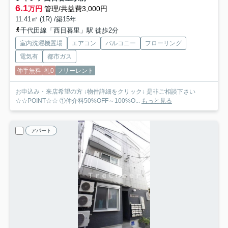
6.1
万円
管理/共益費3,000円
11.41㎡ (1R) /築15年
千代田線「西日暮里」駅 徒歩2分
室内洗濯機置場
エアコン
バルコニー
フローリング
電気有
都市ガス
仲手無料
礼0
フリーレント
お申込み・来店希望の方 ↓物件詳細をクリック↓ 是非ご相談下さい
☆☆POINT☆☆ ①仲介料50%OFF～100%O...
もっと見る
アパート