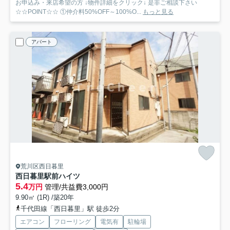
お申込み・来店希望の方 ↓物件詳細をクリック↓ 是非ご相談下さい
☆☆POINT☆☆ ①仲介料50%OFF～100%O...
もっと見る
アパート
荒川区西日暮里
西日暮里駅前ハイツ
5.4
万円
管理/共益費3,000円
9.90㎡ (1R) /築20年
千代田線「西日暮里」駅 徒歩2分
エアコン
フローリング
電気有
駐輪場