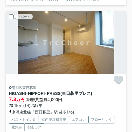
アパート
荒川区東日暮里
HIGASHI･NIPPORI･PRESS(東日暮里プレス)
7.3
万円
管理/共益費4,000円
20.15㎡ (1R) /築7年
京浜東北線「西日暮里」駅 徒歩14分
バス・トイレ別
室内洗濯機置場
エアコン
フローリング
電気有
都市ガス