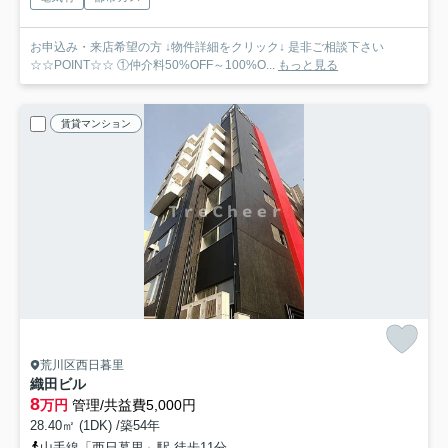
お申込み・来店希望の方 ↓物件詳細をクリック↓ 是非ご相談下さい
☆☆POINT☆☆ ①仲介料50%OFF～100%O...
もっと見る
賃貸マンション
荒川区西日暮里
織田ビル
8
万円
管理/共益費5,000円
28.40㎡ (1DK) /築54年
山手線「西日暮里」駅 徒歩11分