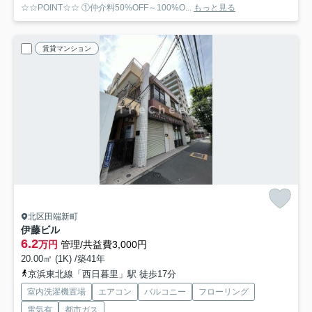
☆☆POINT☆☆ ①仲介料50%OFF～100%O...
もっと見る
賃貸マンション
北区田端新町
伊藤ビル
6.2
万円
管理/共益費3,000円
20.00㎡ (1K) /築41年
京浜東北線「西日暮里」駅 徒歩17分
室内洗濯機置場
エアコン
バルコニー
フローリング
電気有
都市ガス