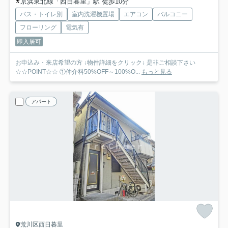
京浜東北線「西日暮里」駅 徒歩10分
バス・トイレ別
室内洗濯機置場
エアコン
バルコニー
フローリング
電気有
即入居可
お申込み・来店希望の方 ↓物件詳細をクリック↓ 是非ご相談下さい
☆☆POINT☆☆ ①仲介料50%OFF～100%O...
もっと見る
アパート
荒川区西日暮里