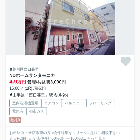
荒川区西日暮里
NDホームサンタモニカ
4.9
万円
管理/共益費3,000円
15.00㎡ (1R) /築63年
山手線「西日暮里」駅 徒歩9分
室内洗濯機置場
エアコン
バルコニー
フローリング
電気有
都市ガス
敷礼0
お申込み・来店希望の方 ↓物件詳細をクリック↓ 是非ご相談下さい
☆☆POINT☆☆ ①仲介料50%OFF～100%O...
もっと見る