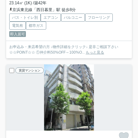
23.14㎡ (1K) /築42年
京浜東北線「西日暮里」駅 徒歩8分
バス・トイレ別
エアコン
バルコニー
フローリング
電気有
都市ガス
即入居可
お申込み・来店希望の方 ↓物件詳細をクリック↓ 是非ご相談下さい
☆☆POINT☆☆ ①仲介料50%OFF～100%O...
もっと見る
賃貸マンション