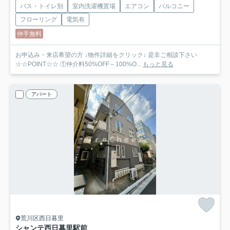
バス・トイレ別
室内洗濯機置場
エアコン
バルコニー
フローリング
電気有
仲手無料
お申込み・来店希望の方 ↓物件詳細をクリック↓ 是非ご相談下さい
☆☆POINT☆☆ ①仲介料50%OFF～100%O...
もっと見る
アパート
荒川区西日暮里
シャンテ西日暮里駅前