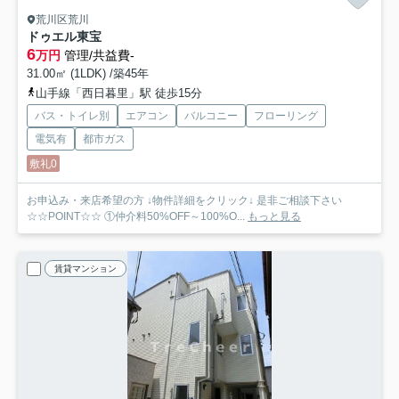
荒川区荒川
ドゥエル東宝
6
万円
管理/共益費-
31.00㎡ (1LDK) /築45年
山手線「西日暮里」駅 徒歩15分
バス・トイレ別
エアコン
バルコニー
フローリング
電気有
都市ガス
敷礼0
お申込み・来店希望の方 ↓物件詳細をクリック↓ 是非ご相談下さい
☆☆POINT☆☆ ①仲介料50%OFF～100%O...
もっと見る
賃貸マンション