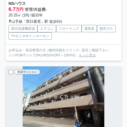
NSハウス
6.7
万円
管理/共益費-
20.25㎡ (1R) /築32年
山手線「西日暮里」駅 徒歩6分
室内洗濯機置場
エアコン
フローリング
電気有
都市ガス
TVモニタ付インターホン
お申込み・来店希望の方 ↓物件詳細をクリック↓ 是非ご相談下さい
☆☆POINT☆☆ ①仲介料50%OFF～100%O...
もっと見る
賃貸マンション