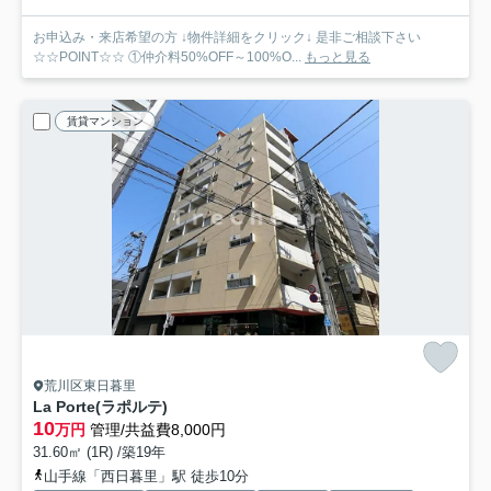
お申込み・来店希望の方 ↓物件詳細をクリック↓ 是非ご相談下さい
☆☆POINT☆☆ ①仲介料50%OFF～100%O...
もっと見る
賃貸マンション
荒川区東日暮里
La Porte(ラポルテ)
10
万円
管理/共益費8,000円
31.60㎡ (1R) /築19年
山手線「西日暮里」駅 徒歩10分