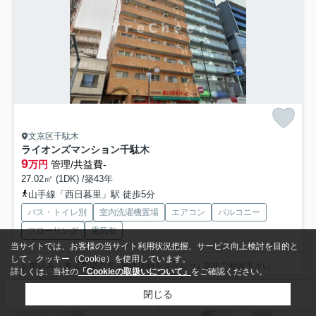
文京区千駄木
ライオンズマンション千駄木
9
万円
管理/共益費-
27.02㎡ (1DK) /築43年
山手線「西日暮里」駅 徒歩5分
バス・トイレ別
室内洗濯機置場
エアコン
バルコニー
フローリング
電気有
当サイトでは、お客様の当サイト利用状況把握、サービス向上検討を目的と
して、クッキー（Cookie）を使用しています。
お申込み・来店希望の方 ↓物件詳細をクリック↓ 是非ご相談下さい
詳しくは、当社の
「Cookieの取扱いについて」
をご確認ください。
☆☆POINT☆☆ ①仲介料50%OFF～100%O...
もっと見る
閉じる
検索条件を変更
まとめてお問い合わせ