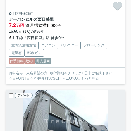
北区田端新町
アーバンヒルズ西日暮里
7.2
万円
管理/共益費8,000円
16.60㎡ (1K) /築36年
山手線「西日暮里」駅 徒歩9分
室内洗濯機置場
エアコン
バルコニー
フローリング
電気有
都市ガス
仲手無料
敷礼0
即入居可
お申込み・来店希望の方 ↓物件詳細をクリック↓ 是非ご相談下さい
☆☆POINT☆☆ ①仲介料50%OFF～100%O...
もっと見る
アパート