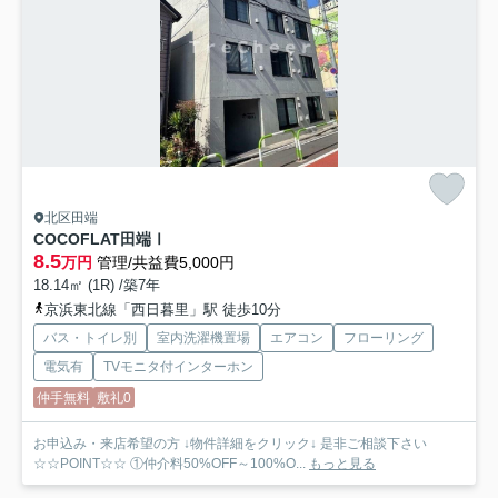
北区田端
COCOFLAT田端Ⅰ
8.5
万円
管理/共益費5,000円
18.14㎡ (1R) /築7年
京浜東北線「西日暮里」駅 徒歩10分
バス・トイレ別
室内洗濯機置場
エアコン
フローリング
電気有
TVモニタ付インターホン
仲手無料
敷礼0
お申込み・来店希望の方 ↓物件詳細をクリック↓ 是非ご相談下さい
☆☆POINT☆☆ ①仲介料50%OFF～100%O...
もっと見る