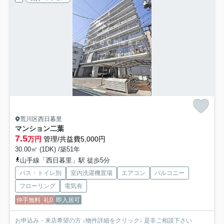
荒川区西日暮里
マンション二葉
7.5
万円
管理/共益費5,000円
30.00㎡ (1DK) /築51年
山手線「西日暮里」駅 徒歩5分
バス・トイレ別
室内洗濯機置場
エアコン
バルコニー
フローリング
電気有
仲手無料
礼0
即入居可
お申込み・来店希望の方 ↓物件詳細をクリック↓ 是非ご相談下さい