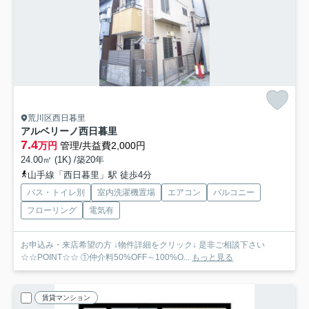
荒川区西日暮里
アルベリーノ西日暮里
7.4
万円
管理/共益費2,000円
24.00㎡ (1K) /築20年
山手線「西日暮里」駅 徒歩4分
バス・トイレ別
室内洗濯機置場
エアコン
バルコニー
フローリング
電気有
お申込み・来店希望の方 ↓物件詳細をクリック↓ 是非ご相談下さい
☆☆POINT☆☆ ①仲介料50%OFF～100%O...
もっと見る
賃貸マンション