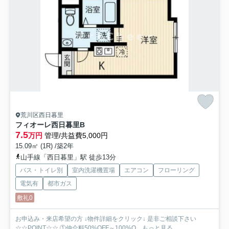
荒川区西日暮里
フィオーレ西日暮里B
7.5
万円
管理/共益費5,000円
15.09㎡ (1R) /築2年
山手線「西日暮里」駅 徒歩13分
バス・トイレ別
室内洗濯機置場
エアコン
フローリング
電気有
都市ガス
敷礼0
お申込み・来店希望の方 ↓物件詳細をクリック↓ 是非ご相談下さい
☆☆POINT☆☆ ①仲介料50%OFF～100%O...
もっと見る