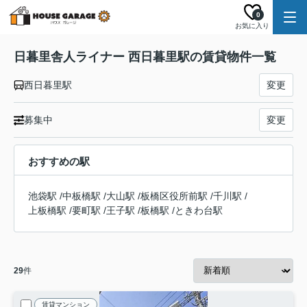
0
お気に入り
日暮里舎人ライナー 西日暮里駅の賃貸物件一覧
西日暮里駅
変更
募集中
変更
おすすめの駅
池袋駅
/
中板橋駅
/
大山駅
/
板橋区役所前駅
/
千川駅
/
上板橋駅
/
要町駅
/
王子駅
/
板橋駅
/
ときわ台駅
29
件
賃貸マンション