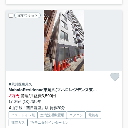
賃貸マンション
荒川区東尾久
MahaloResidence東尾久(マハロレジデンス東尾久)
7
万円
管理/共益費3,500円
17.04㎡ (1K) /築9年
山手線「西日暮里」駅 徒歩20分
バス・トイレ別
室内洗濯機置場
エアコン
電気有
都市ガス
TVモニタ付インターホン