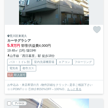
荒川区東尾久
カーサグラシア
5.9
万円
管理/共益費4,000円
19.48㎡ (1R) /築19年
山手線「西日暮里」駅 徒歩18分
バス・トイレ別
室内洗濯機置場
エアコン
フローリング
電気有
都市ガス
礼0
即入居可
お申込み・来店希望の方 ↓物件詳細をクリック↓ 是非ご相談下さい
☆☆POINT☆☆ ①仲介料50%OFF～100%O...
もっと見る
アパート