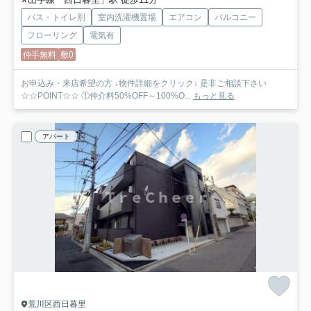
バス・トイレ別
室内洗濯機置場
エアコン
バルコニー
フローリング
電気有
仲手無料
敷0
お申込み・来店希望の方 ↓物件詳細をクリック↓ 是非ご相談下さい
☆☆POINT☆☆ ①仲介料50%OFF～100%O...
もっと見る
アパート
荒川区西日暮里