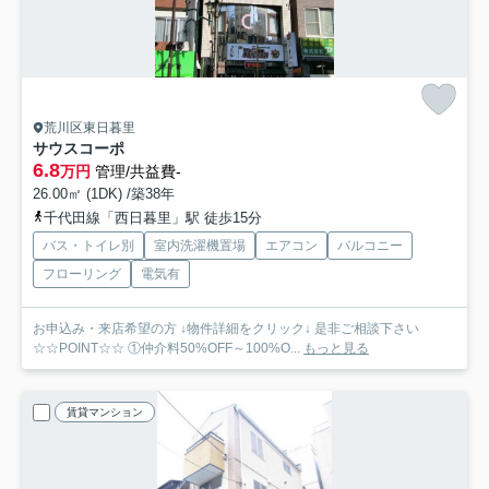
荒川区東日暮里
サウスコーポ
6.8
万円
管理/共益費-
26.00㎡ (1DK) /築38年
千代田線「西日暮里」駅 徒歩15分
バス・トイレ別
室内洗濯機置場
エアコン
バルコニー
フローリング
電気有
お申込み・来店希望の方 ↓物件詳細をクリック↓ 是非ご相談下さい
☆☆POINT☆☆ ①仲介料50%OFF～100%O...
もっと見る
賃貸マンション