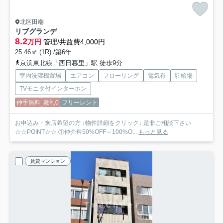
北区田端
リブグランデ
8.2
万円
管理/共益費4,000円
25.46㎡ (1R) /築6年
京浜東北線「西日暮里」駅 徒歩9分
室内洗濯機置場
エアコン
フローリング
電気有
駐輪場
TVモニタ付インターホン
仲手無料
敷礼0
フリーレント
お申込み・来店希望の方 ↓物件詳細をクリック↓ 是非ご相談下さい
☆☆POINT☆☆ ①仲介料50%OFF～100%O...
もっと見る
賃貸マンション