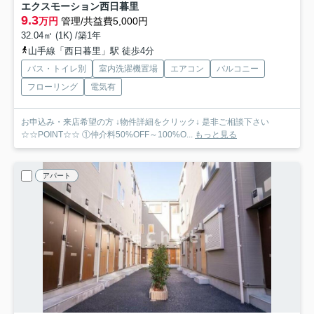
エクスモーション西日暮里
9.3
万円
管理/共益費5,000円
32.04㎡ (1K) /築1年
山手線「西日暮里」駅 徒歩4分
バス・トイレ別
室内洗濯機置場
エアコン
バルコニー
フローリング
電気有
お申込み・来店希望の方 ↓物件詳細をクリック↓ 是非ご相談下さい
☆☆POINT☆☆ ①仲介料50%OFF～100%O...
もっと見る
アパート