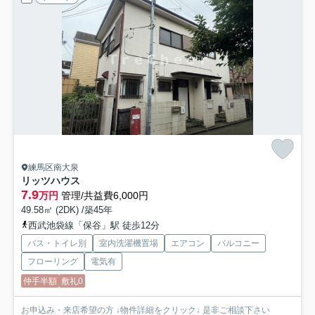
練馬区南大泉
リッツハウス
7.9
万円
管理/共益費6,000円
49.58㎡ (2DK) /築45年
西武池袋線「保谷」駅 徒歩12分
バス・トイレ別
室内洗濯機置場
エアコン
バルコニー
フローリング
電気有
仲手半額
敷礼0
お申込み・来店希望の方 ↓物件詳細をクリック↓ 是非ご相談下さい