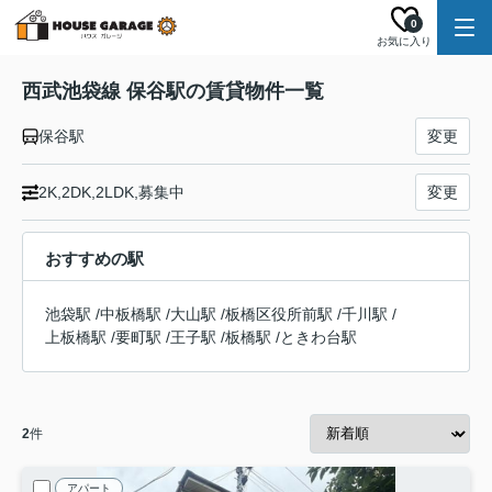
0
お気に入り
西武池袋線 保谷駅の賃貸物件一覧
保谷駅
変更
2K,2DK,2LDK,募集中
変更
おすすめの駅
池袋駅
/
中板橋駅
/
大山駅
/
板橋区役所前駅
/
千川駅
/
上板橋駅
/
要町駅
/
王子駅
/
板橋駅
/
ときわ台駅
2
件
アパート