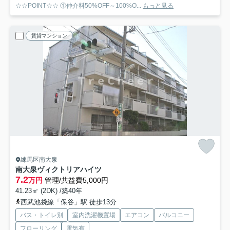
☆☆POINT☆☆ ①仲介料50%OFF～100%O...
もっと見る
賃貸マンション
練馬区南大泉
南大泉ヴィクトリアハイツ
7.2
万円
管理/共益費5,000円
41.23㎡ (2DK) /築40年
西武池袋線「保谷」駅 徒歩13分
バス・トイレ別
室内洗濯機置場
エアコン
バルコニー
フローリング
電気有