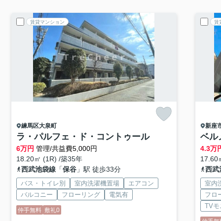
賃貸マンション
賃
練馬区
大泉町
新座
ラ・パルフェ・ド・コントゥール
ベル
6
万円
管理/共益費5,000円
4.3
万
18.20㎡ (1R) /築35年
17.60
西武池袋線
「
保谷
」駅 徒歩33分
西武
バス・トイレ別
室内洗濯機置場
エアコン
室内
バルコニー
フローリング
電気有
フロ
TV
仲手無料
敷礼0