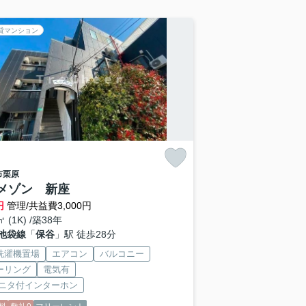
貸マンション
市
栗原
メゾン 新座
円
管理/共益費3,000円
㎡ (1K) /築38年
池袋線
「
保谷
」駅 徒歩28分
洗濯機置場
エアコン
バルコニー
ーリング
電気有
モニタ付インターホン