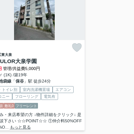
区
東大泉
DULOR大泉学園
円
管理/共益費5,000円
㎡ (1K) /築19年
池袋線
「
保谷
」駅 徒歩24分
・トイレ別
室内洗濯機置場
エアコン
コニー
フローリング
電気有
額
敷礼0
フリーレント
み・来店希望の方 ↓物件詳細をクリック↓ 是
談下さい ☆☆POINT☆☆ ①仲介料50%OFF
O...
もっと見る