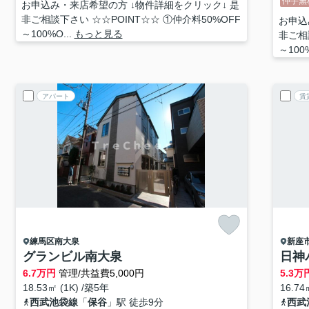
仲手無
お申込み・来店希望の方 ↓物件詳細をクリック↓ 是
非ご相談下さい ☆☆POINT☆☆ ①仲介料50%OFF
お申込
～100%O...
もっと見る
非ご相
～100%
アパート
賃
練馬区
南大泉
新座
グランビル南大泉
日神
6.7
万円
管理/共益費5,000円
5.3
万
18.53㎡ (1K) /築5年
16.74
西武池袋線
「
保谷
」駅 徒歩9分
西武