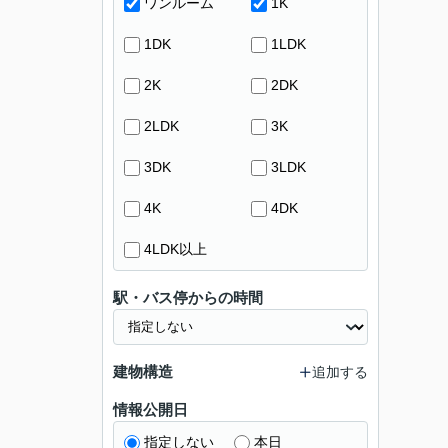
ワンルーム
1K
1DK
1LDK
2K
2DK
2LDK
3K
3DK
3LDK
4K
4DK
4LDK以上
駅・バス停からの時間
建物構造
追加する
情報公開日
指定しない
本日