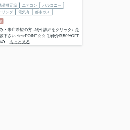
洗濯機置場
エアコン
バルコニー
ーリング
電気有
都市ガス
額
み・来店希望の方 ↓物件詳細をクリック↓ 是
談下さい ☆☆POINT☆☆ ①仲介料50%OFF
O...
もっと見る