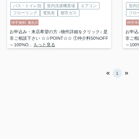
バス・トイレ別
室内洗濯機置場
エアコン
室内
フローリング
電気有
都市ガス
フロ
仲手無料
敷礼0
仲手半
お申込み・来店希望の方 ↓物件詳細をクリック↓ 是
お申込
非ご相談下さい ☆☆POINT☆☆ ①仲介料50%OFF
非ご相
～100%O...
もっと見る
～100%
1