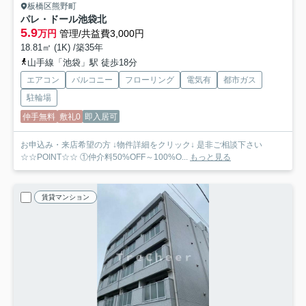
板橋区熊野町
パレ・ドール池袋北
5.9
万円
管理/共益費3,000円
18.81㎡ (1K) /築35年
山手線「池袋」駅 徒歩18分
エアコン
バルコニー
フローリング
電気有
都市ガス
駐輪場
仲手無料
敷礼0
即入居可
お申込み・来店希望の方 ↓物件詳細をクリック↓ 是非ご相談下さい
☆☆POINT☆☆ ①仲介料50%OFF～100%O...
もっと見る
賃貸マンション