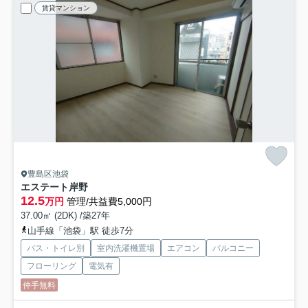
賃貸マンション
豊島区池袋
エステート岸野
12.5
万円
管理/共益費5,000円
37.00㎡ (2DK) /築27年
山手線「池袋」駅 徒歩7分
バス・トイレ別
室内洗濯機置場
エアコン
バルコニー
フローリング
電気有
仲手無料