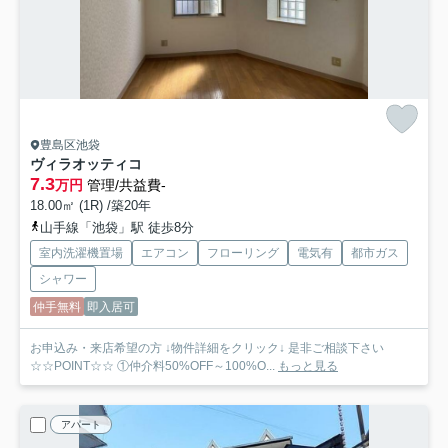
豊島区池袋
ヴィラオッティコ
7.3
万円
管理/共益費-
18.00㎡ (1R) /築20年
山手線「池袋」駅 徒歩8分
室内洗濯機置場
エアコン
フローリング
電気有
都市ガス
シャワー
仲手無料
即入居可
お申込み・来店希望の方 ↓物件詳細をクリック↓ 是非ご相談下さい
☆☆POINT☆☆ ①仲介料50%OFF～100%O...
もっと見る
アパート