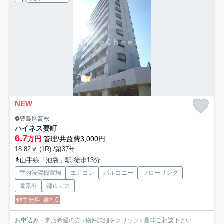
NEW
豊島区高松
ハイネス要町
6.7
万円
管理/共益費3,000円
18.82㎡ (1R) /築37年
山手線「池袋」駅 徒歩13分
室内洗濯機置場
エアコン
バルコニー
フローリング
電気有
都市ガス
仲手無料
敷礼0
お申込み・来店希望の方 ↓物件詳細をクリック↓ 是非ご相談下さい