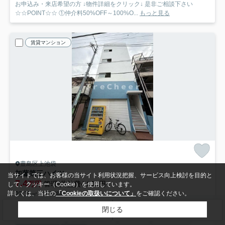
お申込み・来店希望の方 ↓物件詳細をクリック↓ 是非ご相談下さい
☆☆POINT☆☆ ①仲介料50%OFF～100%O...
もっと見る
賃貸マンション
豊島区上池袋
加藤第三ハイツ
当サイトでは、お客様の当サイト利用状況把握、サービス向上検討を目的と
7.4
万円
管理/共益費4,000円
して、クッキー（Cookie）を使用しています。
詳しくは、当社の
「Cookieの取扱いについて」
をご確認ください。
22.30㎡ (1K) /築57年
丸ノ内線「池袋」駅 徒歩14分
閉じる
検索条件を変更
まとめてお問い合わせ
バス・トイレ別
室内洗濯機置場
エアコン
バルコニー