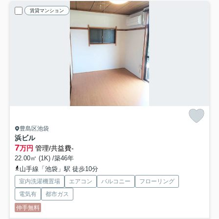
賃貸マンション
豊島区池袋
浜ビル
7
万円
管理/共益費-
22.00㎡ (1K) /築46年
山手線「池袋」駅 徒歩10分
室内洗濯機置場
エアコン
バルコニー
フローリング
電気有
都市ガス
仲手無料