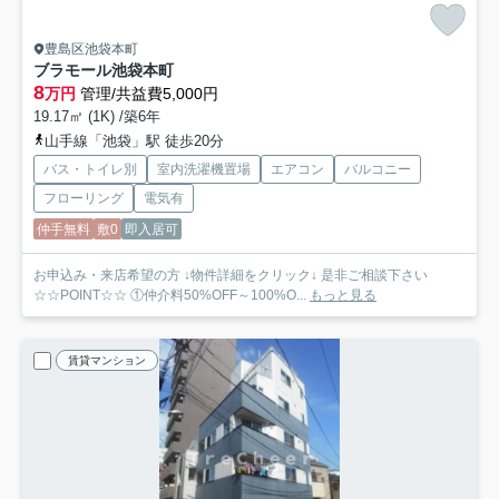
豊島区池袋本町
ブラモール池袋本町
8
万円
管理/共益費5,000円
19.17㎡ (1K) /築6年
山手線「池袋」駅 徒歩20分
バス・トイレ別
室内洗濯機置場
エアコン
バルコニー
フローリング
電気有
仲手無料
敷0
即入居可
お申込み・来店希望の方 ↓物件詳細をクリック↓ 是非ご相談下さい
☆☆POINT☆☆ ①仲介料50%OFF～100%O...
もっと見る
賃貸マンション