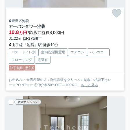
豊島区池袋
アーバンタワー池袋
10.8
万円
管理/共益費8,000円
31.22㎡ (1R) /築8年
山手線「池袋」駅 徒歩10分
バス・トイレ別
室内洗濯機置場
エアコン
バルコニー
フローリング
電気有
仲手無料
敷礼0
お申込み・来店希望の方 ↓物件詳細をクリック↓ 是非ご相談下さい
☆☆POINT☆☆ ①仲介料50%OFF～100%O...
もっと見る
賃貸マンション