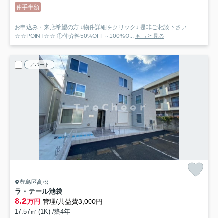
仲手半額
お申込み・来店希望の方 ↓物件詳細をクリック↓ 是非ご相談下さい
☆☆POINT☆☆ ①仲介料50%OFF～100%O...
もっと見る
アパート
豊島区高松
ラ・テール池袋
8.2
万円
管理/共益費3,000円
17.57㎡ (1K) /築4年