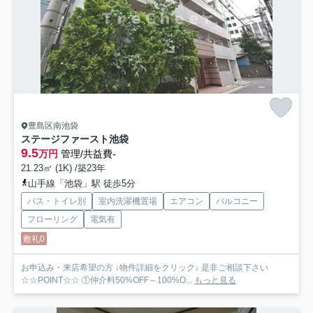
豊島区南池袋
ステージファースト池袋
9.5
万円
管理/共益費-
21.23㎡ (1K) /築23年
山手線「池袋」駅 徒歩5分
バス・トイレ別
室内洗濯機置場
エアコン
バルコニー
フローリング
電気有
敷礼0
お申込み・来店希望の方 ↓物件詳細をクリック↓ 是非ご相談下さい
☆☆POINT☆☆ ①仲介料50%OFF～100%O...
もっと見る