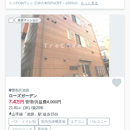
☆☆POINT☆☆ ①仲介料50%OFF～100%O...
もっと見る
賃貸マンション
豊島区池袋
ローズガーデン
7.4
万円
管理/共益費4,000円
21.81㎡ (1K) /築20年
山手線「池袋」駅 徒歩15分
バス・トイレ別
室内洗濯機置場
エアコン
バルコニー
フローリング
電気有