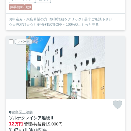
仲手無料
敷0
お申込み・来店希望の方 ↓物件詳細をクリック↓ 是非ご相談下さい
☆☆POINT☆☆ ①仲介料50%OFF～100%O...
もっと見る
アパート
豊島区上池袋
ソルナクレイシア池袋Ⅱ
12
万円
管理/共益費15,000円
31.67㎡ (1LDK) /築1年