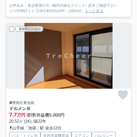
お申込み・来店希望の方 ↓物件詳細をクリック↓ 是非ご相談下さい
☆☆POINT☆☆ ①仲介料50%OFF～100%O...
もっと見る
賃貸マンション
豊島区東池袋
ドルメンⅢ
7.7
万円
管理/共益費5,000円
20.52㎡ (1K) /築22年
山手線「池袋」駅 徒歩12分
バス・トイレ別
室内洗濯機置場
エアコン
バルコニー