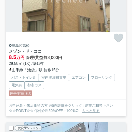
豊島区高松
メゾン・ド・ココ
8.5
万円
管理/共益費3,000円
29.58㎡ (1K) /築19年
山手線「池袋」駅 徒歩15分
バス・トイレ別
室内洗濯機置場
エアコン
フローリング
電気有
都市ガス
仲手半額
礼0
お申込み・来店希望の方 ↓物件詳細をクリック↓ 是非ご相談下さい
☆☆POINT☆☆ ①仲介料50%OFF～100%O...
もっと見る
賃貸マンション