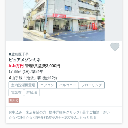
豊島区千早
ピュアメゾンミネ
5.5
万円
管理/共益費3,000円
17.88㎡ (1R) /築34年
山手線「池袋」駅 徒歩12分
室内洗濯機置場
エアコン
バルコニー
フローリング
電気有
駐輪場
敷礼0
お申込み・来店希望の方 ↓物件詳細をクリック↓ 是非ご相談下さい
☆☆POINT☆☆ ①仲介料50%OFF～100%O...
もっと見る