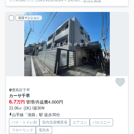
☆☆POINT☆☆ ①仲介料50%OFF～100%O...
もっと見る
賃貸マンション
豊島区千早
カーサ千早
6.7
万円
管理/共益費4,000円
21.06㎡ (1K) /築30年
山手線「池袋」駅 徒歩30分
バス・トイレ別
室内洗濯機置場
エアコン
バルコニー
フローリング
電気有