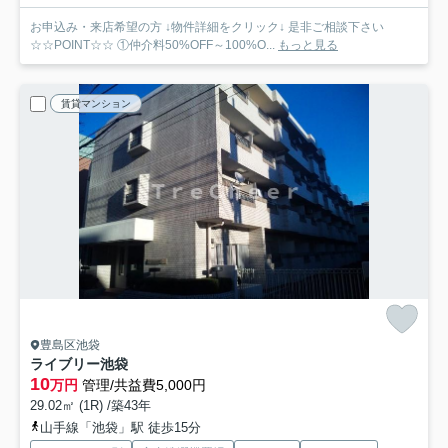
お申込み・来店希望の方 ↓物件詳細をクリック↓ 是非ご相談下さい
☆☆POINT☆☆ ①仲介料50%OFF～100%O...
もっと見る
賃貸マンション
豊島区池袋
ライブリー池袋
10
万円
管理/共益費5,000円
29.02㎡ (1R) /築43年
山手線「池袋」駅 徒歩15分