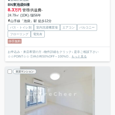
BN東池袋B棟
8.3
万円
管理/共益費-
24.79㎡ (1DK) /築56年
山手線「池袋」駅 徒歩12分
バス・トイレ別
室内洗濯機置場
エアコン
バルコニー
フローリング
電気有
仲手無料
お申込み・来店希望の方 ↓物件詳細をクリック↓ 是非ご相談下さい
☆☆POINT☆☆ ①仲介料50%OFF～100%O...
もっと見る
賃貸マンション