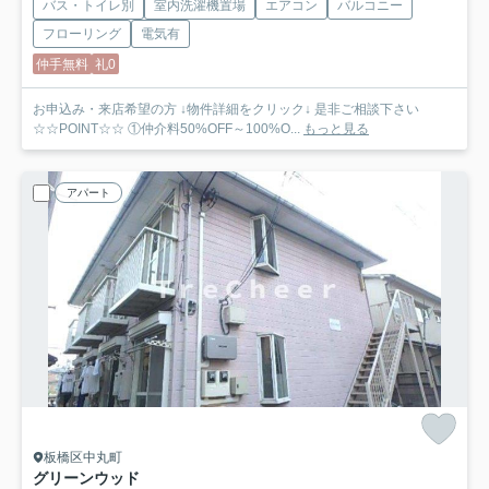
バス・トイレ別
室内洗濯機置場
エアコン
バルコニー
フローリング
電気有
仲手無料
礼0
お申込み・来店希望の方 ↓物件詳細をクリック↓ 是非ご相談下さい
☆☆POINT☆☆ ①仲介料50%OFF～100%O...
もっと見る
アパート
板橋区中丸町
グリーンウッド