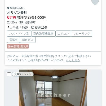
豊島区高松
オリゾン要町
6
万円
管理/共益費5,000円
20.25㎡ (1K) /築58年
山手線「池袋」駅 徒歩19分
バス・トイレ別
室内洗濯機置場
エアコン
フローリング
電気有
都市ガス
仲手無料
敷礼0
お申込み・来店希望の方 ↓物件詳細をクリック↓ 是非ご相談下さい
☆☆POINT☆☆ ①仲介料50%OFF～100%O...
もっと見る
賃貸マンション