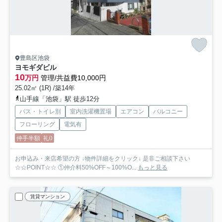
豊島区池袋
ヨモギダビル
10
万円
管理/共益費10,000円
25.02㎡ (1R) /築14年
山手線「池袋」駅 徒歩12分
バス・トイレ別
室内洗濯機置場
エアコン
バルコニー
フローリング
電気有
仲手半額
礼0
お申込み・来店希望の方 ↓物件詳細をクリック↓ 是非ご相談下さい
☆☆POINT☆☆ ①仲介料50%OFF～100%O...
もっと見る
賃貸マンション