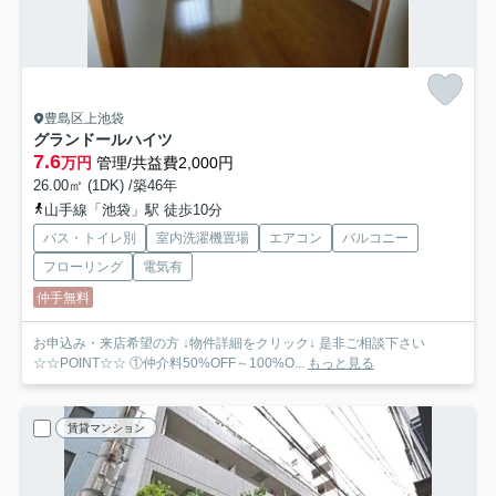
豊島区上池袋
グランドールハイツ
7.6
万円
管理/共益費2,000円
26.00㎡ (1DK) /築46年
山手線「池袋」駅 徒歩10分
バス・トイレ別
室内洗濯機置場
エアコン
バルコニー
フローリング
電気有
仲手無料
お申込み・来店希望の方 ↓物件詳細をクリック↓ 是非ご相談下さい
☆☆POINT☆☆ ①仲介料50%OFF～100%O...
もっと見る
賃貸マンション