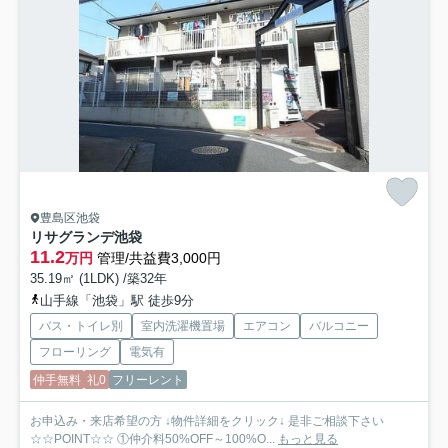
豊島区池袋
リサグランデ池袋
11.2
万円
管理/共益費3,000円
35.19㎡ (1LDK) /築32年
山手線「池袋」駅 徒歩9分
バス・トイレ別
室内洗濯機置場
エアコン
バルコニー
フローリング
電気有
仲手無料
礼0
フリーレント
お申込み・来店希望の方 ↓物件詳細をクリック↓ 是非ご相談下さい
☆☆POINT☆☆ ①仲介料50%OFF～100%O...
もっと見る