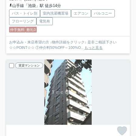
山手線「池袋」駅 徒歩14分
バス・トイレ別
室内洗濯機置場
エアコン
バルコニー
フローリング
電気有
仲手無料
敷礼0
お申込み・来店希望の方 ↓物件詳細をクリック↓ 是非ご相談下さい
☆☆POINT☆☆ ①仲介料50%OFF～100%O...
もっと見る
賃貸マンション