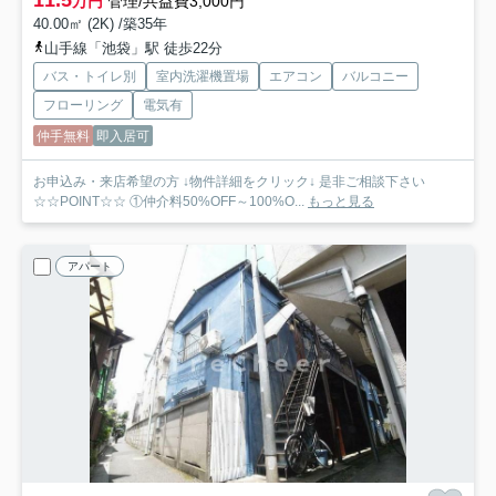
万円
管理/共益費3,000円
40.00㎡ (2K) /築35年
山手線「池袋」駅 徒歩22分
バス・トイレ別
室内洗濯機置場
エアコン
バルコニー
フローリング
電気有
仲手無料
即入居可
お申込み・来店希望の方 ↓物件詳細をクリック↓ 是非ご相談下さい
☆☆POINT☆☆ ①仲介料50%OFF～100%O...
もっと見る
アパート