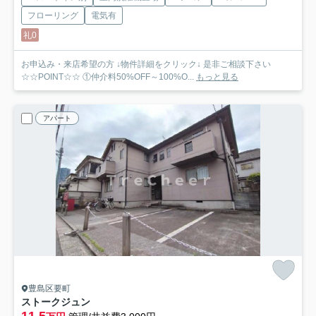
フローリング
電気有
礼0
お申込み・来店希望の方 ↓物件詳細をクリック↓ 是非ご相談下さい
☆☆POINT☆☆ ①仲介料50%OFF～100%O...
もっと見る
アパート
豊島区要町
ストークジュン
11.5