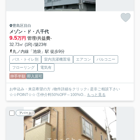
豊島区目白
メゾン・ド・八千代
9.5
万円
管理/共益費-
32.73㎡ (1R) /築23年
丸ノ内線「池袋」駅 徒歩9分
バス・トイレ別
室内洗濯機置場
エアコン
バルコニー
フローリング
電気有
仲手半額
即入居可
お申込み・来店希望の方 ↓物件詳細をクリック↓ 是非ご相談下さい
☆☆POINT☆☆ ①仲介料50%OFF～100%O...
もっと見る
アパート