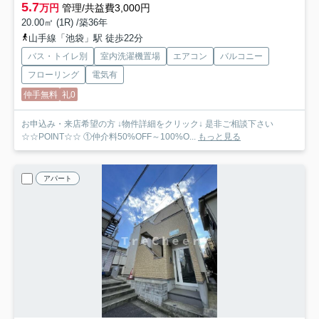
5.7
万円
管理/共益費3,000円
20.00㎡ (1R) /築36年
山手線「池袋」駅 徒歩22分
バス・トイレ別
室内洗濯機置場
エアコン
バルコニー
フローリング
電気有
仲手無料
礼0
お申込み・来店希望の方 ↓物件詳細をクリック↓ 是非ご相談下さい
☆☆POINT☆☆ ①仲介料50%OFF～100%O...
もっと見る
アパート