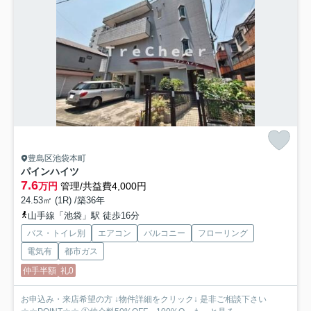
豊島区池袋本町
パインハイツ
7.6
万円
管理/共益費4,000円
24.53㎡ (1R) /築36年
山手線「池袋」駅 徒歩16分
バス・トイレ別
エアコン
バルコニー
フローリング
電気有
都市ガス
仲手半額
礼0
お申込み・来店希望の方 ↓物件詳細をクリック↓ 是非ご相談下さい