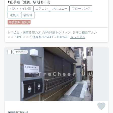
山手線「池袋」駅 徒歩15分
バス・トイレ別
エアコン
バルコニー
フローリング
電気有
駐輪場
仲手無料
敷礼0
お申込み・来店希望の方 ↓物件詳細をクリック↓ 是非ご相談下さい
☆☆POINT☆☆ ①仲介料50%OFF～100%O...
もっと見る
アパート
豊島区東池袋