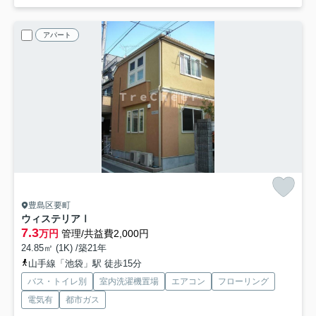
アパート
豊島区要町
ウィステリアⅠ
7.3
万円
管理/共益費2,000円
24.85㎡ (1K) /築21年
山手線「池袋」駅 徒歩15分
バス・トイレ別
室内洗濯機置場
エアコン
フローリング
電気有
都市ガス