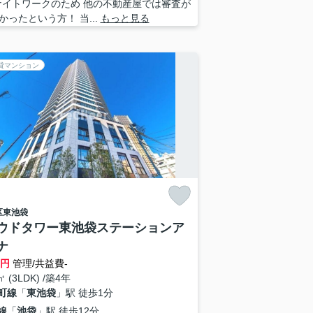
ナイトワークのため 他の不動産屋では審査が
かったという方！ 当...
もっと見る
貸マンション
区
東池袋
ウドタワー東池袋ステーションア
ナ
万円
管理/共益費-
㎡ (3LDK) /築4年
町線
「
東池袋
」駅 徒歩1分
線
「
池袋
」駅 徒歩12分