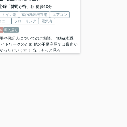
心線
「
雑司が谷
」駅 徒歩10分
・トイレ別
室内洗濯機置場
エアコン
コニー
フローリング
電気有
料
即入居可
用や保証人についてのご相談、 無職(求職
ナイトワークのため 他の不動産屋では審査が
かったという方！ 当...
もっと見る