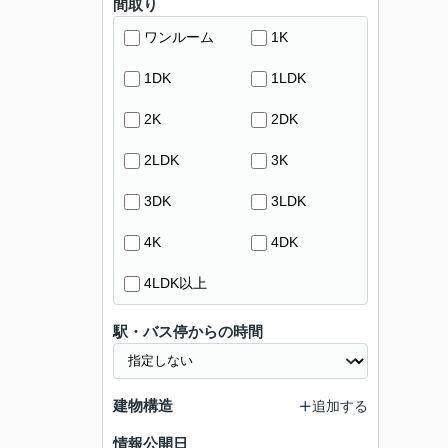
間取り
ワンルーム
1K
1DK
1LDK
2K
2DK
2LDK
3K
3DK
3LDK
4K
4DK
4LDK以上
駅・バス停からの時間
建物構造
追加する
情報公開日