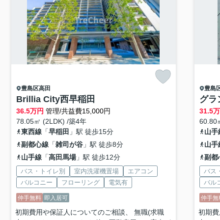
豊島区
高田
豊島
Brillia City西早稲田
グラ
36.5
万円
管理/共益費15,000円
31.5
78.05㎡ (2LDK) /築4年
60.80
東西線
「
早稲田
」駅 徒歩15分
山手
副都心線
「
雑司が谷
」駅 徒歩8分
山手
山手線
「
高田馬場
」駅 徒歩12分
副都
バス・トイレ別
室内洗濯機置場
エアコン
バス
バルコニー
フローリング
電気有
バル
仲手無料
即入居可
仲手無
初期費用や保証人についてのご相談、 無職(求職
初期費