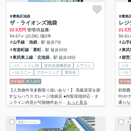
豊島区
池袋
豊島
ザ・ライオンズ池袋
レジ
22.5
万円
管理/共益費-
21.5
54.67㎡ (2LDK) /築2年
56.61
山手線
「
池袋
」駅 徒歩7分
山手
有楽町線
「
要町
」駅 徒歩10分
東武
東武東上線
「
北池袋
」駅 徒歩18分
都営
バス・トイレ別
室内洗濯機置場
エアコン
バス
バルコニー
フローリング
電気有
バル
仲手無料
即入居可
仲手無
【人気物件等多数取り扱いあり！】 高級賃貸を探
初期費
すならハウスガレージ池袋店 ●内覧現地対応・オ
中)や
ンライン内見が可能物件あり...
もっと見る
通らな
賃貸マンション
賃