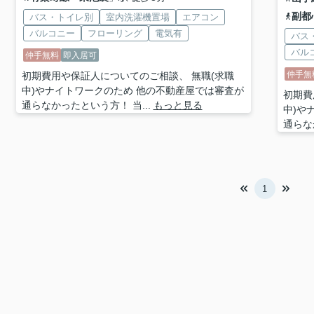
副都
バス・トイレ別
室内洗濯機置場
エアコン
バルコニー
フローリング
電気有
バス
バル
仲手無料
即入居可
仲手無
初期費用や保証人についてのご相談、 無職(求職
中)やナイトワークのため 他の不動産屋では審査が
初期費
通らなかったという方！ 当...
もっと見る
中)や
通らな
1