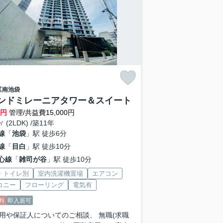
区
南池袋
ンドミレーニアタワー＆スイート
万円
管理/共益費15,000円
㎡ (2LDK) /築11年
線
「
池袋
」駅 徒歩6分
線
「
目白
」駅 徒歩10分
心線
「
雑司が谷
」駅 徒歩10分
・トイレ別
室内洗濯機置場
エアコン
コニー
フローリング
電気有
料
即入居可
用や保証人についてのご相談、 無職(求職