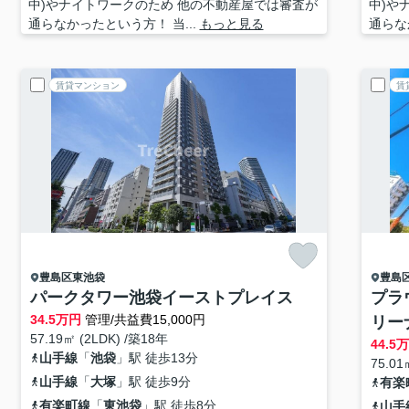
中)やナイトワークのため 他の不動産屋では審査が
中)や
通らなかったという方！ 当...
もっと見る
通らな
賃貸マンション
賃
豊島区
東池袋
豊島
パークタワー池袋イーストプレイス
プラ
34.5
万円
管理/共益費15,000円
リー
57.19㎡ (2LDK) /築18年
44.5
山手線
「
池袋
」駅 徒歩13分
75.01
山手線
「
大塚
」駅 徒歩9分
有楽
有楽町線
「
東池袋
」駅 徒歩8分
山手