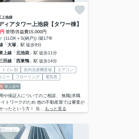
区
上池袋
ディアタワー上池袋【タワー棟】
万円
管理/共益費15,000円
㎡ (1LDK＋S(納戸)) /築17年
線
「
大塚
」駅 徒歩9分
東上線
「
北池袋
」駅 徒歩11分
三田線
「
西巣鴨
」駅 徒歩14分
・トイレ別
室内洗濯機置場
エアコン
コニー
フローリング
電気有
料
即入居可
用や保証人についてのご相談、 無職(求職
ナイトワークのため 他の不動産屋では審査が
かったという方！ 当...
もっと見る
貸マンション