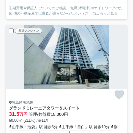
初期費用や保証人についてのご相談、 無職(求職中)やナイトワークのた
め 他の不動産屋では審査が通らなかったという方！ 当...
もっと見る
賃貸マンション
豊島区南池袋
グランドミレーニアタワー＆スイート
31.5
万円
管理/共益費15,000円
60.80㎡ (2LDK) /築11年
山手線「池袋」駅 徒歩6分
山手線「目白」駅 徒歩10分
副都心線「雑司が谷」駅 徒歩10分