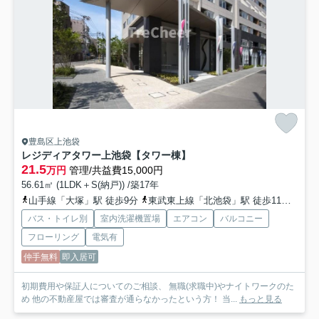
豊島区上池袋
レジディアタワー上池袋【タワー棟】
21.5
万円
管理/共益費15,000円
56.61㎡ (1LDK＋S(納戸)) /築17年
山手線「大塚」駅 徒歩9分
東武東上線「北池袋」駅 徒歩11分
都営
バス・トイレ別
室内洗濯機置場
エアコン
バルコニー
フローリング
電気有
仲手無料
即入居可
初期費用や保証人についてのご相談、 無職(求職中)やナイトワークのた
め 他の不動産屋では審査が通らなかったという方！ 当...
もっと見る