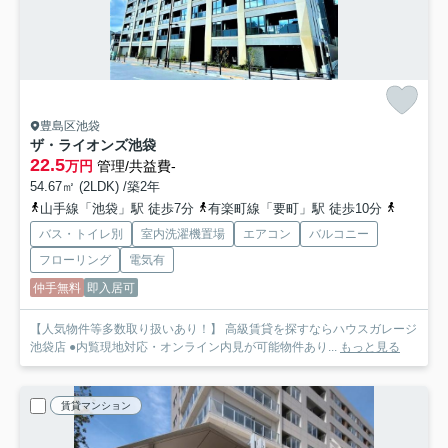
豊島区池袋
ザ・ライオンズ池袋
22.5
万円
管理/共益費-
54.67㎡ (2LDK) /築2年
山手線「池袋」駅 徒歩7分
有楽町線「要町」駅 徒歩10分
東武東上
バス・トイレ別
室内洗濯機置場
エアコン
バルコニー
フローリング
電気有
仲手無料
即入居可
【人気物件等多数取り扱いあり！】 高級賃貸を探すならハウスガレージ
池袋店 ●内覧現地対応・オンライン内見が可能物件あり...
もっと見る
賃貸マンション