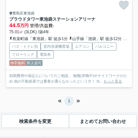
豊島区東池袋
プラウドタワー東池袋ステーションアリーナ
44.5
万円
管理/共益費-
75.01㎡ (3LDK) /築4年
有楽町線「東池袋」駅 徒歩1分
山手線「池袋」駅 徒歩12分
副都心
バス・トイレ別
室内洗濯機置場
エアコン
バルコニー
フローリング
電気有
仲手無料
即入居可
初期費用や保証人についてのご相談、 無職(求職中)やナイトワークのた
め 他の不動産屋では審査が通らなかったという方！ 当...
もっと見る
1
検索条件を変更
まとめてお問い合わせ