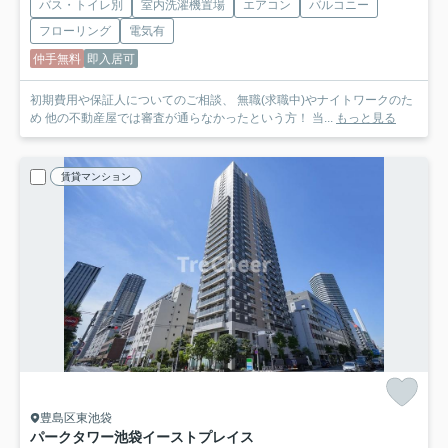
バス・トイレ別
室内洗濯機置場
エアコン
バルコニー
フローリング
電気有
仲手無料
即入居可
初期費用や保証人についてのご相談、 無職(求職中)やナイトワークのた
め 他の不動産屋では審査が通らなかったという方！ 当...
もっと見る
賃貸マンション
豊島区東池袋
パークタワー池袋イーストプレイス