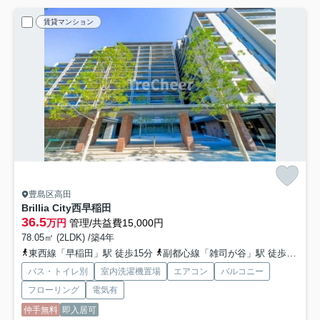
賃貸マンション
豊島区高田
Brillia City西早稲田
36.5
万円
管理/共益費15,000円
78.05㎡ (2LDK) /築4年
東西線「早稲田」駅 徒歩15分
副都心線「雑司が谷」駅 徒歩8分
山
バス・トイレ別
室内洗濯機置場
エアコン
バルコニー
フローリング
電気有
仲手無料
即入居可