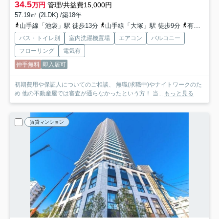
34.5
万円
管理/共益費15,000円
57.19㎡ (2LDK) /築18年
山手線「池袋」駅 徒歩13分
山手線「大塚」駅 徒歩9分
有楽町線「東池袋」駅 徒歩8分
バス・トイレ別
室内洗濯機置場
エアコン
バルコニー
フローリング
電気有
仲手無料
即入居可
初期費用や保証人についてのご相談、 無職(求職中)やナイトワークのた
め 他の不動産屋では審査が通らなかったという方！ 当...
もっと見る
賃貸マンション