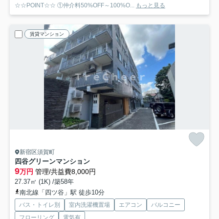
☆☆POINT☆☆ ①仲介料50%OFF～100%O...
もっと見る
賃貸マンション
新宿区須賀町
四谷グリーンマンション
9
万円
管理/共益費8,000円
27.37㎡ (1K) /築58年
南北線「四ツ谷」駅 徒歩10分
バス・トイレ別
室内洗濯機置場
エアコン
バルコニー
フローリング
電気有