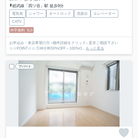
総武線「四ツ谷」駅 徒歩9分
電気有
シャワー
オートロック
洗面台
エレベーター
CATV
仲手無料
礼0
お申込み・来店希望の方 ↓物件詳細をクリック↓ 是非ご相談下さい
☆☆POINT☆☆ ①仲介料50%OFF～100%O...
もっと見る
アパート