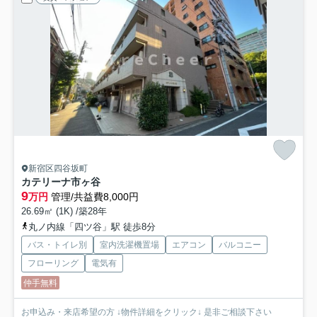
新宿区四谷坂町
カテリーナ市ヶ谷
9
万円
管理/共益費8,000円
26.69㎡ (1K) /築28年
丸ノ内線「四ツ谷」駅 徒歩8分
バス・トイレ別
室内洗濯機置場
エアコン
バルコニー
フローリング
電気有
仲手無料
お申込み・来店希望の方 ↓物件詳細をクリック↓ 是非ご相談下さい