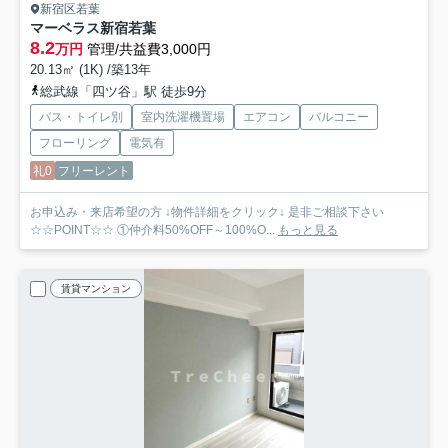
新宿区若葉
マーベラス新宿若葉
8.2
万円
管理/共益費3,000円
20.13㎡ (1K) /築13年
総武線「四ツ谷」駅 徒歩9分
バス・トイレ別
室内洗濯機置場
エアコン
バルコニー
フローリング
電気有
礼0
フリーレント
お申込み・来店希望の方 ↓物件詳細をクリック↓ 是非ご相談下さい
☆☆POINT☆☆ ①仲介料50%OFF～100%O...
もっと見る
賃貸マンション