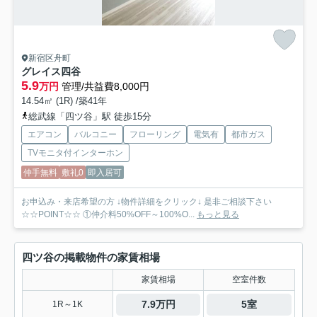
新宿区舟町
グレイス四谷
5.9
万円
管理/共益費8,000円
14.54㎡ (1R) /築41年
総武線「四ツ谷」駅 徒歩15分
エアコン
バルコニー
フローリング
電気有
都市ガス
TVモニタ付インターホン
仲手無料
敷礼0
即入居可
お申込み・来店希望の方 ↓物件詳細をクリック↓ 是非ご相談下さい
☆☆POINT☆☆ ①仲介料50%OFF～100%O...
もっと見る
四ツ谷の掲載物件の家賃相場
家賃相場
空室件数
7.9万円
5室
1R～1K