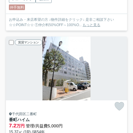
仲手無料
お申込み・来店希望の方 ↓物件詳細をクリック↓ 是非ご相談下さい
☆☆POINT☆☆ ①仲介料50%OFF～100%O...
もっと見る
賃貸マンション
千代田区二番町
番町ハイム
7.2
万円
管理/共益費5,000円
15.37㎡ (1R) /築54年