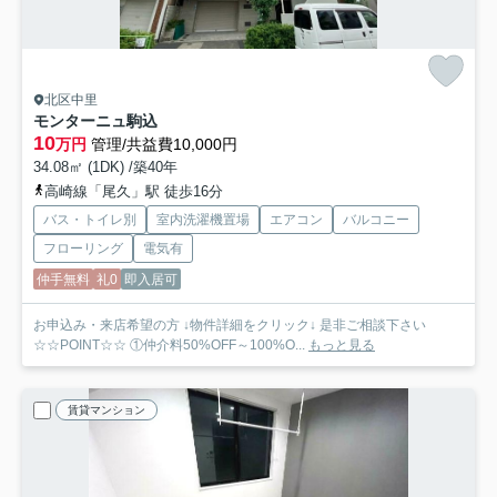
北区中里
モンターニュ駒込
10
万円
管理/共益費10,000円
34.08㎡ (1DK) /築40年
高崎線「尾久」駅 徒歩16分
バス・トイレ別
室内洗濯機置場
エアコン
バルコニー
フローリング
電気有
仲手無料
礼0
即入居可
お申込み・来店希望の方 ↓物件詳細をクリック↓ 是非ご相談下さい
☆☆POINT☆☆ ①仲介料50%OFF～100%O...
もっと見る
賃貸マンション