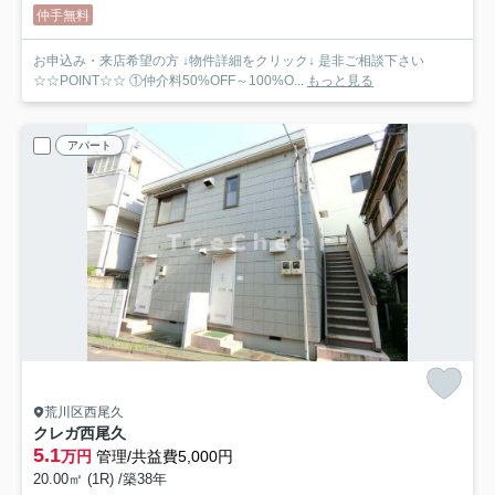
仲手無料
お申込み・来店希望の方 ↓物件詳細をクリック↓ 是非ご相談下さい
☆☆POINT☆☆ ①仲介料50%OFF～100%O...
もっと見る
アパート
荒川区西尾久
クレガ西尾久
5.1
万円
管理/共益費5,000円
20.00㎡ (1R) /築38年