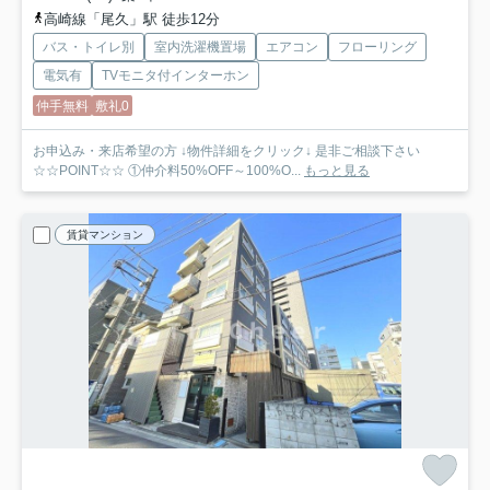
高崎線「尾久」駅 徒歩12分
バス・トイレ別
室内洗濯機置場
エアコン
フローリング
電気有
TVモニタ付インターホン
仲手無料
敷礼0
お申込み・来店希望の方 ↓物件詳細をクリック↓ 是非ご相談下さい
☆☆POINT☆☆ ①仲介料50%OFF～100%O...
もっと見る
賃貸マンション