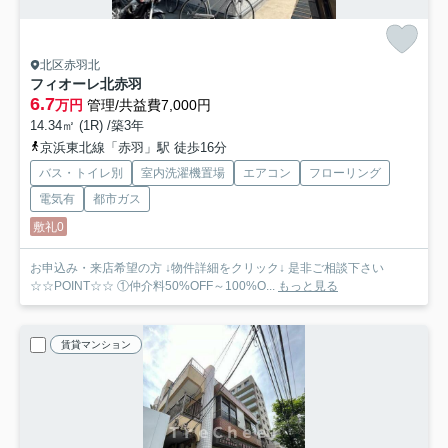
北区赤羽北
フィオーレ北赤羽
6.7
万円
管理/共益費7,000円
14.34㎡ (1R) /築3年
京浜東北線「赤羽」駅 徒歩16分
バス・トイレ別
室内洗濯機置場
エアコン
フローリング
電気有
都市ガス
敷礼0
お申込み・来店希望の方 ↓物件詳細をクリック↓ 是非ご相談下さい
☆☆POINT☆☆ ①仲介料50%OFF～100%O...
もっと見る
賃貸マンション