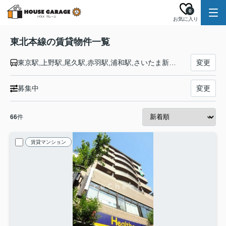
0
お気に入り
東北本線の賃貸物件一覧
東京駅,上野駅,尾久駅,赤羽駅,浦和駅,さいたま新都心駅,大宮駅,土呂駅,東大宮駅,蓮田駅,白岡駅,新白岡駅,久喜駅,東鷲宮駅,栗橋駅,古河駅,野木駅,間々田駅,小山駅,小金井駅,自治医大駅,石橋駅,雀宮駅,宇都宮駅,岡本駅,宝積寺駅,氏家駅,蒲須坂駅,片岡駅,矢板駅,野崎駅,西那須野駅,那須塩原駅,黒磯駅,高久駅,黒田原駅,豊原駅,白坂駅,新白河駅,白河駅,久田野駅,泉崎駅,矢吹駅,鏡石駅,須賀川駅,安積永盛駅,郡山駅,日和田駅,五百川駅,本宮駅,杉田駅,二本松駅,安達駅,松川駅,金谷川駅,南福島駅,福島駅,東福島駅,伊達駅,桑折駅,藤田駅,貝田駅,越河駅,白石駅,東白石駅,北白川駅,大河原駅,船岡駅,槻木駅,岩沼駅,館腰駅,名取駅,南仙台駅,太子堂駅,長町駅,仙台駅,東仙台駅,岩切駅,新利府駅,利府駅,陸前山王駅,国府多賀城駅,塩釜駅,松島駅,愛宕駅,品井沼駅,鹿島台駅,松山町駅,小牛田駅,田尻駅,瀬峰駅,梅ケ沢駅,新田駅,石越駅,油島駅,花泉駅,清水原駅,有壁駅,一ノ関駅,山ノ目駅,平泉駅,前沢駅,陸中折居駅,水沢駅,金ケ崎駅,六原駅,北上駅,村崎野駅,花巻駅,花巻空港駅,石鳥谷駅,日詰駅,紫波中央駅,古館駅,矢幅駅,岩手飯岡駅,仙北町駅,盛岡駅,八戸駅,陸奥市川駅,下田駅,向山駅,三沢駅,小川原駅,上北町駅,乙供駅,千曳駅,野辺地駅,狩場沢駅,清水川駅,小湊駅,西平内駅,浅虫温泉駅,野内駅,矢田前駅,小柳駅,東青森駅,青森駅
変更
募集中
変更
66
件
賃貸マンション