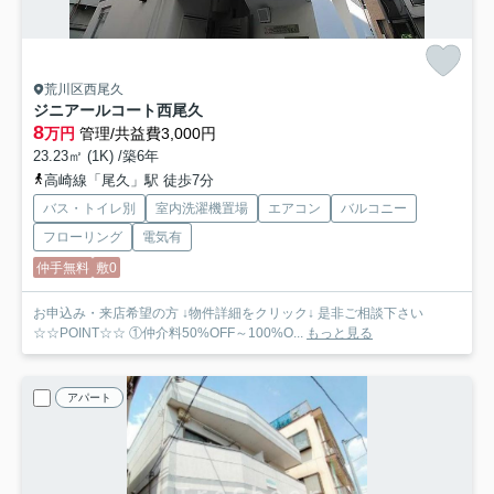
荒川区西尾久
ジニアールコート西尾久
8
万円
管理/共益費3,000円
23.23㎡ (1K) /築6年
高崎線「尾久」駅 徒歩7分
バス・トイレ別
室内洗濯機置場
エアコン
バルコニー
フローリング
電気有
仲手無料
敷0
お申込み・来店希望の方 ↓物件詳細をクリック↓ 是非ご相談下さい
☆☆POINT☆☆ ①仲介料50%OFF～100%O...
もっと見る
アパート