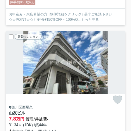
仲手無料
敷礼0
お申込み・来店希望の方 ↓物件詳細をクリック↓ 是非ご相談下さい
☆☆POINT☆☆ ①仲介料50%OFF～100%O...
もっと見る
賃貸マンション
荒川区西尾久
山友ビル
7.8
万円
管理/共益費-
31.34㎡ (1DK) /築44年