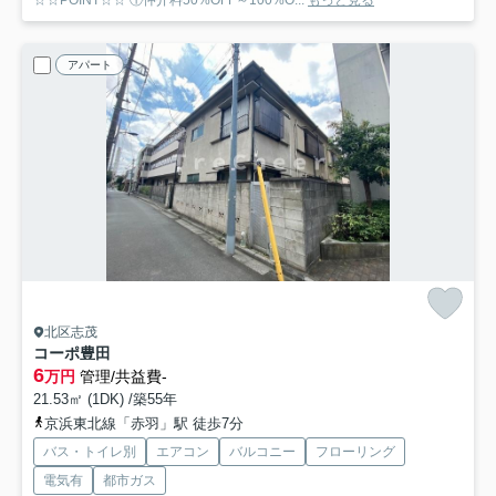
アパート
北区志茂
コーポ豊田
6
万円
管理/共益費-
21.53㎡ (1DK) /築55年
京浜東北線「赤羽」駅 徒歩7分
バス・トイレ別
エアコン
バルコニー
フローリング
電気有
都市ガス