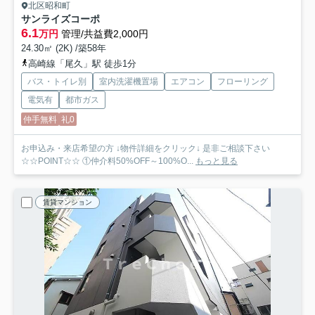
北区昭和町
サンライズコーポ
6.1
万円
管理/共益費2,000円
24.30㎡ (2K) /築58年
高崎線「尾久」駅 徒歩1分
バス・トイレ別
室内洗濯機置場
エアコン
フローリング
電気有
都市ガス
仲手無料
礼0
お申込み・来店希望の方 ↓物件詳細をクリック↓ 是非ご相談下さい
☆☆POINT☆☆ ①仲介料50%OFF～100%O...
もっと見る
賃貸マンション