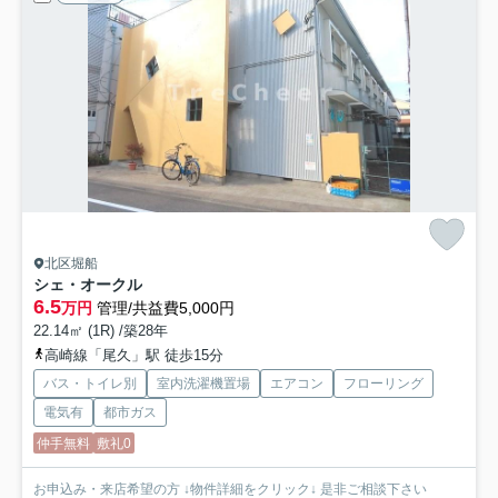
北区堀船
シェ・オークル
6.5
万円
管理/共益費5,000円
22.14㎡ (1R) /築28年
高崎線「尾久」駅 徒歩15分
バス・トイレ別
室内洗濯機置場
エアコン
フローリング
電気有
都市ガス
仲手無料
敷礼0
お申込み・来店希望の方 ↓物件詳細をクリック↓ 是非ご相談下さい