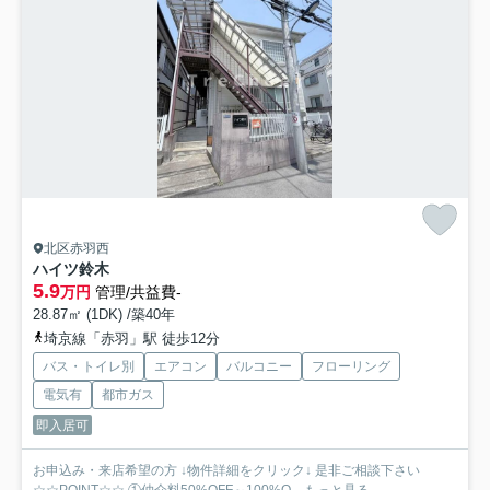
北区赤羽西
ハイツ鈴木
5.9
万円
管理/共益費-
28.87㎡ (1DK) /築40年
埼京線「赤羽」駅 徒歩12分
バス・トイレ別
エアコン
バルコニー
フローリング
電気有
都市ガス
即入居可
お申込み・来店希望の方 ↓物件詳細をクリック↓ 是非ご相談下さい
☆☆POINT☆☆ ①仲介料50%OFF～100%O...
もっと見る