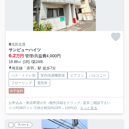
北区志茂
サンビューハイツ
6.2
万円
管理/共益費4,000円
18.88㎡ (1R) /築24年
埼京線「赤羽」駅 徒歩7分
バス・トイレ別
室内洗濯機置場
エアコン
バルコニー
フローリング
電気有
仲手無料
お申込み・来店希望の方 ↓物件詳細をクリック↓ 是非ご相談下さい
☆☆POINT☆☆ ①仲介料50%OFF～100%O...
もっと見る
アパート