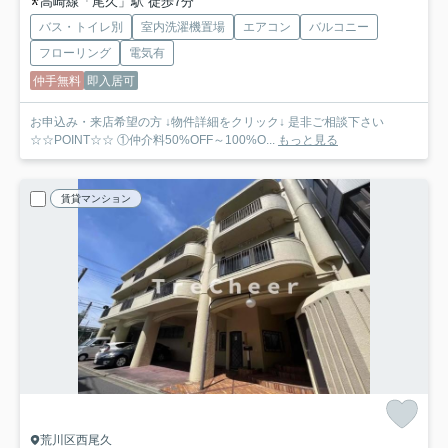
高崎線「尾久」駅 徒歩7分
バス・トイレ別
室内洗濯機置場
エアコン
バルコニー
フローリング
電気有
仲手無料
即入居可
お申込み・来店希望の方 ↓物件詳細をクリック↓ 是非ご相談下さい
☆☆POINT☆☆ ①仲介料50%OFF～100%O...
もっと見る
賃貸マンション
荒川区西尾久