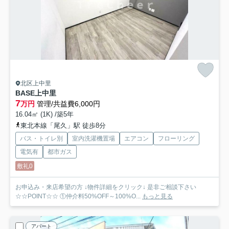
北区上中里
BASE上中里
7
万円
管理/共益費6,000円
16.04㎡ (1K) /築5年
東北本線「尾久」駅 徒歩8分
バス・トイレ別
室内洗濯機置場
エアコン
フローリング
電気有
都市ガス
敷礼0
お申込み・来店希望の方 ↓物件詳細をクリック↓ 是非ご相談下さい
☆☆POINT☆☆ ①仲介料50%OFF～100%O...
もっと見る
アパート