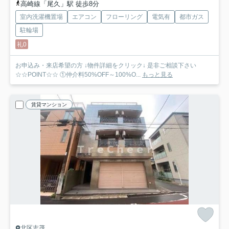
高崎線「尾久」駅 徒歩8分
室内洗濯機置場
エアコン
フローリング
電気有
都市ガス
駐輪場
礼0
お申込み・来店希望の方 ↓物件詳細をクリック↓ 是非ご相談下さい
☆☆POINT☆☆ ①仲介料50%OFF～100%O...
もっと見る
賃貸マンション
北区志茂