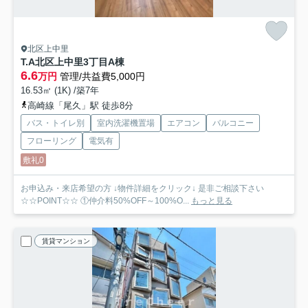
北区上中里
T.A北区上中里3丁目A棟
6.6
万円
管理/共益費5,000円
16.53㎡ (1K) /築7年
高崎線「尾久」駅 徒歩8分
バス・トイレ別
室内洗濯機置場
エアコン
バルコニー
フローリング
電気有
敷礼0
お申込み・来店希望の方 ↓物件詳細をクリック↓ 是非ご相談下さい
☆☆POINT☆☆ ①仲介料50%OFF～100%O...
もっと見る
賃貸マンション