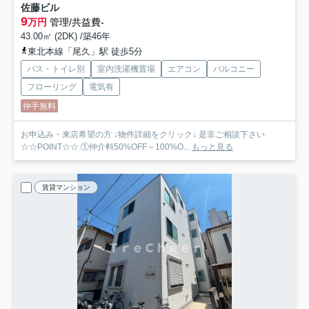
佐藤ビル
9
万円
管理/共益費-
43.00㎡ (2DK) /築46年
東北本線「尾久」駅 徒歩5分
バス・トイレ別
室内洗濯機置場
エアコン
バルコニー
フローリング
電気有
仲手無料
お申込み・来店希望の方 ↓物件詳細をクリック↓ 是非ご相談下さい
☆☆POINT☆☆ ①仲介料50%OFF～100%O...
もっと見る
賃貸マンション