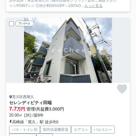
お申込み・来店希望の方 ↓物件詳細をクリック↓ 是非ご相談下さい
☆☆POINT☆☆ ①仲介料50%OFF～100%O...
もっと見る
アパート
荒川区西尾久
セレンディピティ田端
7.7
万円
管理/共益費3,000円
20.00㎡ (1K) /築9年
高崎線「尾久」駅 徒歩9分
バス・トイレ別
室内洗濯機置場
エアコン
バルコニー