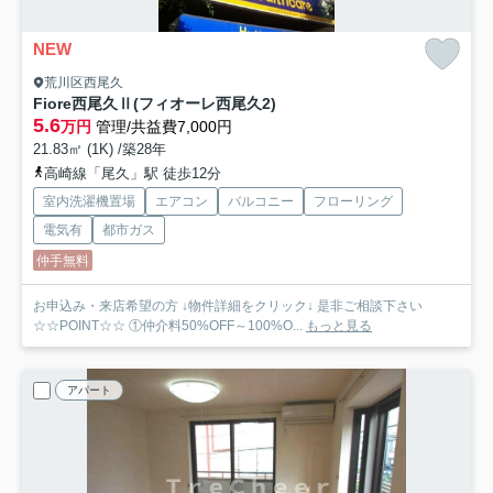
NEW
荒川区西尾久
Fiore西尾久Ⅱ(フィオーレ西尾久2)
5.6
万円
管理/共益費7,000円
21.83㎡ (1K) /築28年
高崎線「尾久」駅 徒歩12分
室内洗濯機置場
エアコン
バルコニー
フローリング
電気有
都市ガス
仲手無料
お申込み・来店希望の方 ↓物件詳細をクリック↓ 是非ご相談下さい
☆☆POINT☆☆ ①仲介料50%OFF～100%O...
もっと見る
アパート