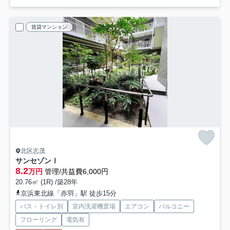
賃貸マンション
北区志茂
サンセゾンⅠ
8.2
万円
管理/共益費6,000円
20.76㎡ (1R) /築28年
京浜東北線「赤羽」駅 徒歩15分
バス・トイレ別
室内洗濯機置場
エアコン
バルコニー
フローリング
電気有