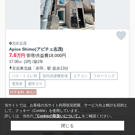
北区志茂
Apice Shimo(アピチェ志茂)
7.6
万円
管理/共益費18,000円
17.00㎡ (1R) /築2年
京浜東北線「赤羽」駅 徒歩13分
バス・トイレ別
室内洗濯機置場
エアコン
フローリング
電気有
都市ガス
仲手無料
敷礼0
お申込み・来店希望の方 ↓物件詳細をクリック↓ 是非ご相談下さい
当サイトでは、お客様の当サイト利用状況把握、サービス向上検討を目的と
☆☆POINT☆☆ ①仲介料50%OFF～100%O...
もっと見る
して、クッキー（Cookie）を使用しています。
詳しくは、当社の
「Cookieの取扱いについて」
をご確認ください。
閉じる
検索条件を変更
まとめてお問い合わせ
アパート