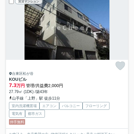
賃貸マンション
台東区松が谷
KOUビル
7.3
万円
管理/共益費2,000円
27.79㎡ (1DK) /築43年
山手線「上野」駅 徒歩11分
室内洗濯機置場
エアコン
バルコニー
フローリング
電気有
都市ガス
仲手無料