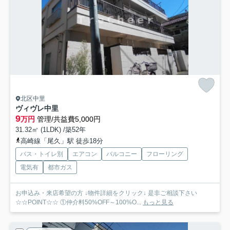
北区中里
ヴィヴレ中里
9
万円
管理/共益費5,000円
31.32㎡ (1LDK) /築52年
高崎線「尾久」駅 徒歩18分
バス・トイレ別
エアコン
バルコニー
フローリング
電気有
都市ガス
お申込み・来店希望の方 ↓物件詳細をクリック↓ 是非ご相談下さい
☆☆POINT☆☆ ①仲介料50%OFF～100%O...
もっと見る