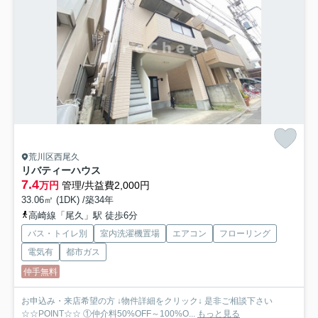
荒川区西尾久
リバティーハウス
7.4
万円
管理/共益費2,000円
33.06㎡ (1DK) /築34年
高崎線「尾久」駅 徒歩6分
バス・トイレ別
室内洗濯機置場
エアコン
フローリング
電気有
都市ガス
仲手無料
お申込み・来店希望の方 ↓物件詳細をクリック↓ 是非ご相談下さい
☆☆POINT☆☆ ①仲介料50%OFF～100%O...
もっと見る