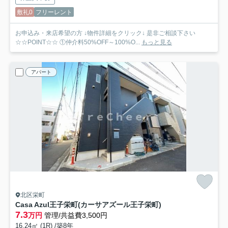
敷礼0
フリーレント
お申込み・来店希望の方 ↓物件詳細をクリック↓ 是非ご相談下さい
☆☆POINT☆☆ ①仲介料50%OFF～100%O...
もっと見る
アパート
北区栄町
Casa Azul王子栄町(カーサアズール王子栄町)
7.3
万円
管理/共益費3,500円
16.24㎡ (1R) /築8年