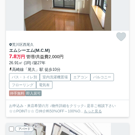
荒川区西尾久
エムシーエム(M.C.M)
7.8
万円
管理/共益費2,000円
26.91㎡ (1R) /築27年
高崎線「尾久」駅 徒歩10分
バス・トイレ別
室内洗濯機置場
エアコン
バルコニー
フローリング
電気有
仲手無料
即入居可
お申込み・来店希望の方 ↓物件詳細をクリック↓ 是非ご相談下さい
☆☆POINT☆☆ ①仲介料50%OFF～100%O...
もっと見る
アパート