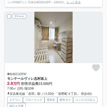
☆☆POINT☆☆ ①仲介料50%OFF～100%O...
もっと見る
アパート
板橋区前野町
モンテールヴィレ志村坂上
2.6
万円
管理/共益費23,000円
7.00㎡ (1R) /築10年
京浜東北線「赤羽」駅 バス20分 「前野町４丁目」 停歩4分
エアコン
フローリング
電気有
都市ガス
コンロ２口以上
保証人不要