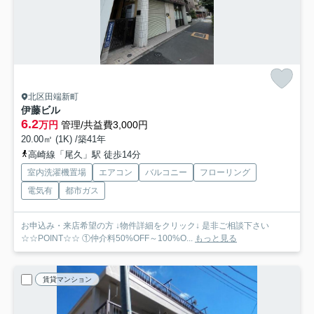
北区田端新町
伊藤ビル
6.2
万円
管理/共益費3,000円
20.00㎡ (1K) /築41年
高崎線「尾久」駅 徒歩14分
室内洗濯機置場
エアコン
バルコニー
フローリング
電気有
都市ガス
お申込み・来店希望の方 ↓物件詳細をクリック↓ 是非ご相談下さい
☆☆POINT☆☆ ①仲介料50%OFF～100%O...
もっと見る
賃貸マンション