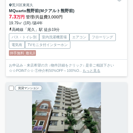
荒川区東尾久
MQuarto熊野前(Mクアルト熊野前)
7.3
万円
管理/共益費3,000円
19.79㎡ (1R) /築4年
高崎線「尾久」駅 徒歩19分
バス・トイレ別
室内洗濯機置場
エアコン
フローリング
電気有
TVモニタ付インターホン
仲手無料
敷礼0
お申込み・来店希望の方 ↓物件詳細をクリック↓ 是非ご相談下さい
☆☆POINT☆☆ ①仲介料50%OFF～100%O...
もっと見る
賃貸マンション