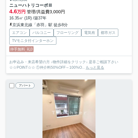
ニューハトリコーポⅢ
4.6
万円
管理/共益費3,000円
16.35㎡ (1R) /築37年
京浜東北線「赤羽」駅 徒歩8分
エアコン
バルコニー
フローリング
電気有
都市ガス
TVモニタ付インターホン
仲手無料
礼0
お申込み・来店希望の方 ↓物件詳細をクリック↓ 是非ご相談下さい
☆☆POINT☆☆ ①仲介料50%OFF～100%O...
もっと見る
アパート