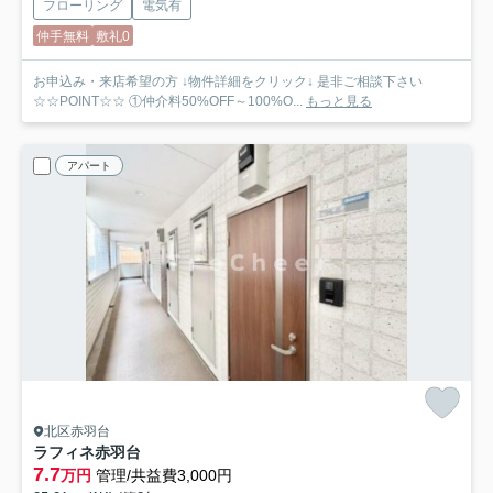
フローリング
電気有
仲手無料
敷礼0
お申込み・来店希望の方 ↓物件詳細をクリック↓ 是非ご相談下さい
☆☆POINT☆☆ ①仲介料50%OFF～100%O...
もっと見る
アパート
北区赤羽台
ラフィネ赤羽台
7.7
万円
管理/共益費3,000円