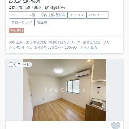
25.01㎡ (1K) /築8年
京浜東北線「赤羽」駅 徒歩10分
バス・トイレ別
室内洗濯機置場
エアコン
バルコニー
フローリング
電気有
仲手無料
お申込み・来店希望の方 ↓物件詳細をクリック↓ 是非ご相談下さい
☆☆POINT☆☆ ①仲介料50%OFF～100%O...
もっと見る
アパート