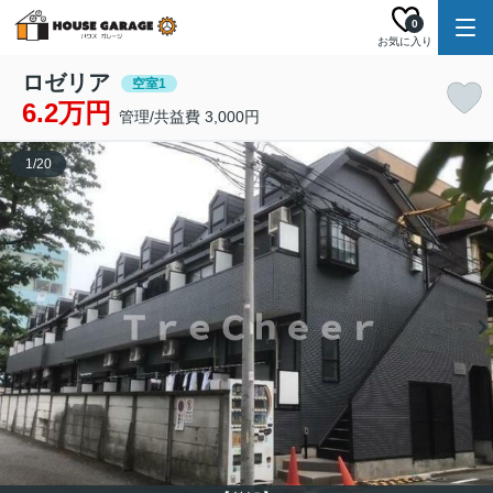
0
お気に入り
ロゼリア
空室1
6.2万円
管理/共益費 3,000円
1
/
20