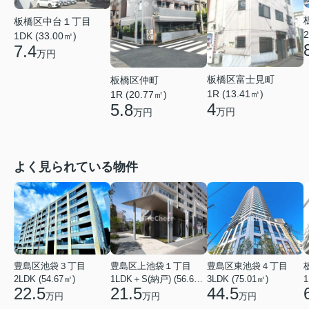
板橋区中台１丁目
2
1DK (33.00㎡)
7.4
万円
板橋区富士見町
板橋区仲町
1R (13.41㎡)
1R (20.77㎡)
4
5.8
万円
万円
よく見られている物件
豊島区池袋３丁目
豊島区上池袋１丁目
豊島区東池袋４丁目
2LDK (54.67㎡)
1LDK＋S(納戸) (56.61㎡)
3LDK (75.01㎡)
1
22.5
21.5
44.5
万円
万円
万円