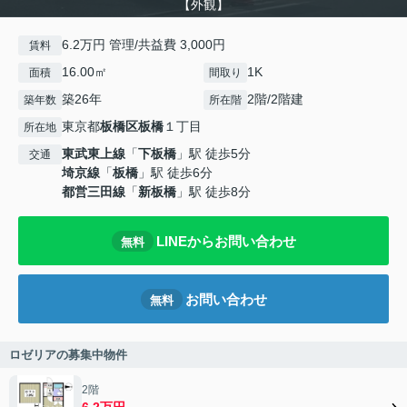
【外観】
6.2万円 管理/共益費 3,000円
賃料
16.00㎡
1K
面積
間取り
築26年
2階/2階建
築年数
所在階
東京都
板橋区
板橋
１丁目
所在地
東武東上線
「
下板橋
」駅 徒歩5分
交通
埼京線
「
板橋
」駅 徒歩6分
都営三田線
「
新板橋
」駅 徒歩8分
LINEからお問い合わせ
無料
お問い合わせ
無料
ロゼリアの募集中物件
2階
6.2万円