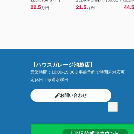
2LDK (54.67㎡)
1LDK＋S(納戸) (56.61㎡)
3LDK
22.5
21.5
44.
万円
万円
【ハウスガレージ池袋店】
営業時間：
10:00-19:00※事前予約で時間外対応可
定休日：
毎週水曜日
お問い合わせ