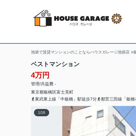
池袋で賃貸マンションのことならハウスガレージ池袋店
ベストマンション
4万円
管理/共益費 -
東京都
板橋区
富士見町
東武東上線「中板橋」駅徒歩7分
都営三田線「板橋
1
/
16