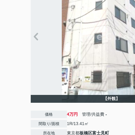
【外観】
4万円
管理/共益費
-
価格
1R/13.41㎡
間取り/面積
東京都
板橋区
富士見町
所在地