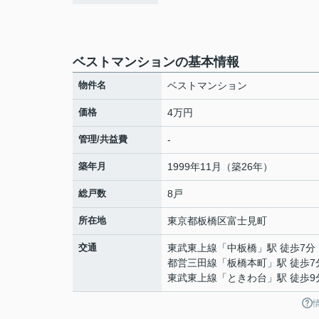
ベストマンションの基本情報
物件名
ベストマンション
価格
4万円
管理/共益費
-
築年月
1999年11月（築26年）
総戸数
8戸
所在地
東京都
板橋区
富士見町
交通
東武東上線
「
中板橋
」駅 徒歩7分
都営三田線
「
板橋本町
」駅 徒歩7
東武東上線
「
ときわ台
」駅 徒歩9