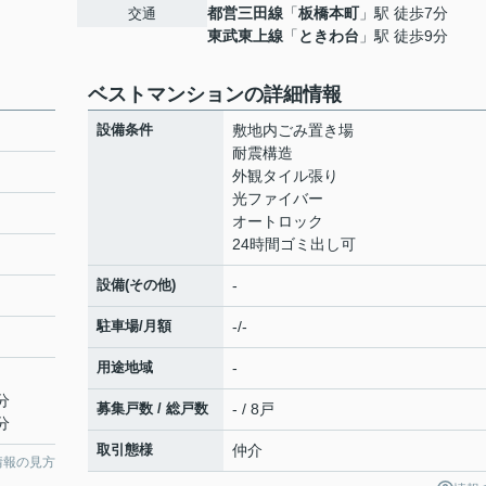
都営三田線
「
板橋本町
」駅 徒歩7分
交通
東武東上線
「
ときわ台
」駅 徒歩9分
ベストマンションの詳細情報
設備条件
敷地内ごみ置き場
耐震構造
外観タイル張り
光ファイバー
オートロック
24時間ゴミ出し可
設備(その他)
-
駐車場/月額
-/-
用途地域
-
分
募集戸数 / 総戸数
- / 8戸
分
取引態様
仲介
情報の見方