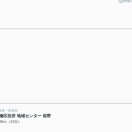
情報
役所・区役所
橋区役所 地域センター 前野
689ｍ（22分）