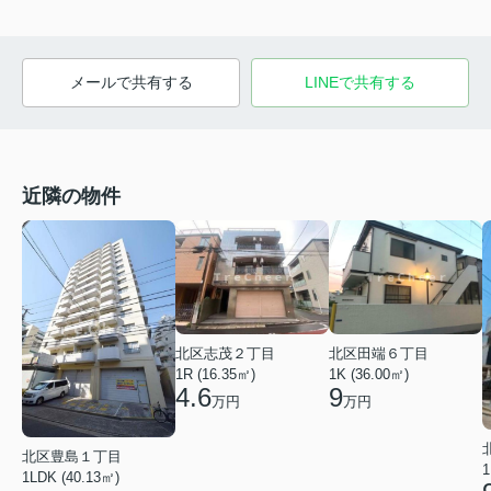
メールで共有する
LINEで共有する
近隣の物件
北区志茂２丁目
北区田端６丁目
1R (16.35㎡)
1K (36.00㎡)
4.6
9
万円
万円
北区豊島１丁目
1
1LDK (40.13㎡)