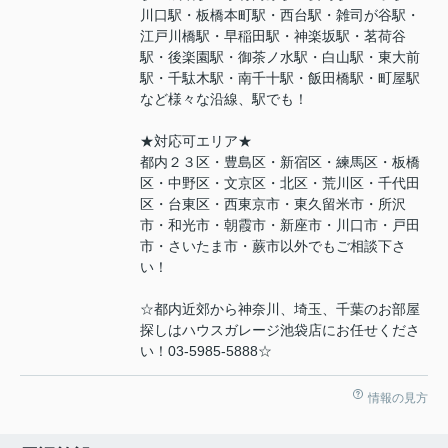
川口駅・板橋本町駅・西台駅・雑司が谷駅・
江戸川橋駅・早稲田駅・神楽坂駅・茗荷谷
駅・後楽園駅・御茶ノ水駅・白山駅・東大前
駅・千駄木駅・南千十駅・飯田橋駅・町屋駅
など様々な沿線、駅でも！
★対応可エリア★
都内２３区・豊島区・新宿区・練馬区・板橋
区・中野区・文京区・北区・荒川区・千代田
区・台東区・西東京市・東久留米市・所沢
市・和光市・朝霞市・新座市・川口市・戸田
市・さいたま市・蕨市以外でもご相談下さ
い！
☆都内近郊から神奈川、埼玉、千葉のお部屋
探しはハウスガレージ池袋店にお任せくださ
い！03-5985-5888☆
情報の見方