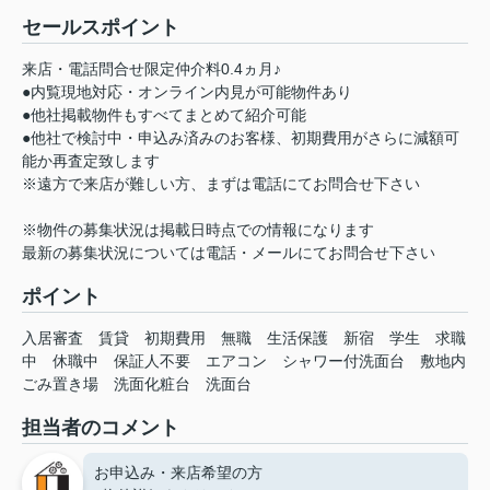
セールスポイント
来店・電話問合せ限定仲介料0.4ヵ月♪
●内覧現地対応・オンライン内見が可能物件あり
●他社掲載物件もすべてまとめて紹介可能
●他社で検討中・申込み済みのお客様、初期費用がさらに減額可
能か再査定致します
※遠方で来店が難しい方、まずは電話にてお問合せ下さい
※物件の募集状況は掲載日時点での情報になります
最新の募集状況については電話・メールにてお問合せ下さい
ポイント
入居審査
賃貸
初期費用
無職
生活保護
新宿
学生
求職
中
休職中
保証人不要
エアコン
シャワー付洗面台
敷地内
ごみ置き場
洗面化粧台
洗面台
担当者のコメント
お申込み・来店希望の方