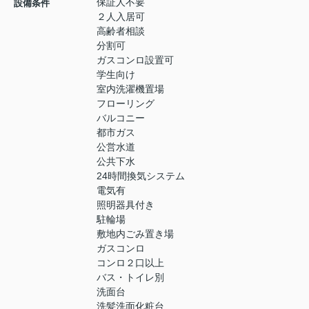
保証人不要
設備条件
２人入居可
高齢者相談
分割可
ガスコンロ設置可
学生向け
室内洗濯機置場
フローリング
バルコニー
都市ガス
公営水道
公共下水
24時間換気システム
電気有
照明器具付き
駐輪場
敷地内ごみ置き場
ガスコンロ
コンロ２口以上
バス・トイレ別
洗面台
洗髪洗面化粧台