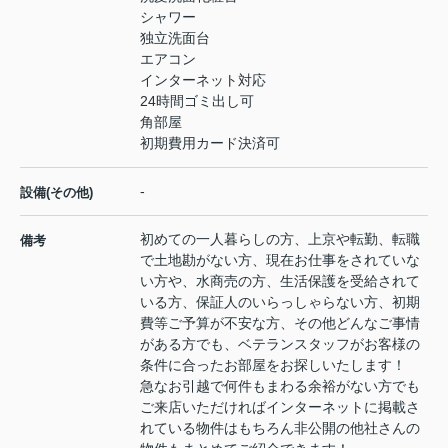
シャワー
独立洗面台
エアコン
インターネット対応
24時間ゴミ出し可
角部屋
初期費用カード決済可
-
設備(その他)
初めての一人暮らしの方、上京や転勤、転職
備考
で土地勘がない方、現在お仕事をされていな
い方や、水商売の方、生活保護を受給されて
いる方、保証人のいらっしゃらない方、初期
費等ご予算が不安な方、その他どんなご事情
がある方でも、ベテランスタッフがお客様の
条件に合ったお部屋をお探しいたします！
急なお引越で何件もまわる余裕がない方でも
ご来店いただければインターネットに掲載さ
れている物件はもちろん非公開の他社さんの