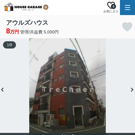
0
お気に入り
アウルズハウス
8
万円
管理/共益費 5,000円
1
/
9