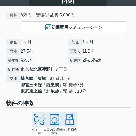
【外観】
8万円 管理/共益費 5,000円
賃料
初期費用シミュレーション
1ヶ月
1ヶ月
敷金
礼金
27.54㎡
1LDK
面積
間取り
築55年
2階/5階建
築年数
所在階
東京都
北区
滝野川
７丁目
所在地
埼京線
「
板橋
」駅 徒歩8分
交通
都営三田線
「
西巣鴨
」駅 徒歩7分
東武東上線
「
北池袋
」駅 徒歩10分
物件の特徴
バストイレ
室内洗濯機
独立洗面台
別
置場