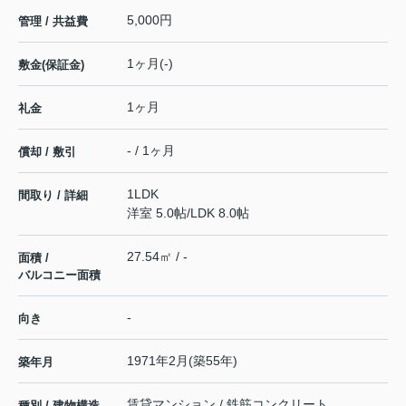
5,000円
管理 / 共益費
1ヶ月(-)
敷金(保証金)
1ヶ月
礼金
- / 1ヶ月
償却 / 敷引
1LDK
間取り / 詳細
洋室 5.0帖
/
LDK 8.0帖
27.54㎡ / -
面積 /
バルコニー面積
-
向き
1971年2月(築55年)
築年月
賃貸マンション / 鉄筋コンクリート
種別 / 建物構造