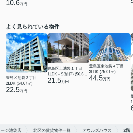
10.6
万円
よく見られている物件
豊島区東池袋４丁目
豊島区上池袋１丁目
3LDK (75.01㎡)
1LDK＋S(納戸) (56.61㎡)
44.5
豊島区池袋３丁目
21.5
万円
万円
2LDK (54.67㎡)
22.5
万円
1
レージ池袋店
北区の賃貸物件一覧
アウルズハウス
2階