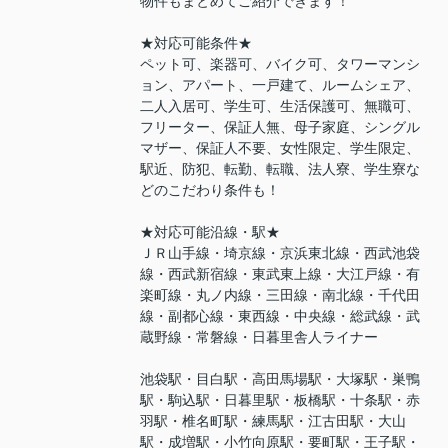
物件もまとめてご紹介できます！
★対応可能条件★
ペット可、楽器可、バイク可、タワーマンシ
ョン、アパート、一戸建て、ルームシェア、
二人入居可、学生可、生活保護可、無職可、
フリーター、保証人無、母子家庭、シングル
マザー、保証人不要、女性限定、学生限定、
駅近、防犯、転勤、転職、法人寮、学生寮な
どのこだわり条件も！
★対応可能沿線・駅★
ＪＲ山手線・埼京線・京浜東北線・西武池袋
線・西武新宿線・東武東上線・大江戸線・有
楽町線・丸ノ内線・三田線・南北線・千代田
線・副都心線・東西線・中央線・総武線・武
蔵野線・常磐線・日暮里舎人ライナー
池袋駅・目白駅・高田馬場駅・大塚駅・巣鴨
駅・駒込駅・日暮里駅・板橋駅・十条駅・赤
羽駅・椎名町駅・練馬駅・江古田駅・大山
駅・成増駅・小竹向原駅・要町駅・王子駅・