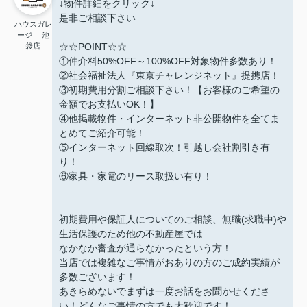
↓物件詳細をクリック↓
是非ご相談下さい
ハウスガレ
ージ 池
☆☆POINT☆☆
袋店
①仲介料50%OFF～100%OFF対象物件多数あり！
②社会福祉法人『東京チャレンジネット』提携店！
③初期費用分割ご相談下さい！【お客様のご希望の
金額でお支払いOK！】
④他掲載物件・インターネット非公開物件を全てま
とめてご紹介可能！
⑤インターネット回線取次！引越し会社割引き有
り！
⑥家具・家電のリース取扱い有り！
初期費用や保証人についてのご相談、無職(求職中)や
生活保護のため他の不動産屋では
なかなか審査が通らなかったという方！
当店では複雑なご事情がおありの方のご成約実績が
多数ございます！
あきらめないでまずは一度お話をお聞かせくださ
い！どんなご事情の方でも大歓迎です！