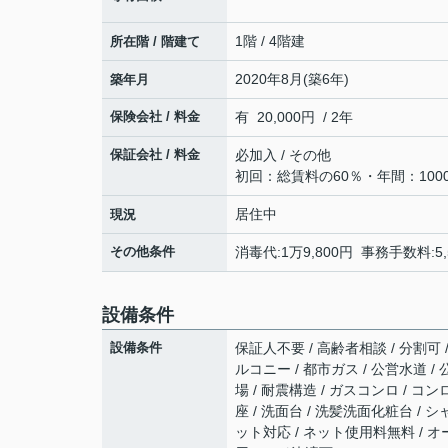
1階 / 4階建
所在階 / 階建て
2020年8月(築6年)
築年月
保険会社 / 料金
有 20,000円 / 2年
保証会社 / 料金
必加入 / その他
初回：総賃料の60％・年間：100
居住中
現況
その他条件
消毒代:1万9,800円 事務手数料:5,
設備条件
設備条件
保証人不要 / 高齢者相談 / 分割可 
ルコニー / 都市ガス / 公営水道 /
場 / 耐震構造 / ガスコンロ / 
座 / 洗面台 / 洗髪洗面化粧台 / 
ット対応 / ネット使用料無料 / オ