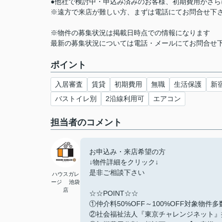
●他社で検討中・申込み済みのお客様、初期費用がさ
※遠方で来店が難しい方、まずは電話にてお問合せ下
※物件の募集状況は掲載日時点での情報になります
最新の募集状況については電話・メールにてお問合せ
ポイント
入居審査
賃貸
初期費用
無職
生活保護
新
バストイレ別
2沿線利用可
エアコン
担当者のコメント
お申込み・来店希望の方
↓物件詳細をクリック↓
是非ご相談下さい
ハウスガレ
ージ 池袋
店
☆☆POINT☆☆
①仲介料50%OFF～100%OFF対象物件
②社会福祉法人『東京チャレンジネット』