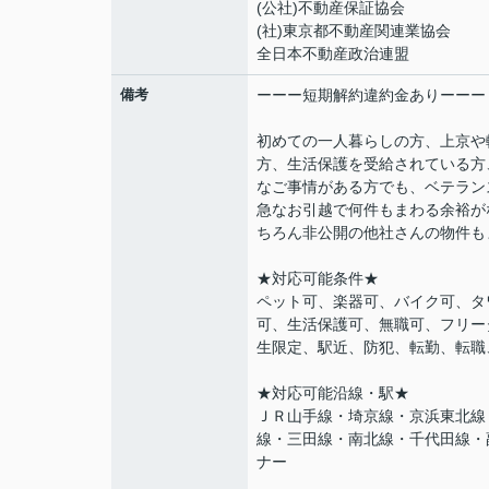
(公社)不動産保証協会
(社)東京都不動産関連業協会
全日本不動産政治連盟
備考
ーーー短期解約違約金ありーーー
初めての一人暮らしの方、上京や
方、生活保護を受給されている方
なご事情がある方でも、ベテラン
急なお引越で何件もまわる余裕が
ちろん非公開の他社さんの物件も
★対応可能条件★
ペット可、楽器可、バイク可、タ
可、生活保護可、無職可、フリー
生限定、駅近、防犯、転勤、転職
★対応可能沿線・駅★
ＪＲ山手線・埼京線・京浜東北線
線・三田線・南北線・千代田線・
ナー