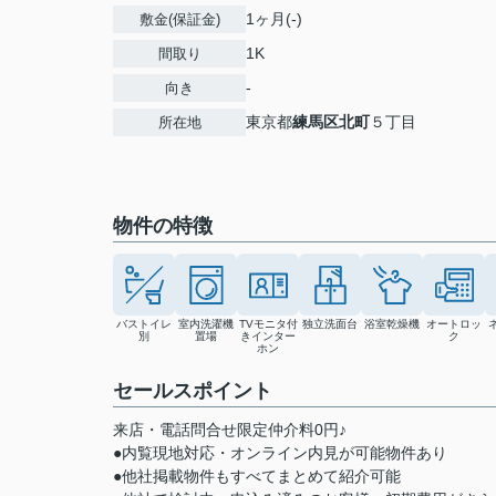
1ヶ月(-)
敷金(保証金)
1K
間取り
-
向き
東京都
練馬区
北町
５丁目
所在地
物件の特徴
バストイレ
室内洗濯機
TVモニタ付
独立洗面台
浴室乾燥機
オートロッ
別
置場
きインター
ク
ホン
セールスポイント
来店・電話問合せ限定仲介料0円♪
●内覧現地対応・オンライン内見が可能物件あり
●他社掲載物件もすべてまとめて紹介可能