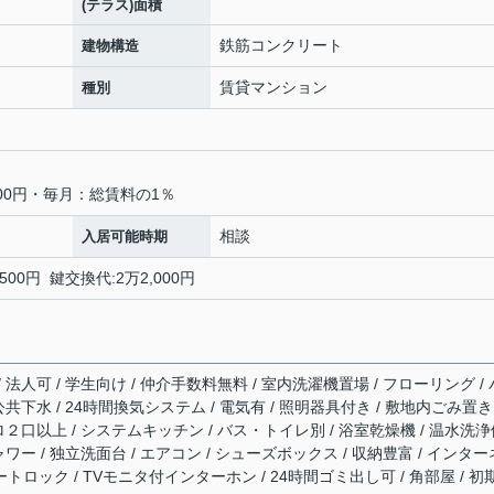
(テラス)面積
鉄筋コンクリート
建物構造
賃貸マンション
種別
00円・毎月：総賃料の1％
相談
入居可能時期
500円 鍵交換代:2万2,000円
/ 法人可 / 学生向け / 仲介手数料無料 / 室内洗濯機置場 / フローリング / 
 公共下水 / 24時間換気システム / 電気有 / 照明器具付き / 敷地内ごみ置き
コンロ２口以上 / システムキッチン / バス・トイレ別 / 浴室乾燥機 / 温水洗
シャワー / 独立洗面台 / エアコン / シューズボックス / 収納豊富 / インター
ートロック / TVモニタ付インターホン / 24時間ゴミ出し可 / 角部屋 / 初