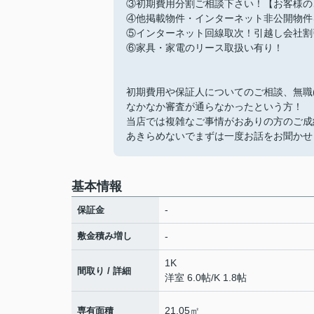
③初期費用分割ご相談下さい！【お客様の
④他掲載物件・インターネット非公開物件
⑤インターネット回線取次！引越し会社割
⑥家具・家電のリース取扱い有り！
初期費用や保証人についてのご相談、無職
なかなか審査が通らなかったという方！
当店では複雑なご事情がおありの方のご成
あきらめないでまずは一度お話をお聞かせ
基本情報
-
保証金
敷金積み増し
-
1K
間取り / 詳細
洋室 6.0帖
/
K 1.8帖
21.05㎡
専有面積