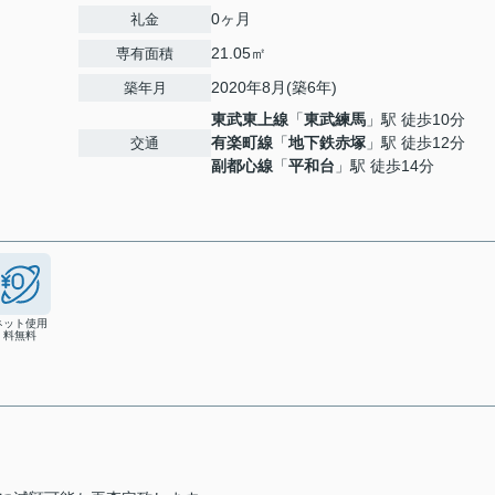
0ヶ月
礼金
21.05㎡
専有面積
2020年8月(築6年)
築年月
東武東上線
「
東武練馬
」駅 徒歩10分
有楽町線
「
地下鉄赤塚
」駅 徒歩12分
交通
副都心線
「
平和台
」駅 徒歩14分
ネット使用
料無料