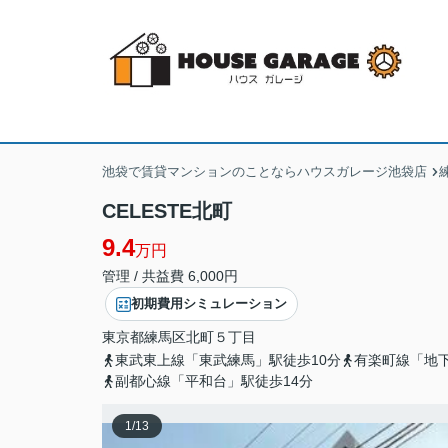
池袋で賃貸マンションのことならハウスガレージ池袋店
CELESTE北町
9.4
万円
管理 / 共益費 6,000円
初期費用シミュレーション
東京都
練馬区
北町
５丁目
東武東上線「東武練馬」駅徒歩10分
有楽町線「地下
副都心線「平和台」駅徒歩14分
1
/
13