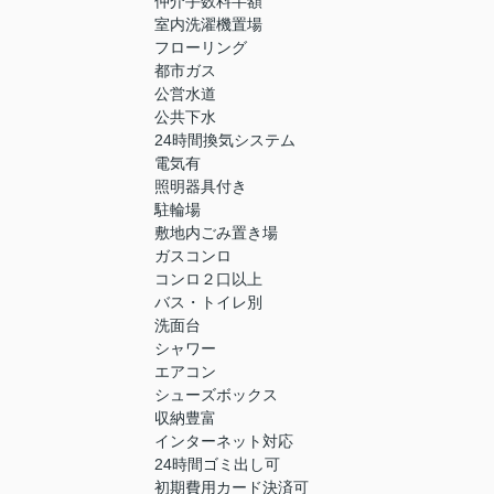
仲介手数料半額
室内洗濯機置場
フローリング
都市ガス
公営水道
公共下水
24時間換気システム
電気有
照明器具付き
駐輪場
敷地内ごみ置き場
ガスコンロ
コンロ２口以上
バス・トイレ別
洗面台
シャワー
エアコン
シューズボックス
収納豊富
インターネット対応
24時間ゴミ出し可
初期費用カード決済可