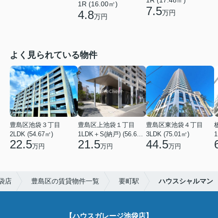
1R (17.48㎡)
1R (16.00㎡)
7.5
4.8
万円
万円
よく見られている物件
豊島区池袋３丁目
豊島区上池袋１丁目
豊島区東池袋４丁目
2LDK (54.67㎡)
1LDK＋S(納戸) (56.61㎡)
3LDK (75.01㎡)
1
22.5
21.5
44.5
万円
万円
万円
袋店
豊島区の賃貸物件一覧
要町駅
ハウスシャルマン
【ハウスガレージ池袋店】