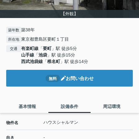
【外観】
築38年
築年数
東京都豊島区要町１丁目
所在地
有楽町線
「
要町
」駅 徒歩5分
交通
山手線
「
池袋
」駅 徒歩15分
西武池袋線
「
椎名町
」駅 徒歩14分
お問い合わせ
無料
基本情報
設備条件
周辺環境
ハウスシャルマン
物件名
-
向き