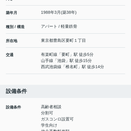
1988年3月(築38年)
築年月
アパート / 軽量鉄骨
種別 / 構造
東京都
豊島区
要町
１丁目
所在地
有楽町線
「
要町
」駅 徒歩5分
交通
山手線
「
池袋
」駅 徒歩15分
西武池袋線
「
椎名町
」駅 徒歩14分
設備条件
高齢者相談
設備条件
分割可
ガスコンロ設置可
学生向け