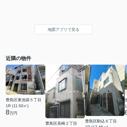
地図アプリで見る
近隣の物件
豊島区東池袋５丁目
1R (11.50㎡)
1
8
万円
豊島区駒込６丁目
豊島区長崎２丁目