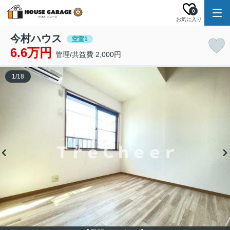
0
お気に入り
今村ハウス
空室1
6.6万円
管理/共益費 2,000円
1
/
18