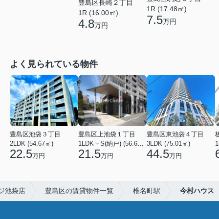
豊島区長崎２丁目
1R (17.48㎡)
1R (16.00㎡)
7.5
4.8
万円
万円
よく見られている物件
豊島区池袋３丁目
豊島区上池袋１丁目
豊島区東池袋４丁目
2LDK (54.67㎡)
1LDK＋S(納戸) (56.61㎡)
3LDK (75.01㎡)
1
22.5
21.5
44.5
万円
万円
万円
ジ池袋店
豊島区の賃貸物件一覧
椎名町駅
今村ハウス