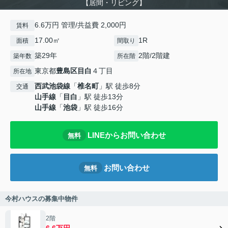
【居間・リビング】
6.6万円 管理/共益費 2,000円
賃料
17.00㎡
1R
面積
間取り
築29年
2階/2階建
築年数
所在階
東京都
豊島区
目白
４丁目
所在地
西武池袋線
「
椎名町
」駅 徒歩8分
交通
山手線
「
目白
」駅 徒歩13分
山手線
「
池袋
」駅 徒歩16分
LINEからお問い合わせ
無料
お問い合わせ
無料
今村ハウスの募集中物件
2階
6.6万円