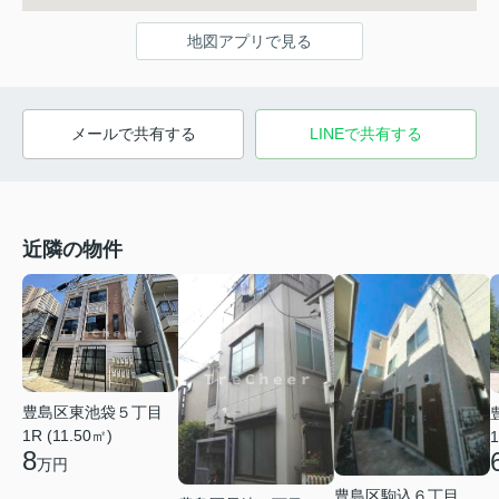
地図アプリで見る
メールで共有する
LINEで共有する
近隣の物件
豊島区東池袋５丁目
1R (11.50㎡)
1
8
万円
豊島区駒込６丁目