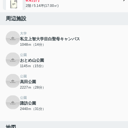
2階 / 5.14坪(17.00㎡)
周辺施設
大学
私立上智大学目白聖母キャンパス
1048ｍ（14分）
公園
おとめ山公園
1145ｍ（15分）
公園
高田公園
2227ｍ（28分）
公園
諏訪公園
2440ｍ（31分）
地図