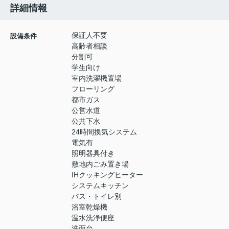
詳細情報
保証人不要
設備条件
高齢者相談
分割可
学生向け
室内洗濯機置場
フローリング
都市ガス
公営水道
公共下水
24時間換気システム
電気有
照明器具付き
敷地内ごみ置き場
IHクッキングヒーター
システムキッチン
バス・トイレ別
浴室乾燥機
温水洗浄便座
洗面台