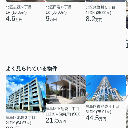
北区志茂２丁目
北区田端６丁目
北区滝野川５丁目
1R (16.35㎡)
1K (36.00㎡)
1LDK (35.00㎡)
4.6
9
8.2
万円
万円
万円
1
よく見られている物件
豊島区東池袋４丁目
豊島区上池袋１丁目
3LDK (75.01㎡)
1LDK＋S(納戸) (56.61㎡)
44.5
豊島区池袋３丁目
21.5
万円
万円
2LDK (54.67㎡)