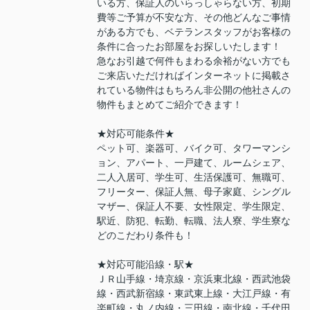
いる方、保証人のいらっしゃらない方、初期
費等ご予算が不安な方、その他どんなご事情
がある方でも、ベテランスタッフがお客様の
条件に合ったお部屋をお探しいたします！
急なお引越で何件もまわる余裕がない方でも
ご来店いただければインターネットに掲載さ
れている物件はもちろん非公開の他社さんの
物件もまとめてご紹介できます！
★対応可能条件★
ペット可、楽器可、バイク可、タワーマンシ
ョン、アパート、一戸建て、ルームシェア、
二人入居可、学生可、生活保護可、無職可、
フリーター、保証人無、母子家庭、シングル
マザー、保証人不要、女性限定、学生限定、
駅近、防犯、転勤、転職、法人寮、学生寮な
どのこだわり条件も！
★対応可能沿線・駅★
ＪＲ山手線・埼京線・京浜東北線・西武池袋
線・西武新宿線・東武東上線・大江戸線・有
楽町線・丸ノ内線・三田線・南北線・千代田