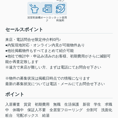
ーホン
浴室乾燥機
オートロッ
ネット使用
ク
料無料
セールスポイント
来店・電話問合せ限定仲介料0円♪
●内覧現地対応・オンライン内見が可能物件あり
●他社掲載物件もすべてまとめて紹介可能
●他社で検討中・申込み済みのお客様、初期費用がさらに減額可
能か再査定致します
※遠方で来店が難しい方、まずは電話にてお問合せ下さい
※物件の募集状況は掲載日時点での情報になります
最新の募集状況については電話・メールにてお問合せ下さい
ポイント
入居審査
賃貸
初期費用
無職
生活保護
新宿
学生
求職
中
休職中
保証人不要
全居室フローリング
分割可
洗面化
粧台
宅配ボックス
給湯