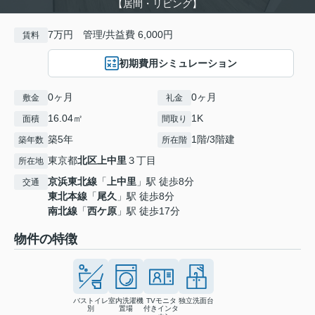
【居間・リビング】
7万円 管理/共益費 6,000円
賃料
初期費用シミュレーション
0ヶ月
0ヶ月
敷金
礼金
16.04㎡
1K
面積
間取り
築5年
1階/3階建
築年数
所在階
東京都
北区
上中里
３丁目
所在地
京浜東北線
「
上中里
」駅 徒歩8分
交通
東北本線
「
尾久
」駅 徒歩8分
南北線
「
西ケ原
」駅 徒歩17分
物件の特徴
バストイレ
室内洗濯機
TVモニタ
独立洗面台
別
置場
付きインタ