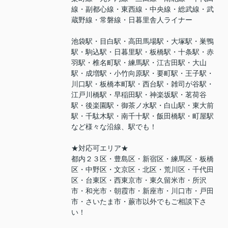
線・副都心線・東西線・中央線・総武線・武
蔵野線・常磐線・日暮里舎人ライナー
池袋駅・目白駅・高田馬場駅・大塚駅・巣鴨
駅・駒込駅・日暮里駅・板橋駅・十条駅・赤
羽駅・椎名町駅・練馬駅・江古田駅・大山
駅・成増駅・小竹向原駅・要町駅・王子駅・
川口駅・板橋本町駅・西台駅・雑司が谷駅・
江戸川橋駅・早稲田駅・神楽坂駅・茗荷谷
駅・後楽園駅・御茶ノ水駅・白山駅・東大前
駅・千駄木駅・南千十駅・飯田橋駅・町屋駅
など様々な沿線、駅でも！
★対応可エリア★
都内２３区・豊島区・新宿区・練馬区・板橋
区・中野区・文京区・北区・荒川区・千代田
区・台東区・西東京市・東久留米市・所沢
市・和光市・朝霞市・新座市・川口市・戸田
市・さいたま市・蕨市以外でもご相談下さ
い！