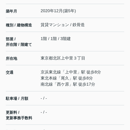
2020年12月(築5年)
築年月
賃貸マンション / 鉄骨造
種別 / 建物構造
1階 / 1階 / 3階建
部屋 /
所在階 / 階建て
東京都
北区
上中里
３丁目
所在地
京浜東北線
「
上中里
」駅 徒歩8分
交通
東北本線
「
尾久
」駅 徒歩8分
南北線
「
西ケ原
」駅 徒歩17分
- / -
駐車場 / 月額
- / -
更新料 /
更新事務手数料