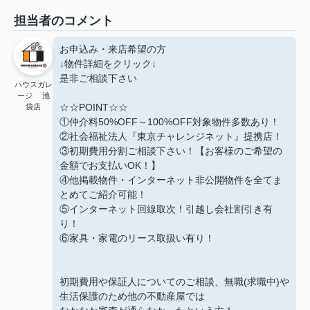
担当者のコメント
お申込み・来店希望の方
↓物件詳細をクリック↓
是非ご相談下さい
ハウスガレ
ージ 池
☆☆POINT☆☆
袋店
①仲介料50%OFF～100%OFF対象物件多数あり！
②社会福祉法人『東京チャレンジネット』提携店！
③初期費用分割ご相談下さい！【お客様のご希望の
金額でお支払いOK！】
④他掲載物件・インターネット非公開物件を全てま
とめてご紹介可能！
⑤インターネット回線取次！引越し会社割引き有
り！
⑥家具・家電のリース取扱い有り！
初期費用や保証人についてのご相談、無職(求職中)や
生活保護のため他の不動産屋では