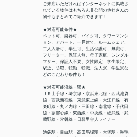
ご来店いただければインターネットに掲載さ
れている物件はもちろん非公開の他社さんの
物件もまとめてご紹介できます！
★対応可能条件★
ペット可、楽器可、バイク可、タワーマンシ
ョン、アパート、一戸建て、ルームシェア、
二人入居可、学生可、生活保護可、無職可、
フリーター、保証人無、母子家庭、シングル
マザー、保証人不要、女性限定、学生限定、
駅近、防犯、転勤、転職、法人寮、学生寮な
どのこだわり条件も！
★対応可能沿線・駅★
ＪＲ山手線・埼京線・京浜東北線・西武池袋
線・西武新宿線・東武東上線・大江戸線・有
楽町線・丸ノ内線・三田線・南北線・千代田
線・副都心線・東西線・中央線・総武線・武
蔵野線・常磐線・日暮里舎人ライナー
池袋駅・目白駅・高田馬場駅・大塚駅・巣鴨