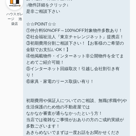
↓物件詳細をクリック↓
是非ご相談下さい
ハウスガレ
ージ 池
☆☆POINT☆☆
袋店
①仲介料50%OFF～100%OFF対象物件多数あり！
②社会福祉法人『東京チャレンジネット』提携店！
③初期費用分割ご相談下さい！【お客様のご希望の
金額でお支払いOK！】
④他掲載物件・インターネット非公開物件を全てま
とめてご紹介可能！
⑤インターネット回線取次！引越し会社割引き有
り！
⑥家具・家電のリース取扱い有り！
初期費用や保証人についてのご相談、無職(求職中)や
生活保護のため他の不動産屋では
なかなか審査が通らなかったという方！
当店では複雑なご事情がおありの方のご成約実績が
多数ございます！
あきらめないでまずは一度お話をお聞かせくださ