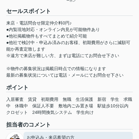
ーホン
セールスポイント
来店・電話問合せ限定仲介料0円♪
●内覧現地対応・オンライン内見が可能物件あり
●他社掲載物件もすべてまとめて紹介可能
●他社で検討中・申込み済みのお客様、初期費用がさらに減額可
能か再査定致します
※遠方で来店が難しい方、まずは電話にてお問合せ下さい
※物件の募集状況は掲載日時点での情報になります
最新の募集状況については電話・メールにてお問合せ下さい
ポイント
入居審査
賃貸
初期費用
無職
生活保護
新宿
学生
求職
中
休職中
保証人不要
敷地内ごみ置き場
駅徒歩10分以内
クロゼット
24時間換気システム
学生向け
担当者のコメント
お申込み・来店希望の方