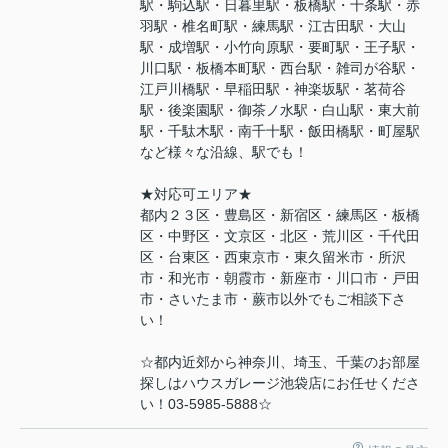
駅・駒込駅・日暮里駅・板橋駅・十条駅・赤
羽駅・椎名町駅・練馬駅・江古田駅・大山
駅・成増駅・小竹向原駅・要町駅・王子駅・
川口駅・板橋本町駅・西台駅・雑司が谷駅・
江戸川橋駅・早稲田駅・神楽坂駅・茗荷谷
駅・後楽園駅・御茶ノ水駅・白山駅・東大前
駅・千駄木駅・南千十駅・飯田橋駅・町屋駅
など様々な沿線、駅でも！
★対応可エリア★
都内２３区・豊島区・新宿区・練馬区・板橋
区・中野区・文京区・北区・荒川区・千代田
区・台東区・西東京市・東久留米市・所沢
市・和光市・朝霞市・新座市・川口市・戸田
市・さいたま市・蕨市以外でもご相談下さ
い！
☆都内近郊から神奈川、埼玉、千葉のお部屋
探しはハウスガレージ池袋店にお任せくださ
い！03-5985-5888☆