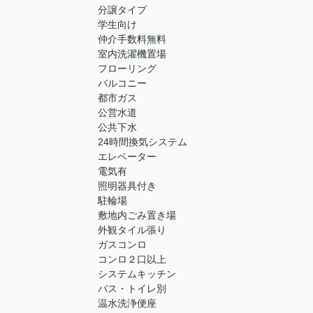
分譲タイプ
学生向け
仲介手数料無料
室内洗濯機置場
フローリング
バルコニー
都市ガス
公営水道
公共下水
24時間換気システム
エレベーター
電気有
照明器具付き
駐輪場
敷地内ごみ置き場
外観タイル張り
ガスコンロ
コンロ２口以上
システムキッチン
バス・トイレ別
温水洗浄便座