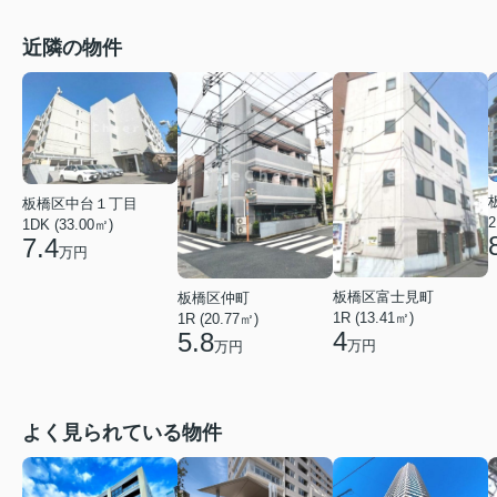
近隣の物件
板橋区中台１丁目
2
1DK (33.00㎡)
7.4
万円
板橋区富士見町
板橋区仲町
1R (13.41㎡)
1R (20.77㎡)
4
5.8
万円
万円
よく見られている物件