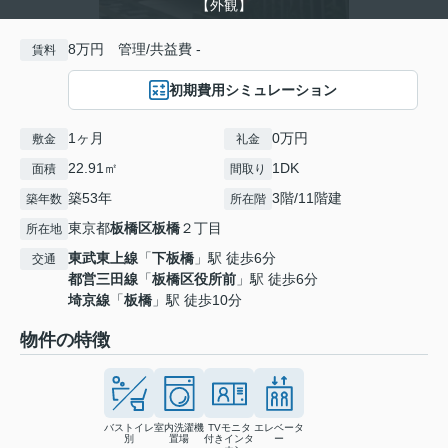
【外観】
8万円 管理/共益費 -
賃料
初期費用シミュレーション
1ヶ月
0万円
敷金
礼金
22.91㎡
1DK
面積
間取り
築53年
3階/11階建
築年数
所在階
東京都
板橋区
板橋
２丁目
所在地
東武東上線
「
下板橋
」駅 徒歩6分
交通
都営三田線
「
板橋区役所前
」駅 徒歩6分
埼京線
「
板橋
」駅 徒歩10分
物件の特徴
バストイレ
室内洗濯機
TVモニタ
エレベータ
別
置場
付きインタ
ー