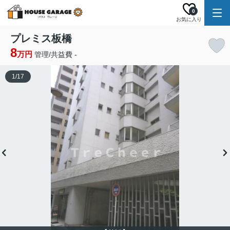
0
お気に入り
プレミス板橋
8
万円
管理/共益費 -
1
/
17