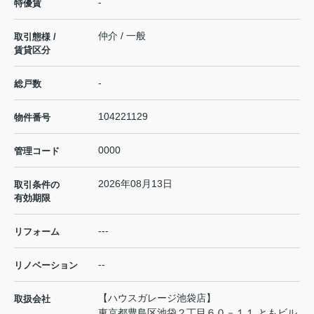
-
特優賃
仲介 / 一般
取引態様 /
賃貸区分
-
総戸数
104221129
物件番号
0000
管理コード
2026年08月13日
取引条件の
有効期限
---
リフォーム
--
リノベーション
【ハウスガレージ池袋店】
取扱会社
東京都豊島区池袋２丁目６０－１１ ともビル