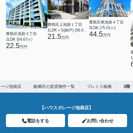
豊島区東池袋４丁目
豊島区上池袋１丁目
3LDK (75.01㎡)
1LDK＋S(納戸) (56.61㎡)
44.5
豊島区池袋３丁目
21.5
万円
万円
2LDK (54.67㎡)
22.5
万円
1
レージ池袋店
板橋区の賃貸物件一覧
プレミス板橋
3階
【ハウスガレージ池袋店】
電話をする
お問い合わせ