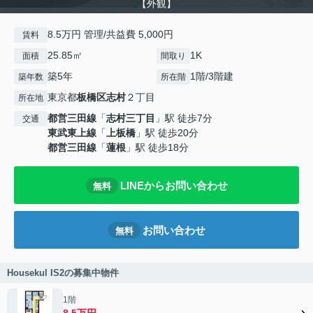
【外観】
8.5万円 管理/共益費 5,000円
賃料
25.85㎡
1K
面積
間取り
築5年
1階/3階建
築年数
所在階
東京都
板橋区
志村
２丁目
所在地
都営三田線
「
志村三丁目
」駅 徒歩7分
交通
東武東上線
「
上板橋
」駅 徒歩20分
都営三田線
「
蓮根
」駅 徒歩18分
LINEからお問い合わせ
無料
お問い合わせ
無料
Housekul IS2の募集中物件
1階
8.5万円