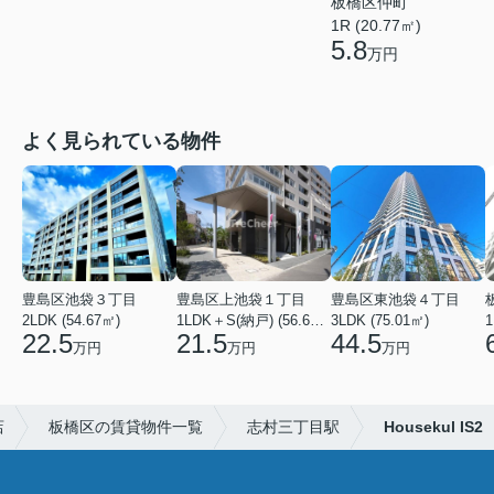
板橋区仲町
1R (20.77㎡)
5.8
万円
よく見られている物件
豊島区池袋３丁目
豊島区上池袋１丁目
豊島区東池袋４丁目
2LDK (54.67㎡)
1LDK＋S(納戸) (56.61㎡)
3LDK (75.01㎡)
1
22.5
21.5
44.5
万円
万円
万円
店
板橋区の賃貸物件一覧
志村三丁目駅
Housekul IS2