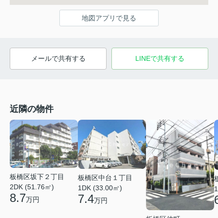
地図アプリで見る
メールで共有する
LINEで共有する
近隣の物件
板橋区坂下２丁目
板橋区中台１丁目
2DK (51.76㎡)
1DK (33.00㎡)
1
8.7
7.4
万円
万円