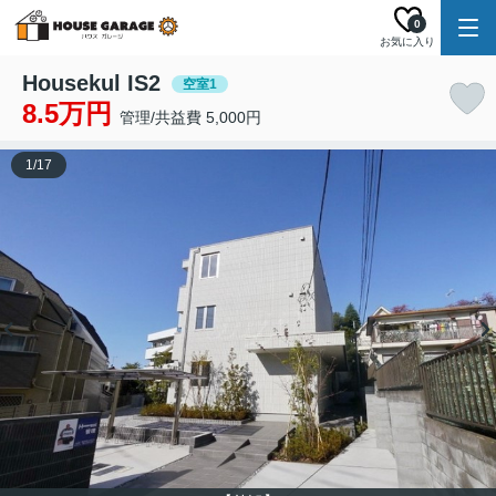
0
お気に入り
Housekul IS2
空室1
8.5万円
管理/共益費 5,000円
1
/
17