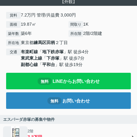
【外観】
7.2万円 管理/共益費 3,000円
賃料
19.87㎡
1K
面積
間取り
築6年
2階/2階建
築年数
所在階
東京都
練馬区
田柄
２丁目
所在地
有楽町線
「
地下鉄赤塚
」駅 徒歩4分
交通
東武東上線
「
下赤塚
」駅 徒歩7分
副都心線
「
平和台
」駅 徒歩19分
LINEからお問い合わせ
無料
お問い合わせ
無料
エスパーダ赤塚の募集中物件
2階
7.2万円