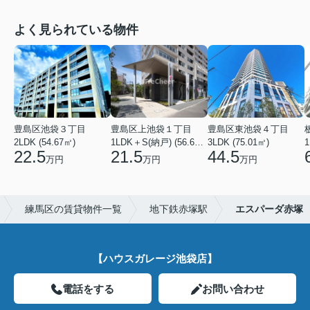
よく見られている物件
豊島区池袋３丁目
豊島区上池袋１丁目
豊島区東池袋４丁目
2LDK (54.67㎡)
1LDK＋S(納戸) (56.61㎡)
3LDK (75.01㎡)
1
22.5
21.5
44.5
万円
万円
万円
練馬区の賃貸物件一覧
地下鉄赤塚駅
エスパーダ赤塚
【ハウスガレージ池袋店】
電話をする
お問い合わせ