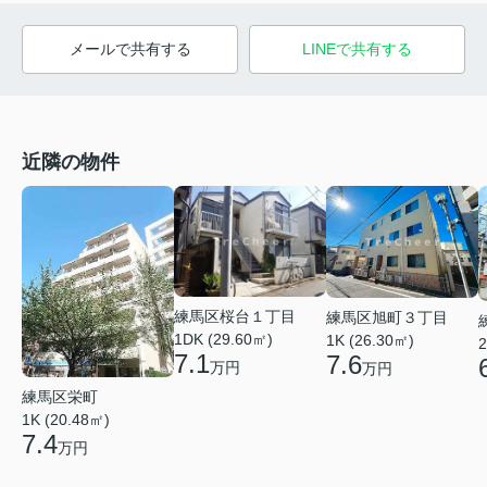
メールで共有する
LINEで共有する
近隣の物件
練馬区桜台１丁目
練馬区旭町３丁目
1DK (29.60㎡)
1K (26.30㎡)
2
7.1
7.6
万円
万円
練馬区栄町
1K (20.48㎡)
7.4
万円