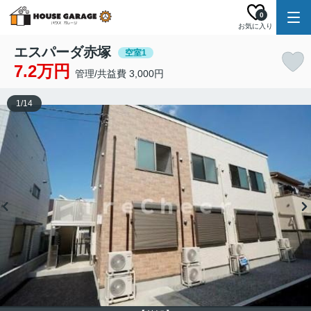
0
お気に入り
エスパーダ赤塚
空室1
7.2万円
管理/共益費 3,000円
1
/
14