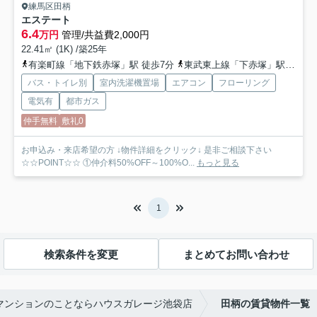
練馬区田柄
エステート
6.4
万円
管理/共益費2,000円
22.41㎡ (1K) /築25年
有楽町線「地下鉄赤塚」駅 徒歩7分
東武東上線「下赤塚」駅 徒歩9分
バス・トイレ別
室内洗濯機置場
エアコン
フローリング
電気有
都市ガス
仲手無料
敷礼0
お申込み・来店希望の方 ↓物件詳細をクリック↓ 是非ご相談下さい
☆☆POINT☆☆ ①仲介料50%OFF～100%O...
もっと見る
1
検索条件を変更
まとめてお問い合わせ
マンションのことならハウスガレージ池袋店
田柄の賃貸物件一覧