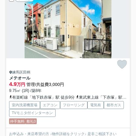
練馬区田柄
メテオール
4.9
万円
管理/共益費3,000円
9.75㎡ (1R) /築8年
有楽町線「地下鉄赤塚」駅 徒歩9分
東武東上線「下赤塚」駅 徒歩12分
室内洗濯機置場
エアコン
フローリング
電気有
都市ガス
TVモニタ付インターホン
仲手無料
敷礼0
お申込み・来店希望の方 ↓物件詳細をクリック↓ 是非ご相談下さい