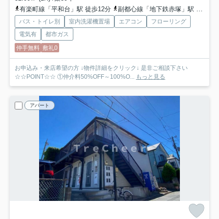
有楽町線「平和台」駅 徒歩12分
副都心線「地下鉄赤塚」駅 徒歩13分
バス・トイレ別
室内洗濯機置場
エアコン
フローリング
電気有
都市ガス
仲手無料
敷礼0
お申込み・来店希望の方 ↓物件詳細をクリック↓ 是非ご相談下さい
☆☆POINT☆☆ ①仲介料50%OFF～100%O...
もっと見る
アパート