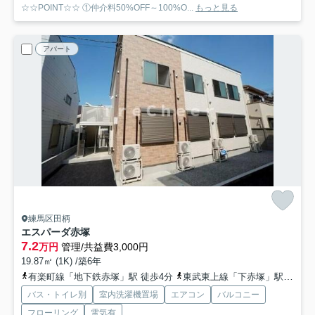
☆☆POINT☆☆ ①仲介料50%OFF～100%O...
もっと見る
アパート
練馬区田柄
エスパーダ赤塚
7.2
万円
管理/共益費3,000円
19.87㎡ (1K) /築6年
有楽町線「地下鉄赤塚」駅 徒歩4分
東武東上線「下赤塚」駅 徒歩7分
バス・トイレ別
室内洗濯機置場
エアコン
バルコニー
フローリング
電気有