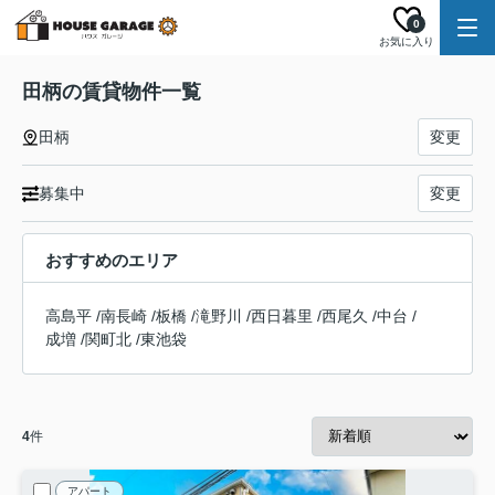
0
お気に入り
田柄の賃貸物件一覧
田柄
変更
募集中
変更
おすすめのエリア
高島平
/
南長崎
/
板橋
/
滝野川
/
西日暮里
/
西尾久
/
中台
/
成増
/
関町北
/
東池袋
4
件
アパート