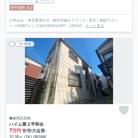
仲手無料
礼0
お申込み・来店希望の方 ↓物件詳細をクリック↓ 是非ご相談下さい
☆☆POINT☆☆ ①仲介料50%OFF～100%O...
もっと見る
アパート
練馬区田柄
ハイム第２平和台
7
万円
管理/共益費-
32.00㎡ (1K) /築59年