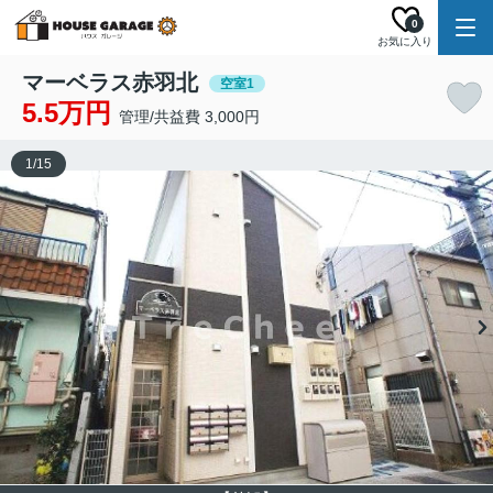
0
お気に入り
マーベラス赤羽北
空室1
5.5万円
管理/共益費 3,000円
1
/
15