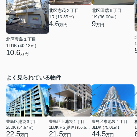
北区志茂２丁目
北区田端６丁目
1R (16.35㎡)
1K (36.00㎡)
4.6
9
万円
万円
北区豊島１丁目
1
1LDK (40.13㎡)
10.6
万円
よく見られている物件
豊島区池袋３丁目
豊島区上池袋１丁目
豊島区東池袋４丁目
2LDK (54.67㎡)
1LDK＋S(納戸) (56.61㎡)
3LDK (75.01㎡)
1
22.5
21.5
44.5
万円
万円
万円