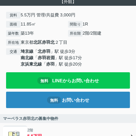
【外観】
5.5万円 管理/共益費 3,000円
賃料
11.85㎡
1R
面積
間取り
築13年
2階/2階建
築年数
所在階
東京都
北区
赤羽北
２丁目
所在地
埼京線
「
北赤羽
」駅 徒歩3分
交通
南北線
「
赤羽岩淵
」駅 徒歩17分
京浜東北線
「
赤羽
」駅 徒歩20分
LINEからお問い合わせ
無料
お問い合わせ
無料
マーベラス赤羽北の募集中物件
2階
5.5万円