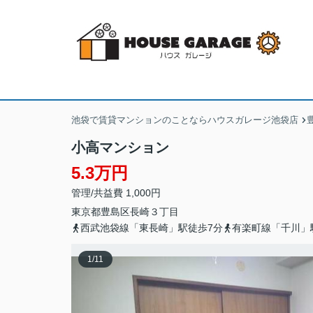
池袋で賃貸マンションのことならハウスガレージ池袋店
小高マンション
5.3万円
管理/共益費 1,000円
東京都
豊島区
長崎
３丁目
西武池袋線「東長崎」駅徒歩7分
有楽町線「千川」
1
/
11