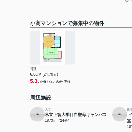
小高マンションで募集中の物件
1階
6.86坪 (24.70㎡)
5.3
万円(7725.95円/坪)
周辺施設
大学
図
私立上智大学目白聖母キャンパス
上
1873ｍ（24分）
室
1