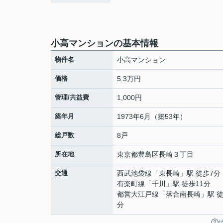
小高マンションの基本情報
物件名
小高マンション
価格
5.3万円
管理/共益費
1,000円
築年月
1973年6月（築53年）
総戸数
8戸
所在地
東京都
豊島区
長崎
３丁目
交通
西武池袋線
「
東長崎
」駅 徒歩7分
有楽町線
「
千川
」駅 徒歩11分
都営大江戸線
「
落合南長崎
」駅 徒
分