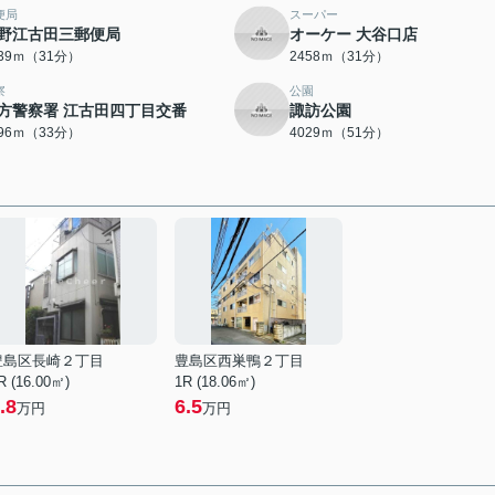
便局
スーパー
野江古田三郵便局
オーケー 大谷口店
439ｍ（31分）
2458ｍ（31分）
察
公園
方警察署 江古田四丁目交番
諏訪公園
596ｍ（33分）
4029ｍ（51分）
豊島区長崎２丁目
豊島区西巣鴨２丁目
R (16.00㎡)
1R (18.06㎡)
.8
6.5
万円
万円