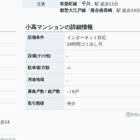
有楽町線
「
千川
」駅 徒歩11分
交通
都営大江戸線
「
落合南長崎
」駅 徒歩14
小高マンションの詳細情報
設備条件
インターネット対応
24時間ゴミ出し可
設備(その他)
-
駐車場/月額
-/-
用途地域
-
募集戸数 / 総戸数
- / 8戸
取引態様
仲介
情報
歩14
情報の見方