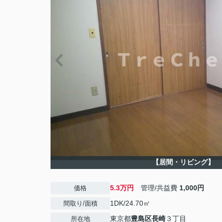
【居間・リビング】
5.3万円
管理/共益費
1,000円
価格
1DK/24.70㎡
間取り/面積
東京都
豊島区
長崎
３丁目
所在地