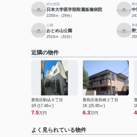
総合病院
郵
日本大学医学部附属板橋病院
中
2250ｍ（29分）
2
公園
警
おとめ山公園
野
2510ｍ（32分）
2
近隣の物件
豊島区駒込６丁目
豊島区南長崎２丁目
1R (17.48㎡)
1K (25.80㎡)
1
7.5
6.3
4
万円
万円
よく見られている物件