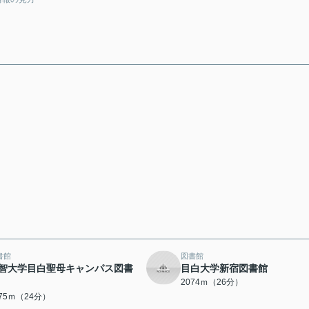
書館
図書館
智大学目白聖母キャンパス図書
目白大学新宿図書館
2074ｍ（26分）
875ｍ（24分）