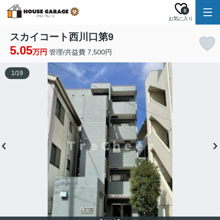
0
お気に入り
スカイコート西川口第9
5.05
万円
管理/共益費 7,500円
1
/
19