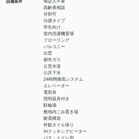
保証人不要
設備条件
高齢者相談
分割可
分譲タイプ
学生向け
室内洗濯機置場
フローリング
バルコニー
出窓
都市ガス
公営水道
公共下水
24時間換気システム
エレベーター
電気有
照明器具付き
駐輪場
敷地内ごみ置き場
耐震構造
外観タイル張り
IHクッキングヒーター
バス・トイレ別