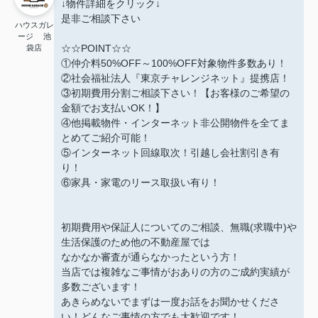
↓物件詳細をクリック↓
是非ご相談下さい
ハウスガレ
ージ 池
☆☆POINT☆☆
袋店
①仲介料50%OFF～100%OFF対象物件多数あり！
②社会福祉法人『東京チャレンジネット』提携店！
③初期費用分割ご相談下さい！【お客様のご希望の
金額でお支払いOK！】
④他掲載物件・インターネット非公開物件を全てま
とめてご紹介可能！
⑤インターネット回線取次！引越し会社割引き有
り！
⑥家具・家電のリース取扱い有り！
初期費用や保証人についてのご相談、無職(求職中)や
生活保護のため他の不動産屋では
なかなか審査が通らなかったという方！
当店では複雑なご事情がおありの方のご成約実績が
多数ございます！
あきらめないでまずは一度お話をお聞かせくださ
い！どんなご事情の方でも大歓迎です！