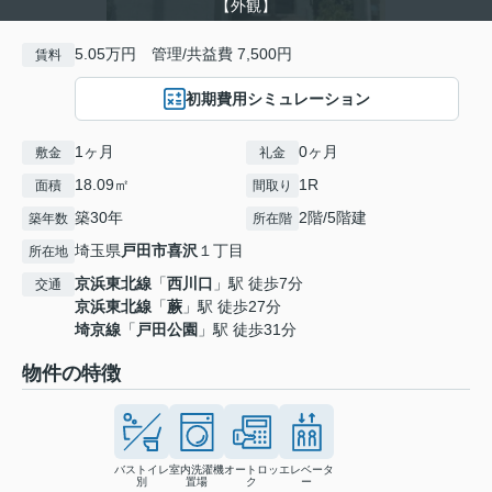
【外観】
5.05万円 管理/共益費 7,500円
賃料
初期費用シミュレーション
1ヶ月
0ヶ月
敷金
礼金
18.09㎡
1R
面積
間取り
築30年
2階/5階建
築年数
所在階
埼玉県
戸田市
喜沢
１丁目
所在地
京浜東北線
「
西川口
」駅 徒歩7分
交通
京浜東北線
「
蕨
」駅 徒歩27分
埼京線
「
戸田公園
」駅 徒歩31分
物件の特徴
バストイレ
室内洗濯機
オートロッ
エレベータ
別
置場
ク
ー