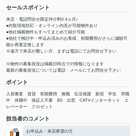
セールスポイント
来店・電話問合せ限定仲介料0.4ヵ月♪
●内覧現地対応・オンライン内見が可能物件あり
●他社掲載物件もすべてまとめて紹介可能
●他社で検討中・申込み済みのお客様、初期費用がさらに減額可
能か再査定致します
※遠方で来店が難しい方、まずは電話にてお問合せ下さい
※物件の募集状況は掲載日時点での情報になります
最新の募集状況については電話・メールにてお問合せ下さい
ポイント
入居審査
賃貸
初期費用
無職
生活保護
新宿
学生
求職
中
休職中
保証人不要
BS
出窓
CATVインターネット
エ
レベーター
クロゼット
担当者のコメント
お申込み・来店希望の方