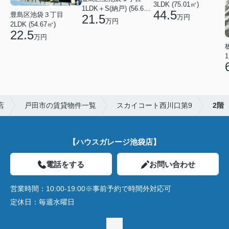
3LDK (75.01㎡)
1LDK＋S(納戸) (56.61㎡)
44.5
豊島区池袋３丁目
21.5
万円
万円
2LDK (54.67㎡)
22.5
万円
1
店
戸田市の賃貸物件一覧
スカイコート西川口第9
2階
【ハウスガレージ池袋店】
電話をする
お問い合わせ
営業時間：
10:00-19:00※事前予約で時間外対応可
定休日：
毎週水曜日