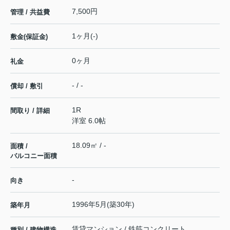
7,500円
管理 / 共益費
1ヶ月(-)
敷金(保証金)
0ヶ月
礼金
- / -
償却 / 敷引
1R
間取り / 詳細
洋室 6.0帖
18.09㎡ / -
面積 /
バルコニー面積
-
向き
1996年5月(築30年)
築年月
賃貸マンション / 鉄筋コンクリート
種別 / 建物構造