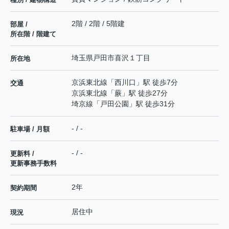
2階 / 2階 / 5階建
部屋 /
所在階 / 階建て
埼玉県
戸田市
喜沢
１丁目
所在地
京浜東北線
「
西川口
」駅 徒歩7分
交通
京浜東北線
「
蕨
」駅 徒歩27分
埼京線
「
戸田公園
」駅 徒歩31分
- / -
駐車場 / 月額
- / -
更新料 /
更新事務手数料
2年
契約期間
居住中
現況