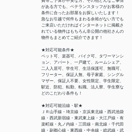
費等ご予算が不安な方、その他どんなご事情
がある方でも、ベテランスタッフがお客様の
条件に合ったお部屋をお探しいたします！
急なお引越で何件もまわる余裕がない方でも
ご来店いただければインターネットに掲載さ
れている物件はもちろん非公開の他社さんの
物件もまとめてご紹介できます！
★対応可能条件★
ペット可、楽器可、バイク可、タワーマンシ
ョン、アパート、一戸建て、ルームシェア、
二人入居可、学生可、生活保護可、無職可、
フリーター、保証人無、母子家庭、シングル
マザー、保証人不要、女性限定、学生限定、
駅近、防犯、転勤、転職、法人寮、学生寮な
どのこだわり条件も！
★対応可能沿線・駅★
ＪＲ山手線・埼京線・京浜東北線・西武池袋
線・西武新宿線・東武東上線・大江戸線・有
楽町線・丸ノ内線・三田線・南北線・千代田
線・副都心線・東西線・中央線・総武線・武