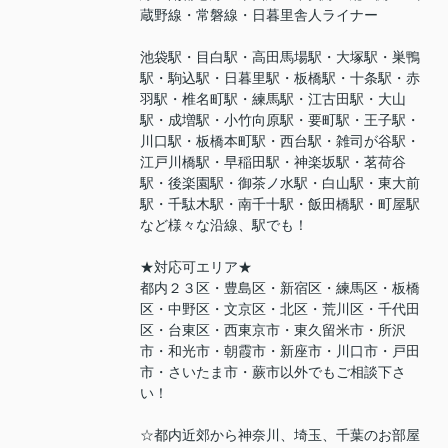
蔵野線・常磐線・日暮里舎人ライナー
池袋駅・目白駅・高田馬場駅・大塚駅・巣鴨
駅・駒込駅・日暮里駅・板橋駅・十条駅・赤
羽駅・椎名町駅・練馬駅・江古田駅・大山
駅・成増駅・小竹向原駅・要町駅・王子駅・
川口駅・板橋本町駅・西台駅・雑司が谷駅・
江戸川橋駅・早稲田駅・神楽坂駅・茗荷谷
駅・後楽園駅・御茶ノ水駅・白山駅・東大前
駅・千駄木駅・南千十駅・飯田橋駅・町屋駅
など様々な沿線、駅でも！
★対応可エリア★
都内２３区・豊島区・新宿区・練馬区・板橋
区・中野区・文京区・北区・荒川区・千代田
区・台東区・西東京市・東久留米市・所沢
市・和光市・朝霞市・新座市・川口市・戸田
市・さいたま市・蕨市以外でもご相談下さ
い！
☆都内近郊から神奈川、埼玉、千葉のお部屋