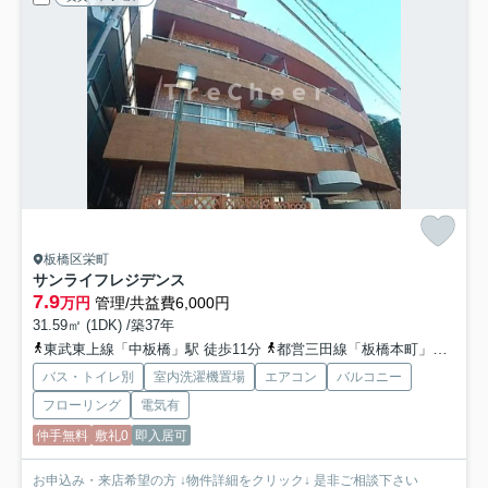
板橋区栄町
サンライフレジデンス
7.9
万円
管理/共益費6,000円
31.59㎡ (1DK) /築37年
東武東上線「中板橋」駅 徒歩11分
都営三田線「板橋本町」駅 徒歩12分
バス・トイレ別
室内洗濯機置場
エアコン
バルコニー
フローリング
電気有
仲手無料
敷礼0
即入居可
お申込み・来店希望の方 ↓物件詳細をクリック↓ 是非ご相談下さい