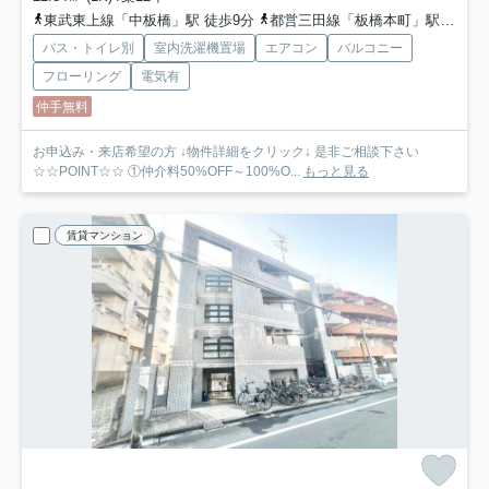
東武東上線「中板橋」駅 徒歩9分
都営三田線「板橋本町」駅 徒歩11分
バス・トイレ別
室内洗濯機置場
エアコン
バルコニー
フローリング
電気有
仲手無料
お申込み・来店希望の方 ↓物件詳細をクリック↓ 是非ご相談下さい
☆☆POINT☆☆ ①仲介料50%OFF～100%O...
もっと見る
賃貸マンション