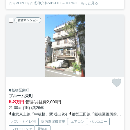
☆☆POINT☆☆ ①仲介料50%OFF～100%O...
もっと見る
賃貸マンション
板橋区栄町
ブルーム栄町
6.8
万円
管理/共益費2,000円
21.00㎡ (1K) /築26年
東武東上線「中板橋」駅 徒歩9分
都営三田線「板橋区役所前」駅 徒歩12分
バス・トイレ別
室内洗濯機置場
エアコン
バルコニー
フローリング
電気有