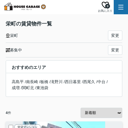
0
お気に入り
栄町の賃貸物件一覧
栄町
変更
募集中
変更
おすすめのエリア
高島平
/
南長崎
/
板橋
/
滝野川
/
西日暮里
/
西尾久
/
中台
/
成増
/
関町北
/
東池袋
4
件
賃貸マンション