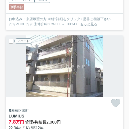
仲手半額
お申込み・来店希望の方 ↓物件詳細をクリック↓ 是非ご相談下さい
☆☆POINT☆☆ ①仲介料50%OFF～100%O...
もっと見る
アパート
板橋区栄町
LUMIUS
7.8
万円
管理/共益費2,000円
22.34㎡ (1K) /築12年