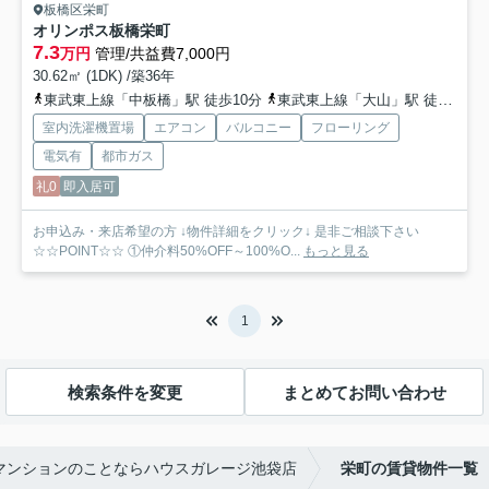
板橋区栄町
オリンポス板橋栄町
7.3
万円
管理/共益費7,000円
30.62㎡ (1DK) /築36年
東武東上線「中板橋」駅 徒歩10分
東武東上線「大山」駅 徒歩13分
室内洗濯機置場
エアコン
バルコニー
フローリング
電気有
都市ガス
礼0
即入居可
お申込み・来店希望の方 ↓物件詳細をクリック↓ 是非ご相談下さい
☆☆POINT☆☆ ①仲介料50%OFF～100%O...
もっと見る
1
検索条件を変更
まとめてお問い合わせ
マンションのことならハウスガレージ池袋店
栄町の賃貸物件一覧