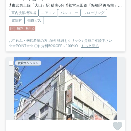
東武東上線「大山」駅 徒歩6分
都営三田線「板橋区役所前」駅 徒歩8分
室内洗濯機置場
エアコン
バルコニー
フローリング
電気有
都市ガス
仲手無料
敷礼0
お申込み・来店希望の方 ↓物件詳細をクリック↓ 是非ご相談下さい
☆☆POINT☆☆ ①仲介料50%OFF～100%O...
もっと見る
賃貸マンション