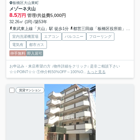
板橋区大山東町
メゾーネ大山
8.5
万円
管理/共益費5,000円
32.26㎡ (1R) /築53年
東武東上線「大山」駅 徒歩1分
都営三田線「板橋区役所前」駅 徒歩11分
室内洗濯機置場
エアコン
バルコニー
フローリング
電気有
都市ガス
仲手無料
即入居可
お申込み・来店希望の方 ↓物件詳細をクリック↓ 是非ご相談下さい
☆☆POINT☆☆ ①仲介料50%OFF～100%O...
もっと見る
賃貸マンション