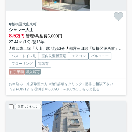
板橋区大山東町
シャレー大山
8.5
万円
管理/共益費5,000円
27.44㎡ (1K) /築13年
東武東上線「大山」駅 徒歩3分
都営三田線「板橋区役所前」駅 徒歩9分
バス・トイレ別
室内洗濯機置場
エアコン
バルコニー
フローリング
電気有
仲手半額
即入居可
お申込み・来店希望の方 ↓物件詳細をクリック↓ 是非ご相談下さい
☆☆POINT☆☆ ①仲介料50%OFF～100%O...
もっと見る
賃貸マンション