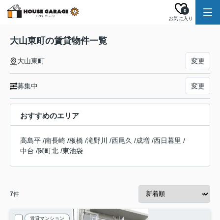
0
お気に入り
大山東町の賃貸物件一覧
大山東町
変更
募集中
変更
おすすめのエリア
高島平
/
南長崎
/
板橋
/
滝野川
/
西尾久
/
成増
/
西日暮里
/
中台
/
関町北
/
東池袋
7
件
賃貸マンション