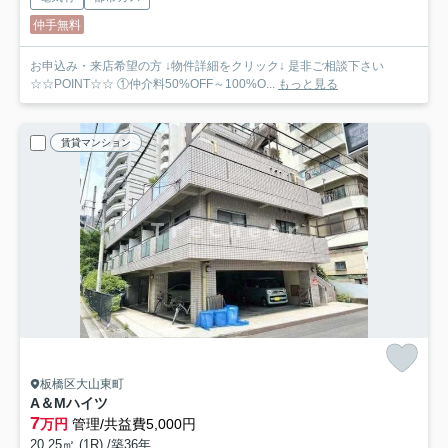
仲手無料
お申込み・来店希望の方 ↓物件詳細をクリック↓ 是非ご相談下さい
☆☆POINT☆☆ ①仲介料50%OFF～100%O...
もっと見る
賃貸マンション
板橋区大山東町
A＆Mハイツ
7
万円
管理/共益費5,000円
20.25㎡ (1R) /築36年