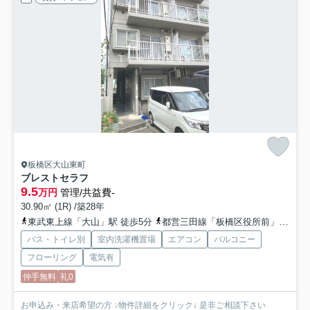
板橋区大山東町
ブレストセラフ
9.5
万円
管理/共益費-
30.90㎡ (1R) /築28年
東武東上線「大山」駅 徒歩5分
都営三田線「板橋区役所前」駅 徒歩6分
バス・トイレ別
室内洗濯機置場
エアコン
バルコニー
フローリング
電気有
仲手無料
礼0
お申込み・来店希望の方 ↓物件詳細をクリック↓ 是非ご相談下さい