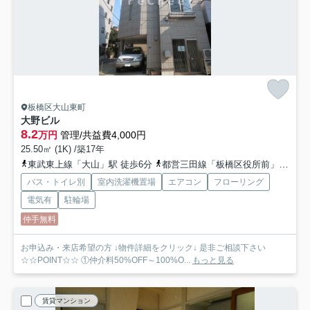
板橋区大山東町
大野ビル
8.2
万円
管理/共益費4,000円
25.50㎡ (1K) /築17年
東武東上線「大山」駅 徒歩6分
都営三田線「板橋区役所前」駅 徒歩6分
バス・トイレ別
室内洗濯機置場
エアコン
フローリング
電気有
駐輪場
仲手無料
お申込み・来店希望の方 ↓物件詳細をクリック↓ 是非ご相談下さい
☆☆POINT☆☆ ①仲介料50%OFF～100%O...
もっと見る
賃貸マンション