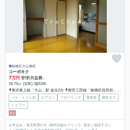
板橋区大山東町
コーポキク
7
万円
管理/共益費-
29.70㎡ (1DK) /築53年
東武東上線「大山」駅 徒歩2分
都営三田線「板橋区役所前」駅 徒歩9分
バス・トイレ別
エアコン
フローリング
電気有
都市ガス
シャワー
礼0
お申込み・来店希望の方 ↓物件詳細をクリック↓ 是非ご相談下さい