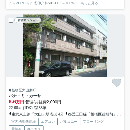
☆☆POINT☆☆ ①仲介料50%OFF～100%O...
もっと見る
賃貸マンション
板橋区大山東町
パナ・ミ・カーサ
6.6
万円
管理/共益費2,000円
22.68㎡ (1DK) /築35年
東武東上線「大山」駅 徒歩4分
都営三田線「板橋区役所前」駅 徒歩9分
室内洗濯機置場
エアコン
バルコニー
フローリング
電気有
都市ガス