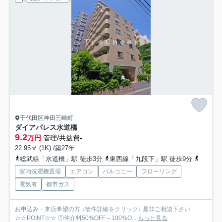
千代田区神田三崎町
ダイアパレス水道橋
9.2
万円
管理/共益費-
22.95㎡ (1K) /築27年
総武線「水道橋」駅 徒歩3分
東西線「九段下」駅 徒歩9分
総武線
室内洗濯機置場
エアコン
バルコニー
フローリング
電気有
都市ガス
お申込み・来店希望の方 ↓物件詳細をクリック↓ 是非ご相談下さい
☆☆POINT☆☆ ①仲介料50%OFF～100%O...
もっと見る