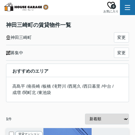
0
お気に入り
神田三崎町の賃貸物件一覧
神田三崎町
変更
募集中
変更
おすすめのエリア
高島平
/
南長崎
/
板橋
/
滝野川
/
西尾久
/
西日暮里
/
中台
/
成増
/
関町北
/
東池袋
1
件
賃貸マンション