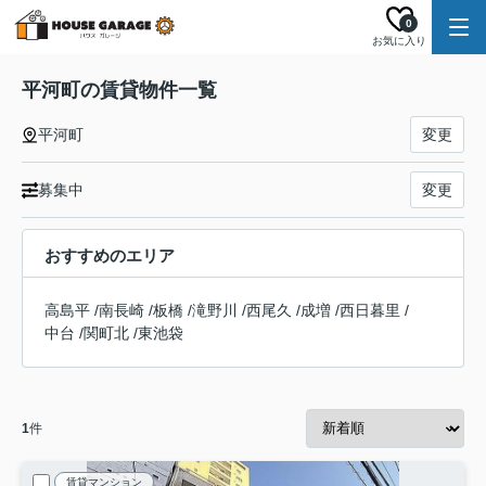
0
お気に入り
平河町の賃貸物件一覧
平河町
変更
募集中
変更
おすすめのエリア
高島平
/
南長崎
/
板橋
/
滝野川
/
西尾久
/
成増
/
西日暮里
/
中台
/
関町北
/
東池袋
1
件
賃貸マンション