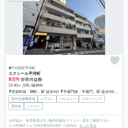
千代田区平河町
エクシール平河町
9
万円
管理/共益費-
23.40㎡ (1R) /築48年
有楽町線「麹町」駅 徒歩4分
半蔵門線「半蔵門」駅 徒歩4分
丸ノ
室内洗濯機置場
エアコン
バルコニー
フローリング
電気有
シャワー
お申込み・来店希望の方 ↓物件詳細をクリック↓ 是非ご相談下さい
☆☆POINT☆☆ ①仲介料50%OFF～100%O...
もっと見る