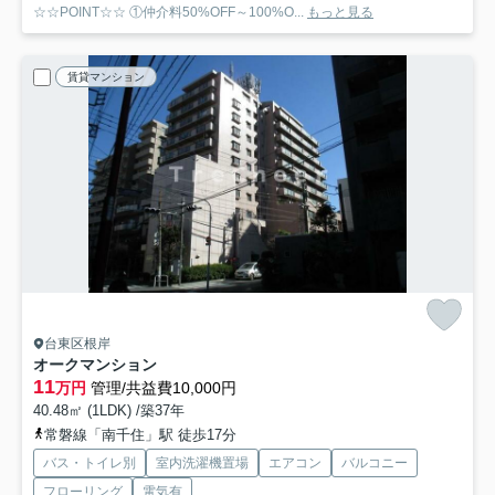
☆☆POINT☆☆ ①仲介料50%OFF～100%O...
もっと見る
賃貸マンション
台東区根岸
オークマンション
11
万円
管理/共益費10,000円
40.48㎡ (1LDK) /築37年
常磐線「南千住」駅 徒歩17分
バス・トイレ別
室内洗濯機置場
エアコン
バルコニー
フローリング
電気有