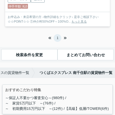
仲手半額
礼0
お申込み・来店希望の方 ↓物件詳細をクリック↓ 是非ご相談下さい
☆☆POINT☆☆ ①仲介料50%OFF～100%O...
もっと見る
1
検索条件を変更
まとめてお問い合わせ
レスの賃貸物件一覧
つくばエクスプレス 南千住駅の賃貸物件一覧
おすすめこだわり特集
～保証人不要かつ審査安心～(980件)
～ 家賃5万円以下 ～(76件)
～ 初期費用15万円以下 ～(12件)
【高級】低層/TOWER(6件)