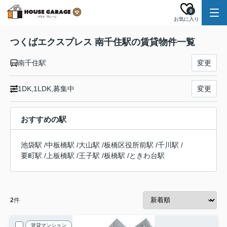
0
お気に入り
つくばエクスプレス 南千住駅の賃貸物件一覧
南千住駅
変更
1DK,1LDK,募集中
変更
おすすめの駅
池袋駅
/
中板橋駅
/
大山駅
/
板橋区役所前駅
/
千川駅
/
要町駅
/
上板橋駅
/
王子駅
/
板橋駅
/
ときわ台駅
2
件
賃貸マンション