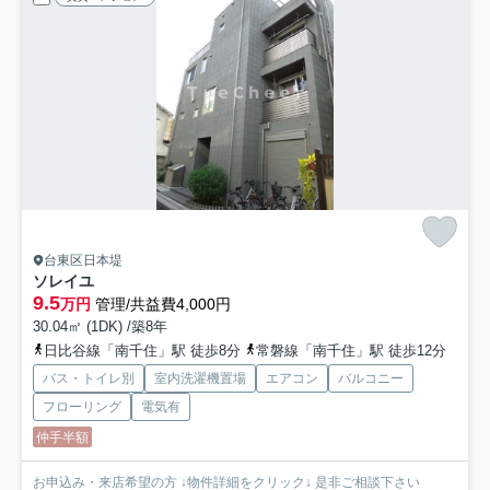
台東区日本堤
ソレイユ
9.5
万円
管理/共益費4,000円
30.04㎡ (1DK) /築8年
日比谷線「南千住」駅 徒歩8分
常磐線「南千住」駅 徒歩12分
バス・トイレ別
室内洗濯機置場
エアコン
バルコニー
フローリング
電気有
仲手半額
お申込み・来店希望の方 ↓物件詳細をクリック↓ 是非ご相談下さい