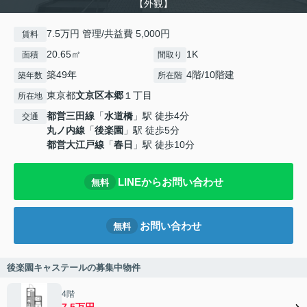
【外観】
7.5万円 管理/共益費 5,000円
賃料
20.65㎡
1K
面積
間取り
築49年
4階/10階建
築年数
所在階
東京都
文京区
本郷
１丁目
所在地
都営三田線
「
水道橋
」駅 徒歩4分
交通
丸ノ内線
「
後楽園
」駅 徒歩5分
都営大江戸線
「
春日
」駅 徒歩10分
LINEからお問い合わせ
無料
お問い合わせ
無料
後楽園キャステールの募集中物件
4階
7.5万円