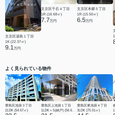
文京区千石４丁目
文京区本郷５丁目
1R (16.68㎡)
1R (15.50㎡)
7.7
6.5
万円
万円
1
文京区湯島１丁目
1K (22.37㎡)
9.1
万円
よく見られている物件
豊島区池袋３丁目
豊島区上池袋１丁目
豊島区東池袋４丁目
2LDK (54.67㎡)
1LDK＋S(納戸) (56.61㎡)
3LDK (75.01㎡)
1