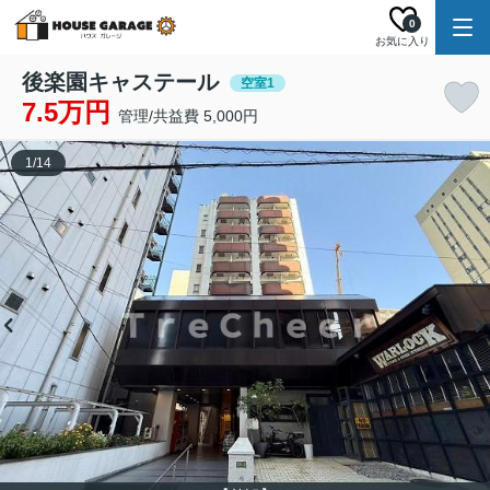
0
お気に入り
後楽園キャステール
空室1
7.5万円
管理/共益費 5,000円
1
/
14